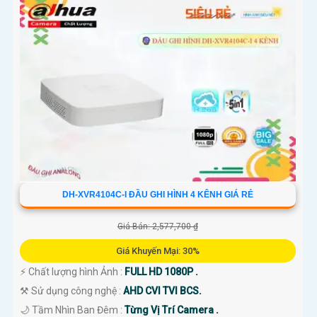
DH-XVR4104C-I ĐẦU GHI HÌNH 4 KÊNH GIÁ RẺ
Giá Bán: 2,577,700 ₫
Giá Khuyến Mại: 30%
️⚡ Chất lượng hình Ảnh :
FULL HD 1080P .
⚒ Sử dụng công nghệ :
AHD CVI TVI BCS.
🌙 Tầm Nhìn Ban Đêm :
Từng Vị Trí Camera .