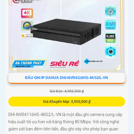
ĐẦU GHI IP DAHUA DHI-NVR4116HS-4KS2/L-VN
Giá Bán: 4,955,000 ₫
Giá Khuyến Mại: 3,550,000 ₫
DHI-NVR4116HS-4KS2/L-VN là một đầu ghi camera cung cấp
hiệu suất tối ưu hơn với băng thông 80 Mbps. Với công nghệ
giám sát ban đêm tiên tiến, đầu ghi này cho phép bạn quan