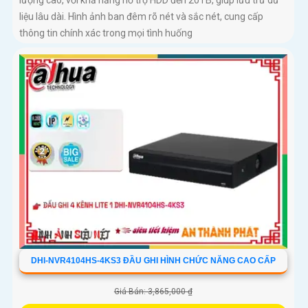
lượng cao, với khả năng hỗ trợ HDD đến 20TB, giúp lưu trữ dữ
liệu lâu dài. Hình ảnh ban đêm rõ nét và sắc nét, cung cấp
thông tin chính xác trong mọi tình huống
DHI-NVR4104HS-4KS3 ĐẦU GHI HÌNH CHỨC NĂNG CAO CẤP
Giá Bán: 3,865,000 ₫