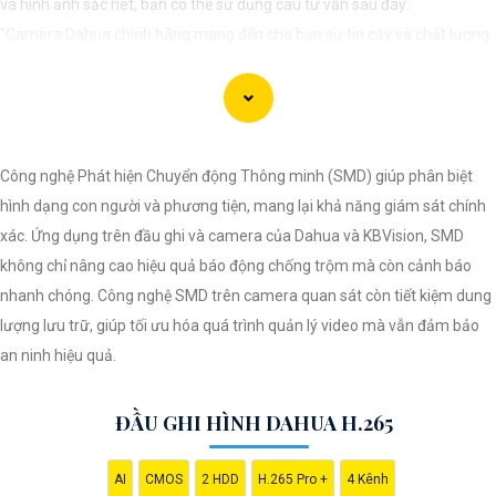
và hình ảnh sắc nét, bạn có thể sử dụng câu tư vấn sau đây:
"Camera Dahua chính hãng mang đến cho bạn sự tin cậy và chất lượng
vượt trội. Với hình ảnh sắc nét và tính năng an ninh hiện đại, sản phẩm
này hứa hẹn đáp ứng mọi nhu cầu giám sát của bạn. Đừng ngần ngại
trải nghiệm sự ổn định và chất lượng vượt trội của Camera Dahua chính
hãng với mức giá vô cùng hấp dẫn."
Công nghệ Phát hiện Chuyển động Thông minh (SMD) giúp phân biệt
hình dạng con người và phương tiện, mang lại khả năng giám sát chính
xác. Ứng dụng trên đầu ghi và camera của Dahua và KBVision, SMD
không chỉ nâng cao hiệu quả báo động chống trộm mà còn cảnh báo
nhanh chóng. Công nghệ SMD trên camera quan sát còn tiết kiệm dung
lượng lưu trữ, giúp tối ưu hóa quá trình quản lý video mà vẫn đảm bảo
an ninh hiệu quả.
ĐẦU GHI HÌNH DAHUA H.265
'
AI
CMOS
2 HDD
H.265 Pro +
4 Kênh