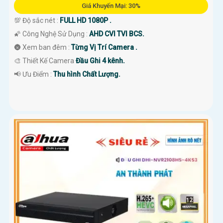
Giá Khuyến Mại: 30%
💯 Độ sắc nét :
FULL HD 1080P .
🌠 Công Nghệ Sử Dụng :
AHD CVI TVI BCS.
🌚 Xem ban đêm :
Từng Vị Trí Camera .
🎨 Thiết Kế Camera
Đầu Ghi 4 kênh.
️📢 Ưu Điểm :
Thu hình Chất Lượng.