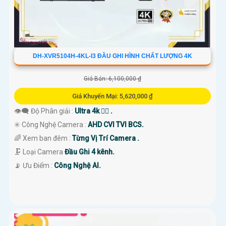
DH-XVR5104H-4KL-I3 ĐẦU GHI HÌNH CHẤT LƯỢNG 4K
Giá Bán: 6,100,000 ₫
Giá Khuyến Mại: 5,620,000 ₫
👁️‍🗨 Độ Phân giải :
Ultra 4k 👍🏾 .
✳️ Công Nghệ Camera :
AHD CVI TVI BCS.
🌈 Xem ban đêm :
Từng Vị Trí Camera .
🗜️ Loại Camera
Đầu Ghi 4 kênh.
️📡 Ưu Điểm :
Công Nghệ AI.