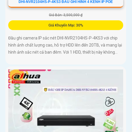
DHI-NVR2104HS-P-4KS3 ĐẦU GHI HÌNH 4 KÊNH IP POE
Giá Bán: 3,500,000 ₫
Giá Khuyến Mại: 30%
Đầu ghi camera IP sắc nét DHI-NVR2104HS-P-4KS3 với chip
hình ảnh chất lượng cao, hỗ trợ HDD lên đến 20TB, và mang lại
hình ảnh sắc nét cả ban đêm. Với 1 HDD, thiết bị này không...