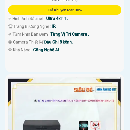
Giá Bán: Liên hệ
Giá Khuyến Mại: 30%
✨ Hình Ảnh Sắc nét :
Ultra 4k 👍🏾 .
🏆 Trang Bị Công Nghệ :
IP.
❈ Tầm Nhìn Ban Đêm :
Từng Vị Trí Camera .
🐜 Camera Thiết Kế
Đầu Ghi 8 kênh.
️💎 Khả Năng :
Công Nghệ AI.