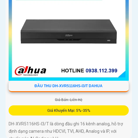
ĐẦU THU DH-XVR5116HS-I3/T DAHUA
Giá Bán: Liên Hệ
Giá Khuyến Mại: 5%-35%
DH-XVR5116HS-I3/T là dòng đầu ghi 16 kênh analog, hỗ trợ
định dạng camera như HDCVI, TVI, AHD, Analog và IP, với