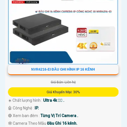
NVR4216-EI ĐẦU GHI HÌNH IP 16 KÊNH
Giá Bán: Liên hệ
Giá Khuyến Mại: 30%
☀️ Chất lượng hình :
Ultra 4k 👍🏾 .
🤖️ Công Nghệ :
IP.
🔴 Xem ban đêm :
Từng Vị Trí Camera .
🕸️ Camera Theo Mẫu
Đầu Ghi 16 kênh.