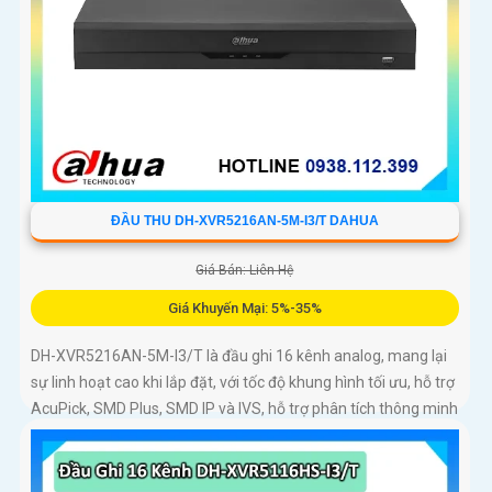
ĐẦU THU DH-XVR5216AN-5M-I3/T DAHUA
Giá Bán: Liên Hệ
Giá Khuyến Mại: 5%-35%
DH-XVR5216AN-5M-I3/T là đầu ghi 16 kênh analog, mang lại
sự linh hoạt cao khi lắp đặt, với tốc độ khung hình tối ưu, hỗ trợ
AcuPick, SMD Plus, SMD IP và IVS, hỗ trợ phân tích thông minh
đến 24 kênh, đầu ghi có thể lắp 2 ổ cứng 16 TB, chuẩn nén AI-
Coding và H