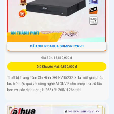
ĐẦU GHI IP DAHUA DHI-NVR5232-EI
Giá Bán: 13,860,000 ₫
Giá Khuyến Mại: 9,850,000 ₫
Thiết bị Trung Tâm Ghi Hình DHI-NVR5232-EI là một giải pháp
lưu trữ hiệu quả với công nghệ AI ONVIF, cho phép lưu trữ lâu
hơn với các định dạng H.265+/H.265/H.264+/H