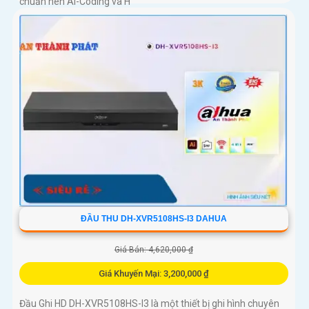
chuẩn nén AI-Coding và H
ĐẦU THU DH-XVR5108HS-I3 DAHUA
Giá Bán: 4,620,000 ₫
Giá Khuyến Mại: 3,200,000 ₫
Đầu Ghi HD DH-XVR5108HS-I3 là một thiết bị ghi hình chuyên