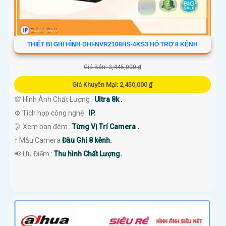
THIẾT BỊ GHI HÌNH DHI-NVR2108HS-4KS3 HỖ TRỢ 8 KÊNH
Giá Bán: 3,445,000 ₫
Giá Khuyến Mại: 2,450,000 ₫
💯 Hình Ành Chất Lượng :
Ultra 8k .
⚙ Tích hợp công nghệ :
IP.
🌛 Xem ban đêm :
Từng Vị Trí Camera .
↕️ Mẫu Camera
Đầu Ghi 8 kênh.
️📢 Ưu Điểm :
Thu hình Chất Lượng.