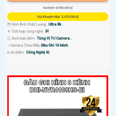
Giá Bán: 4,955,000 ₫
Giá Khuyến Mại: 3,470,000 ₫
🦉 Hình Ành Chất Lượng :
Ultra 8k .
⚜️ Tích hợp công nghệ :
IP.
🌜 Xem ban đêm :
Từng Vị Trí Camera .
↕️ Camera Theo Mẫu
Đầu Ghi 16 kênh.
️₤ Ưu Điểm :
Công Nghệ AI.