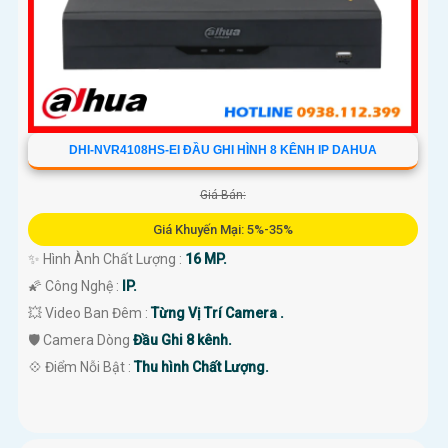
DHI-NVR4108HS-EI ĐẦU GHI HÌNH 8 KÊNH IP DAHUA
Giá Bán:
Giá Khuyến Mại: 5%-35%
✨ Hình Ành Chất Lượng :
16 MP.
🌠 Công Nghệ :
IP.
💥 Video Ban Đêm :
Từng Vị Trí Camera .
🛡 Camera Dòng
Đầu Ghi 8 kênh.
️💠 Điểm Nỗi Bật :
Thu hình Chất Lượng.