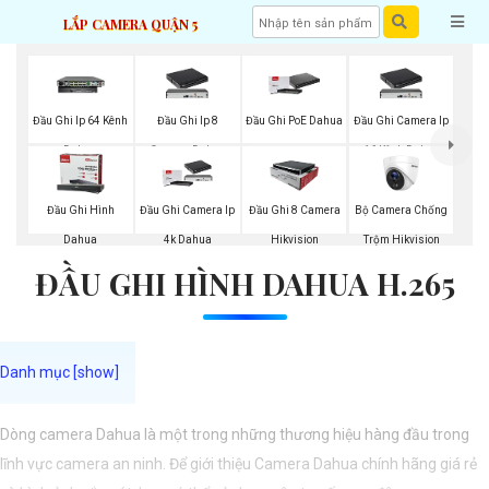
LẮP CAMERA QUẬN 5
Đầu Ghi Ip 64 Kênh
Đầu Ghi Ip 8
Đầu Ghi PoE Dahua
Đầu Ghi Camera Ip
Dahua
Camera Dahua
16 Kênh Dahua
Bộ Camera Chống
Đầu Ghi Hình
Đầu Ghi Camera Ip
Đầu Ghi 8 Camera
Trộm Hikvision
Dahua
4k Dahua
Hikvision
ĐẦU GHI HÌNH DAHUA H.265
Dòng camera Dahua là một trong những thương hiệu hàng đầu trong
lĩnh vực camera an ninh. Để giới thiệu Camera Dahua chính hãng giá rẻ