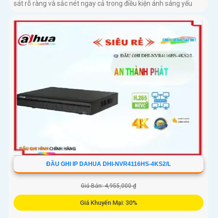
sát rõ ràng và sắc nét ngay cả trong điều kiện ánh sáng yếu
ĐẦU GHI IP DAHUA DHI-NVR4116HS-4KS2/L
Giá Bán: 4,955,000 ₫
Giá Khuyến Mại: 30%