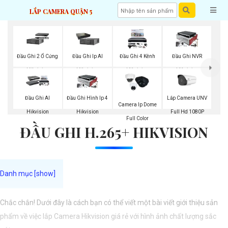
LẮP CAMERA QUẬN 5
Đầu Ghi 2 Ổ Cứng
Đầu Ghi Ip AI
Đầu Ghi 4 Kênh
Đầu Ghi NVR
Hikvision
Hikvision
Hikvision
Hikvision
Lắp Camera UNV
Đầu Ghi AI
Đầu Ghi Hình Ip 4
Camera Ip Dome
Full Hd 1080P
Hikvision
Hikvision
Full Color
ĐẦU GHI H.265+ HIKVISION
Chắc chắn! Dưới đây là cách bạn có thể viết một bài viết giới thiệu sản
phẩm về việc lắp Camera Hikvision giá rẻ với hình ảnh chất lượng sắc