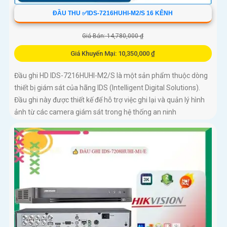
ĐẦU THU ✅IDS-7216HUHI-M2/S 16 KÊNH
Giá Bán: 14,780,000 ₫
Giá Khuyến Mại: 10,350,000 ₫
Đầu ghi HD IDS-7216HUHI-M2/S là một sản phẩm thuộc dòng
thiết bị giám sát của hãng IDS (Intelligent Digital Solutions).
Đầu ghi này được thiết kế để hỗ trợ việc ghi lại và quản lý hình
ảnh từ các camera giám sát trong hệ thống an ninh