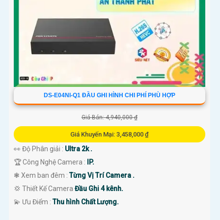
DS-E04NI-Q1 ĐẦU GHI HÌNH CHI PHÍ PHÙ HỢP
Giá Bán: 4,940,000 ₫
Giá Khuyến Mại: 3,458,000 ₫
👀 Độ Phân giải :
Ultra 2k .
🏆 Công Nghệ Camera :
IP.
❃ Xem ban đêm :
Từng Vị Trí Camera .
💢 Thiết Kế Camera
Đầu Ghi 4 kênh.
️💫 Ưu Điểm :
Thu hình Chất Lượng.