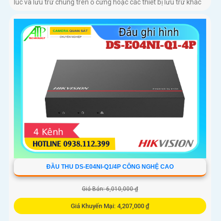
lúc và lưu trữ chúng trên ổ cứng hoặc các thiết bị lưu trữ khác
ĐẦU THU DS-E04NI-Q1/4P CÔNG NGHỆ CAO
Giá Bán: 6,010,000 ₫
Giá Khuyến Mại: 4,207,000 ₫