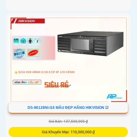
DS-96128NI-I16 MẪU ĐẸP HÃNG HIKVISION ☑
Giá Bán: 137,500,000 ₫
Giá Khuyến Mại: 110,000,000 ₫