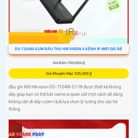
DS-7104NI-S1/W ĐẦU THU HIKVISION 4 KÊNH IP WIFI GIÁ RẺ
Giá Bán: 750,000 ₫
Giá Khuyến Mại: 525,000 ₫
đầu ghi Wifi Hikvision DS-7104NI-S1/W được thiết kế không
dây giúp bạn có thể bắt camera quan sát một cách dễ dàng
không cần đi dây rườm rà,là lựa chọn lý tưởng cho các hệ
thống...