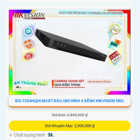
IDS-7204HQHI-M1/XT ĐẦU GHI HÌNH 4 KÊNH HIKVISION 5IN1
Giá Bán: 2,860,000 ₫
Giá Khuyến Mại: 2,000,000 ₫
🔆 Chất lượng hình :
3k .