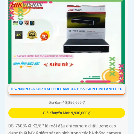
DS-7608NXI-K2/8P ĐẦU GHI CAMERA HIKVISION HÌNH ẢNH ĐẸP
Giá Bán: 12,250,000 ₫
Giá Khuyến Mại: 9,930,000 ₫
DS-7608NXI-K2/8P là một đầu ghi camera chất lượng cao
được thiết kế để giám sát an ninh trong các hệ thống camera.