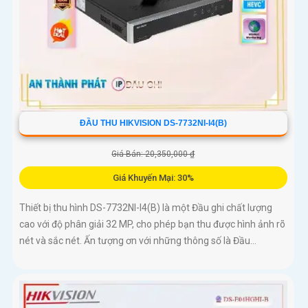
ĐẦU THU HIKVISION DS-7732NI-I4(B)
Giá Bán: 20,350,000 ₫
Giá Khuyến Mại: 30%
Thiết bị thu hình DS-7732NI-I4(B) là một Đầu ghi chất lượng
cao với độ phân giải 32 MP, cho phép bạn thu được hình ảnh rõ
nét và sắc nét. Ấn tượng ơn với những thông số là Đầu...