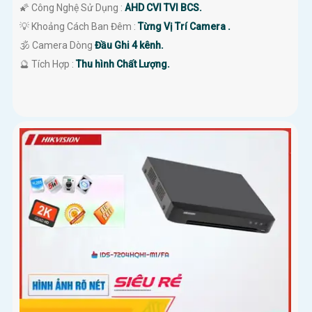
🌠 Công Nghệ Sử Dụng :
AHD CVI TVI BCS.
💡 Khoảng Cách Ban Đêm :
Từng Vị Trí Camera .
🕉️ Camera Dòng
Đầu Ghi 4 kênh.
️🔮 Tích Hợp :
Thu hình Chất Lượng.