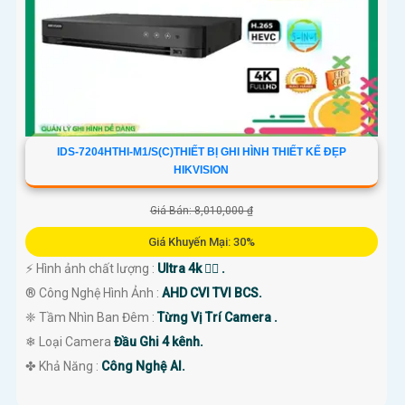
IDS-7204HTHI-M1/S(C)THIẾT BỊ GHI HÌNH THIẾT KẾ ĐẸP
HIKVISION
Giá Bán: 8,010,000 ₫
Giá Khuyến Mại: 30%
️⚡ Hình ảnh chất lượng :
Ultra 4k 👍🏾 .
®️ Công Nghệ Hình Ảnh :
AHD CVI TVI BCS.
❈ Tầm Nhìn Ban Đêm :
Từng Vị Trí Camera .
❄ Loại Camera
Đầu Ghi 4 kênh.
️✤ Khả Năng :
Công Nghệ AI.