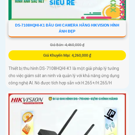
DS-7108HQHI-K1 ĐẦU GHI CAMERA HÃNG HIKVISION HÌNH
ẢNH ĐẸP
Giá Bán: 4,460,000 ₫
Giá Khuyến Mại: 4,260,000 ₫
Thiết bị thu hình DS-7108HQHI-K1 là một giải pháp lý tưởng
cho việc giám sát an ninh và quản lý với khả năng ứng dụng
công nghệ AI. Nó được tích hợp sẵn với H.265+/H.265/H