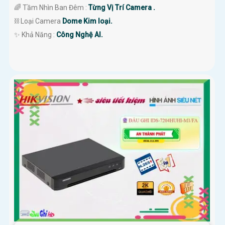
🌈 Tầm Nhìn Ban Đêm :
Từng Vị Trí Camera .
⛓ Loại Camera
Dome Kim loại.
️✨ Khả Năng :
Công Nghệ AI.
'