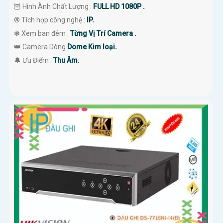
🦉 Hình Ành Chất Lượng :
FULL HD 1080P .
®️ Tích hợp công nghệ :
IP.
❃ Xem ban đêm :
Từng Vị Trí Camera .
👑 Camera Dòng
Dome Kim loại.
️🔔 Ưu Điểm :
Thu Âm.