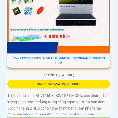
DS-7616NXI-K2/16P ĐẦU GHI CAMERA HIKVISION HÌNH ẢNH
ĐẸP
Giá Bán: 16,740,000 ₫
Giá Khuyến Mại: 13,570,000 ₫
Thiết bị thu hình DS-7616NXI-K2/16P CMOS là sản phẩm chất
lượng cao được sử dụng trong công nghệ giám sát ban đêm.
Với tính năng 2 HDD công nghệ chính hãng, sản phẩm này
đảm bảo hiệu suất hoạt động ổn định và đáng tin cậy