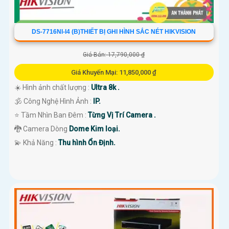
DS-7716NI-I4 (B)THIẾT BỊ GHI HÌNH SẮC NÉT HIKVISION
Giá Bán: 17,790,000 ₫
Giá Khuyến Mại: 11,850,000 ₫
☀️ Hình ảnh chất lượng :
Ultra 8k .
🕉️ Công Nghệ Hình Ảnh :
IP.
⭐ Tầm Nhìn Ban Đêm :
Từng Vị Trí Camera .
🐉️ Camera Dòng
Dome Kim loại.
️💫 Khả Năng :
Thu hình Ổn Định.