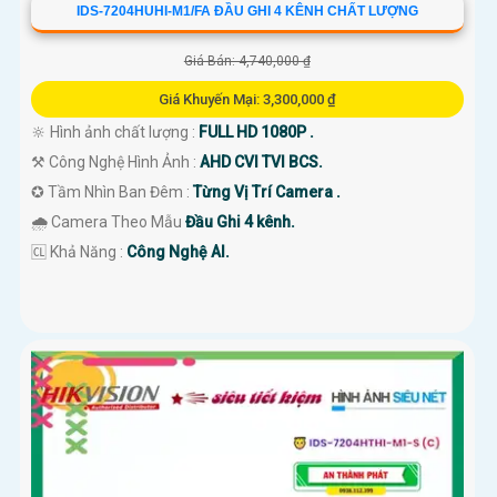
IDS-7204HUHI-M1/FA ĐẦU GHI 4 KÊNH CHẤT LƯỢNG
Giá Bán: 4,740,000 ₫
Giá Khuyến Mại: 3,300,000 ₫
🔆 Hình ảnh chất lượng :
FULL HD 1080P .
⚒ Công Nghệ Hình Ảnh :
AHD CVI TVI BCS.
✪ Tầm Nhìn Ban Đêm :
Từng Vị Trí Camera .
🌧️ Camera Theo Mẫu
Đầu Ghi 4 kênh.
️🆑 Khả Năng :
Công Nghệ AI.