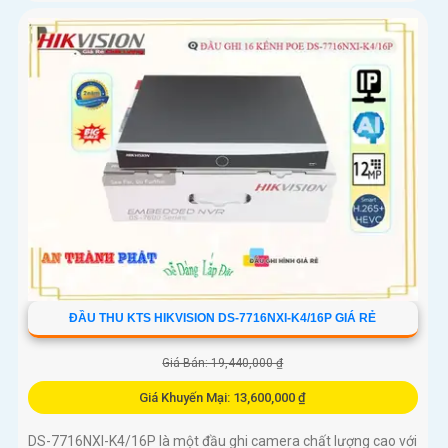
ĐẦU THU KTS HIKVISION DS-7716NXI-K4/16P GIÁ RẺ
Giá Bán: 19,440,000 ₫
Giá Khuyến Mại: 13,600,000 ₫
DS-7716NXI-K4/16P là một đầu ghi camera chất lượng cao với