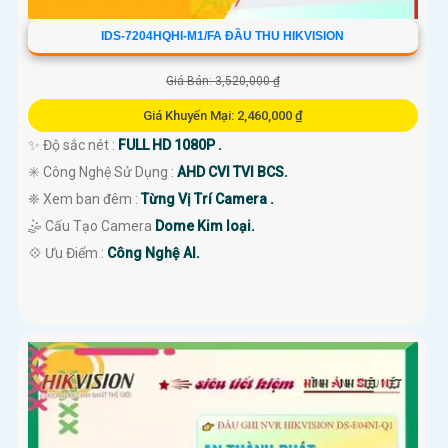
IDS-7204HQHI-M1/FA ĐẦU THU HIKVISION
Giá Bán: 3,520,000 ₫
Giá Khuyến Mại: 2,460,000 ₫
✨ Độ sắc nét :
FULL HD 1080P .
✳️ Công Nghệ Sử Dụng :
AHD CVI TVI BCS.
❈ Xem ban đêm :
Từng Vị Trí Camera .
🤹 Cấu Tạo Camera
Dome Kim loại.
️💠 Ưu Điểm :
Công Nghệ AI.