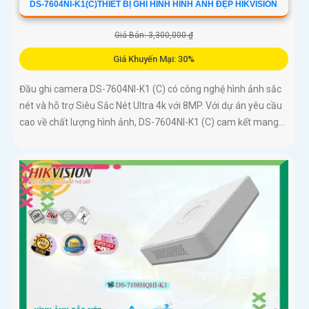
DS-7604NI-K1(C)THIẾT BỊ GHI HÌNH HÌNH ẢNH ĐẸP HIKVISION
Giá Bán: 3,300,000 ₫
Giá Khuyến Mại: 30%
Đầu ghi camera DS-7604NI-K1 (C) có công nghệ hình ảnh sắc
nét và hỗ trợ Siêu Sắc Nét Ultra 4k với 8MP. Với dự án yêu cầu
cao về chất lượng hình ảnh, DS-7604NI-K1 (C) cam kết mang...