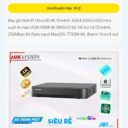
Giá Khuyến Mại: 00 ₫
Đầu ghi hình IP Ultra HD 4K 16 kênh. H264/H265/H265+trợ
xuất tín hiệu VGA/HDMI 4K 3840×2160. Hổ trợ 16/32 kênh,
256Mbps Bit Rate input Max(DS-7732NI-I4). Alarm 16 in/4 out