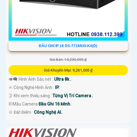
ĐẦU GHI IP 16 DS-7716NXI-K4(D)
Giá Bán: 13,230,000 ₫
Giá Khuyến Mại: 9,261,000 ₫
👁️‍🗨 Hình Ảnh Sắc nét :
Ultra 8k .
⚛️ Công Nghệ Hình Ảnh :
IP.
🌛 Khi xem thiếu sáng :
Từng Vị Trí Camera .
⛓ Mẫu Camera
Đầu Ghi 16 kênh.
️💠 Đặt Điểm :
Công Nghệ AI.