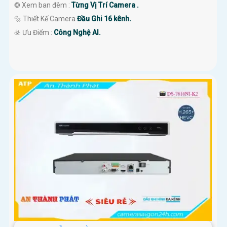
❂ Xem ban đêm :
Từng Vị Trí Camera .
🔩 Thiết Kế Camera
Đầu Ghi 16 kênh.
️☣️ Ưu Điểm :
Công Nghệ AI.