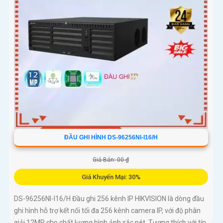
ĐẦU GHI HÌNH DS-96256NI-I16/H
Giá Bán: 00 ₫
Giá Khuyến Mại: 30%
DS-96256NI-I16/H Đầu ghi 256 kênh IP HIKVISION là dòng đầu
ghi hình hỗ trợ kết nối tối đa 256 kênh camera IP, với độ phân
giải 12MP cho chất lượng hình ảnh sắc nét. Tương thích với tín