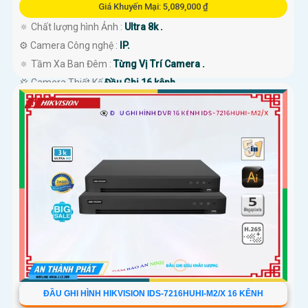
Giá Khuyến Mại: 5,089,000 ₫
🔅 Chất lượng hình Ảnh :
Ultra 8k .
⚙ Camera Công nghệ :
IP.
🔅 Tầm Xa Ban Đêm :
Từng Vị Trí Camera .
💢 Camera Thiết Kế
Đầu Ghi 16 kênh.
️🛃 Đặt Điểm :
Công Nghệ AI.
ĐẦU GHI HÌNH HIKVISION IDS-7216HUHI-M2/X 16 KÊNH