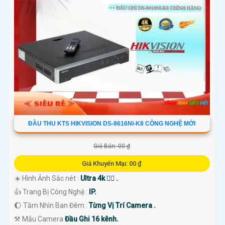
Nơi mua Camera Hikvision giá rẻ
Nếu bạn quan tâm đến việc lắp Camera Hikvision với giá ưu đãi, hãy đến
ngay cửa hàng chuyên cung cấp sản phẩm an ninh uy tín. Với đội ngũ
nhân viên chuyên nghiệp, bạn sẽ được tư vấn cụ thể về sản phẩm phù
hợp với nhu cầu của mình.
Kết luận
Camera Hikvision không chỉ mang đến sự an toàn và bảo vệ cho ngôi
nhà hoặc doanh nghiệp của bạn, mà còn là lựa chọn thông minh với giá
cả phải chăng và hình ảnh chất lượng sắc nét. Hãy đầu tư vào an ninh và
ĐẦU THU KTS HIKVISION DS-8616NI-K8 CÔNG NGHỆ MỚI
yên tâm hơn với Camera Hikvision!
Giá Bán: 00 ₫
Hy vọng rằng bài viết giới thiệu trên sẽ giúp bạn thu hút được khách
Giá Khuyến Mại: 00 ₫
hàng quan tâm đến sản phẩm Camera Hikvision giá rẻ và chất lượng.
☀️ Hình Ảnh Sắc nét :
Ultra 4k 👍🏾 .
👍 Trang Bị Công Nghệ :
IP.
🌔 Tầm Nhìn Ban Đêm :
Từng Vị Trí Camera .
⚒ Mẫu Camera
Đầu Ghi 16 kênh.