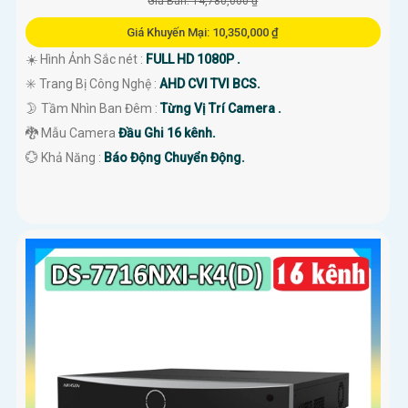
Giá Bán: 14,780,000 ₫
Giá Khuyến Mại: 10,350,000 ₫
☀️ Hình Ảnh Sắc nét :
FULL HD 1080P .
✳️ Trang Bị Công Nghệ :
AHD CVI TVI BCS.
🌛 Tầm Nhìn Ban Đêm :
Từng Vị Trí Camera .
🐉️ Mẫu Camera
Đầu Ghi 16 kênh.
️💮 Khả Năng :
Báo Động Chuyển Động.