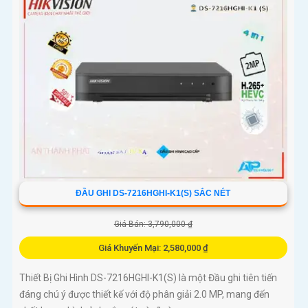
ĐẦU GHI DS-7216HGHI-K1(S) SẮC NÉT
Giá Bán: 3,790,000 ₫
Giá Khuyến Mại: 2,580,000 ₫
Thiết Bị Ghi Hình DS-7216HGHI-K1(S) là một Đầu ghi tiên tiến
đáng chú ý được thiết kế với độ phân giải 2.0 MP, mang đến