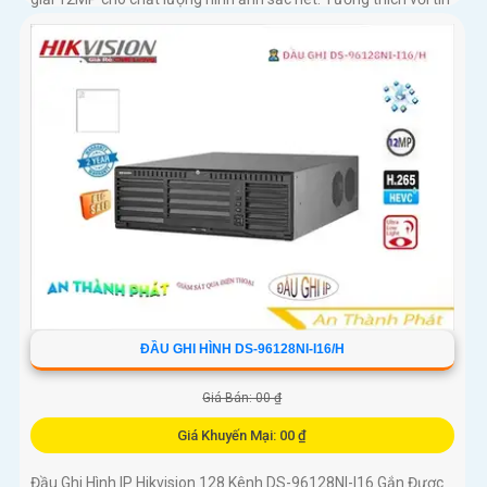
hiệu ngõ ra: 2 HDMI, 1VGA
ĐẦU GHI HÌNH DS-96128NI-I16/H
Giá Bán: 00 ₫
Giá Khuyến Mại: 00 ₫
Đầu Ghi Hình IP Hikvision 128 Kênh DS-96128NI-I16 Gắn Được