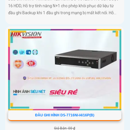
16 HDD, Hỗ trợ tính năng N+1 cho phép khôi phục dữ liệu từ
đầu ghi Backup khi 1 đầu ghi trong mạng bị mất kết nối. Hỗ...
ĐẦU GHI HÌNH DS-7716NI-I4/16P(B)
Giá Bán: 00 ₫