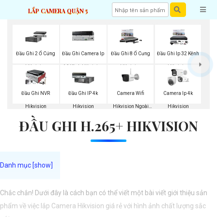
LẮP CAMERA QUẬN 5
Đầu Ghi 2 Ổ Cứng
Đầu Ghi Camera Ip
Đầu Ghi 8 Ổ Cưng
Đầu Ghi Ip 32 Kênh
Hikvision
16 Kênh Hikvision
Hikvision
Hikvision
Camera Wifi
Đầu Ghi NVR
Đầu Ghi IP 4k
Camera Ip 4k
Hikvision Ngoài
Hikvision
Hikvision
Hikvision
ĐẦU GHI H.265+ HIKVISION
Trời
Chắc chắn! Dưới đây là cách bạn có thể viết một bài viết giới thiệu sản
phẩm về việc lắp Camera Hikvision giá rẻ với hình ảnh chất lượng sắc