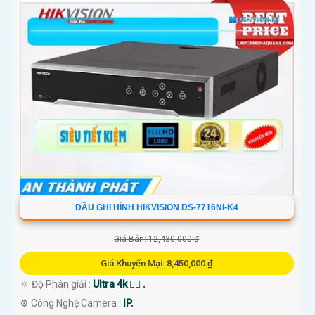
ĐẦU GHI HÌNH HIKVISION DS-7716NI-K4
Giá Bán: 12,430,000 ₫
Giá Khuyến Mại: 8,450,000 ₫
🔅 Độ Phân giải :
Ultra 4k 👍🏾 .
⚙ Công Nghệ Camera :
IP.