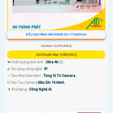
ĐẦU GHI HÌNH HIKVISION DS-7716NXI-K4
Giá Bán: 12,970,000 ₫
Giá Khuyến Mại: 9,080,000 ₫
👁 Chất lượng hình Ảnh :
Ultra 4k 👍🏾 .
🌠 Sử dụng công nghệ :
IP.
⭐ Tầm Nhìn Ban Đêm :
Từng Vị Trí Camera .
⛓ Cấu Tạo Camera
Đầu Ghi 16 kênh.
️🔈 Khả Năng :
Công Nghệ AI.