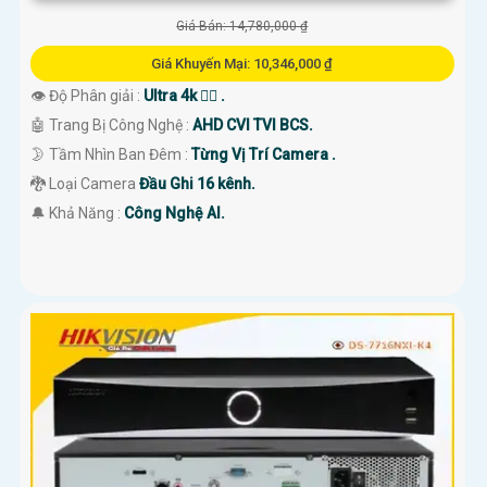
Giá Bán: 14,780,000 ₫
Giá Khuyến Mại: 10,346,000 ₫
👁 Độ Phân giải :
Ultra 4k 👍🏾 .
🤖️ Trang Bị Công Nghệ :
AHD CVI TVI BCS.
🌛 Tầm Nhìn Ban Đêm :
Từng Vị Trí Camera .
🐉️ Loại Camera
Đầu Ghi 16 kênh.
️🔔 Khả Năng :
Công Nghệ AI.