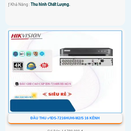
️ƒ Khả Năng :
Thu hình Chất Lượng.
'
ĐẦU THU ✅IDS-7216HUHI-M2/S 16 KÊNH