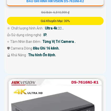
ĐẦU GHI HÌNH HIKVISION DS-7616NI-K2
Giá Bán: 6,510,000 ₫
Giá Khuyến Mại: 30%
🔆 Chất lượng hình Ảnh :
Ultra 4k 👍🏾 .
👍 Sử dụng công nghệ :
IP.
⭐ Tầm Nhìn Ban Đêm :
Từng Vị Trí Camera .
🛡 Camera Dòng
Đầu Ghi 16 kênh.
️🔮 Khả Năng :
Thu hình Ổn Định.