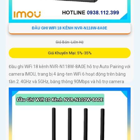
ĐẦU GHI WIFI 18 KÊNH NVR-N118W-8A0E
Giá Bán: Liên Hệ
Giá Khuyến Mại: 5%-35%
Đầu ghi WiFi 18 kênh NVR-N118W-8A0E hỗ trợ Auto Pairing với
camera IMOU, trang bị 4 ăng-ten WiFi 6 hoạt động trên băng
tần 2. 4GHz và 5GHz, băng thông 90Mbps và hỗ trợ camera
đến 8MP