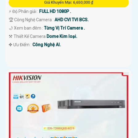
Giá Khuyến Mại: 6,650,000 ₫
️⚡ Độ Phân giải :
FULL HD 1080P .
🏆 Công Nghệ Camera :
AHD CVI TVI BCS.
🌙 Xem ban đêm :
Từng Vị Trí Camera .
⚒ Thiết Kế Camera
Dome Kim loại.
️✤ Ưu Điểm :
Công Nghệ AI.