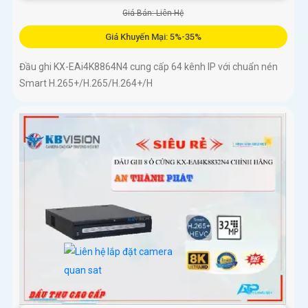
Giá Bán: Liên Hệ
Giá Khuyến Mại: 5%-35%
Đầu ghi KX-EAi4K8864N4 cung cấp 64 kênh IP với chuẩn nén
Smart H.265+/H.265/H.264+/H