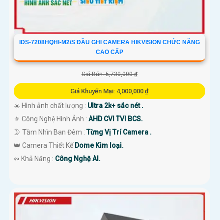
IDS-7208HQHI-M2/S ĐẦU GHI CAMERA HIKVISION CHỨC NĂNG
CAO CẤP
Giá Bán: 5,730,000 ₫
Giá Khuyến Mại: 4,000,000 ₫
☀️ Hình ảnh chất lượng :
Ultra 2k+ sắc nét .
⚜️ Công Nghệ Hình Ảnh :
AHD CVI TVI BCS.
🌛 Tầm Nhìn Ban Đêm :
Từng Vị Trí Camera .
👑 Camera Thiết Kế
Dome Kim loại.
️↭ Khả Năng :
Công Nghệ AI.