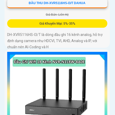
ĐẦU THU DH-XVR5116HS-I3/T DAHUA
Giá Bán: Liên Hệ
Giá Khuyến Mại: 5%-35%
DH-XVR5116HS-I3/T là dòng đầu ghi 16 kênh analog, hỗ trợ
định dạng camera như HDCVI, TVI, AHD, Analog và IP, với
chuẩn nén AI-Coding và H