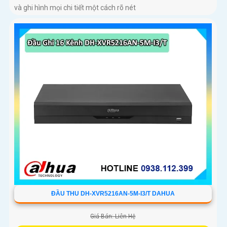
và ghi hình mọi chi tiết một cách rõ nét
ĐẦU THU DH-XVR5216AN-5M-I3/T DAHUA
Giá Bán: Liên Hệ