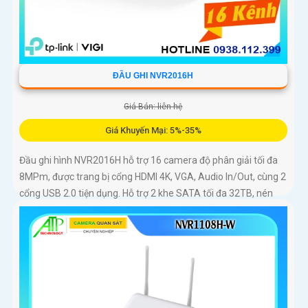
ĐẦU GHI NVR2016H
Giá Bán: liên hệ
Giá Khuyến Mại: 5%-35%
Đầu ghi hình NVR2016H hỗ trợ 16 camera độ phân giải tối đa
8MPm, được trang bị cổng HDMI 4K, VGA, Audio In/Out, cùng 2
cổng USB 2.0 tiện dụng. Hỗ trợ 2 khe SATA tối đa 32TB, nén
video H.265+/H