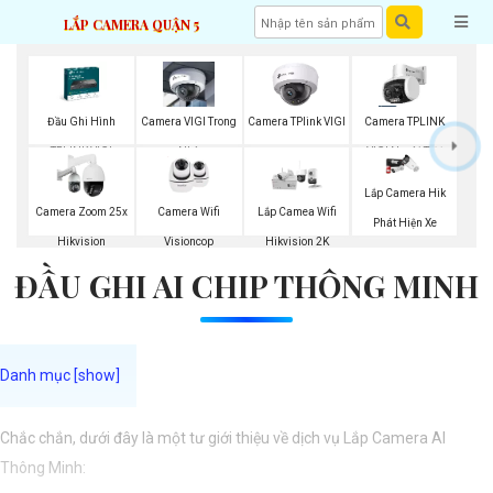
LẮP CAMERA QUẬN 5
Đầu Ghi Hình
Camera VIGI Trong
Camera TPlink VIGI
Camera TPLINK
TPLINK VIGI
Nhà
VIGI Ngoài Trời
Lắp Camera Hik
Camera Wifi
Camera Zoom 25x
Lắp Camea Wifi
Phát Hiện Xe
Visioncop
Hikvision
Hikvision 2K
ĐẦU GHI AI CHIP THÔNG MINH
Chắc chắn, dưới đây là một tư giới thiệu về dịch vụ Lắp Camera AI
Thông Minh: