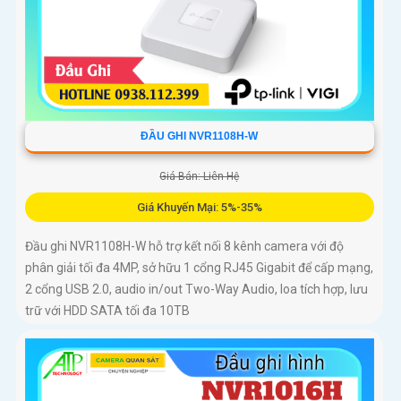
ĐẦU GHI NVR1108H-W
Giá Bán: Liên Hệ
Giá Khuyến Mại: 5%-35%
Đầu ghi NVR1108H-W hỗ trợ kết nối 8 kênh camera với độ
phân giải tối đa 4MP, sở hữu 1 cổng RJ45 Gigabit để cấp mạng,
2 cổng USB 2.0, audio in/out Two-Way Audio, loa tích hợp, lưu
trữ với HDD SATA tối đa 10TB