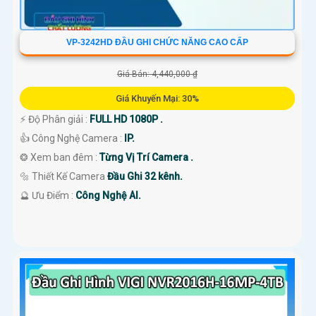
VP-3242HD ĐẦU GHI CHỨC NĂNG CAO CẤP
Giá Bán: 4,440,000 ₫
Giá Khuyến Mại: 30%
️⚡ Độ Phân giải :
FULL HD 1080P .
👍 Công Nghệ Camera :
IP.
❂ Xem ban đêm :
Từng Vị Trí Camera .
🔩 Thiết Kế Camera
Đầu Ghi 32 kênh.
️🔮 Ưu Điểm :
Công Nghệ AI.