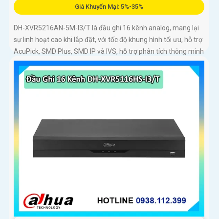
Giá Khuyến Mại: 5%-35%
DH-XVR5216AN-5M-I3/T là đầu ghi 16 kênh analog, mang lại
sự linh hoạt cao khi lắp đặt, với tốc độ khung hình tối ưu, hỗ trợ
AcuPick, SMD Plus, SMD IP và IVS, hỗ trợ phân tích thông minh
đến 24 kênh, đầu ghi có thể lắp 2 ổ cứng 16 TB, chuẩn nén AI-
Coding và H