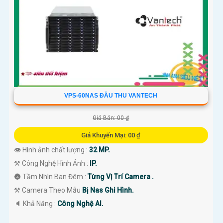
Hy vọng bạn sẽ thấy hài lòng với tư giới thiệu trên! Nếu có bất kỳ thắc
mắc hoặc yêu cầu khác, đừng ngần ngại để lại tin nhắn Cung cấp cho
công trình. Chúc bạn có một ngày tốt lành! 🌟📷
VPS-60NAS ĐẦU THU VANTECH
Giá Bán: 00 ₫
Giá Khuyến Mại: 00 ₫
👁 Hình ảnh chất lượng :
32 MP.
⚒ Công Nghệ Hình Ảnh :
IP.
🌚 Tầm Nhìn Ban Đêm :
Từng Vị Trí Camera .
'
⚒ Camera Theo Mẫu
Bị Nas Ghi Hình.
️🔈 Khả Năng :
Công Nghệ AI.