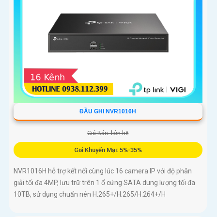
ĐẦU GHI NVR1016H
Giá Bán: liên hệ
Giá Khuyến Mại: 5%-35%
NVR1016H hỗ trợ kết nối cùng lúc 16 camera IP với độ phân
giải tối đa 4MP, lưu trữ trên 1 ổ cứng SATA dung lượng tối đa
10TB, sử dụng chuẩn nén H.265+/H.265/H.264+/H