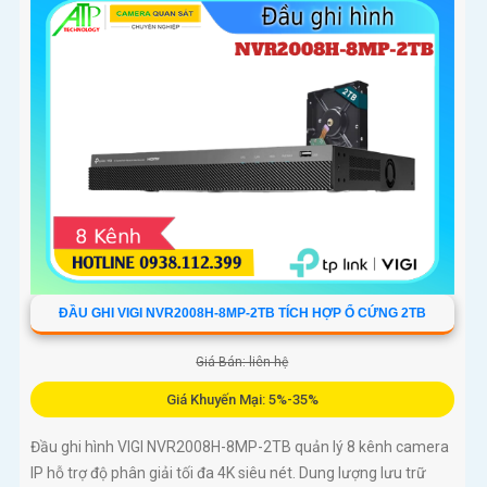
ĐẦU GHI VIGI NVR2008H-8MP-2TB TÍCH HỢP Ổ CỨNG 2TB
Giá Bán: liên hệ
Giá Khuyến Mại: 5%-35%
Đầu ghi hình VIGI NVR2008H-8MP-2TB quản lý 8 kênh camera
IP hỗ trợ độ phân giải tối đa 4K siêu nét. Dung lượng lưu trữ