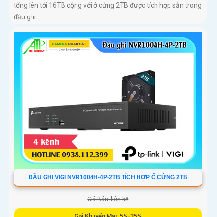
tổng lên tới 16TB cộng với ở cứng 2TB được tích hợp sẳn trong
đầu ghi
ĐẦU GHI VIGI NVR1004H-4P-2TB TÍCH HỢP Ổ CỨNG 2TB
Giá Bán: liên hệ
Giá Khuyến Mại: 5%-35%