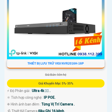
THIẾT BỊ LƯU TRỮ VIGI NVR2016H-16P
Giá Bán: liên hệ
Giá Khuyến Mại: 5%-35%
️⚡ Độ Phân giải :
Ultra 4k 👍🏾 .
⚛️ Tích hợp công nghệ :
IP POE.
❈ Hình ảnh ban đêm :
Từng Vị Trí Camera .
🕉️ Thiết Kế Camera
Đầu Ghi 16 kênh.