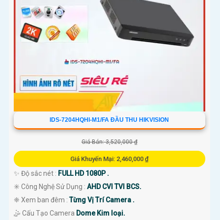
IDS-7204HQHI-M1/FA ĐẦU THU HIKVISION
Giá Bán: 3,520,000 ₫
Giá Khuyến Mại: 2,460,000 ₫
✨ Độ sắc nét :
FULL HD 1080P .
✳️ Công Nghệ Sử Dụng :
AHD CVI TVI BCS.
❈ Xem ban đêm :
Từng Vị Trí Camera .
🤹 Cấu Tạo Camera
Dome Kim loại.