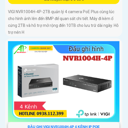
VIGI NVR1004H-4P-2TB quản lý 4 camera PoE Plus cùng lúc
cho hình ảnh lên đến 8MP để quan sát chi tiết. Máy đi kèm ổ
cứng 2TB và hỗ trợ mở rộng đến 10TB cho lưu trữ dài ngày. Hỗ
trợ nén H
ĐẦU GHI VIGI NVR1004H-4P 4 KÊNH IP POE