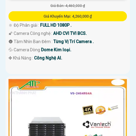
Giá Bán: 4,460,000 ₫
Giá Khuyến Mại: 4,260,000 ₫
🔆 Độ Phân giải :
FULL HD 1080P .
🌠 Camera Công nghệ :
AHD CVI TVI BCS.
🌚 Tầm Nhìn Ban Đêm :
Từng Vị Trí Camera .
💦 Camera Dòng
Dome Kim loại.
️✤ Khả Năng :
Công Nghệ AI.