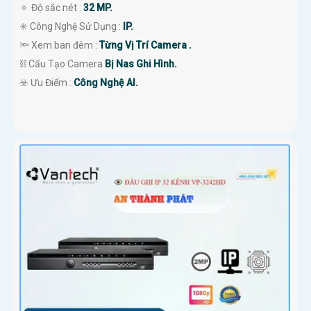
🔅 Độ sắc nét :
32 MP.
✳️ Công Nghệ Sử Dụng :
IP.
🔦 Xem ban đêm :
Từng Vị Trí Camera .
⛓ Cấu Tạo Camera
Bị Nas Ghi Hình.
️☣️ Ưu Điểm :
Công Nghệ AI.