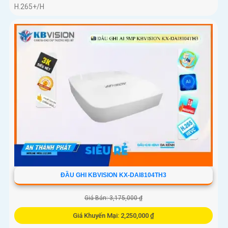
H.265+/H
ĐẦU GHI KBVISION KX-DAI8104TH3
Giá Bán: 3,175,000 ₫
Giá Khuyến Mại: 2,250,000 ₫