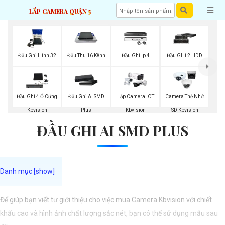
LẮP CAMERA QUẬN 5
Đầu Ghi Hình 32
Đầu Thu 16 Kênh
Đầu Ghi Ip 4
Đầu GHi 2 HDD
Kênh Kbvision
Kbvision
Camera Kbvision
Kbvision
Đầu Ghi 4 Ổ Cứng
Đầu Ghi AI SMD
Lắp Camera IOT
Camera Thẻ Nhớ
Kbvision
Plus
Kbvision
SD Kbvision
ĐẦU GHI AI SMD PLUS
Để giúp bạn viết tư giới thiệu cho việc mua Camera Kbvision với chiết
khấu cao và hình ảnh chất lượng sắc nét, bạn có thể sử dụng mẫu sau