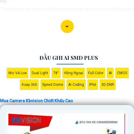
đây:
"Tìm kiếm sự an toàn và chất lượng hình ảnh sắc nét cho hệ thống giám
sát của bạn? Hãy đến với Camera Kbvision - thương hiệu uy tín với chiết
khấu cao. Với công nghệ hàng đầu, Camera Kbvision mang đến cho bạn
hình ảnh chất lượng cao, rõ nét và độ tin cậy cao. Đừng để bất kỳ sự cố
nào xảy ra mà không có sự giám sát chuyên nghiệp. Hãy đầu tư vào
Camera Kbvision và yên tâm bảo vệ gia đình và tài sản của bạn ngay
ĐẦU GHI AI SMD PLUS
hôm nay!"
Bạn có thể điều chỉnh và thêm vào nội dung trên để phù hợp với nhu cầu
Mic Và Loa
Dual Light
78°
Hồng Ngoại
Full Color
AI
CMOS
cụ thể của bạn. Chúc bạn thành công!
Xoay 360
Speed Dome
AI Coding
IP66
3D DNR
Mua Camera Kbvision Chiết Khấu Cao