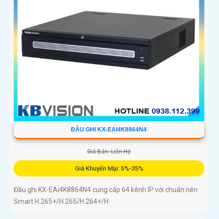
ĐẦU GHI KX-EAI4K8864N4
Giá Bán: Liên Hệ
Giá Khuyến Mại: 5%-35%
Đầu ghi KX-EAi4K8864N4 cung cấp 64 kênh IP với chuẩn nén
Smart H.265+/H.265/H.264+/H