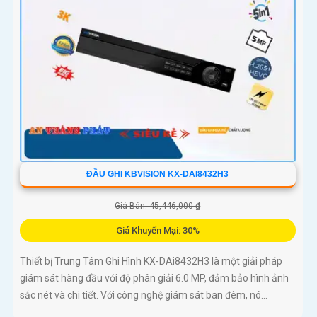
ĐẦU GHI KBVISION KX-DAI8432H3
Giá Bán: 45,446,000 ₫
Giá Khuyến Mại: 30%
Thiết bị Trung Tâm Ghi Hình KX-DAi8432H3 là một giải pháp
giám sát hàng đầu với độ phân giải 6.0 MP, đảm bảo hình ảnh
sắc nét và chi tiết. Với công nghệ giám sát ban đêm, nó...