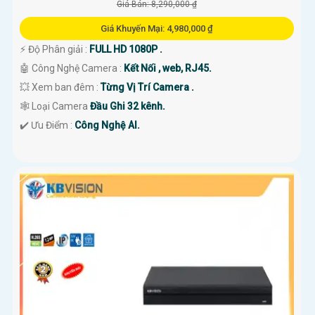
Giá Bán: 8,290,000 ₫
Giá Khuyến Mại: 4,980,000 ₫
️⚡ Độ Phân giải :
FULL HD 1080P .
🤖️ Công Nghệ Camera :
Kết Nối , web, RJ45.
💥 Xem ban đêm :
Từng Vị Trí Camera .
🕸️ Loại Camera
Đầu Ghi 32 kênh.
️✔️ Ưu Điểm :
Công Nghệ AI.