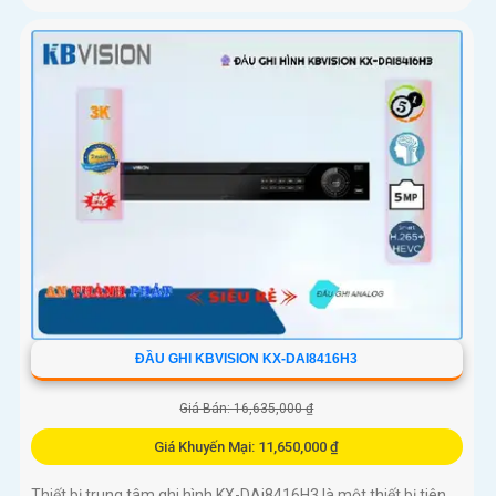
ĐẦU GHI KBVISION KX-DAI8416H3
Giá Bán: 16,635,000 ₫
Giá Khuyến Mại: 11,650,000 ₫
Thiết bị trung tâm ghi hình KX-DAi8416H3 là một thiết bị tiên