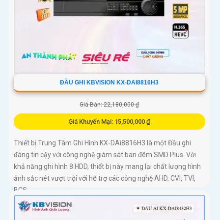
ĐẦU GHI KBVISION KX-DAI8816H3
Giá Bán: 22,180,000 ₫
Giá Khuyến Mại: 15,500,000 ₫
Thiết bị Trung Tâm Ghi Hình KX-DAi8816H3 là một Đầu ghi
đáng tin cậy với công nghệ giám sát ban đêm SMD Plus. Với
khả năng ghi hình 8 HDD, thiết bị này mang lại chất lượng hình
ảnh sắc nét vượt trội với hỗ trợ các công nghệ AHD, CVI, TVI,
BCS