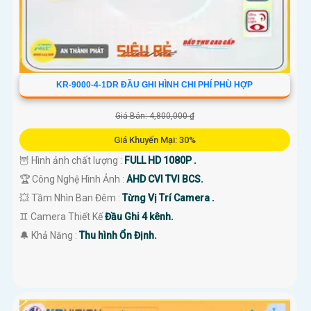
KR-9000-4-1DR ĐẦU GHI HÌNH CHI PHÍ PHÙ HỢP
Giá Bán: 4,800,000 ₫
Giá Khuyến Mại: 30%
🦉 Hình ảnh chất lượng :
FULL HD 1080P .
🏆 Công Nghệ Hình Ảnh :
AHD CVI TVI BCS.
💥 Tầm Nhìn Ban Đêm :
Từng Vị Trí Camera .
♊ Camera Thiết Kế
Đầu Ghi 4 kênh.
️🔔 Khả Năng :
Thu hình Ổn Định.