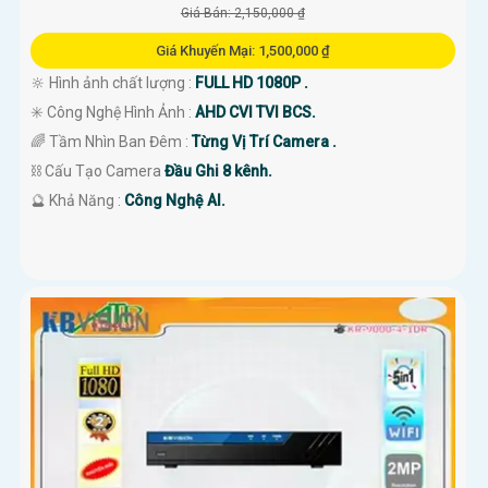
Giá Bán: 2,150,000 ₫
Giá Khuyến Mại: 1,500,000 ₫
🔆 Hình ảnh chất lượng :
FULL HD 1080P .
✳️ Công Nghệ Hình Ảnh :
AHD CVI TVI BCS.
🌈 Tầm Nhìn Ban Đêm :
Từng Vị Trí Camera .
⛓ Cấu Tạo Camera
Đầu Ghi 8 kênh.
️🔮 Khả Năng :
Công Nghệ AI.