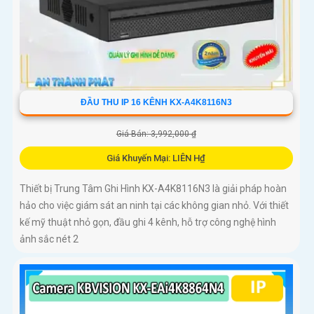
ĐẦU THU IP 16 KÊNH KX-A4K8116N3
Giá Bán: 3,992,000 ₫
Giá Khuyến Mại: LIÊN H₫
Thiết bị Trung Tâm Ghi Hình KX-A4K8116N3 là giải pháp hoàn
hảo cho việc giám sát an ninh tại các không gian nhỏ. Với thiết
kế mỹ thuật nhỏ gọn, đầu ghi 4 kênh, hỗ trợ công nghệ hình
ảnh sắc nét 2