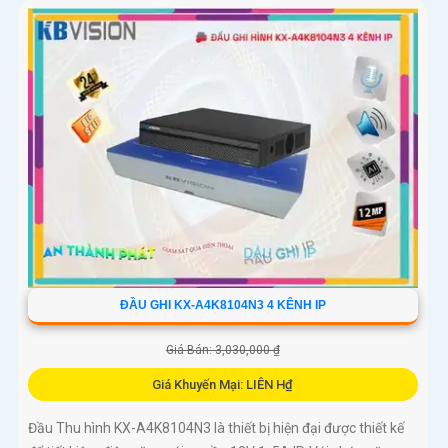
ĐẦU GHI KX-A4K8104N3 4 KÊNH IP
Giá Bán: 3,030,000 ₫
Giá Khuyến Mại: LIÊN H₫
Đầu Thu hình KX-A4K8104N3 là thiết bị hiện đại được thiết kế