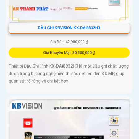
ĐẦU GHI KBVISION KX-DAI8832H3
Giá Bán: 42,900,000 ₫
Giá Khuyến Mại: 30,500,000 ₫
Thiết bị Đầu Ghi Hình KX-DAi8832H3 là một Đầu ghi chất lượng
được trang bị công nghệ hiển thị sắc nét lên đến 8.0 MP, giúp
quan sát rõ ràng và chi tiết hơn