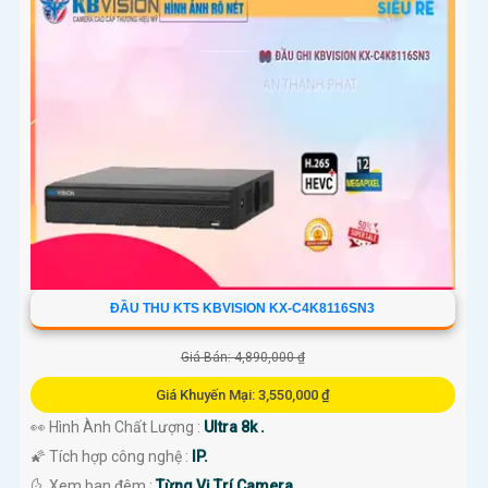
ĐẦU THU KTS KBVISION KX-C4K8116SN3
Giá Bán: 4,890,000 ₫
Giá Khuyến Mại: 3,550,000 ₫
👀 Hình Ành Chất Lượng :
Ultra 8k .
🌠 Tích hợp công nghệ :
IP.
🌜 Xem ban đêm :
Từng Vị Trí Camera .