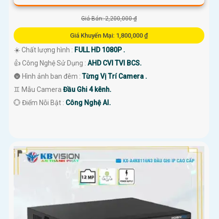
Giá Bán: 2,200,000 ₫
Giá Khuyến Mại: 1,800,000 ₫
☀️ Chất lượng hình :
FULL HD 1080P .
👍 Công Nghệ Sử Dụng :
AHD CVI TVI BCS.
🌚 Hình ảnh ban đêm :
Từng Vị Trí Camera .
♊ Mẫu Camera
Đầu Ghi 4 kênh.
️💮 Điểm Nỗi Bật :
Công Nghệ AI.