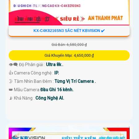
KX-C4K8216SN3 SẮC NÉT KBVISION ✔️
Giá Bán: 6,580,000 ₫
Giá Khuyến Mại: 4,650,000 ₫
👁️‍🗨 Độ Phân giải :
Ultra 8k .
👍 Camera Công nghệ :
IP.
🌛 Tầm Nhìn Ban Đêm :
Từng Vị Trí Camera .
👑 Mẫu Camera
Đầu Ghi 16 kênh.
️📡 Khả Năng :
Công Nghệ AI.