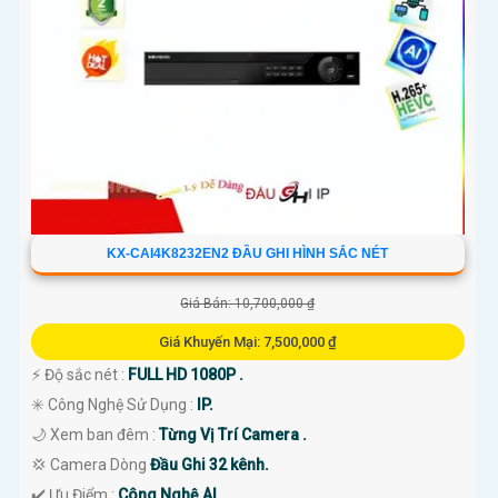
'
KX-CAI4K8232EN2 ĐẦU GHI HÌNH SẮC NÉT
Giá Bán: 10,700,000 ₫
Giá Khuyến Mại: 7,500,000 ₫
️⚡ Độ sắc nét :
FULL HD 1080P .
✳️ Công Nghệ Sử Dụng :
IP.
🌙 Xem ban đêm :
Từng Vị Trí Camera .
💢 Camera Dòng
Đầu Ghi 32 kênh.
️✔️ Ưu Điểm :
Công Nghệ AI.