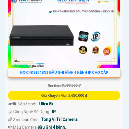
KX-C4K8104SN3 ĐẦU GHI HÌNH 4 KÊNH IP CAO CẤP
Giá Bán: 3,730,000 ₫
Giá Khuyến Mại: 2,650,000 ₫
👁️‍🗨 Độ sắc nét :
Ultra 8k .
🕉️ Công Nghệ Sử Dụng :
IP.
🌈 Xem ban đêm :
Từng Vị Trí Camera .
🎼️ Mẫu Camera
Đầu Ghi 4 kênh.