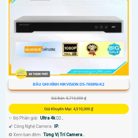
ĐẦU GHI HÌNH HIKVISION DS-7608NI-K2
Giá Bán: 5,710,000 ₫
Giá Khuyến Mại: 4,510,000 ₫
✨ Độ Phân giải :
Ultra 4k 👍🏾 .
🌠 Công Nghệ Camera :
IP.
❂ Xem ban đêm :
Từng Vị Trí Camera .