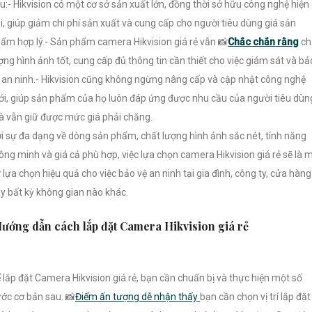
u:- Hikvision có một cơ sở sản xuất lớn, đồng thời sở hữu công nghệ hiện
i, giúp giảm chi phí sản xuất và cung cấp cho người tiêu dùng giá sản
ẩm hợp lý.- Sản phẩm camera Hikvision giá rẻ vẫn 📸
Chắc chắn rằng
ch
ợng hình ảnh tốt, cung cấp đủ thông tin cần thiết cho việc giám sát và bả
 an ninh.- Hikvision cũng không ngừng nâng cấp và cập nhật công nghệ
i, giúp sản phẩm của họ luôn đáp ứng được nhu cầu của người tiêu dùn
 vẫn giữ được mức giá phải chăng.
i sự đa dạng về dòng sản phẩm, chất lượng hình ảnh sắc nét, tính năng
ông minh và giá cả phù hợp, việc lựa chọn camera Hikvision giá rẻ sẽ là 
 lựa chọn hiệu quả cho việc bảo vệ an ninh tại gia đình, công ty, cửa hàng
y bất kỳ không gian nào khác.
ướng dẫn cách lắp đặt Camera Hikvision giá rẻ
 lắp đặt Camera Hikvision giá rẻ, bạn cần chuẩn bị và thực hiện một số
ớc cơ bản sau. 📸
Điểm ấn tượng dễ nhận thấy
bạn cần chọn vị trí lắp đặt