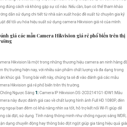
ng đúng cách và không gặp sự cố nào. Nếu cần, bạn có thể tham khảo
ớng dẫn sử dụng chi tiết từ nhà sản xuất hoặc đề xuất từ chuyên gia kỹ
uật để tối ưu hóa hiệu suất sử dụng camera Hikvision giá rẻ của mình.
ánh giá các mẫu Camera Hikvision giá rẻ phổ biến trên thị
rường
mera Hikvision là một trong những thương hiệu camera an ninh hàng đ
ên thị trường hiện nay, với nhiều sản phẩm chất lượng và đa dạng trong
ân khúc giá. Trong bài viết này, chúng ta sẽ đi vào đánh giá các mẫu
mera Hikvision giá rẻ phổ biến trên thị trường.
 Chống Ngược Sáng
1:
Camera IP Hikvision DS-2CD2141G1-IDW1:Mẫu
mera này được đánh giá cao về chất lượng hình ảnh Full HD 1080P, đèn
ng ngoại ban đêm có khả năng nhìn xa tốt, hỗ trợ kết nối Wi-Fi giúp dễ
ng cài đặt, sử dụng. Tính năng thông minh như chống ngược sáng WDR,
ận dạng chuyển động hay thông báo đột ngột giúp gia tăng hiệu quả gi