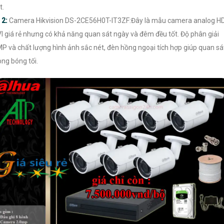
t.

2:
Camera Hikvision DS-2CE56H0T-IT3ZF:Đây là mẫu camera analog H
I giá rẻ nhưng có khả năng quan sát ngày và đêm đều tốt. Độ phân giải
P và chất lượng hình ảnh sắc nét, đèn hồng ngoại tích hợp giúp quan sá
ong bóng tối.