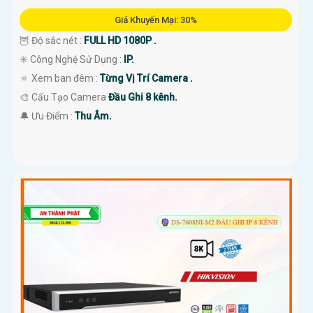
Giá Khuyến Mại: 30%
🦉 Độ sắc nét :
FULL HD 1080P .
✳️ Công Nghệ Sử Dụng :
IP.
🔅 Xem ban đêm :
Từng Vị Trí Camera .
'
🎨 Cấu Tạo Camera
Đầu Ghi 8 kênh.
️🔔 Ưu Điểm :
Thu Âm.