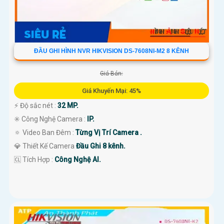
ĐẦU GHI HÌNH NVR HIKVISION DS-7608NI-M2 8 KÊNH
Giá Bán:
Giá Khuyến Mại: 45%
️⚡ Độ sắc nét :
32 MP.
✳️ Công Nghệ Camera :
IP.
🔅 Video Ban Đêm :
Từng Vị Trí Camera .
💎 Thiết Kế Camera
Đầu Ghi 8 kênh.
️🆑 Tích Hợp :
Công Nghệ AI.