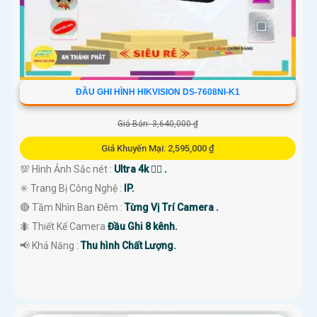
ĐẦU GHI HÌNH HIKVISION DS-7608NI-K1
Giá Bán: 3,640,000 ₫
Giá Khuyến Mại: 2,595,000 ₫
💯 Hình Ảnh Sắc nét :
Ultra 4k 👍🏾 .
✳️ Trang Bị Công Nghệ :
IP.
🔴 Tầm Nhìn Ban Đêm :
Từng Vị Trí Camera .
🐜 Thiết Kế Camera
Đầu Ghi 8 kênh.
️📢 Khả Năng :
Thu hình Chất Lượng.