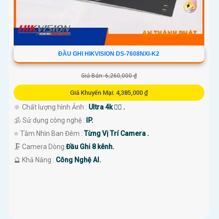
ĐẦU GHI HIKVISION DS-7608NXI-K2
Giá Bán: 6,260,000 ₫
Giá Khuyến Mại: 4,385,000 ₫
🔆 Chất lượng hình Ảnh :
Ultra 4k 👍🏾 .
🕉️ Sử dụng công nghệ :
IP.
⭐ Tầm Nhìn Ban Đêm :
Từng Vị Trí Camera .
🗜️ Camera Dòng
Đầu Ghi 8 kênh.
️🔮 Khả Năng :
Công Nghệ AI.