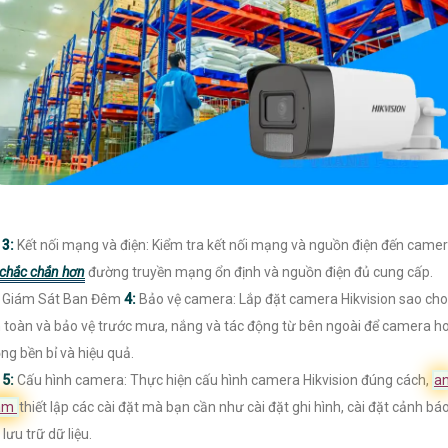

3:
Kết nối mạng và điện: Kiểm tra kết nối mạng và nguồn điện đến camer
chắc chắn hơn
đường truyền mạng ổn định và nguồn điện đủ cung cấp.
 Giám Sát Ban Đêm
4:
Bảo vệ camera: Lắp đặt camera Hikvision sao cho
 toàn và bảo vệ trước mưa, nắng và tác động từ bên ngoài để camera h
ng bền bỉ và hiệu quả.

5:
Cấu hình camera: Thực hiện cấu hình camera Hikvision đúng cách,
a
âm
thiết lập các cài đặt mà bạn cần như cài đặt ghi hình, cài đặt cảnh báo
 lưu trữ dữ liệu.