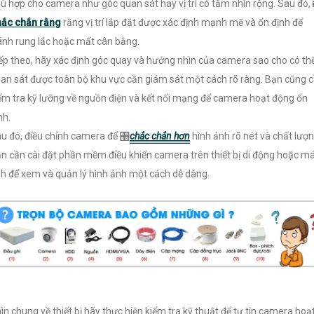
ù hợp cho camera như góc quan sát hay vị trí có tầm nhìn rộng. Sau đó, 
ắc chắn rằng
rằng vị trí lắp đặt được xác định mạnh mẽ và ổn định để
ánh rung lắc hoặc mất cân bằng.
ếp theo, hãy xác định góc quay và hướng nhìn của camera sao cho có th
an sát được toàn bộ khu vực cần giám sát một cách rõ ràng. Bạn cũng 
ểm tra kỹ lưỡng về nguồn điện và kết nối mạng để camera hoạt động ổn
nh.
u đó, điều chỉnh camera để 🎛
chắc chắn hơn
hình ảnh rõ nét và chất lượn
n cần cài đặt phần mềm điều khiển camera trên thiết bị di động hoặc m
nh để xem và quản lý hình ảnh một cách dễ dàng.
ìn chung về thiết bị hãy thực hiện kiểm tra kỹ thuật để tự tin camera hoạ