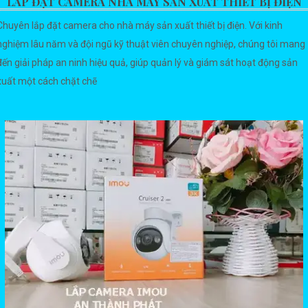
LẮP ĐẶT CAMERA NHÀ MÁY SẢN XUẤT THIẾT BỊ ĐIỆN
Chuyên lắp đặt camera cho nhà máy sản xuất thiết bị điện. Với kinh
nghiệm lâu năm và đội ngũ kỹ thuật viên chuyên nghiệp, chúng tôi mang
đến giải pháp an ninh hiệu quả, giúp quản lý và giám sát hoạt động sản
xuất một cách chặt chẽ