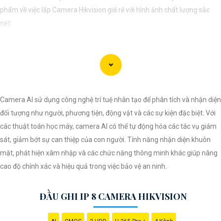
phẩm về việc lắp Camera Hikvision giá rẻ với hình ảnh chất lượng sắc
nét:
Lắp Camera Hikvision - Giải pháp an ninh hoàn hảo
Bạn đang tìm kiếm giải pháp an ninh hiệu quả và chi phí phải chăng cho
ngôi nhà hoặc doanh nghiệp của mình? Hãy cân nhắc lắp đặt Camera
Hikvision, giải pháp hàng đầu trong lĩnh vực an ninh và giám sát. Với
Camera AI sử dụng công nghệ trí tuệ nhân tạo để phân tích và nhận diện
chất lượng hình ảnh sắc nét và giá cả phải chăng, Camera Hikvision là
đối tượng như người, phương tiện, động vật và các sự kiện đặc biệt. Với
sự lựa chọn lý tưởng cho việc bảo vệ tài sản và an ninh cho mọi người.
các thuật toán học máy, camera AI có thể tự động hóa các tác vụ giám
Tại sao chọn Camera Hikvision?
sát, giảm bớt sự can thiệp của con người. Tính năng nhận diện khuôn
- Chất lượng hình ảnh: Camera Hikvision mang đến hình ảnh chất lượng
mặt, phát hiện xâm nhập và các chức năng thông minh khác giúp nâng
cao, sắc nét và rõ ràng. Bạn sẽ không bỏ lỡ bất kỳ chi tiết nào trong quá
cao độ chính xác và hiệu quả trong việc bảo vệ an ninh.
trình giám sát. - Giá cả phải chăng: Mặc dù chất lượng vượt trội, Camera
Hikvision vẫn
tin tưởng
mức giá hợp lý, phù hợp với nhu cầu và túi tiền
ĐẦU GHI IP 8 CAMERA HIKVISION
của mọi người.
- Dễ sử dụng: Camera Hikvision được thiết kế đơn giản và dễ sử dụng,