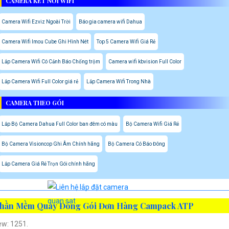
CAMERA KẾT NỐI WIFI
Camera Wifi Ezviz Ngoài Trời
Báo gia camera wifi Dahua
Camera Wifi Imou Cube Ghi Hình Nét
Top 5 Camera Wifi Giá Rẻ
Lắp Camera Wifi Có Cảnh Báo Chống trộm
Camera wifi kbvision Full Color
Lắp Camera Wifi Full Color giá rẻ
Lắp Camera Wifi Trong Nhà
CAMERA THEO GÓI
Lắp Bộ Camera Dahua Full Color ban đêm có màu
Bộ Camera Wifi Giá Rẻ
Bộ Camera Visioncop Ghi Âm Chính hãng
Bộ Camera Có Báo Đông
Lắp Camera Giá Rẻ Trọn Gói chính hãng
hần Mềm Quay Đóng Gói Đơn Hàng Campack ATP
ew: 1251.