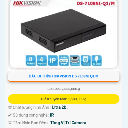
ĐẦU GHI HÌNH HIKVISION DS 7108NI Q1/M
Giá Bán: 2,060,000 ₫
Giá Khuyến Mại: 1,580,000 ₫
💯 Chất lượng hình Ảnh :
Ultra 2k .
🌠 Sử dụng công nghệ :
IP.
💡 Tầm Nhìn Ban Đêm :
Từng Vị Trí Camera .