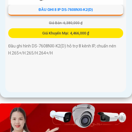
ĐẦU GHI 8 IP DS-7608NXI-K2(D)
Giá Bán: 6,380,000 ₫
Giá Khuyến Mại: 4,466,000 ₫
Đầu ghi hình DS-7608NXI-K2(D) hỗ trợ 8 kênh IP, chuẩn nén
H.265+/H.265/H.264+/H