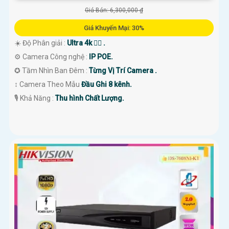
Giá Bán: 6,300,000 ₫
Giá Khuyến Mại: 30%
☀️ Độ Phân giải :
Ultra 4k 👍🏾 .
⚙ Camera Công nghệ :
IP POE.
✪ Tầm Nhìn Ban Đêm :
Từng Vị Trí Camera .
↕️ Camera Theo Mẫu
Đầu Ghi 8 kênh.
️🎙 Khả Năng :
Thu hình Chất Lượng.