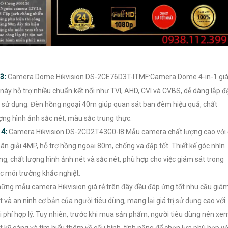
3:
Camera Dome Hikvision DS-2CE76D3T-ITMF:Camera Dome 4-in-1 gi
 này hỗ trợ nhiều chuẩn kết nối như TVI, AHD, CVI và CVBS, dễ dàng lắp đ
 sử dụng. Đèn hồng ngoại 40m giúp quan sát ban đêm hiệu quả, chất
ợng hình ảnh sắc nét, màu sắc trung thực.

4:
Camera Hikvision DS-2CD2T43G0-I8:Mẫu camera chất lượng cao với
ân giải 4MP, hỗ trợ hồng ngoại 80m, chống va đập tốt. Thiết kế góc nhìn
ng, chất lượng hình ảnh nét và sắc nét, phù hợp cho việc giám sát trong
c môi trường khắc nghiệt.
ững mẫu camera Hikvision giá rẻ trên đây đều đáp ứng tốt nhu cầu giá
t và an ninh cơ bản của người tiêu dùng, mang lại giá trị sử dụng cao với
i phí hợp lý. Tuy nhiên, trước khi mua sản phẩm, người tiêu dùng nên xe
t kỹ càng và tìm hiểu thêm về cấu hình, tính năng để chọn lựa phù hợp vớ