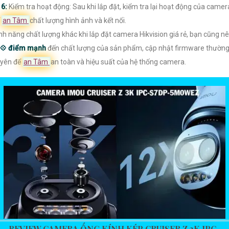

6:
Kiểm tra hoạt động: Sau khi lắp đặt, kiểm tra lại hoạt động của camer
ể
an Tâm
chất lượng hình ảnh và kết nối.
nh năng chất lượng khác khi lắp đặt camera Hikvision giá rẻ, bạn cũng n
💠 điểm mạnh
đến chất lượng của sản phẩm, cập nhật firmware thườn
yên để
an Tâm
an toàn và hiệu suất của hệ thống camera.
REVIEW CAMERA ỐNG KÍNH KÉP CRUISER Z 3K IPC-