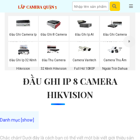
LẮP CAMERA QUẬN 5
Đầu Ghi Camera Ip
Đầu Ghi 8 Camera
Đầu Ghi Ip AI
Đầu Ghi Camera
16 Kênh Hikvision
Hikvision
Hikvision
H.265 Hikvision
Đầu Ghi Ip 32 Kênh
Đầu Thu Camera
Camera Vantech
Camera Thu Âm
Hikvision
32 Kênh Hikvision
Full Hd 1080P
Ngoài Trời Dahua
ĐẦU GHI IP 8 CAMERA
HIKVISION
Chắc chắn! Dưới đây là cách bạn có thể viết một bài viết giới thiệu sản