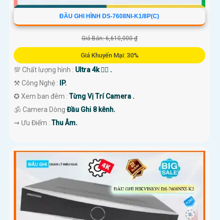
ĐẦU GHI HÌNH DS-7608NI-K1/8P(C)
Giá Bán: 6,610,000 ₫
Giá Khuyến Mại: 30%
💯 Chất lượng hình :
Ultra 4k 👍🏾 .
⚒ Công Nghệ :
IP.
✪ Xem ban đêm :
Từng Vị Trí Camera .
🕉️ Camera Dòng
Đầu Ghi 8 kênh.
️⇝ Ưu Điểm :
Thu Âm.