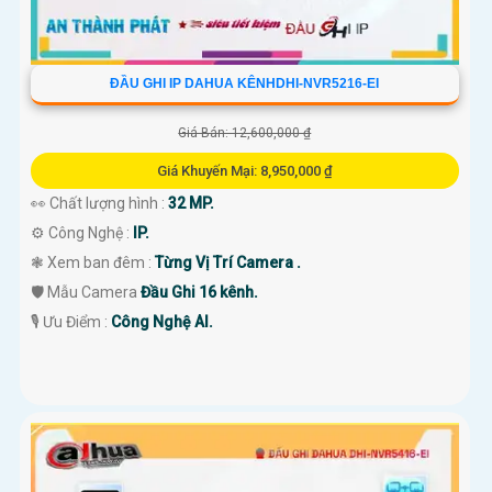
ĐẦU GHI IP DAHUA KÊNHDHI-NVR5216-EI
Giá Bán: 12,600,000 ₫
Giá Khuyến Mại: 8,950,000 ₫
👀 Chất lượng hình :
32 MP.
⚙ Công Nghệ :
IP.
❃ Xem ban đêm :
Từng Vị Trí Camera .
🛡 Mẫu Camera
Đầu Ghi 16 kênh.
️🎙 Ưu Điểm :
Công Nghệ AI.