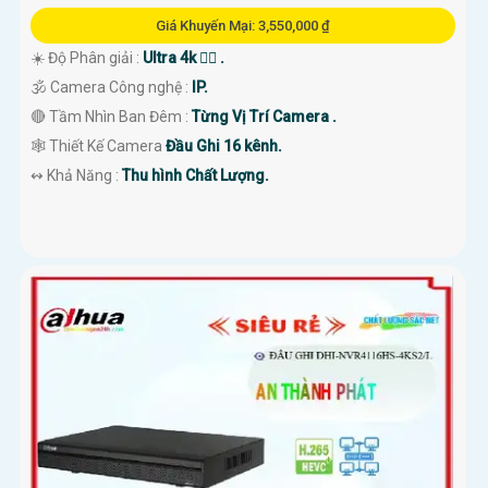
Giá Khuyến Mại: 3,550,000 ₫
☀️ Độ Phân giải :
Ultra 4k 👍🏾 .
🕉️ Camera Công nghệ :
IP.
🔴 Tầm Nhìn Ban Đêm :
Từng Vị Trí Camera .
🕸️ Thiết Kế Camera
Đầu Ghi 16 kênh.
️↭ Khả Năng :
Thu hình Chất Lượng.