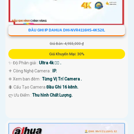
ĐẦU GHI IP DAHUA DHI-NVR4116HS-4KS2/L
Giá Bán: 4,955,000 ₫
Giá Khuyến Mại: 30%
✨ Độ Phân giải :
Ultra 4k 👍🏾 .
⚜️ Công Nghệ Camera :
IP.
❈ Xem ban đêm :
Từng Vị Trí Camera .
🐜 Cấu Tạo Camera
Đầu Ghi 16 kênh.
️ლ Ưu Điểm :
Thu hình Chất Lượng.