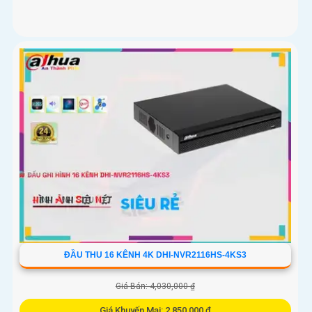
ĐẦU THU 16 KÊNH 4K DHI-NVR2116HS-4KS3
Giá Bán: 4,030,000 ₫
Giá Khuyến Mại: 2,850,000 ₫