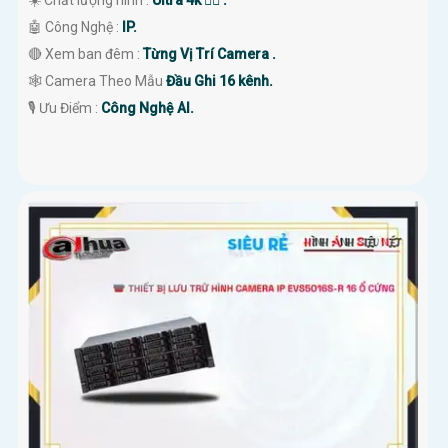
☀️ Chất lượng hình :
Ultra 4k 👍🏾 .
🤖️ Công Nghệ :
IP.
🔴 Xem ban đêm :
Từng Vị Trí Camera .
🕸️ Camera Theo Mẫu
Đầu Ghi 16 kênh.
️🎙 Ưu Điểm :
Công Nghệ AI.