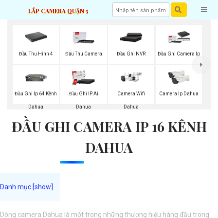
LẮP CAMERA QUẬN 5
Đầu Thu Hình 4
Đầu Thu Camera
Đầu Ghi NVR
Đầu Ghi Camera Ip
Kênh Dahua
32 Kênh Dahua
Dahua
4k Dahua
Camera Wifi
Đầu Ghi Ip 64 Kênh
Đầu Ghi IP Ai
Camera Ip Dahua
Dahua
Dahua
Dahua
ĐẦU GHI CAMERA IP 16 KÊNH
DAHUA
Dòng camera Dahua là một trong những thương hiệu hàng đầu trong