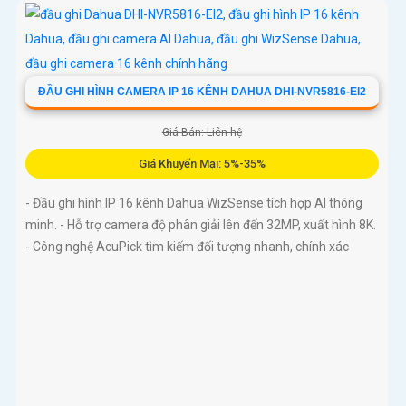
ghi mang đến chất lượng hình ảnh siêu nét và khả năng lưu trữ
vượt trội hiệu suất mạnh mẽ, tính năng linh hoạt và mức giá
cạnh tranh
ĐẦU GHI HÌNH CAMERA IP 16 KÊNH DAHUA DHI-NVR5816-EI2
Giá Bán: Liên hệ
Giá Khuyến Mại: 5%-35%
- Đầu ghi hình IP 16 kênh Dahua WizSense tích hợp AI thông
minh. - Hỗ trợ camera độ phân giải lên đến 32MP, xuất hình 8K.
- Công nghệ AcuPick tìm kiếm đối tượng nhanh, chính xác