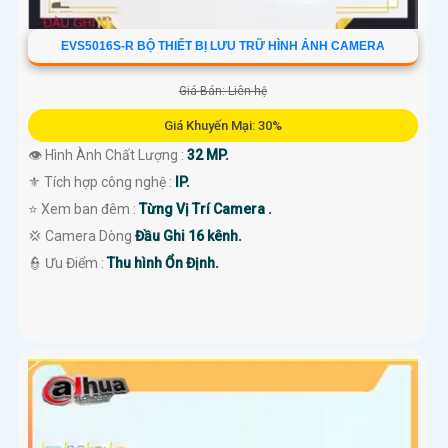
EVS5016S-R BỘ THIẾT BỊ LƯU TRỮ HÌNH ẢNH CAMERA
Giá Bán: Liên hệ
Giá Khuyến Mại: 30%
👁 Hình Ành Chất Lượng :
32 MP.
⚜️ Tích hợp công nghệ :
IP.
⭐ Xem ban đêm :
Từng Vị Trí Camera .
💢 Camera Dòng
Đầu Ghi 16 kênh.
️👮 Ưu Điểm :
Thu hình Ổn Định.