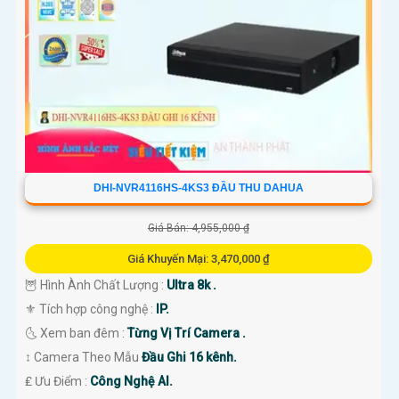
DHI-NVR4116HS-4KS3 ĐẦU THU DAHUA
Giá Bán: 4,955,000 ₫
Giá Khuyến Mại: 3,470,000 ₫
🦉 Hình Ành Chất Lượng :
Ultra 8k .
⚜️ Tích hợp công nghệ :
IP.
🌜 Xem ban đêm :
Từng Vị Trí Camera .
↕️ Camera Theo Mẫu
Đầu Ghi 16 kênh.
️₤ Ưu Điểm :
Công Nghệ AI.