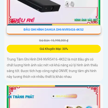
ĐẦU GHI HÌNH DAHUA DHI-NVR5416-4KS2
Giá Bán: 15,998,000 ₫
Giá Khuyến Mại: 30%
Trung Tâm Ghi Hình DHI-NVR5416-4KS2 là một Đầu ghi có
chất lượng hình ảnh sắc nét với khả năng xử lý hình ảnh thiếu
sáng tốt. Được tích hợp công nghệ ONVIF, trung tâm ghi hình
này tương thích với nhiều thiết bị khác nhau