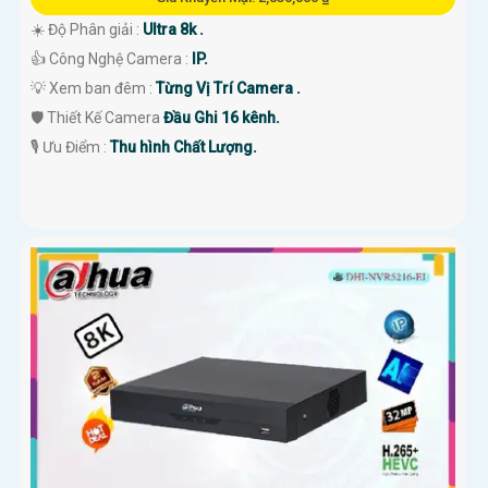
☀️ Độ Phân giải :
Ultra 8k .
👍 Công Nghệ Camera :
IP.
💡 Xem ban đêm :
Từng Vị Trí Camera .
🛡 Thiết Kế Camera
Đầu Ghi 16 kênh.
️🎙 Ưu Điểm :
Thu hình Chất Lượng.