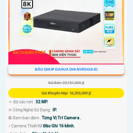
ĐẦU GHI IP DAHUA DHI-NVR5416-EI
Giá Bán: 23,151,000 ₫
Giá Khuyến Mại: 16,250,000 ₫
🔅 Độ sắc nét :
32 MP.
✳️ Công Nghệ Sử Dụng :
IP.
❂ Xem ban đêm :
Từng Vị Trí Camera .
↕️ Camera Thiết Kế
Đầu Ghi 16 kênh.