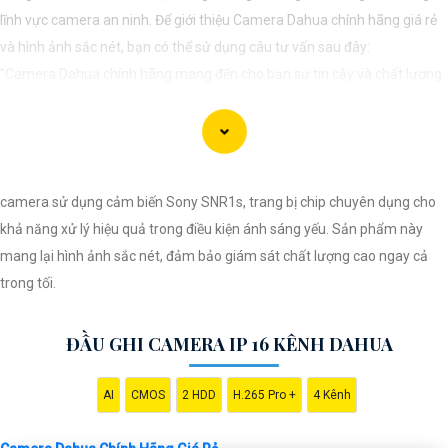
lĩnh vực camera an ninh. Để giới thiệu Camera Dahua chính hãng giá rẻ
và hình ảnh sắc nét, bạn có thể sử dụng câu tư vấn sau đây:
"Camera Dahua chính hãng mang đến cho bạn sự tin cậy và chất lượng
vượt trội. Với hình ảnh sắc nét và tính năng an ninh hiện đại, sản phẩm
này hứa hẹn đáp ứng mọi nhu cầu giám sát của bạn. Đừng ngần ngại
trải nghiệm sự ổn định và chất lượng vượt trội của Camera Dahua chính
hãng với mức giá vô cùng hấp dẫn."
camera sử dụng cảm biến Sony SNR1s, trang bị chip chuyên dụng cho
khả năng xử lý hiệu quả trong điều kiện ánh sáng yếu. Sản phẩm này
mang lại hình ảnh sắc nét, đảm bảo giám sát chất lượng cao ngay cả
trong tối.
ĐẦU GHI CAMERA IP 16 KÊNH DAHUA
AI
CMOS
2 HDD
H.265 Pro +
4 Kênh
'