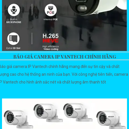
BÁO GIÁ CAMERA IP VANTECH CHÍNH HÃNG
Báo giá camera IP Vantech chính hãng mang đến sự tin cậy và chất
lượng cao cho hệ thống an ninh của bạn. Với công nghệ tiên tiến, camera
IP Vantech cho hình ảnh sắc nét và chất lượng âm thanh tốt