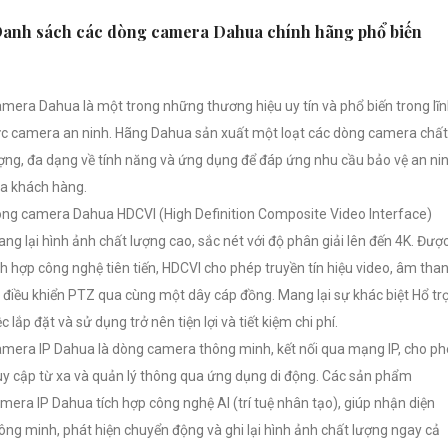
anh sách các dòng camera Dahua chính hãng phổ biến
mera Dahua là một trong những thương hiệu uy tín và phổ biến trong lĩ
c camera an ninh. Hãng Dahua sản xuất một loạt các dòng camera chất
ợng, đa dạng về tính năng và ứng dụng để đáp ứng nhu cầu bảo vệ an ni
a khách hàng.
ng camera Dahua HDCVI (High Definition Composite Video Interface)
ng lại hình ảnh chất lượng cao, sắc nét với độ phân giải lên đến 4K. Đượ
ch hợp công nghệ tiên tiến, HDCVI cho phép truyền tín hiệu video, âm tha
 điều khiển PTZ qua cùng một dây cáp đồng. Mang lại sự khác biệt Hổ tr
ệc lắp đặt và sử dụng trở nên tiện lợi và tiết kiệm chi phí.
mera IP Dahua là dòng camera thông minh, kết nối qua mạng IP, cho p
uy cập từ xa và quản lý thông qua ứng dụng di động. Các sản phẩm
mera IP Dahua tích hợp công nghệ AI (trí tuệ nhân tạo), giúp nhận diện
ông minh, phát hiện chuyển động và ghi lại hình ảnh chất lượng ngay cả