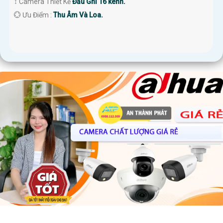
↕️ Camera Thiết Kế
Đầu Ghi 16 kênh.
️💮 Ưu Điểm :
Thu Âm Và Loa.