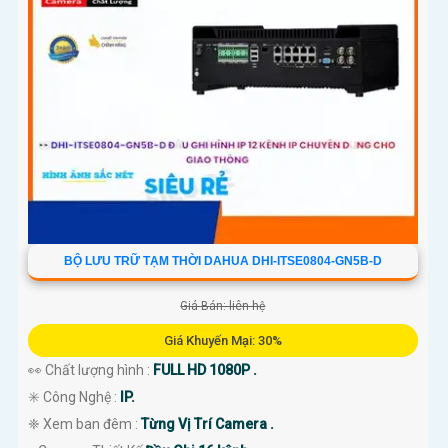
BỘ LƯU TRỮ TẠM THỜI DAHUA DHI-ITSE0804-GN5B-D
Giá Bán: liên hệ
Giá Khuyến Mại: 30%
👀 Chất lượng hình :
FULL HD 1080P .
✳️ Công Nghệ :
IP.
❈ Xem ban đêm :
Từng Vị Trí Camera .