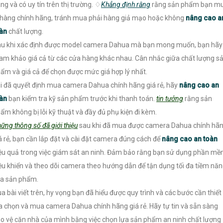
ng và có uy tín trên thị trường. ♢
Khẳng định rằng
rằng sản phẩm bạn m
 hàng chính hãng, tránh mua phải hàng giả mạo hoặc không
nâng cao a
oàn
chất lượng.
u khi xác định được model camera Dahua mà bạn mong muốn, bạn hãy
am khảo giá cả từ các cửa hàng khác nhau. Cân nhắc giữa chất lượng s
ẩm và giá cả để chọn được mức giá hợp lý nhất.
i đã quyết định mua camera Dahua chính hãng giá rẻ, hãy
nâng cao an
oàn
bạn kiểm tra kỹ sản phẩm trước khi thanh toán.
tin tưởng
rằng sản
ẩm không bị lỗi kỹ thuật và đầy đủ phụ kiện đi kèm.
ững thông số đã giới thiệu
sau khi đã mua được camera Dahua chính hã
á rẻ, bạn cần lắp đặt và cài đặt camera đúng cách để
nâng cao an toàn
ệu quả trong việc giám sát an ninh. Đảm bảo rằng bạn sử dụng phần m
ều khiển và theo dõi camera theo hướng dẫn để tận dụng tối đa tiềm nă
a sản phẩm.
a bài viết trên, hy vọng bạn đã hiểu được quy trình và các bước cần thiết
a chọn và mua camera Dahua chính hãng giá rẻ. Hãy tự tin và sẵn sàng
o vệ căn nhà của mình bằng việc chọn lựa sản phẩm an ninh chất lượng