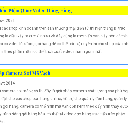
hần Mềm Quay Video Đóng Hàng
ew: 2051.
i các shop kinh doanh trên sàn thương mại điện tử thì hiện trạng bị tráo
ng là điều xảy ra cực kì nhiều và đây cũng là một vấn nạn, vậy nên các s
ải có video lúc đóng gói hàng để có thể bảo vệ quyền lợi cho shop của mì
m theo phần mềm có thể trích xuất video nhanh gọn nhất
ắp Camera Soi Mã Vạch
ew: 2014.
i camera soi mã vạch thì đây là giải pháp camera chất lượng cao phù hợ
p đặt cho các shop bán hàng online, hỗ trợ cho quản lý đơn hàng, quản lý
n gói hàng, camera có thể nhìn mã vận đơn kèm theo đấy nhìn thấy đượ
y trình đóng gói hàng hóa, có thể tải video đơn hàng trực tiếp trên phần
ềm