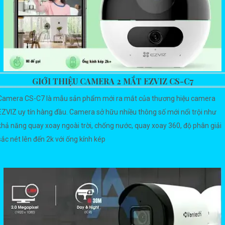
GIỚI THIỆU CAMERA 2 MẮT EZVIZ CS-C7
Camera CS-C7 là mẫu sản phẩm mới ra mắt của thương hiệu camera
EZVIZ uy tín hàng đầu. Camera sở hữu nhiều thông số mới nổi trội như
khả năng quay xoay ngoài trời, chống nước, quay xoay 360, độ phân giải
sắc nét lên đến 2k với ống kính kép