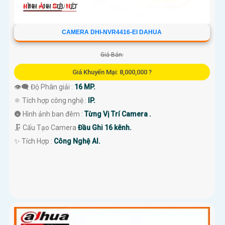
CAMERA DHI-NVR4416-EI DAHUA
Giá Bán:
Giá Khuyến Mại: 8,000,000 ?
👁️‍🗨 Độ Phân giải :
16 MP.
⚛️ Tích hợp công nghệ :
IP.
🌚 Hình ảnh ban đêm :
Từng Vị Trí Camera .
🗜️ Cấu Tạo Camera
Đầu Ghi 16 kênh.
️✨ Tích Hợp :
Công Nghệ AI.