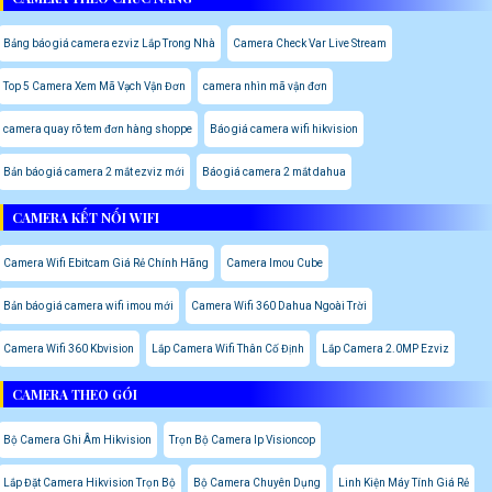
Bảng báo giá camera ezviz Lắp Trong Nhà
Camera Check Var Live Stream
Top 5 Camera Xem Mã Vạch Vận Đơn
camera nhìn mã vận đơn
camera quay rõ tem đơn hàng shoppe
Báo giá camera wifi hikvision
Bản báo giá camera 2 mắt ezviz mới
Báo giá camera 2 mắt dahua
CAMERA KẾT NỐI WIFI
Camera Wifi Ebitcam Giá Rẻ Chính Hãng
Camera Imou Cube
Bản báo giá camera wifi imou mới
Camera Wifi 360 Dahua Ngoài Trời
Camera Wifi 360 Kbvision
Lắp Camera Wifi Thân Cố Định
Lắp Camera 2.0MP Ezviz
CAMERA THEO GÓI
Bộ Camera Ghi Âm Hikvision
Trọn Bộ Camera Ip Visioncop
Lắp Đặt Camera Hikvision Trọn Bộ
Bộ Camera Chuyên Dụng
Linh Kiện Máy Tính Giá Rẻ