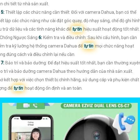
n chi tiết từ nhà sản xuất.

5:
Thiết lập các chức năng cần thiết: Đối với camera Dahua, bạn có thể
iết lập các chức năng như cài đặt góc quay, độ nhạy sáng, chế độ ghi hình
u trữ dữ liệu và các tính năng khác để
tự tin
hiệu suất hoạt động tốt nhất.
 Chống Ngược Sáng
6:
Kiểm tra và điều chỉnh: Sau khi cấu hình, bạn cần
ểm tra kỹ lưỡng hệ thống camera Dahua để
tự tin
mọi chức năng hoạt
ng đúng cách và điều chỉnh lại nếu cần.

7:
Bảo trì và bảo dưỡng: Để đạt hiệu suất tốt nhất, bạn cần thường xuyê
o trì và bảo dưỡng camera Dahua theo hướng dẫn của nhà sản xuất.
ớ kết hợp với việc chọn thiết bị chính hãng, sử dụng cáp và phụ kiện chất
ợng để
tự tin
hoạt động ổn định và an toàn.