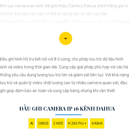
lĩnh vực camera an ninh. Để giới thiệu Camera Dahua chính hãng giá rẻ
và hình ảnh sắc nét, bạn có thể sử dụng câu tư vấn sau đây:
"Camera Dahua chính hãng mang đến cho bạn sự tin cậy và chất lượng
vượt trội. Với hình ảnh sắc nét và tính năng an ninh hiện đại, sản phẩm
này hứa hẹn đáp ứng mọi nhu cầu giám sát của bạn. Đừng ngần ngại
trải nghiệm sự ổn định và chất lượng vượt trội của Camera Dahua chính
hãng với mức giá vô cùng hấp dẫn."
Đầu ghi hình hỗ trợ kết nối với 8 ổ cứng, cho phép lưu trữ dữ liệu hình
ảnh và video trong thời gian dài. Cung cấp giải pháp phù hợp với các hệ
thống yêu cầu dung lượng lưu trữ lớn và giám sát liên tục. Với khả năng
lưu trữ và quản lý video chất lượng cao từ nhiều camera quan sát, đầu
ghi giúp đảm bảo an toàn và cung cấp bằng chứng khi cần thiết
ĐẦU GHI CAMERA IP 16 KÊNH DAHUA
'
AI
CMOS
2 HDD
H.265 Pro +
4 Kênh