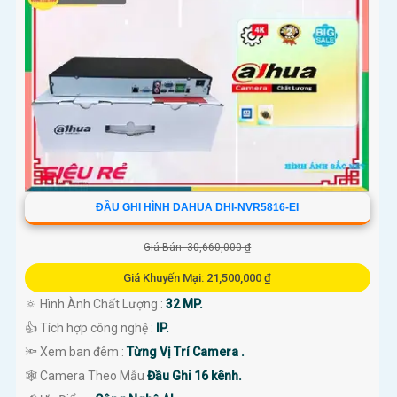
ĐẦU GHI HÌNH DAHUA DHI-NVR5816-EI
Giá Bán: 30,660,000 ₫
Giá Khuyến Mại: 21,500,000 ₫
🔅 Hình Ành Chất Lượng :
32 MP.
👍 Tích hợp công nghệ :
IP.
🔦 Xem ban đêm :
Từng Vị Trí Camera .
🕸️ Camera Theo Mẫu
Đầu Ghi 16 kênh.