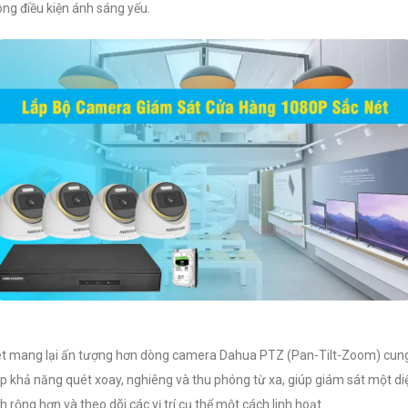
ong điều kiện ánh sáng yếu.
t mang lại ấn tượng hơn dòng camera Dahua PTZ (Pan-Tilt-Zoom) cun
p khả năng quét xoay, nghiêng và thu phóng từ xa, giúp giám sát một di
ch rộng hơn và theo dõi các vị trí cụ thể một cách linh hoạt.