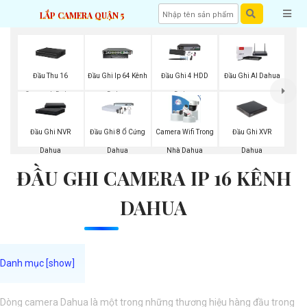
LẮP CAMERA QUẬN 5
Đầu Thu 16
Đầu Ghi Ip 64 Kênh
Đầu Ghi 4 HDD
Đầu Ghi AI Dahua
Camerah Dahua
Dahua
Dahua
Đầu Ghi XVR
Đầu Ghi NVR
Đầu Ghi 8 Ổ Cứng
Camera Wifi Trong
Dahua
Dahua
Dahua
Nhà Dahua
ĐẦU GHI CAMERA IP 16 KÊNH
DAHUA
Dòng camera Dahua là một trong những thương hiệu hàng đầu trong