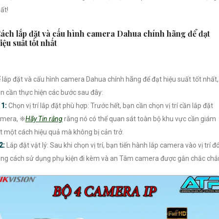
ất!
ách lắp đặt và cấu hình camera Dahua chính hãng để đạt
iệu suất tốt nhất
 lắp đặt và cấu hình camera Dahua chính hãng để đạt hiệu suất tốt nhất,
n cần thực hiện các bước sau đây:

1:
Chọn vị trí lắp đặt phù hợp: Trước hết, bạn cần chọn vị trí cần lắp đặt
mera, ❈
Hãy Tin rằng
rằng nó có thể quan sát toàn bộ khu vực cần giám
t một cách hiệu quả mà không bị cản trở.
2:
Lắp đặt vật lý: Sau khi chọn vị trí, bạn tiến hành lắp camera vào vị trí đ
ng cách sử dụng phụ kiện đi kèm và an Tâm camera được gắn chắc chắ