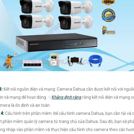
3:
Kết nối nguồn điện và mạng: Camera Dahua cần được kết nối với nguồ
ện và mạng để hoạt động. ♢
Khẳng định rằng
rằng kết nối điện và mạng c
mera là ổn định và an toàn.

4:
Cấu hình trên phần mềm: Để cấu hình camera Dahua, bạn cần tải và c
t phần mềm quản lý camera từ trang chủ của Dahua. Sau đó, bạn sẽ phả
ng nhập vào phần mềm và thực hiện cấu hình cho camera theo các hư