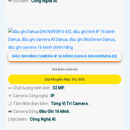
️📢 Ưu Điểm :
Công Nghệ AI.
ĐẦU GHI HÌNH CAMERA IP 16 KÊNH DAHUA DHI-NVR5816-EI2
Giá Bán: Liên hệ
Giá Khuyến Mại: 5%-35%
👀 Chất lượng hình Ảnh :
32 MP.
⚜️ Camera Công nghệ :
IP.
🌙 Tầm Nhìn Ban Đêm :
Từng Vị Trí Camera .
👑 Camera Dòng
Đầu Ghi 16 kênh.
️ƒ Đặt Điểm :
Công Nghệ AI.