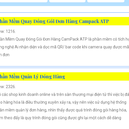
hần Mềm Quay Đóng Gói Đơn Hàng Campack ATP
ew: 1216.
ần Mềm Quay Đóng Gói Đơn Hàng CamPack ATP là phần mềm có tích h
ng nghệ Ai nhận diện và dọc mã QR/ bar code khi camera quay được mã
n đơn
hần Mềm Quản Lý Đóng Hàng
ew: 2326.
i các shop kinh doanh online và trên sàn thương mại điện tử thì việc bị đ
áo hàng hóa là điều thường xuyên xảy ra, vậy nên việc sử dụng hệ thống
ần mềm quản lý đơn hàng, nhìn thấy được quá trình đóng gói hàng hóa,
m theo đấy là quy trình đóng gói cũng được ghi lại một cách dễ dàng