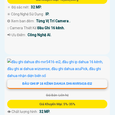
🔅 Độ sắc nét :
32 MP.
✳️ Công Nghệ Sử Dụng :
IP.
❂ Xem ban đêm :
Từng Vị Trí Camera .
↕️ Camera Thiết Kế
Đầu Ghi 16 kênh.
️📢 Ưu Điểm :
Công Nghệ AI.
ĐẦU GHI IP 16 KÊNH DAHUA DHI-NVR5416-EI2
Giá Bán: Liên hệ
Giá Khuyến Mại: 5%-35%
👁 Chất lượng hình :
32 MP.