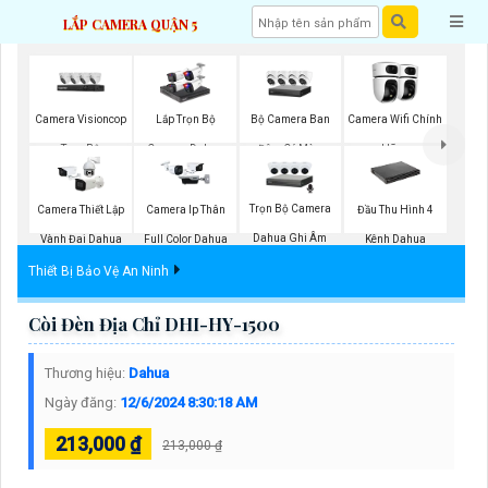
LẮP CAMERA QUẬN 5
Camera Visioncop
Bộ Camera Ban
Lắp Trọn Bộ
Camera Wifi Chính
Trọn Bộ
Đêm Có Màu
Camera Dahua
Hãng
Trọn Bộ Camera
Camera Thiết Lập
Camera Ip Thân
Đầu Thu Hình 4
Dahua Ghi Âm
Vành Đai Dahua
Full Color Dahua
Kênh Dahua
Thiết Bị Bảo Vệ An Ninh
Còi Đèn Địa Chỉ DHI-HY-1500
Thương hiệu:
Dahua
Ngày đăng:
12/6/2024 8:30:18 AM
213,000 ₫
213,000 ₫