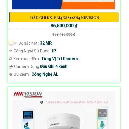
ĐẦU GHI KX-EAI4K88128N4 KBVISION
86,500,000 ₫
123,480,000 ₫
🔅 Độ sắc nét :
32 MP.
⚜️ Công Nghệ Sử Dụng :
IP.
❂ Xem ban đêm :
Từng Vị Trí Camera .
🌧️ Camera Dòng
Đầu Ghi 4 kênh.
️♚ Ưu Điểm :
Công Nghệ AI.