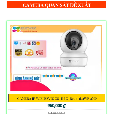
CAMERA QUAN SÁT ĐỀ XUẤT
CAMERA IP WIFI EZVIZ CS-H6C-R105-1L2WF 2MP
950,000 ₫
1,150,000 ₫