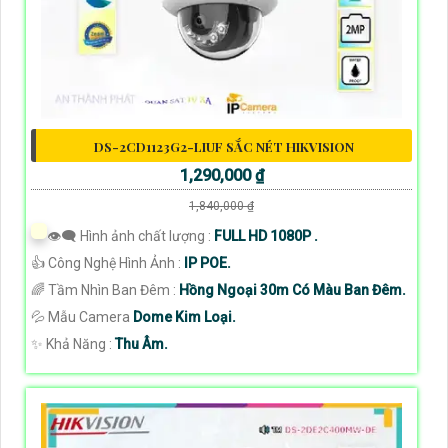
DS-2CD1123G2-LIUF SẮC NÉT HIKVISION
1,290,000 ₫
1,840,000 ₫
👁️‍🗨 Hình ảnh chất lượng :
FULL HD 1080P .
👍 Công Nghệ Hình Ảnh :
IP POE.
🌈 Tầm Nhìn Ban Đêm :
Hồng Ngoại 30m Có Màu Ban Đêm.
💦 Mẫu Camera
Dome Kim Loại.
️✨ Khả Năng :
Thu Âm.