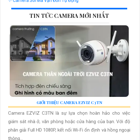
✨ Camera Soi Mã Vận Đơn Tự Động
TIN TỨC CAMERA MỚI NHẤT
GIỚI THIỆU CAMERA EZVIZ C3TN
Camera EZVIZ C3TN là sự lựa chọn hoàn hảo cho việc
giám sát nhà ở, văn phòng hoặc cửa hàng của bạn. Với độ
phân giải Full HD 1080P, kết nối Wi-Fi ổn định và hồng ngoại
thông...