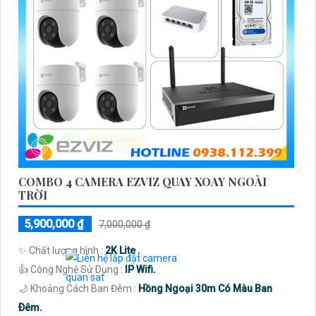
COMBO 4 CAMERA EZVIZ QUAY XOAY NGOÀI
TRỜI
5,900,000 ₫
7,000,000 ₫
✨ Chất lượng hình :
2K Lite .
👍 Công Nghệ Sử Dụng :
IP Wifi.
🌙 Khoảng Cách Ban Đêm :
Hồng Ngoại 30m Có Màu Ban
Ðêm.