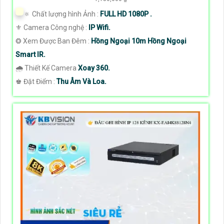
🔅 Chất lượng hình Ảnh :
FULL HD 1080P .
⚜️ Camera Công nghệ :
IP Wifi.
❂ Xem Được Ban Đêm :
Hồng Ngoại 10m Hồng Ngoại
Smart IR.
🌧️ Thiết Kế Camera
Xoay 360.
️♚ Đặt Điểm :
Thu Âm Và Loa.