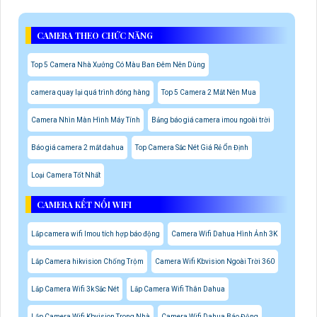
CAMERA THEO CHỨC NĂNG
Top 5 Camera Nhà Xưởng Có Màu Ban Đêm Nên Dùng
camera quay lại quá trình đóng hàng
Top 5 Camera 2 Mắt Nên Mua
Camera Nhìn Màn Hình Máy Tính
Bảng báo giá camera imou ngoài trời
Báo giá camera 2 mắt dahua
Top Camera Sắc Nét Giá Rẻ Ổn Định
Loại Camera Tốt Nhất
CAMERA KẾT NỐI WIFI
Lắp camera wifi Imou tích hợp báo động
Camera Wifi Dahua Hình Ảnh 3K
Lắp Camera hikvision Chống Trộm
Camera Wifi Kbvision Ngoài Trời 360
Lắp Camera Wifi 3k Sắc Nét
Lắp Camera Wifi Thân Dahua
Lắp Camera Wifi Kbvision Trong Nhà
Camera Wifi Dahua Báo Động