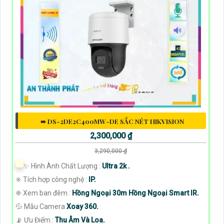
➠ DS-2DE2C400MW-DE SẮC NÉT HIKVISION
2,300,000 ₫
3,290,000 ₫
✨ Hình Ành Chất Lượng :
Ultra 2k .
✳️ Tích hợp công nghệ :
IP.
❈ Xem ban đêm :
Hồng Ngoại 30m Hồng Ngoại Smart IR.
💦 Mẫu Camera
Xoay 360.
️📡 Ưu Điểm :
Thu Âm Và Loa.