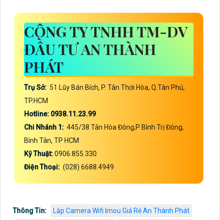
CÔNG TY TNHH TM-DV
ĐẦU TƯ AN THÀNH
PHÁT
Trụ Sở:
51 Lũy Bán Bích, P. Tân Thới Hòa, Q.Tân Phú,
TP.HCM
Hotline: 0938.11.23.99
Chi Nhánh 1:
445/38 Tân Hòa Đông,P Bình Trị Đông,
Bình Tân, TP HCM
Kỹ Thuật:
0906.855.330
Điện Thoại:
(028) 6688.4949
Thông Tin:
Lắp Camera Wifi Imou Giá Rẻ An Thành Phát