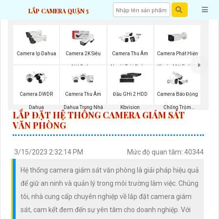
LẮP CAMERA QUẬN 5
Camera Phát Hiện
Camera Ip Dahua
Camera 2K Siêu
Camera Thu Âm
Khuôn Mặt Dahua
Nét Dahua
Ngoài Trời Dahua
Camera DWDR
Camera Thu Âm
Đầu GHi 2 HDD
Camera Báo Động
Dahua
Dahua Trong Nhà
Kbvision
Chống Trộm
LẮP ĐẶT HỆ THỐNG CAMERA GIÁM SÁT
Hikvision
VĂN PHÒNG
3/15/2023 2:32:14 PM
Mức độ quan tâm: 40344
Hệ thống camera giám sát văn phòng là giải pháp hiệu quả
để giữ an ninh và quản lý trong môi trường làm việc. Chúng
tôi, nhà cung cấp chuyên nghiệp về lắp đặt camera giám
sát, cam kết đem đến sự yên tâm cho doanh nghiệp. Với