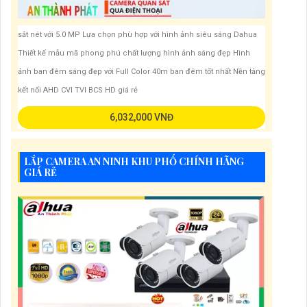
sắt nét với 5.0 MP Lựa chọn phù hợp với hình ảnh siêu sáng Dahua
Thiết kế mẫu mã phong phú chất lượng hình ảnh sáng đẹp Hình
ảnh ban đêm sáng đẹp với Full Color 40m ban đêm tốt nhất Nền tảng
kết nối AHD CVI TVI BCS HD giá rẻ
6,032,000 VNĐ
LẮP CAMERA AN NINH KHU PHỐ CHÍNH HÃNG
GIÁ RẺ