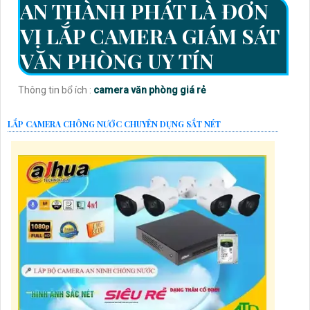
AN THÀNH PHÁT LÀ ĐƠN
VỊ LẮP CAMERA GIÁM SÁT
VĂN PHÒNG UY TÍN
Thông tin bổ ích :
camera văn phòng giá rẻ
LẮP CAMERA CHÔNG NƯỚC CHUYÊN DỤNG SẮT NÉT