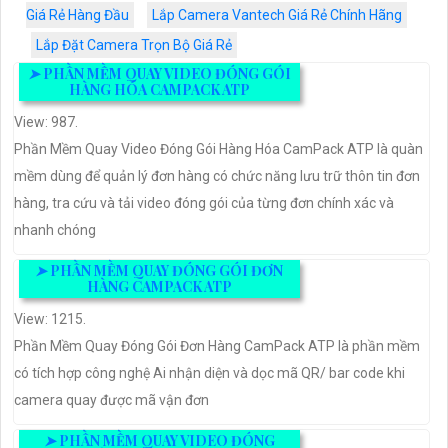
Giá Rẻ Hàng Đầu
Lắp Camera Vantech Giá Rẻ Chính Hãng
Lắp Đặt Camera Trọn Bộ Giá Rẻ
➤
PHẦN MỀM QUAY VIDEO ĐÓNG GÓI
HÀNG HÓA CAMPACK ATP
View: 987.
Phần Mềm Quay Video Đóng Gói Hàng Hóa CamPack ATP là quàn
mềm dùng để quản lý đơn hàng có chức năng lưu trữ thôn tin đơn
hàng, tra cứu và tải video đóng gói của từng đơn chính xác và
nhanh chóng
➤
PHẦN MỀM QUAY ĐÓNG GÓI ĐƠN
HÀNG CAMPACK ATP
View: 1215.
Phần Mềm Quay Đóng Gói Đơn Hàng CamPack ATP là phần mềm
có tích hợp công nghệ Ai nhận diện và dọc mã QR/ bar code khi
camera quay được mã vận đơn
➤
PHẦN MỀM QUAY VIDEO ĐÓNG