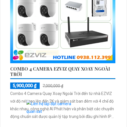
COMBO 4 CAMERA EZVIZ QUAY XOAY NGOÀI
TRỜI
5,900,000 ₫
7,000,000 ₫
Combo 4 Camera Quay Xoay Ngoài Trời đến từ nhà EZVIZ
với độ nét cao lên đến 2K và giám sát ban đêm với 4 chế độ
khác nhau, công nghệ AI Phát hiện và phân biệt các chuyển
động chuẩn sát được quản lý tập trung bởi đầu ghi hình IP
WiFi