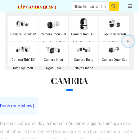
LẮP CAMERA QUẬN 5
Camera Imou Full
Camera Imou Full
Lắp Camera Wifi
Camera Có DWDR
Color Ngoài Trời
Color Trong Nhà
Ngoài Trời Imou
Imou
Camera Imou
Camera Quan Sát
Camera Thiết Kế
Camera Bằng
Ngoài Trời
Kim Loại Imou
Nhựa Plastic
CAMERA
Dạ chắc chắn, dưới đây là một số mẫu camera giá rẻ, thiết bị an ninh
chính hãng có hình ảnh chất lượng sắc nét mà bạn có thể tham khảo: