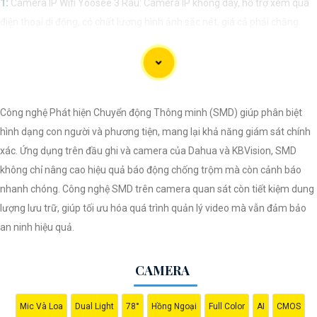
1:
Camera IP Wifi Yoosee 3 Râu: Camera IP không dây, hỗ trợ xem qua
điện thoại di động, có chất lượng hình ảnh sắc nét, giá cả phải chăng.
🎬
2:
Camera Vantech VP-C2112CP: Camera dạng dome, chất lượng
Full HD, hỗ trợ xoay 360 độ, phù hợp cho việc lắp đặt trong nhà hoặc
ngoài trời.
🌈
3:
Camera Hikvision DS-2CE56C0T-IRP: Camera thân hồng ngoại,
Công nghệ Phát hiện Chuyển động Thông minh (SMD) giúp phân biệt
chất lượng 1MP, có khả năng quan sát ban đêm tốt, sắc nét.
hình dạng con người và phương tiện, mang lại khả năng giám sát chính
🔖
4:
Camera Dahua HAC-HDBW1200RP-Z: Camera dome chất lượng
xác. Ứng dụng trên đầu ghi và camera của Dahua và KBVision, SMD
2MP, hỗ trợ các tính năng như chống ngược sáng, chống nước.
không chỉ nâng cao hiệu quả báo động chống trộm mà còn cảnh báo
Nhớ kiểm tra kỹ thông số kỹ thuật cũng như nguồn gốc xuất xứ của sản
nhanh chóng. Công nghệ SMD trên camera quan sát còn tiết kiệm dung
phẩm trước khi mua nhé để
Hoàn toàn tin cậy
là sản phẩm chính hãng
lượng lưu trữ, giúp tối ưu hóa quá trình quản lý video mà vẫn đảm bảo
và đáng tin cậy.
an ninh hiệu quả.
CAMERA
Mic Và Loa
Dual Light
78°
Hồng Ngoại
Full Color
AI
CMOS