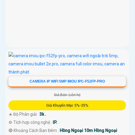
CAMERA IP WIFI 5MP IMOU IPC-F52FP-PRO
Giá Bán: Liên hệ
Giá Khuyến Mại: 5%-35%
☀️ Độ Phân giải :
3k .
⚙ Tích hợp công nghệ :
IP.
🔴 Khoảng Cách Ban Đêm :
Hồng Ngoại 10m Hồng Ngoại