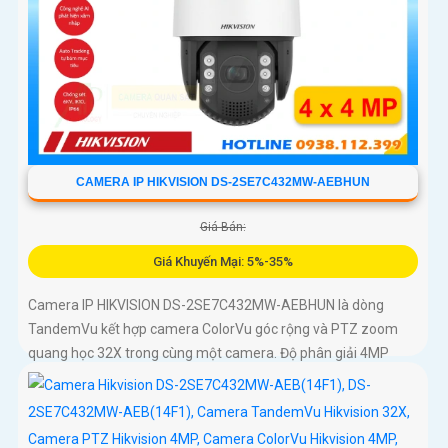
CAMERA IP HIKVISION DS-2SE7C432MW-AEBHUN
Giá Bán:
Giá Khuyến Mại: 5%-35%
Camera IP HIKVISION DS-2SE7C432MW-AEBHUN là dòng
TandemVu kết hợp camera ColorVu góc rộng và PTZ zoom
quang học 32X trong cùng một camera. Độ phân giải 4MP
hồng ngoại 200m chuẩn nén H