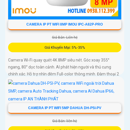
CAMERA IP PT WIFI 8MP IMOU IPC-A82P-PRO
Giá Bán: Liên hệ
Giá Khuyến Mại: 5%-35%
Camera Wi-Fi quay quét 4K 8MP siêu nét. Góc xoay 355°
ngang, 80° dọc toàn cảnh. AI phát hiện người và thú cưng
chính xác. Hỗ trợ nhìn đêm Full-color thông minh. Đàm thoại 2
chiều tiện lợi từ xa
CAMERA IP PT WIFI 5MP DAHUA DH-P5I-PV
Giá Bán: liên hệ