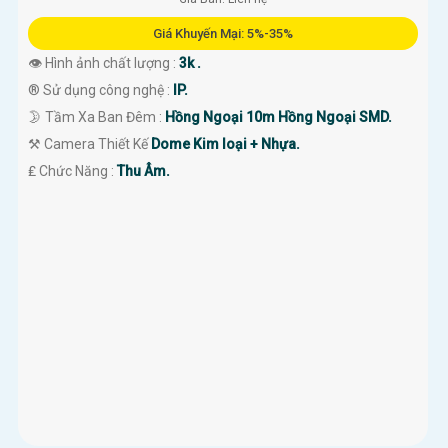
Giá Khuyến Mại: 5%-35%
👁 Hình ảnh chất lượng :
3k .
®️ Sử dụng công nghệ :
IP.
🌛 Tầm Xa Ban Đêm :
Hồng Ngoại 10m Hồng Ngoại SMD.
⚒ Camera Thiết Kế
Dome Kim loại + Nhựa.
️₤ Chức Năng :
Thu Âm.