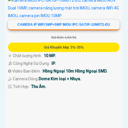
CAMERA IP WIFI 5MP+5MP IMOU IPC-SA70F-10M0T2-EU
Giá Bán: Liên hệ
Giá Khuyến Mại: 5%-35%
🔆 Chất lượng hình :
10 MP.
🕉️ Công Nghệ Sử Dụng :
IP.
✪ Video Ban Đêm :
Hồng Ngoại 10m Hồng Ngoại SMD.
🤹 Camera Dòng
Dome Kim loại + Nhựa.
️🆑 Tích Hợp :
Thu Âm.