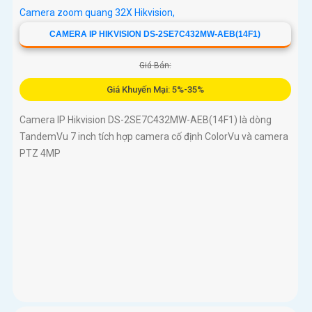
CAMERA IP HIKVISION DS-2SE7C432MW-AEB(14F1)
Giá Bán:
Giá Khuyến Mại: 5%-35%
Camera IP Hikvision DS-2SE7C432MW-AEB(14F1) là dòng
TandemVu 7 inch tích hợp camera cố định ColorVu và camera
PTZ 4MP