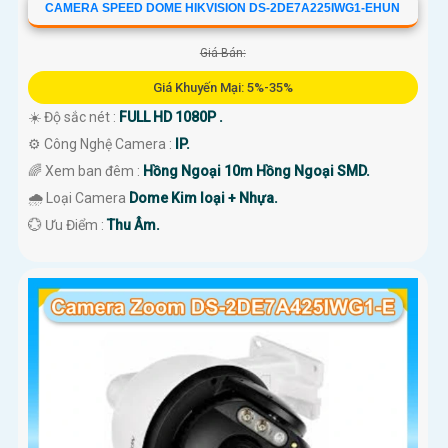
CAMERA SPEED DOME HIKVISION DS-2DE7A225IWG1-EHUN
Giá Bán:
Giá Khuyến Mại: 5%-35%
☀️ Độ sắc nét :
FULL HD 1080P .
⚙ Công Nghệ Camera :
IP.
🌈 Xem ban đêm :
Hồng Ngoại 10m Hồng Ngoại SMD.
🌧️ Loại Camera
Dome Kim loại + Nhựa.
️💮 Ưu Điểm :
Thu Âm.