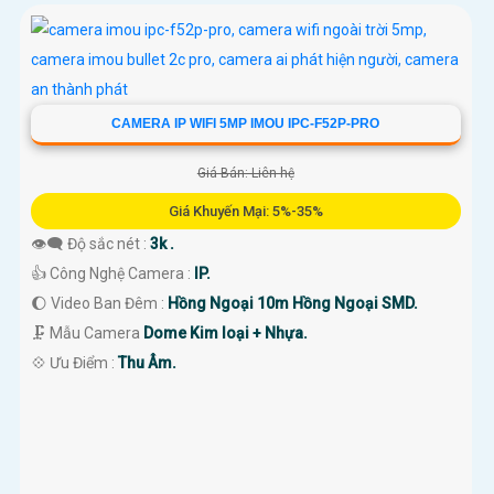
CAMERA IP WIFI 5MP IMOU IPC-F52P-PRO
Giá Bán: Liên hệ
Giá Khuyến Mại: 5%-35%
👁️‍🗨 Độ sắc nét :
3k .
👍 Công Nghệ Camera :
IP.
🌔 Video Ban Đêm :
Hồng Ngoại 10m Hồng Ngoại SMD.
🗜️ Mẫu Camera
Dome Kim loại + Nhựa.
️💠 Ưu Điểm :
Thu Âm.