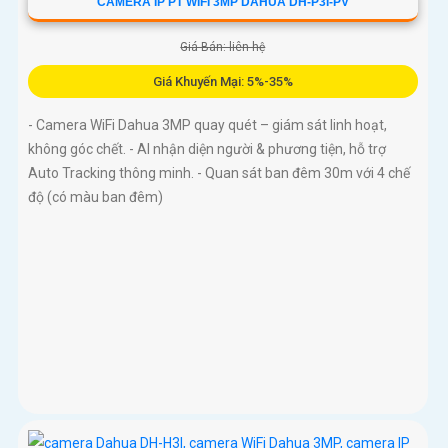
CAMERA IP PT WIFI 3MP DAHUA DH-P3I-PV
Giá Bán: liên hệ
Giá Khuyến Mại: 5%-35%
- Camera WiFi Dahua 3MP quay quét – giám sát linh hoạt,
không góc chết. - AI nhận diện người & phương tiện, hỗ trợ
Auto Tracking thông minh. - Quan sát ban đêm 30m với 4 chế
độ (có màu ban đêm)