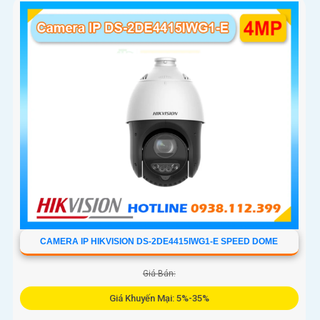
CAMERA IP HIKVISION DS-2DE4415IWG1-E SPEED DOME
Giá Bán:
Giá Khuyến Mại: 5%-35%