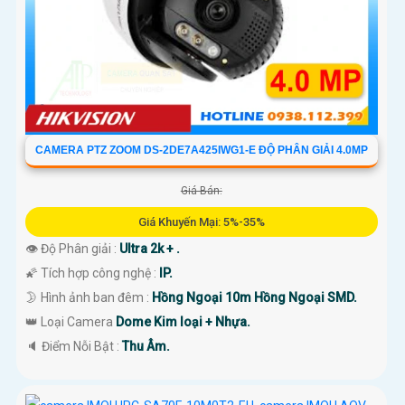
CAMERA PTZ ZOOM DS-2DE7A425IWG1-E ĐỘ PHÂN GIẢI 4.0MP
Giá Bán:
Giá Khuyến Mại: 5%-35%
👁 Độ Phân giải :
Ultra 2k + .
🌠 Tích hợp công nghệ :
IP.
🌛 Hình ảnh ban đêm :
Hồng Ngoại 10m Hồng Ngoại SMD.
👑 Loại Camera
Dome Kim loại + Nhựa.
️🔈 Điểm Nỗi Bật :
Thu Âm.