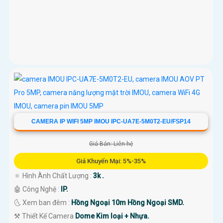
CAMERA IP WIFI 5MP IMOU IPC-UA7E-5M0T2-EU/FSP14
Giá Bán: Liên hệ
Giá Khuyến Mại: 5%-35%
🔅 Hình Ành Chất Lượng :
3k .
🤖️ Công Nghệ :
IP.
🌜 Xem ban đêm :
Hồng Ngoại 10m Hồng Ngoại SMD.
⚒ Thiết Kế Camera
Dome Kim loại + Nhựa.