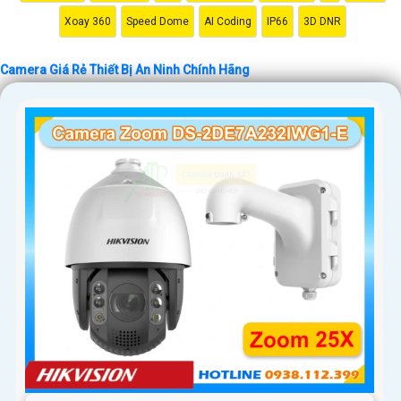
Xoay 360
Speed Dome
AI Coding
IP66
3D DNR
Camera Giá Rẻ Thiết Bị An Ninh Chính Hãng
'