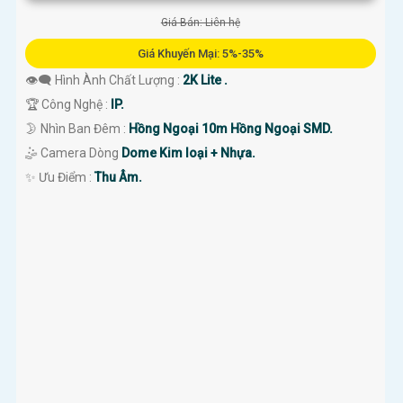
Giá Bán: Liên hệ
Giá Khuyến Mại: 5%-35%
👁️‍🗨 Hình Ành Chất Lượng :
2K Lite .
🏆 Công Nghệ :
IP.
🌛 Nhìn Ban Đêm :
Hồng Ngoại 10m Hồng Ngoại SMD.
🤹 Camera Dòng
Dome Kim loại + Nhựa.
️✨ Ưu Điểm :
Thu Âm.