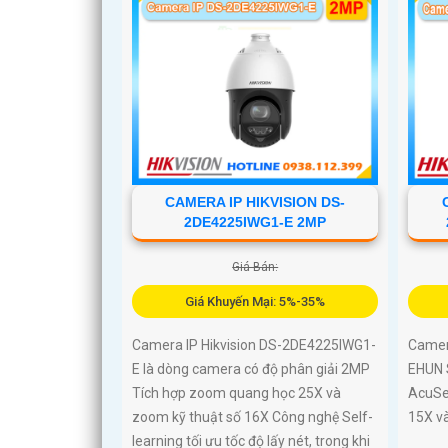
CAMERA IP HIKVISION DS-
2DE4225IWG1-E 2MP
Giá Bán:
Giá Khuyến Mại: 5%-35%
Camera IP Hikvision DS-2DE4225IWG1-
Camer
E là dòng camera có độ phân giải 2MP
EHUN 
Tích hợp zoom quang học 25X và
AcuSe
zoom kỹ thuật số 16X Công nghệ Self-
15X v
learning tối ưu tốc độ lấy nét, trong khi