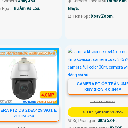
u Camera
Xoay 360.
🐜 Camera Theo Mẫu
Dome Kim l
h Hợp :
Thu Âm Và Loa.
Nhựa.
️🔮 Tích Hợp :
Xoay Zoom.
CAMERA PT ỐP TRẦN 4M
KBVISION KX-S44P
Giá Bán: Liên hệ
ERA PTZ DS-2DE5425IWG1-E
Giá Khuyến Mại: 5%-35%
ZOOM 25X
💯 Độ Phân giải :
Ultra 2k + .