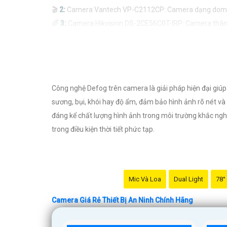
🎬
2:
Camera Vantech VP-C2112CP: Camera dạng dome, chất
🌈
3:
Camera Hikvision DS-2CE56C0T-IRP: Camera thân h
🔖
4:
Camera Dahua HAC-HDBW1200RP-Z: Camera dome ch
Nhớ kiểm tra kỹ thông số kỹ thuật cũng như nguồn gốc
Công nghệ Defog trên camera là giải pháp hiện đại giúp
sương, bụi, khói hay độ ẩm, đảm bảo hình ảnh rõ nét và 
đáng kể chất lượng hình ảnh trong môi trường khắc nghi
trong điều kiện thời tiết phức tạp.
Mic Và Loa
Dual Light
78°
Camera Giá Rẻ Thiết Bị An Ninh Chính Hãng