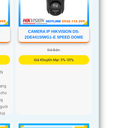
-
CAMERA IP HIKVISION DS-
2DE4415IWG1-E SPEED DOME
Giá Bán:
Giá Khuyến Mại: 5%-35%
UN
ang
 cho
ng
người
hời