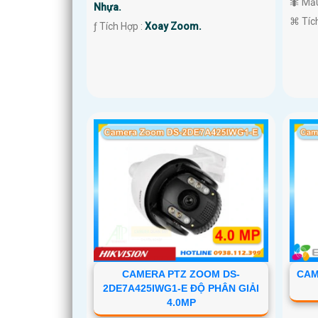
🐜 Mẫ
Nhựa.
️⌘ Tíc
️ƒ Tích Hợp :
Xoay Zoom.
'
CAMERA PTZ ZOOM DS-
CAM
2DE7A425IWG1-E ĐỘ PHÂN GIẢI
4.0MP