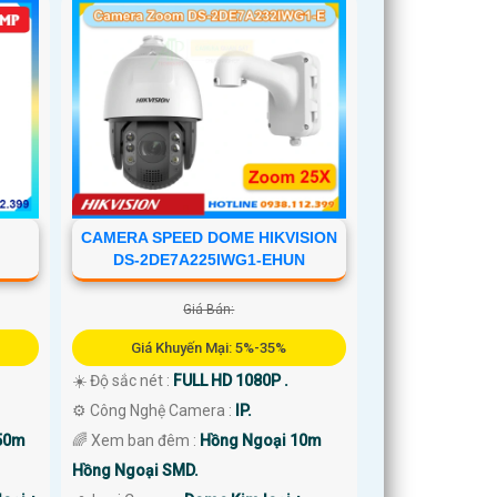
CAMERA SPEED DOME HIKVISION
DS-2DE7A225IWG1-EHUN
Giá Bán:
Giá Khuyến Mại: 5%-35%
☀️ Độ sắc nét :
FULL HD 1080P .
⚙ Công Nghệ Camera :
IP.
50m
🌈 Xem ban đêm :
Hồng Ngoại 10m
Hồng Ngoại SMD.