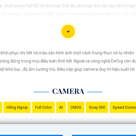
 lượng Full HD, hỗ trợ xoay 360 độ, phù hợp cho việc lắp đặt trong n
ồng ngoại, chất lượng 1MP, có khả năng quan sát ban đêm tốt, sắc nét
ất lượng 2MP, hỗ trợ các tính năng như chống ngược sáng, chống 
 xuất xứ của sản phẩm trước khi mua nhé để
Hoàn toàn tin cậy
là sản phẩm
 khôi phục chi tiết và màu sắc hình ảnh một cách trung thực và tự nhiê
sống động trong mọi điều kiện thời tiết. Ngoài ra công nghệ Defog còn đ
ệt khói bụi , độ ẩm sương mù. Điều này giúp camera duy trì hiệu suất tố
CAMERA
Hồng Ngoại
Full Color
AI
CMOS
Xoay 360
Speed Dome