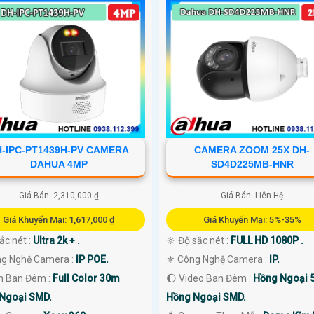
-IPC-PT1439H-PV CAMERA
CAMERA ZOOM 25X DH-
DAHUA 4MP
SD4D225MB-HNR
Giá Bán: 2,310,000 ₫
Giá Bán: Liên Hệ
Giá Khuyến Mại: 1,617,000 ₫
Giá Khuyến Mại: 5%-35%
sắc nét :
Ultra 2k + .
🔆 Độ sắc nét :
FULL HD 1080P .
ng Nghệ Camera :
IP POE.
⚜️ Công Nghệ Camera :
IP.
ìn Ban Đêm :
Full Color 30m
🌔 Video Ban Đêm :
Hồng Ngoại 
Ngoại SMD.
Hồng Ngoại SMD.