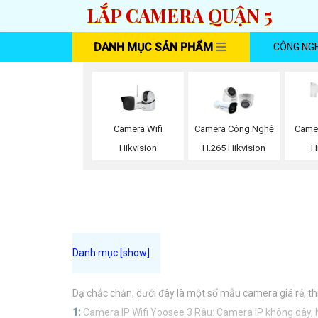
LẮP CAMERA QUẬN 5
DANH MỤC SẢN PHẨM
CÔNG NG
Camera Wifi
Camera Công Nghệ
Came
Hikvision
H.265 Hikvision
H
Dạ chắc chắn, dưới đây là một số mẫu camera giá rẻ, th
1:
Camera IP Wifi Yoosee 3 Râu: Camera IP không dây, hỗ