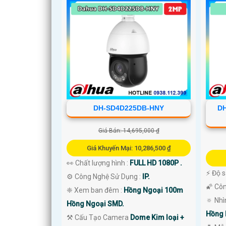
DH-SD4D225DB-HNY
DH
Giá Bán: 14,695,000 ₫
Giá Khuyến Mại: 10,286,500 ₫
👀 Chất lượng hình :
FULL HD 1080P .
️⚡ Độ 
⚙ Công Nghệ Sử Dụng :
IP.
🌠 Cô
❈ Xem ban đêm :
Hồng Ngoại 100m
🔅 Nh
Hồng Ngoại SMD.
Hồng 
⚒ Cấu Tạo Camera
Dome Kim loại +