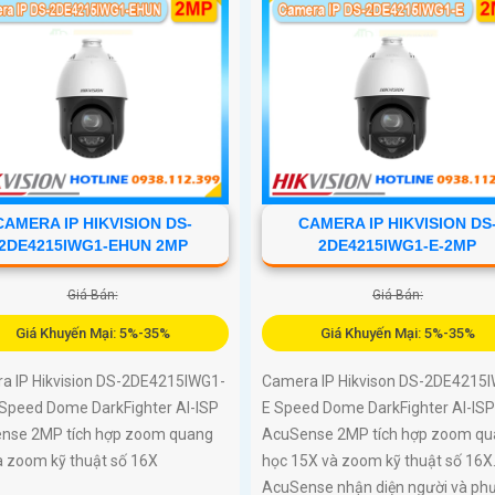
CAMERA IP HIKVISION DS-
CAMERA IP HIKVISION DS
2DE4215IWG1-EHUN 2MP
2DE4215IWG1-E-2MP
Giá Bán:
Giá Bán:
Giá Khuyến Mại: 5%-35%
Giá Khuyến Mại: 5%-35%
a IP Hikvision DS-2DE4215IWG1-
Camera IP Hikvison DS-2DE4215
Speed Dome DarkFighter AI-ISP
E Speed Dome DarkFighter AI-ISP
nse 2MP tích hợp zoom quang
AcuSense 2MP tích hợp zoom qu
à zoom kỹ thuật số 16X
học 15X và zoom kỹ thuật số 16X.
AcuSense nhận diện người và ph