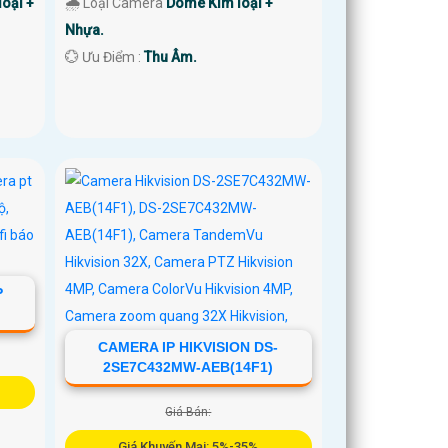
oại +
🌧️ Loại Camera
Dome Kim loại +
Nhựa.
️💮 Ưu Điểm :
Thu Âm.
P
CAMERA IP HIKVISION DS-
2SE7C432MW-AEB(14F1)
Giá Bán:
Giá Khuyến Mại: 5%-35%