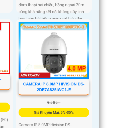
đàm thoại hai chiều, hồng ngoại 20m
cùng khả năng kết nối không dây linh
hoạt cho hệ thống giám sát hiện đại
-
CAMERA IP 8.0MP HIVISION DS-
2DE7A825IWG1-E
Giá Bán:
Giá Khuyến Mại: 5%-35%
(F0)
Camera IP 8.0MP Hivision DS-
oàn