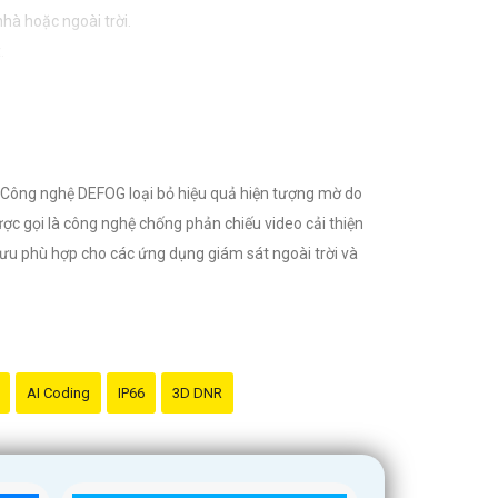
hà hoặc ngoài trời.
.
nước.
 chính hãng và đáng tin cậy.
n. Công nghệ DEFOG loại bỏ hiệu quả hiện tượng mờ do
ược gọi là công nghệ chống phản chiếu video cải thiện
i ưu phù hợp cho các ứng dụng giám sát ngoài trời và
AI Coding
IP66
3D DNR