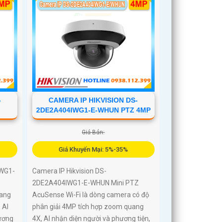
-
CAMERA IP HIKVISION DS-
2DE2A404IWG1-E-WHUN PTZ 4MP
Giá Bán:
Giá Khuyến Mại: 5%-35%
IWG1-
Camera IP Hikvision DS-
2DE2A404IWG1-E-WHUN Mini PTZ
ang
AcuSense Wi-Fi là dòng camera có độ
 AI
phân giải 4MP tích hợp zoom quang
ương
4X, AI nhận diện người và phương tiện,