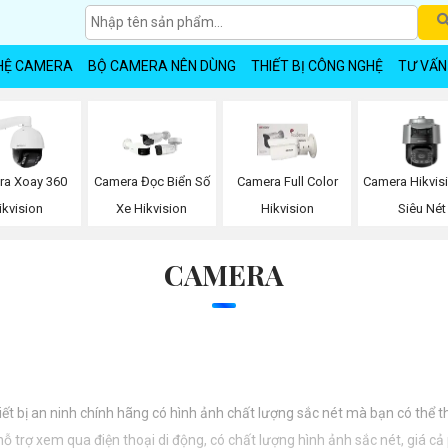
HỆ CAMERA
BỘ CAMERA NÊN DÙNG
THIẾT BỊ CÔNG NGHỆ
TƯ VẤN
ra Xoay 360
Camera Đọc Biển Số
Camera Full Color
Camera Hikvis
ikvision
Xe Hikvision
Hikvision
Siêu Nét
CAMERA
iết bị an ninh chính hãng có hình ảnh chất lượng sắc nét mà bạn có thể 
 trợ xem qua điện thoại di động, có chất lượng hình ảnh sắc nét, giá cả