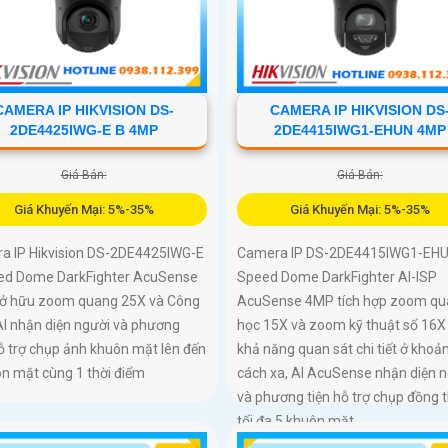
CAMERA IP HIKVISION DS-
CAMERA IP HIKVISION DS
2DE4425IWG-E B 4MP
2DE4415IWG1-EHUN 4MP
Giá Bán:
Giá Bán:
Giá Khuyến Mại: 5%-35%
Giá Khuyến Mại: 5%-35%
a IP Hikvision DS-2DE4425IWG-E
Camera IP DS-2DE4415IWG1-EH
ed Dome DarkFighter AcuSense
Speed Dome DarkFighter AI-ISP
ở hữu zoom quang 25X và Công
AcuSense 4MP tích hợp zoom qu
AI nhận diện người và phương
học 15X và zoom kỹ thuật số 16X
hỗ trợ chụp ảnh khuôn mặt lên đến
khả năng quan sát chi tiết ở khoả
ôn mặt cùng 1 thời điểm
cách xa, AI AcuSense nhận diện 
và phương tiện hỗ trợ chụp đồng t
tối đa 5 khuôn mặt