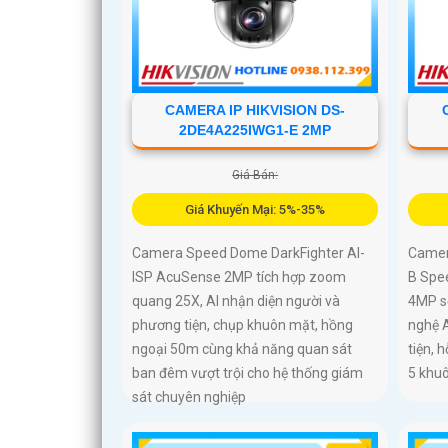
CAMERA IP HIKVISION DS-
2DE4A225IWG1-E 2MP
Giá Bán:
Giá Khuyến Mại: 5%-35%
Camera Speed Dome DarkFighter AI-
Camer
ISP AcuSense 2MP tích hợp zoom
B Spe
quang 25X, AI nhận diện người và
4MP s
phương tiện, chụp khuôn mặt, hồng
nghệ 
ngoại 50m cùng khả năng quan sát
tiện, 
ban đêm vượt trội cho hệ thống giám
5 khu
sát chuyên nghiệp