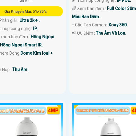
🌠 Tích hợp công nghệ :
IP POE.
Giá Bán:
🌈 Xem ban đêm :
Full Color 30
Giá Khuyến Mại: 5%-35%
Màu Ban Ðêm.
Phân giải :
Ultra 2k + .
↕️ Cấu Tạo Camera
Xoay 360.
h hợp công nghệ :
IP.
️📢 Ưu Điểm :
Thu Âm Và Loa.
nh ảnh ban đêm :
Hồng Ngoại
Hồng Ngoại Smart IR.
mera Dòng
Dome Kim loại +
ch Hợp :
Thu Âm.