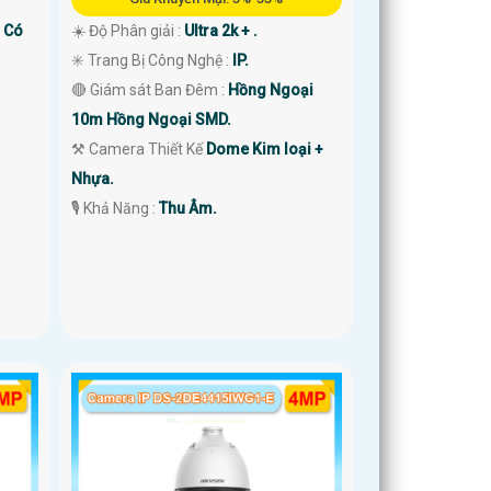
m Có
☀️ Độ Phân giải :
Ultra 2k + .
✳️ Trang Bị Công Nghệ :
IP.
🔴 Giám sát Ban Đêm :
Hồng Ngoại
10m Hồng Ngoại SMD.
⚒ Camera Thiết Kế
Dome Kim loại +
Nhựa.
️🎙 Khả Năng :
Thu Âm.