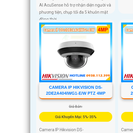
AI AcuSense hỗ trợ nhận diện người và
phương tiện, chụp tối đa 5 khuôn mặt
đồng thời
CAMERA IP HIKVISION DS-
2DE2A404IWG1-E/W PTZ 4MP
Giá Bán:
Giá Khuyến Mại: 5%-35%
Camera IP Hikvision DS-
Camera