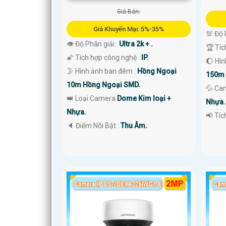
Giá Bán:
Giá Khuyến Mại: 5%-35%
💯 Độ 
👁 Độ Phân giải :
Ultra 2k + .
🏆 Tíc
🌠 Tích hợp công nghệ :
IP.
🌔 Hì
🌛 Hình ảnh ban đêm :
Hồng Ngoại
150m 
10m Hồng Ngoại SMD.
💦 Ca
👑 Loại Camera
Dome Kim loại +
Nhựa.
Nhựa.
️📢 Tí
️🔈 Điểm Nỗi Bật :
Thu Âm.