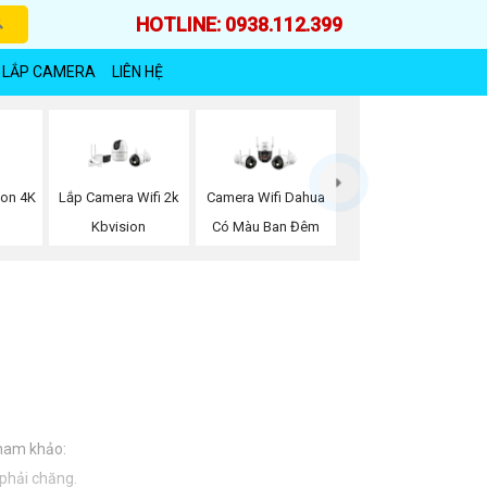
HOTLINE: 0938.112.399
 LẮP CAMERA
LIÊN HỆ
ion 4K
Lắp Camera Wifi 2k
Camera Wifi Dahua
Kbvision
Có Màu Ban Đêm
tham khảo:
 phải chăng.