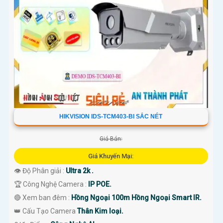
HIKVISION IDS-TCM403-BI SẮC NÉT
Giá Bán:
Giá Khuyến Mại:
👁 Độ Phân giải :
Ultra 2k .
🏆 Công Nghệ Camera :
IP POE.
🔴 Xem ban đêm :
Hồng Ngoại 100m Hồng Ngoại Smart IR.
👑 Cấu Tạo Camera
Thân Kim loại.