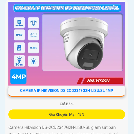
CAMERA IP HIKVISION DS-2CD2347G2H-LISU/SL 4MP
Giá Bán:
Giá Khuyến Mại: 45%
Camera Hikvision DS-2CD2347G2H-LISU/SL giám sát ban