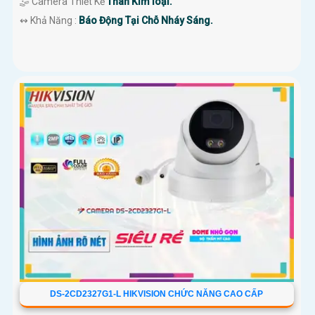
🤹 Camera Thiết Kế
Thân Kim loại.
️↭ Khả Năng :
Báo Động Tại Chỗ Nháy Sáng.
DS-2CD2327G1-L HIKVISION CHỨC NĂNG CAO CẤP