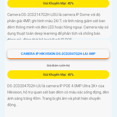
Giá Khuyến Mại: 45%
Camera DS-2CD2147G2H-LISU là camera IP Dome với độ
phân giải 4MP, ghi hình màu 24/7, và tính năng giám sát ban
đêm thông minh với đèn LED hoặc hồng ngoại. Camera này sử
dụng thuật toán deep learning để phân tích và chống báo
động giả, đồng thời hỗ trợ kết nối IP POE
CAMERA IP HIKVISION DS-2CD2047G2H-LIU 4MP
Giá Bán: Liên hệ
Giá Khuyến Mại: 45%
DS-2CD2047G2H-LIU là camera IP POE 4.0MP Ultra 2K+ của
Hikvision, hỗ trợ quan sát ban đêm có màu sắc sống động, đèn
ánh sáng trắng 40m. Trang bị ghi âm và phát hiện chuyển
động...