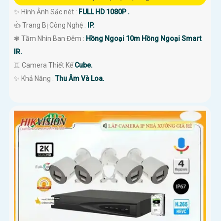
✨ Hình Ảnh Sắc nét :
FULL HD 1080P .
👍 Trang Bị Công Nghệ :
IP.
❃ Tầm Nhìn Ban Đêm :
Hồng Ngoại 10m Hồng Ngoại Smart
IR.
♊ Camera Thiết Kế
Cube.
️✨ Khả Năng :
Thu Âm Và Loa.