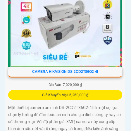
CAMERA HIKVISION DS-2CD2T86G2-4I
Giá Bán: 7,020,000 ₫
Giá Khuyến Mại: 5,250,000 ₫
Một thiết bị camera an ninh DS-2CD2T86G2-4I là một sự lựa
chọn lý tưởng để đảm bảo an ninh cho gia đình, công ty hay cơ
sở thương mại. Với độ phân giải 8MP, camera này cung cấp
hình ảnh sắc nét và rõ ràng ngay cả trong điều kiện ánh sáng