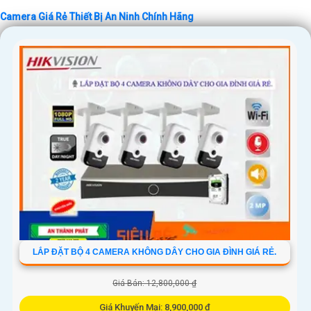
Camera Giá Rẻ Thiết Bị An Ninh Chính Hãng
'
LẮP ĐẶT BỘ 4 CAMERA KHÔNG DÂY CHO GIA ĐÌNH GIÁ RẺ.
Giá Bán: 12,800,000 ₫
Giá Khuyến Mại: 8,900,000 ₫