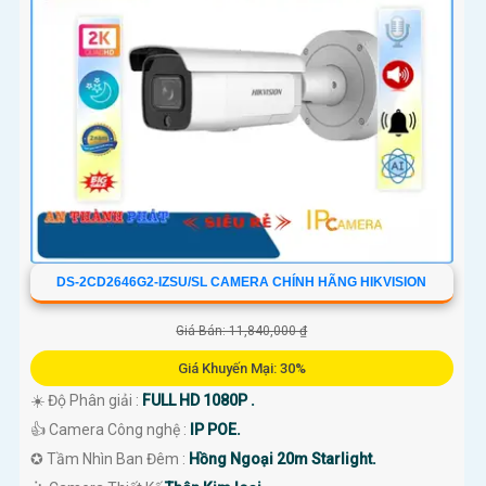
DS-2CD2646G2-IZSU/SL CAMERA CHÍNH HÃNG HIKVISION
Giá Bán: 11,840,000 ₫
Giá Khuyến Mại: 30%
☀️ Độ Phân giải :
FULL HD 1080P .
👍 Camera Công nghệ :
IP POE.
✪ Tầm Nhìn Ban Đêm :
Hồng Ngoại 20m Starlight.