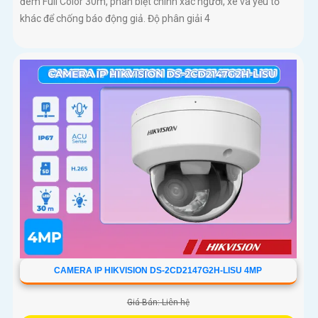
đêm Full Color 30m, phân biệt chính xác người, xe và yếu tố
khác để chống báo động giả. Độ phân giải 4
CAMERA IP HIKVISION DS-2CD2147G2H-LISU 4MP
Giá Bán: Liên hệ