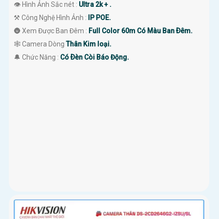
👁 Hình Ảnh Sắc nét :
Ultra 2k + .
⚒ Công Nghệ Hình Ảnh :
IP POE.
🌚 Xem Được Ban Đêm :
Full Color 60m Có Màu Ban Ðêm.
🕸️ Camera Dòng
Thân Kim loại.
️🔔 Chức Năng :
Có Ðèn Còi Báo Động.