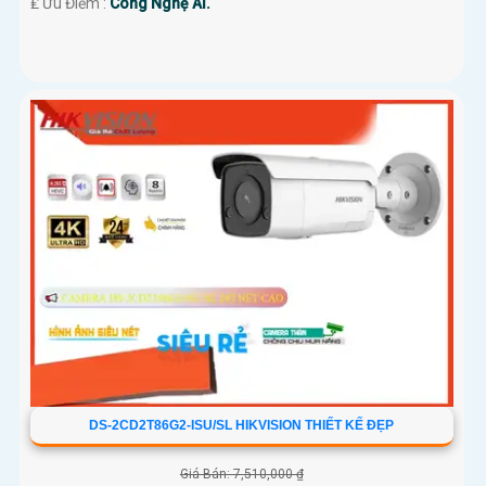
️₤ Ưu Điểm :
Công Nghệ AI.
DS-2CD2T86G2-ISU/SL HIKVISION THIẾT KẾ ĐẸP
Giá Bán: 7,510,000 ₫