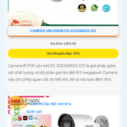
CAMERA HIKVISION DS-2CD2686G2-IZS
Giá Bán: LIÊN HỆ
Giá Khuyến Mại: 30%
Camera IP POE sắc nét DS-2CD2686G2-IZS là giải pháp giám
sát chất lượng với độ phân giải lên đến 8.0 megapixel. Camera
này cho phép quan sát chi tiết nhỏ, kể cả vào ban đêm nhờ...