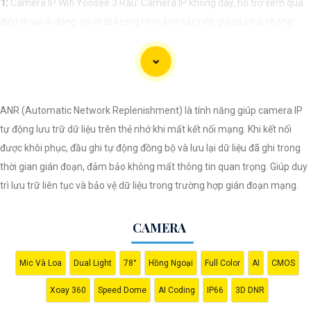
1:
Camera IP Wifi Yoosee 3 Râu: Camera IP không dây, hỗ trợ xem qua
điện thoại di động, có chất lượng hình ảnh sắc nét, giá cả phải chăng.
🎬
2:
Camera Vantech VP-C2112CP: Camera dạng dome, chất lượng
Full HD, hỗ trợ xoay 360 độ, phù hợp cho việc lắp đặt trong nhà hoặc
ngoài trời.
🌈
3:
Camera Hikvision DS-2CE56C0T-IRP: Camera thân hồng ngoại,
ANR (Automatic Network Replenishment) là tính năng giúp camera IP
chất lượng 1MP, có khả năng quan sát ban đêm tốt, sắc nét.
tự động lưu trữ dữ liệu trên thẻ nhớ khi mất kết nối mạng. Khi kết nối
🔖
4:
Camera Dahua HAC-HDBW1200RP-Z: Camera dome chất lượng
được khôi phục, đầu ghi tự động đồng bộ và lưu lại dữ liệu đã ghi trong
2MP, hỗ trợ các tính năng như chống ngược sáng, chống nước.
thời gian gián đoạn, đảm bảo không mất thông tin quan trọng. Giúp duy
Nhớ kiểm tra kỹ thông số kỹ thuật cũng như nguồn gốc xuất xứ của sản
trì lưu trữ liên tục và bảo vệ dữ liệu trong trường hợp gián đoạn mạng.
phẩm trước khi mua nhé để
Hoàn toàn tin cậy
là sản phẩm chính hãng
và đáng tin cậy.
CAMERA
Mic Và Loa
Dual Light
78°
Hồng Ngoại
Full Color
AI
CMOS
Xoay 360
Speed Dome
AI Coding
IP66
3D DNR