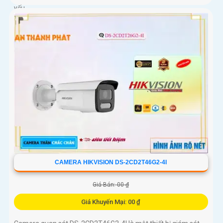
yếu
CAMERA HIKVISION DS-2CD2T46G2-4I
Giá Bán: 00 ₫
Giá Khuyến Mại: 00 ₫