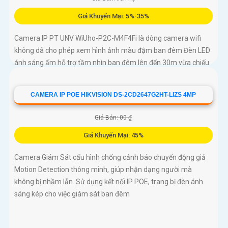
Giá Khuyến Mại: 5%-35%
Camera IP PT UNV WiUho-P2C-M4F4Fi là dòng camera wifi
không dâ cho phép xem hình ảnh màu đậm ban đêm Đèn LED
ánh sáng ấm hỗ trợ tầm nhìn ban đêm lên đến 30m vừa chiếu
sáng vừa cảnh báo với độ phân giải 4
CAMERA IP POE HIKVISION DS-2CD2647G2HT-LIZS 4MP
Giá Bán: 00 ₫
Giá Khuyến Mại: 45%
Camera Giám Sát cấu hình chống cảnh báo chuyển động giả
Motion Detection thông minh, giúp nhận dạng người mà
không bị nhầm lẫn. Sử dụng kết nối IP POE, trang bị đèn ánh
sáng kép cho việc giám sát ban đêm