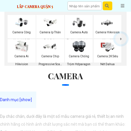
LẮP CAMERA QUẬN 5
Camera Công
Camera Ip Thân
Camera Auto
Camera Hikvision
Nghệ H.265
Full Color
Traking Hikvision
Ultra 4K
Hikvision
Hikvision
Camera Ai
Camera Chip
Camera Chống
Camera 2K Siêu
Hikvision
Progressive Scan
Trộm Hdparagon
Nét Dahua
CAMERA
CMOS Hikvision
Dạ chắc chắn, dưới đây là một số mẫu camera giá rẻ, thiết bị an ninh
chính hãng có hình ảnh chất lượng sắc nét mà bạn có thể tham khảo: