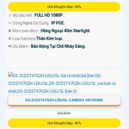
Giá Khuyến Mại: 30%
🔅 Độ sắc nét :
FULL HD 1080P .
⚛️ Công Nghệ Sử Dụng :
IP POE.
❃ Xem ban đêm :
Hồng Ngoại 40m Starlight.
❄ Loại Camera
Thân Kim loại.
️📢 Ưu Điểm :
Báo Động Tại Chỗ Nháy Sáng.
DS-2CD2T47G2H-LISU/SL CAMERA HIKVISION
Giá Bán:
Giá Khuyến Mại: 45%