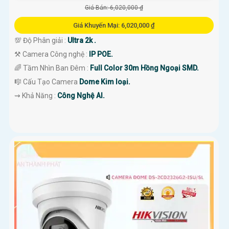
Giá Bán: 6,020,000 ₫
Giá Khuyến Mại: 6,020,000 ₫
💯 Độ Phân giải :
Ultra 2k .
⚒ Camera Công nghệ :
IP POE.
🌈 Tầm Nhìn Ban Đêm :
Full Color 30m Hồng Ngoại SMD.
🎼️ Cấu Tạo Camera
Dome Kim loại.
️⇝ Khả Năng :
Công Nghệ AI.