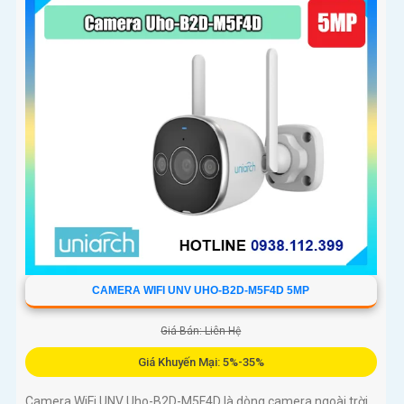
CAMERA WIFI UNV UHO-B2D-M5F4D 5MP
Giá Bán: Liên Hệ
Giá Khuyến Mại: 5%-35%
Camera WiFi UNV Uho-B2D-M5F4D là dòng camera ngoài trời