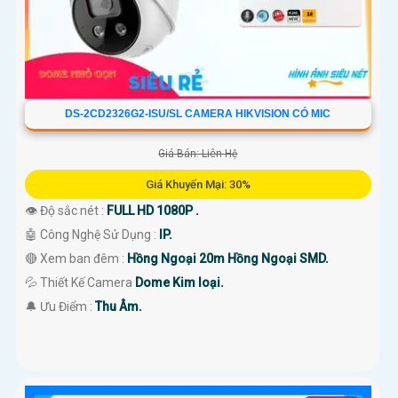
DS-2CD2326G2-ISU/SL CAMERA HIKVISION CÓ MIC
Giá Bán: Liên Hệ
Giá Khuyến Mại: 30%
👁 Độ sắc nét :
FULL HD 1080P .
🤖️ Công Nghệ Sử Dụng :
IP.
🔴 Xem ban đêm :
Hồng Ngoại 20m Hồng Ngoại SMD.
💦 Thiết Kế Camera
Dome Kim loại.
️🔔 Ưu Điểm :
Thu Âm.