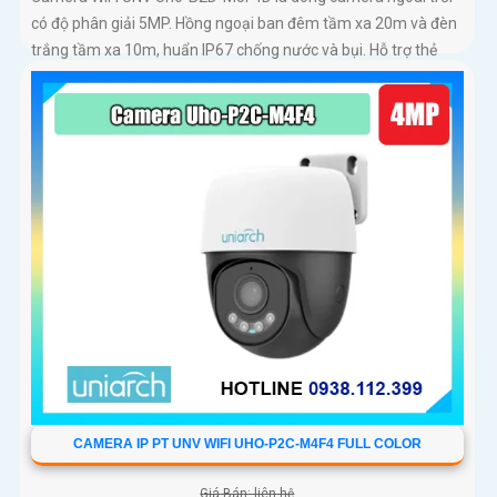
có độ phân giải 5MP. Hồng ngoại ban đêm tầm xa 20m và đèn
trắng tầm xa 10m, huẩn IP67 chống nước và bụi. Hỗ trợ thẻ
nhớ MicroSD tối đa 128GB
CAMERA IP PT UNV WIFI UHO-P2C-M4F4 FULL COLOR
Giá Bán: liên hệ