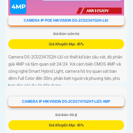
CAMERA IP POE HIKVISION DS-2CD2347G2H-LIU
Giá Bán: Liên hệ
Giá Khuyến Mại: 45%
Camera DS-2CD2347G2H-LIU có thiết kế bán cầu vát, độ phân
giải 4MP và tầm quan sát 24/24. Với cảm biến CMOS 4MP và
công nghệ Smart Hybrid Light, camera hỗ trợ quan sát ban
đêm Full Color đến 30m, phân biệt người và phương tiện, phù
hợp cho các dự án dân dụng
CAMERA IP HIKVISION DS-2CD2747G2HT-LIZS 4MP
Giá Bán: 00 ₫
Giá Khuyến Mại: 45%