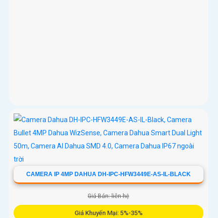
CAMERA IP 4MP DAHUA DH-IPC-HFW3449E-AS-IL-BLACK
Giá Bán: liên hệ
Giá Khuyến Mại: 5%-35%