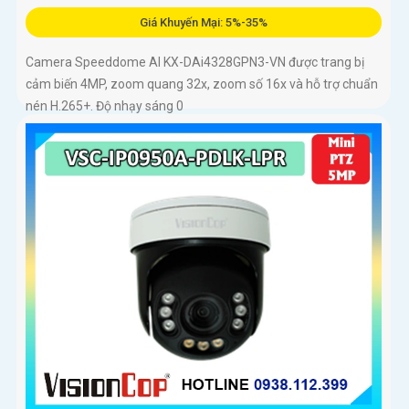
Giá Khuyến Mại: 5%-35%
Camera Speeddome AI KX-DAi4328GPN3-VN được trang bị
cảm biến 4MP, zoom quang 32x, zoom số 16x và hỗ trợ chuẩn
nén H.265+. Độ nhạy sáng 0