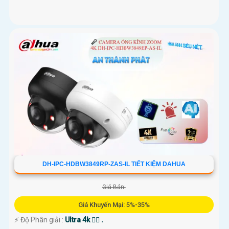
DH-IPC-HDBW3849RP-ZAS-IL TIẾT KIỆM DAHUA
Giá Bán:
Giá Khuyến Mại: 5%-35%
️⚡ Độ Phân giải :
Ultra 4k 👍🏾 .