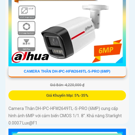
CAMERA THÂN DH-IPC-HFW2649TL-S-PRO (6MP)
Giá Bán: 4,220,000 ₫
Giá Khuyến Mại: 5%-35%
Camera Thân DH-IPC-HFW2649TL-S-PRO (6MP) cung cấp
hình ảnh 6MP với cảm biến CMOS 1/1. 8”. Khả năng Starlight
0.0007 Lux@F1