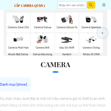
LẮP CAMERA QUẬN 5
Camera Zoom 25X
Camera Dahua
Camera Dahua Có
Camera Speedom
Dahua
Phân Biệt Xe
Màu Ban Đêm
Dahua
Camera Phát Hiện
Camera Wifi
Đầu Ghi NVR
Camera Chống
Khuôn Mặt Dahua
Dahua Báo Động
Vantech
Nhiễu 3D DNR
CAMERA
Hikvison
Dạ chắc chắn, dưới đây là một số mẫu camera giá rẻ, thiết bị an ninh
chính hãng có hình ảnh chất lượng sắc nét mà bạn có thể tham khảo: