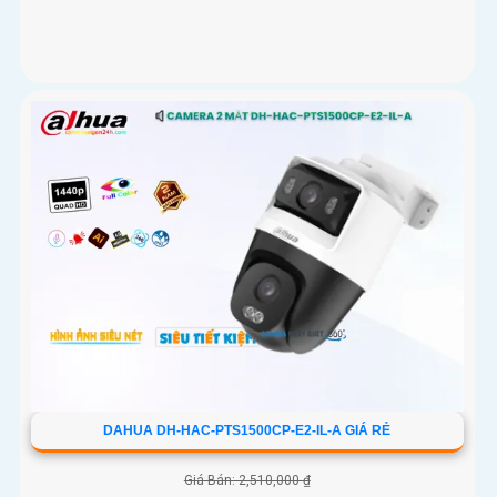
DAHUA DH-HAC-PTS1500CP-E2-IL-A GIÁ RẺ
Giá Bán: 2,510,000 ₫