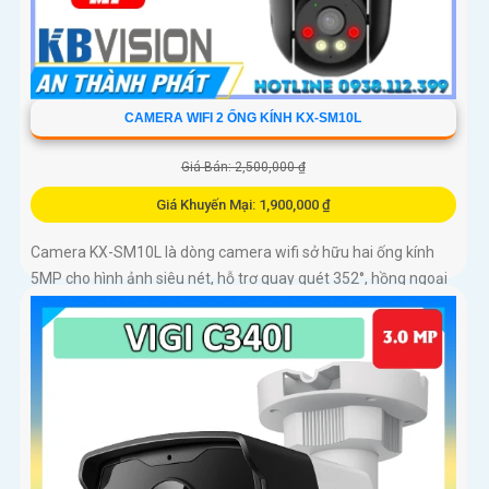
CAMERA WIFI 2 ỐNG KÍNH KX-SM10L
Giá Bán: 2,500,000 ₫
Giá Khuyến Mại: 1,900,000 ₫
Camera KX-SM10L là dòng camera wifi sở hữu hai ống kính
5MP cho hình ảnh siêu nét, hỗ trợ quay quét 352°, hồng ngoại
50m và đèn LED ánh sáng ấm lên đến 40m