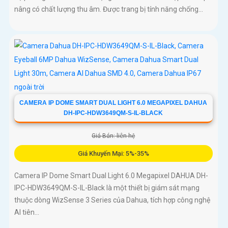
nâng có chất lượng thu âm. Được trang bị tính năng chống...
CAMERA IP DOME SMART DUAL LIGHT 6.0 MEGAPIXEL DAHUA
DH-IPC-HDW3649QM-S-IL-BLACK
Giá Bán: liên hệ
Giá Khuyến Mại: 5%-35%
Camera IP Dome Smart Dual Light 6.0 Megapixel DAHUA DH-
IPC-HDW3649QM-S-IL-Black là một thiết bị giám sát mạng
thuộc dòng WizSense 3 Series của Dahua, tích hợp công nghệ
AI tiên...