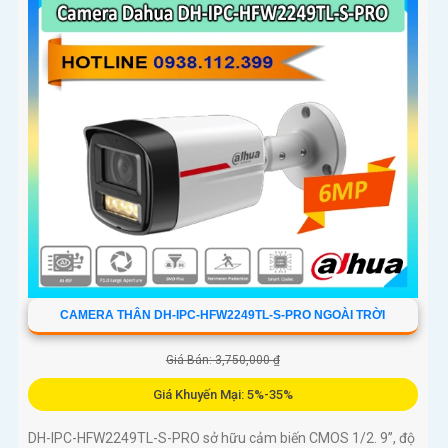
CAMERA THÂN DH-IPC-HFW2249TL-S-PRO NGOÀI TRỜI
Giá Bán: 3,750,000 ₫
Giá Khuyến Mại: 5%-35%
DH-IPC-HFW2249TL-S-PRO sở hữu cảm biến CMOS 1/2. 9”, độ