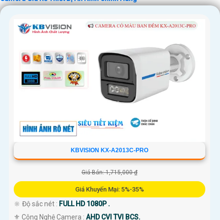
'
KBVISION KX-A2013C-PRO
Giá Bán: 1,715,000 ₫
Giá Khuyến Mại: 5%-35%
🔆 Độ sắc nét :
FULL HD 1080P .
⚜️ Công Nghệ Camera :
AHD CVI TVI BCS.