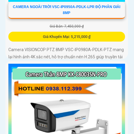
CAMERA NGOÀI TRỜI VSC-IP0950A-PDLK-LPR ĐỘ PHÂN GIẢI
8MP
Giá Bán: 7,450,000 ₫
Giá Khuyến Mại: 5,215,000 ₫
Camera VISIONCOP PTZ 8MP VSC-IP0980A-PDLK-PTZ mang
lại hình ảnh 4K sắc nét, hỗ trợ chuẩn nén H.265 giúp truyền tải
mượt mà tiết kiệm băng thông. Cảm biến CMOS 1/2