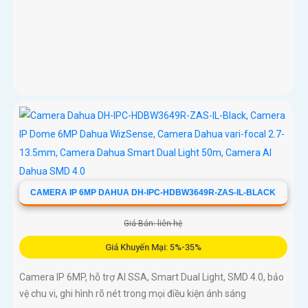
CAMERA IP 6MP DAHUA DH-IPC-HDBW3649R-ZAS-IL-BLACK
Giá Bán: liên hệ
Giá Khuyến Mại: 5%-35%
Camera IP 6MP, hỗ trợ AI SSA, Smart Dual Light, SMD 4.0, bảo
vệ chu vi, ghi hình rõ nét trong mọi điều kiện ánh sáng