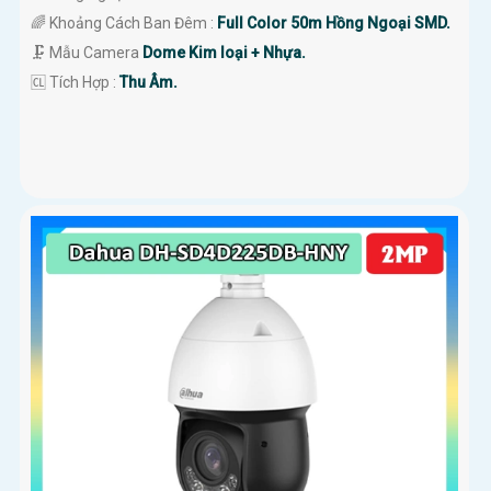
🌈 Khoảng Cách Ban Đêm :
Full Color 50m Hồng Ngoại SMD.
🗜️ Mẫu Camera
Dome Kim loại + Nhựa.
️🆑 Tích Hợp :
Thu Âm.