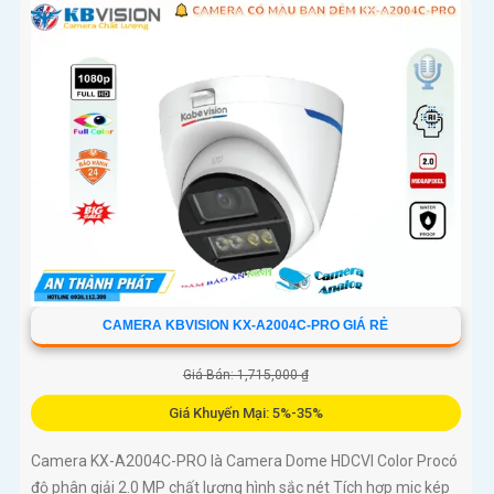
camera cùng loại trong một hệ thống để giám sát toàn bộ
không gian một cách hiệu quả, tiết kiệm thời gian và chi phí
CAMERA KBVISION KX-A2004C-PRO GIÁ RẺ
Giá Bán: 1,715,000 ₫
Giá Khuyến Mại: 5%-35%
Camera KX-A2004C-PRO là Camera Dome HDCVI Color Procó
độ phân giải 2.0 MP chất lượng hình sắc nét Tích hợp mic kép