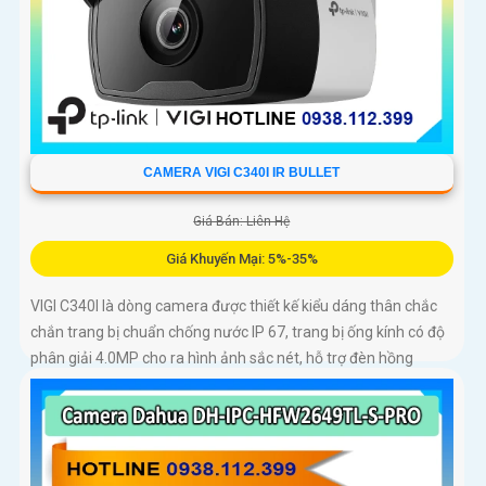
CAMERA VIGI C340I IR BULLET
Giá Bán: Liên Hệ
Giá Khuyến Mại: 5%-35%
VIGI C340I là dòng camera được thiết kế kiểu dáng thân chắc
chắn trang bị chuẩn chống nước IP 67, trang bị ống kính có độ
phân giải 4.0MP cho ra hình ảnh sắc nét, hỗ trợ đèn hồng
ngoại nhìn có màu vào ban đêm với khoảng cách 50m, công
nghệ Smart IR giúp chống lóa hình ảnh