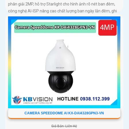
phân giải 2MP, hỗ trợ Starlight cho hình ảnh rõ nét ban đêm,
công nghệ AI-ISP nâng cao chất lượng ban ngày lẫn đêm, ghi
âm rõ nhờ mic tích hợp, hỗ trợ thẻ nhớ 256GB, chống nước
IP67, hoạt động ổn định ngoài trời
CAMERA SPEEDDOME AI KX-DAI4328GPN3-VN
Giá Bán: Liên Hệ