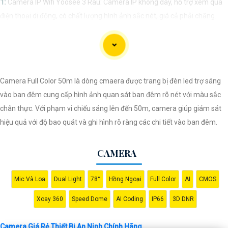
1:
Camera IP Wifi Yoosee 3 Râu: Camera IP không dây, hỗ trợ xem qua
điện thoại di động, có chất lượng hình ảnh sắc nét, giá cả phải chăng.
🎬
2:
Camera Vantech VP-C2112CP: Camera dạng dome, chất lượng
Full HD, hỗ trợ xoay 360 độ, phù hợp cho việc lắp đặt trong nhà hoặc
ngoài trời.
🌈
3:
Camera Hikvision DS-2CE56C0T-IRP: Camera thân hồng ngoại,
Camera Full Color 50m là dòng cmaera được trang bị đèn led trợ sáng
chất lượng 1MP, có khả năng quan sát ban đêm tốt, sắc nét.
vào ban đêm cung cấp hình ảnh quan sát ban đêm rõ nét với màu sắc
🔖
4:
Camera Dahua HAC-HDBW1200RP-Z: Camera dome chất lượng
chân thực. Với phạm vi chiếu sáng lên đến 50m, camera giúp giám sát
2MP, hỗ trợ các tính năng như chống ngược sáng, chống nước.
hiệu quả với độ bao quát và ghi hình rõ ràng các chi tiết vào ban đêm.
Nhớ kiểm tra kỹ thông số kỹ thuật cũng như nguồn gốc xuất xứ của sản
phẩm trước khi mua nhé để
Hoàn toàn tin cậy
là sản phẩm chính hãng
CAMERA
và đáng tin cậy.
Mic Và Loa
Dual Light
78°
Hồng Ngoại
Full Color
AI
CMOS
Xoay 360
Speed Dome
AI Coding
IP66
3D DNR
Camera Giá Rẻ Thiết Bị An Ninh Chính Hãng