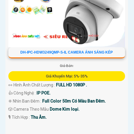
DH-IPC-HDW3249QMP-S-IL CAMERA ÁNH SÁNG KÉP
Giá Bán:
Giá Khuyến Mại: 5%-35%
👀 Hình Ành Chất Lượng :
FULL HD 1080P .
👍 Công Nghệ :
IP POE.
❈ Nhìn Ban Đêm :
Full Color 50m Có Màu Ban Ðêm.
🎲 Camera Theo Mẫu
Dome Kim loại.
️🎙 Tích Hợp :
Thu Âm.