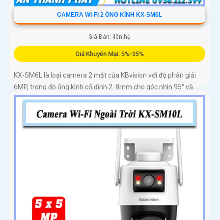
CAMERA WI-FI 2 ỐNG KÍNH KX-SM6L
Giá Bán: liên hệ
Giá Khuyến Mại: 5%-35%
KX-SM6L là loại camera 2 mắt của KBvision với độ phân giải
6MP, trong đó ống kính cố định 2. 8mm cho góc nhìn 95° và
ống kính quay quét 6mm điều khiển từ xa góc ngang 352°