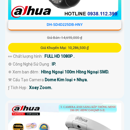
DH-SD4D225DB-HNY
Giá Bán: 14,695,000 ₫
Giá Khuyến Mại: 10,286,500 ₫
👀 Chất lượng hình :
FULL HD 1080P .
⚙ Công Nghệ Sử Dụng :
IP.
❈ Xem ban đêm :
Hồng Ngoại 100m Hồng Ngoại SMD.
⚒ Cấu Tạo Camera
Dome Kim loại + Nhựa.
️ƒ Tích Hợp :
Xoay Zoom.