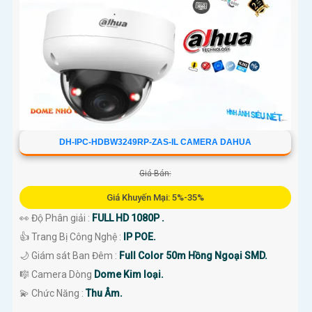
DH-IPC-HDBW3249RP-ZAS-IL CAMERA DAHUA
Giá Bán:
Giá Khuyến Mại: 5%-35%
👀 Độ Phân giải :
FULL HD 1080P .
👍 Trang Bị Công Nghệ :
IP POE.
🌙 Giám sát Ban Đêm :
Full Color 50m Hồng Ngoại SMD.
🎼️ Camera Dòng
Dome Kim loại.
️💫 Chức Năng :
Thu Âm.