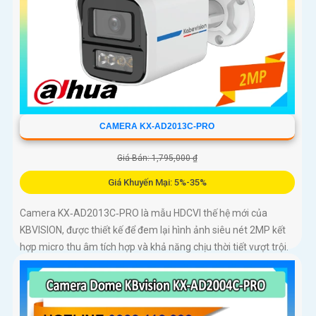
CAMERA KX-AD2013C-PRO
Giá Bán: 1,795,000 ₫
Giá Khuyến Mại: 5%-35%
Camera KX‑AD2013C‑PRO là mẫu HDCVI thế hệ mới của
KBVISION, được thiết kế để đem lại hình ảnh siêu nét 2MP kết
hợp micro thu âm tích hợp và khả năng chịu thời tiết vượt trội.
Đây là giải pháp giám sát đáng tin cậy cho gia đình, cửa hàng,
nhà kho, xưởng sản xuất… hoạt động bền bỉ cả ngày lẫn đêm