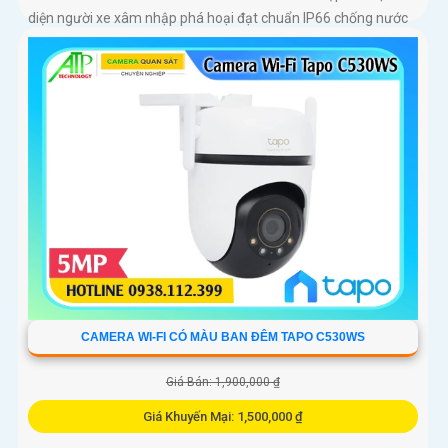
diện người xe xâm nhập phá hoại đạt chuẩn IP66 chống nước
ghi hình ổn định qua PoE lưu trữ trên microSD 256GB hoặc
đầu ghi hình giám sát qua ứng dụng VIGI tiện lợi
CAMERA WI-FI CÓ MÀU BAN ĐÊM TAPO C530WS
Giá Bán: 1,900,000 ₫
Giá Khuyến Mại: 1,500,000 ₫