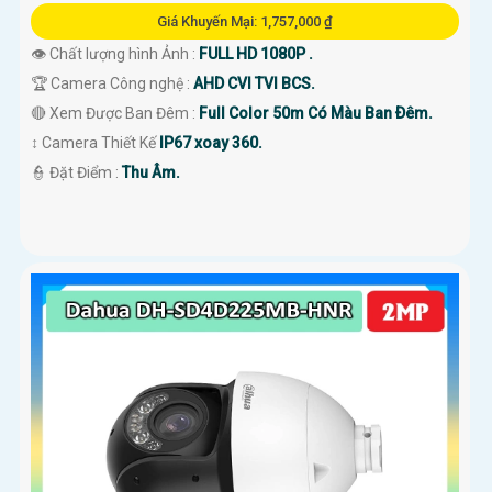
Giá Khuyến Mại: 1,757,000 ₫
👁 Chất lượng hình Ảnh :
FULL HD 1080P .
🏆 Camera Công nghệ :
AHD CVI TVI BCS.
🔴 Xem Được Ban Đêm :
Full Color 50m Có Màu Ban Ðêm.
↕️ Camera Thiết Kế
IP67 xoay 360.
️👮 Đặt Điểm :
Thu Âm.