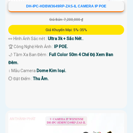
DH-IPC-HDBW3649RP-ZAS-IL CAMERA IP POE
Giá Bán: 7,200,000 ₫
Giá Khuyến Mại: 5%-35%
👀 Hình Ảnh Sắc nét :
Ultra 3k + Sắc Nét .
🏆 Công Nghệ Hình Ảnh :
IP POE.
🌙 Tầm Xa Ban Đêm :
Full Color 50m 4 Chế Độ Xem Ban
Đêm.
↕️ Mẫu Camera
Dome Kim loại.
️💮 Đặt Điểm :
Thu Âm.