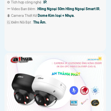
⚙ Tích hợp công nghệ :
IP.
🔦 Video Ban Đêm :
Hồng Ngoại 50m Hồng Ngoại Smart IR.
🐜 Camera Thiết Kế
Dome Kim loại + Nhựa.
️🆑 Điểm Nỗi Bật :
Thu Âm.