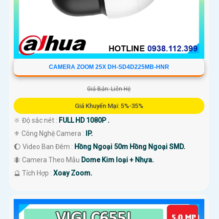
CAMERA ZOOM 25X DH-SD4D225MB-HNR
Giá Bán: Liên Hệ
Giá Khuyến Mại: 5%-35%
🔆 Độ sắc nét :
FULL HD 1080P .
⚜️ Công Nghệ Camera :
IP.
🌔 Video Ban Đêm :
Hồng Ngoại 50m Hồng Ngoại SMD.
🐜 Camera Theo Mẫu
Dome Kim loại + Nhựa.
️🔮 Tích Hợp :
Xoay Zoom.