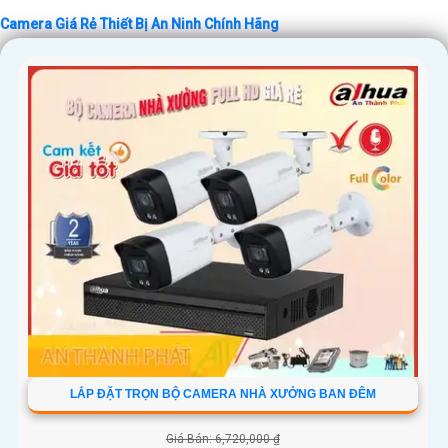
Camera Giá Rẻ Thiết Bị An Ninh Chính Hãng
'
LẮP ĐẶT TRỌN BỘ CAMERA NHÀ XƯỞNG BAN ĐÊM
Giá Bán: 6,720,000 ₫