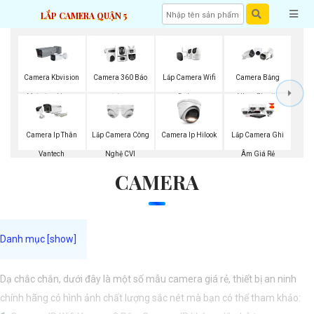
LẮP CAMERA QUẬN 5
Lắp Camera Wifi
Camera Kbvision
Camera 360 Báo
Camera Bằng
Dahua
Motorized Lens
Động
Nhựa Plastic
Lắp Camera Công
Camera Ip Thân
Camera Ip Hilook
Lắp Camera Ghi
Nghệ CVI
Vantech
Âm Giá Rẻ
CAMERA
Dạ chắc chắn, dưới đây là một số mẫu camera giá rẻ, thiết bị an ninh
chính hãng có hình ảnh chất lượng sắc nét mà bạn có thể tham khảo: