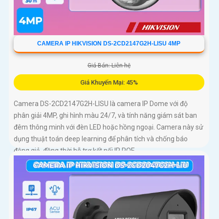
CAMERA IP HIKVISION DS-2CD2147G2H-LISU 4MP
Giá Bán: Liên hệ
Giá Khuyến Mại: 45%
Camera DS-2CD2147G2H-LISU là camera IP Dome với độ
phân giải 4MP, ghi hình màu 24/7, và tính năng giám sát ban
đêm thông minh với đèn LED hoặc hồng ngoại. Camera này sử
dụng thuật toán deep learning để phân tích và chống báo
động giả, đồng thời hỗ trợ kết nối IP POE