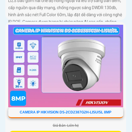
LIZS bao gồm hai chế độ hồng ngoại và led trợ sáng ban đêm,
cấp nguồn qua dây mạng, chống ngược sáng DWDR 130db,
hình ảnh sắc nét Full Color 60m, lắp đặt dễ dàng với công nghệ
IP POE. Camera được trang bị chức năng AI cao cấp, chống
ngược sáng DWDR 130db
CAMERA IP HIKVISION DS-2CD2387G2H-LISU/SL 8MP
Giá Bán: Liên hệ