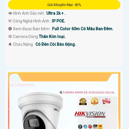
Giá Khuyến Mại: 45%
👁 Hình Ảnh Sắc nét :
Ultra 2k + .
⚒ Công Nghệ Hình Ảnh :
IP POE.
🌚 Xem Được Ban Đêm :
Full Color 60m Có Màu Ban Ðêm.
🕸️ Camera Dòng
Thân Kim loại.
️🔔 Chức Năng :
Có Ðèn Còi Báo Động.