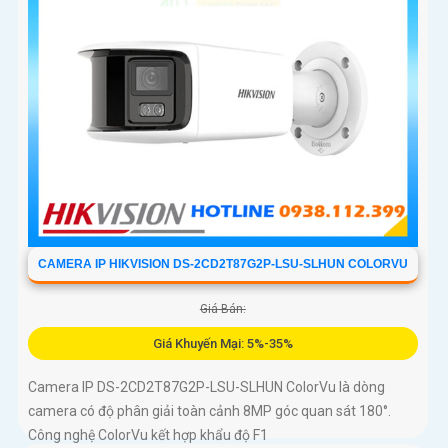
CAMERA IP HIKVISION DS-2CD2T87G2P-LSU-SLHUN COLORVU
Giá Bán:
Giá Khuyến Mại: 5%-35%
Camera IP DS-2CD2T87G2P-LSU-SLHUN ColorVu là dòng
camera có độ phân giải toàn cảnh 8MP góc quan sát 180°.
Công nghệ ColorVu kết hợp khẩu độ F1