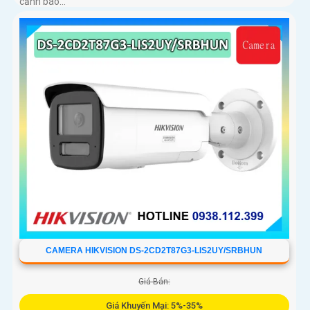
cảnh báo...
CAMERA HIKVISION DS-2CD2T87G3-LIS2UY/SRBHUN
Giá Bán:
Giá Khuyến Mại: 5%-35%