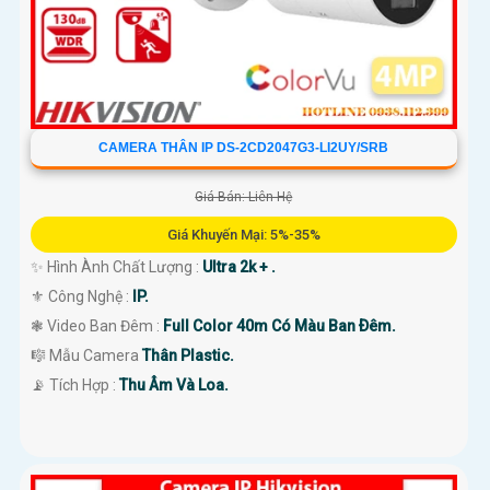
CAMERA THÂN IP DS-2CD2047G3-LI2UY/SRB
Giá Bán: Liên Hệ
Giá Khuyến Mại: 5%-35%
✨ Hình Ành Chất Lượng :
Ultra 2k + .
⚜️ Công Nghệ :
IP.
❃ Video Ban Đêm :
Full Color 40m Có Màu Ban Ðêm.
🎼️ Mẫu Camera
Thân Plastic.
️📡 Tích Hợp :
Thu Âm Và Loa.