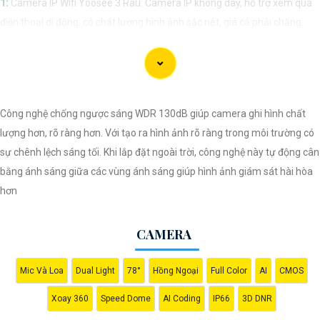
1:
Camera IP Wifi Yoosee 3 Râu: Camera IP không dây, hỗ trợ xem qua
điện thoại di động, có chất lượng hình ảnh sắc nét, giá cả phải chăng.
🎬
2:
Camera Vantech VP-C2112CP: Camera dạng dome, chất lượng
Full HD, hỗ trợ xoay 360 độ, phù hợp cho việc lắp đặt trong nhà hoặc
ngoài trời.
🌈
3:
Camera Hikvision DS-2CE56C0T-IRP: Camera thân hồng ngoại,
Công nghệ chống ngược sáng WDR 130dB giúp camera ghi hình chất
chất lượng 1MP, có khả năng quan sát ban đêm tốt, sắc nét.
lượng hơn, rõ ràng hơn. Với tạo ra hình ảnh rõ ràng trong môi trường có
🔖
4:
Camera Dahua HAC-HDBW1200RP-Z: Camera dome chất lượng
sự chênh lệch sáng tối. Khi lắp đặt ngoài trời, công nghệ này tự động cân
2MP, hỗ trợ các tính năng như chống ngược sáng, chống nước.
bằng ánh sáng giữa các vùng ánh sáng giúp hình ảnh giám sát hài hòa
Nhớ kiểm tra kỹ thông số kỹ thuật cũng như nguồn gốc xuất xứ của sản
hơn
phẩm trước khi mua nhé để
Hoàn toàn tin cậy
là sản phẩm chính hãng
và đáng tin cậy.
CAMERA
Mic Và Loa
Dual Light
78°
Hồng Ngoại
Full Color
AI
CMOS
Xoay 360
Speed Dome
AI Coding
IP66
3D DNR