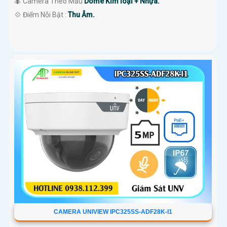
🐜 Camera Theo Mẫu
Dome Kim loại + Nhựa.
️💠 Điểm Nỗi Bật :
Thu Âm.
CAMERA UNIVIEW IPC325SS-ADF28K-I1