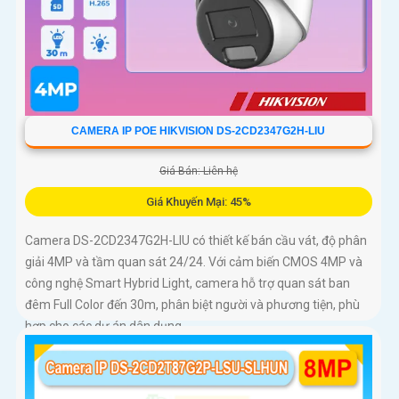
CAMERA IP POE HIKVISION DS-2CD2347G2H-LIU
Giá Bán: Liên hệ
Giá Khuyến Mại: 45%
Camera DS-2CD2347G2H-LIU có thiết kế bán cầu vát, độ phân
giải 4MP và tầm quan sát 24/24. Với cảm biến CMOS 4MP và
công nghệ Smart Hybrid Light, camera hỗ trợ quan sát ban
đêm Full Color đến 30m, phân biệt người và phương tiện, phù
hợp cho các dự án dân dụng