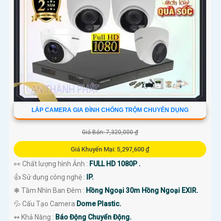
LẮP CAMERA GIA ĐÌNH CHỐNG TRỘM CHUYÊN DỤNG
Giá Bán: 7,320,000 ₫
Giá Khuyến Mại: 5,297,600 ₫
👀 Chất lượng hình Ảnh :
FULL HD 1080P .
👍 Sử dụng công nghệ :
IP.
❃ Tầm Nhìn Ban Đêm :
Hồng Ngoại 30m Hồng Ngoại EXIR.
💦 Cấu Tạo Camera
Dome Plastic.
️↭ Khả Năng :
Báo Động Chuyển Động.