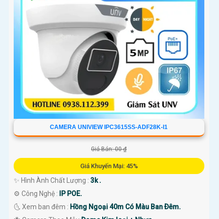
CAMERA UNIVIEW IPC3615SS-ADF28K-I1
Giá Bán: 00 ₫
Giá Khuyến Mại: 45%
✨ Hình Ành Chất Lượng :
3k .
⚙ Công Nghệ :
IP POE.
🌜 Xem ban đêm :
Hồng Ngoại 40m Có Màu Ban Ðêm.