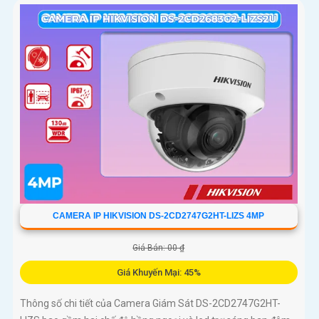
CAMERA IP HIKVISION DS-2CD2747G2HT-LIZS 4MP
Giá Bán: 00 ₫
Giá Khuyến Mại: 45%
Thông số chi tiết của Camera Giám Sát DS-2CD2747G2HT-