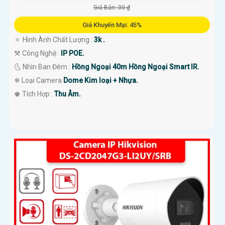
Giá Bán: 00 ₫
Giá Khuyến Mại: 45%
🔅 Hình Ành Chất Lượng :
3k .
⚒ Công Nghệ :
IP POE.
🌜 Nhìn Ban Đêm :
Hồng Ngoại 40m Hồng Ngoại Smart IR.
❄ Loại Camera
Dome Kim loại + Nhựa.
️♚ Tích Hợp :
Thu Âm.