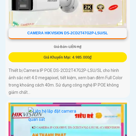
CAMERA HIKVISION DS-2CD2T47G2P-LSU/SL
Giá Bán: LIÊN H₫
Giá Khuyến Mại: 4.985.000₫
Thiết bị Camera IP POE DS-2CD2T47G2P-LSU/SL cho hình
ảnh sắc nét 4.0 megapixel, tiết kiệm, xem ban đêm Full Color
trong khoảng cách 40m. Sử dụng công nghệ IP POE không
giảm chất...