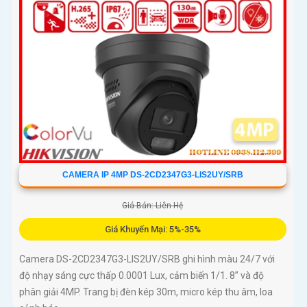
CAMERA IP 4MP DS-2CD2347G3-LIS2UY/SRB
Giá Bán: Liên Hệ
Giá Khuyến Mại: 5%-35%
Camera DS-2CD2347G3-LIS2UY/SRB ghi hình màu 24/7 với
độ nhạy sáng cực thấp 0.0001 Lux, cảm biến 1/1. 8” và độ
phân giải 4MP. Trang bị đèn kép 30m, micro kép thu âm, loa