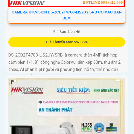
CAMERA HIKVISION DS-2CD2T47G3-LIS2UY/SRB CÓ MÀU BAN
ĐÊM
Giá Bán: Liên Hệ
Giá Khuyến Mại: 5%-35%
DS-2CD2T47G3-LIS2UY/SRB là camera thân 4MP tích hợp
cảm biến 1/1. 8", công nghệ ColorVu, đèn kép 60m, thu âm 2
chiều, AI phân biệt người và phương tiện, hỗ trợ thẻ nhớ đến
512GB, chuẩn chống nước IP67, phù hợp giám sát ban đêm
màu sắc 24/7