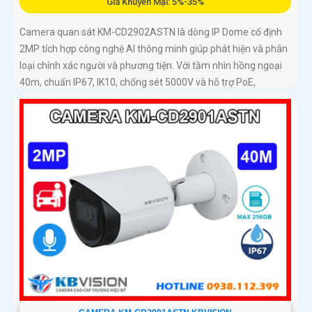
Giá Khuyến Mại: 5%-35%
Camera quan sát KM-CD2902ASTN là dòng IP Dome cố định
2MP tích hợp công nghệ AI thông minh giúp phát hiện và phân
loại chính xác người và phương tiện. Với tầm nhìn hồng ngoại
40m, chuẩn IP67, IK10, chống sét 5000V và hỗ trợ PoE,
camera hoạt động ổn định trong mọi điều kiện môi trường