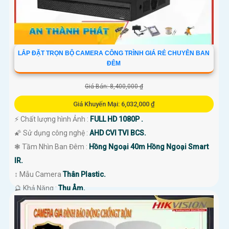
LẮP ĐẶT TRỌN BỘ CAMERA CÔNG TRÌNH GIÁ RẺ CHUYÊN BAN
ĐÊM
Giá Bán: 8,400,000 ₫
Giá Khuyến Mại: 6,032,000 ₫
️⚡ Chất lượng hình Ảnh :
FULL HD 1080P .
🌠 Sử dụng công nghệ :
AHD CVI TVI BCS.
❃ Tầm Nhìn Ban Đêm :
Hồng Ngoại 40m Hồng Ngoại Smart
IR.
↕️ Mẫu Camera
Thân Plastic.
️🔮 Khả Năng :
Thu Âm.