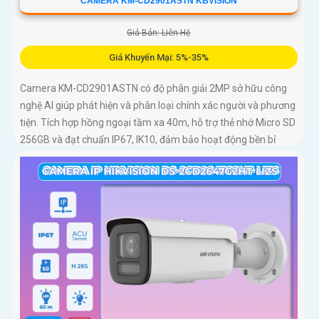
CAMERA KM-CD2901ASTN KBVISION
Giá Bán: Liên Hệ
Giá Khuyến Mại: 5%-35%
Camera KM-CD2901ASTN có độ phân giải 2MP sở hữu công
nghệ AI giúp phát hiện và phân loại chính xác người và phương
tiện. Tích hợp hồng ngoại tầm xa 40m, hỗ trợ thẻ nhớ Micro SD
256GB và đạt chuẩn IP67, IK10, đảm bảo hoạt động bền bỉ
trong mọi điều kiện môi trường