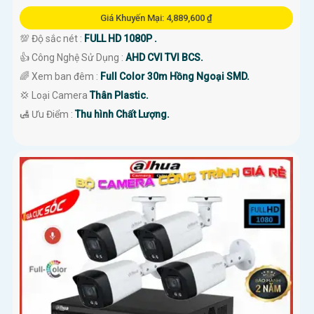
Giá Khuyến Mại: 4,889,600 ₫
💯 Độ sắc nét :
FULL HD 1080P .
👍 Công Nghệ Sử Dụng :
AHD CVI TVI BCS.
🌈 Xem ban đêm :
Full Color 30m Hồng Ngoại SMD.
💢 Loại Camera
Thân Plastic.
️🛃 Ưu Điểm :
Thu hình Chất Lượng.