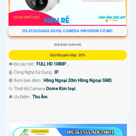
DS-2CD2326G2-ISU/SL CAMERA HIKVISION CÓ MIC
Giá Bán: Liên Hệ
Giá Khuyến Mại: 30%
👁 Độ sắc nét :
FULL HD 1080P .
🤖️ Công Nghệ Sử Dụng :
IP.
🔴 Xem ban đêm :
Hồng Ngoại 20m Hồng Ngoại SMD.
💦 Thiết Kế Camera
Dome Kim loại.
️🔔 Ưu Điểm :
Thu Âm.