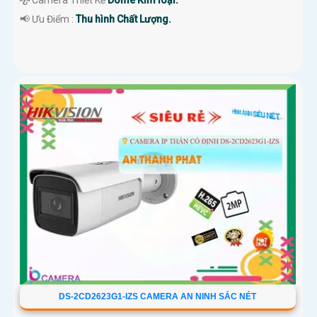
🐉️ Camera Thiết Kế
Dome Kim loại.
️📢 Ưu Điểm :
Thu hình Chất Lượng.
DS-2CD2623G1-IZS CAMERA AN NINH SẮC NÉT