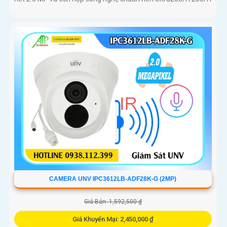
CAMERA UNV IPC3612LB-ADF28K-G (2MP)
Giá Bán: 1,592,500 ₫
Giá Khuyến Mại: 2,450,000 ₫