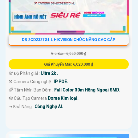
DS-2CD2327G1-L HIKVISION CHỨC NĂNG CAO CẤP
Giá Bán: 6,020,000 ₫
Giá Khuyến Mại: 6,020,000 ₫
💯 Độ Phân giải :
Ultra 2k .
⚒ Camera Công nghệ :
IP POE.
🌈 Tầm Nhìn Ban Đêm :
Full Color 30m Hồng Ngoại SMD.
🎼️ Cấu Tạo Camera
Dome Kim loại.
️⇝ Khả Năng :
Công Nghệ AI.