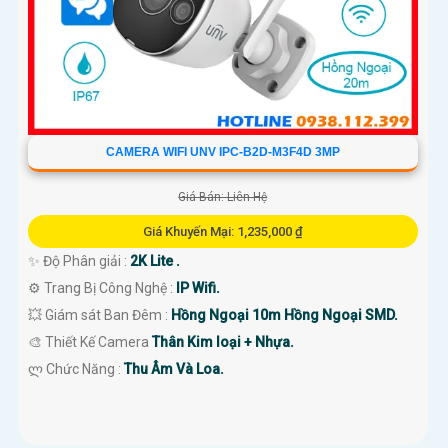
CAMERA WIFI UNV IPC-B2D-M3F4D 3MP
Giá Bán: Liên Hệ
Giá Khuyến Mại: 1,235,000 ₫
✨ Độ Phân giải :
2K Lite .
⚙ Trang Bị Công Nghệ :
IP Wifi.
💥 Giám sát Ban Đêm :
Hồng Ngoại 10m Hồng Ngoại SMD.
🎨 Thiết Kế Camera
Thân Kim loại + Nhựa.
️ლ Chức Năng :
Thu Âm Và Loa.