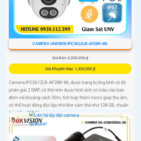
CAMERA UNIVIEW IPC3612LB-AF28K-WL
Giá Bán: 2,200,000 ₫
Giá Khuyến Mại: 1,430,000 ₫
Camera IPC3612LB-AF28K-WL được trang bị ống kính có độ
phân giải 2.0MP, có thể nhìn được hình ảnh có màu vào ban
đêm với khoảng cách 30m, tích hợp thêm micro giúp thu âm,
có thể hoạt động độc lập nhờ khe cắm thẻ nhớ 128 GB, chuẩn
nén Ultra265/H