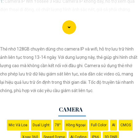
1:
Camera IP Wifi Yoosee 3 Râu: Camera IP không dây, hỗ trợ xem qua
điện thoại di động, có chất lượng hình ảnh sắc nét, giá cả phải chăng.
🎬
2:
Camera Vantech VP-C2112CP: Camera dạng dome, chất lượng
Full HD, hỗ trợ xoay 360 độ, phù hợp cho việc lắp đặt trong nhà hoặc
ngoài trời.
🌈
3:
Camera Hikvision DS-2CE56C0T-IRP: Camera thân hồng ngoại,
Thẻ nhớ 128GB chuyên dùng cho camera IP và wifi, hỗ trợ lưu trữ hình
chất lượng 1MP, có khả năng quan sát ban đêm tốt, sắc nét.
ảnh liên tục trong 13-14 ngày. Với dung lượng này, thẻ giúp ghi hình chất
🔖
4:
Camera Dahua HAC-HDBW1200RP-Z: Camera dome chất lượng
lượng cao mà không cần kết nối với đầu ghi. Camera sử dụng thẻ nhớ
2MP, hỗ trợ các tính năng như chống ngược sáng, chống nước.
cho phép lưu trữ dữ liệu giám sát liên tục, xóa dần các video cũ, mang
Nhớ kiểm tra kỹ thông số kỹ thuật cũng như nguồn gốc xuất xứ của sản
lại hiệu quả lưu trữ ổn định trong thời gian dài. Tốc độ truyền tải nhanh
phẩm trước khi mua nhé để
Hoàn toàn tin cậy
là sản phẩm chính hãng
chóng, phù hợp với các yêu cầu giám sát liên tục.
và đáng tin cậy.
CAMERA
Mic Và Loa
Dual Light
78°
Hồng Ngoại
Full Color
AI
CMOS
Xoay 360
Speed Dome
AI Coding
IP66
3D DNR