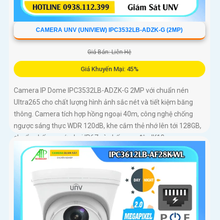
CAMERA UNV (UNIVIEW) IPC3532LB-ADZK-G (2MP)
Giá Bán: Liên Hệ
Giá Khuyến Mại: 45%
Camera IP Dome IPC3532LB-ADZK-G 2MP với chuẩn nén
Ultra265 cho chất lượng hình ảnh sắc nét và tiết kiệm băng
thông. Camera tích hợp hồng ngoại 40m, công nghệ chống
ngược sáng thực WDR 120dB, khe cắm thẻ nhớ lên tới 128GB,
chuẩn chống nước, bụi IP67 và chống va đập IK10