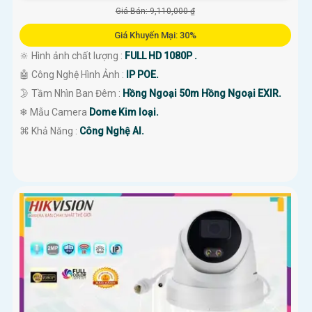
Giá Bán: 9,110,000 ₫
Giá Khuyến Mại: 30%
🔆 Hình ảnh chất lượng :
FULL HD 1080P .
🤖️ Công Nghệ Hình Ảnh :
IP POE.
🌛 Tầm Nhìn Ban Đêm :
Hồng Ngoại 50m Hồng Ngoại EXIR.
❄ Mẫu Camera
Dome Kim loại.
️⌘ Khả Năng :
Công Nghệ AI.