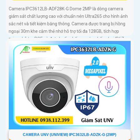
Camera IPC3612LB-ADF28K-G Dome 2MP là dòng camera
giám sát chất lượng cao với chuẩn nén Ultra265 cho hình ảnh
sắc nét và tiết kiệm băng thông. Camera được trang bị hồng
ngoại 30m khe cắm thẻ nhớ hỗ trợ tối đa 128GB, tích hợp
micro, hỗ trợ POE và đạt chuẩn chống nước, chống bụi IP67,
phù hợp cho mọi điều kiện lắp đặt
CAMERA UNV (UNIVIEW) IPC3632LB-ADZK-G (2MP)