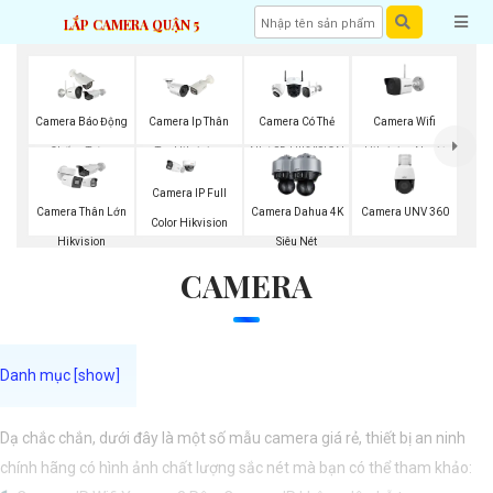
LẮP CAMERA QUẬN 5
Camera Wifi
Camera Báo Động
Camera Ip Thân
Camera Có Thẻ
Hikvision Ngoài
Chống Trộm
Trụ Hikvision
Nhớ SD HIKVISION
Trời
Hikvision
Camera IP Full
Camera UNV 360
Camera Thân Lớn
Camera Dahua 4K
Color Hikvision
Hikvision
Siêu Nét
CAMERA
Dạ chắc chắn, dưới đây là một số mẫu camera giá rẻ, thiết bị an ninh
chính hãng có hình ảnh chất lượng sắc nét mà bạn có thể tham khảo: