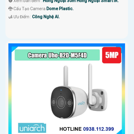
🌚 Xem ban đêm :
Hồng Ngoại 30m Hồng Ngoại Smart IR.
🐉️ Cấu Tạo Camera
Dome Plastic.
️🛃 Ưu Điểm :
Công Nghệ AI.