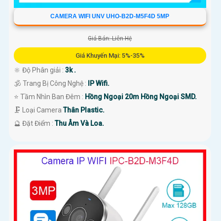
CAMERA WIFI UNV UHO-B2D-M5F4D 5MP
Giá Bán: Liên Hệ
Giá Khuyến Mại: 5%-35%
🔆 Độ Phân giải :
3k .
🕉️ Trang Bị Công Nghệ :
IP Wifi.
⭐ Tầm Nhìn Ban Đêm :
Hồng Ngoại 20m Hồng Ngoại SMD.
🗜️ Loại Camera
Thân Plastic.
️🔮 Đặt Điểm :
Thu Âm Và Loa.