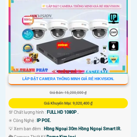
LẮP ĐẶT CAMERA THÔNG MINH GIÁ RẺ HIKVISION.
Giá Bán: 15,200,000 ₫
Giá Khuyến Mại: 9,020,400 ₫
💯 Chất lượng hình :
FULL HD 1080P .
✳️ Công Nghệ :
IP POE.
💡 Xem ban đêm :
Hồng Ngoại 30m Hồng Ngoại Smart IR.