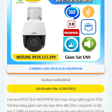
CAMERA UNV IPC672LR-ADUPKF40
Giá Bán: 6,250,000 ₫
Giá Khuyến Mại: 6,250,000 ₫
Camera IPC672LR-ADUPKF40 tích hợp công nghệ nguồn POE.
Với khả năng giám sát vào ban đêm đến 50m, ống kính có độ
nét 2.0 MP và tích hợp công nghệ chuẩn nén Ultra265/H.265/H