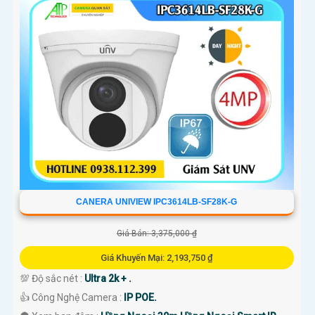
CANERA UNIVIEW IPC3614LB-SF28K-G
Giá Bán: 3,375,000 ₫
Giá Khuyến Mại: 2,193,750 ₫
💯 Độ sắc nét :
Ultra 2k + .
👍 Công Nghệ Camera :
IP POE.