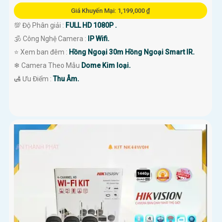
Giá Khuyến Mại: 1,199,000 ₫
💯 Độ Phân giải :
FULL HD 1080P .
🕉️ Công Nghệ Camera :
IP Wifi.
⭐ Xem ban đêm :
Hồng Ngoại 30m Hồng Ngoại Smart IR.
❄ Camera Theo Mẫu
Dome Kim loại.
️🛃 Ưu Điểm :
Thu Âm.