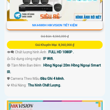
NK44W0H HIKVISION TIẾT KIỆM
Giá Bán: 8,560,000 ₫
Giá Khuyến Mại: 8,360,000 ₫
👁️‍🗨 Chất lượng hình Ảnh :
FULL HD 1080P .
👍 Sử dụng công nghệ :
IP Wifi.
🔴 Tầm Nhìn Ban Đêm :
Hồng Ngoại 20m Hồng Ngoại Smart
IR.
🛡 Camera Theo Mẫu
Đầu Ghi 4 kênh.
️💎 Khả Năng :
Thu hình Chất Lượng.