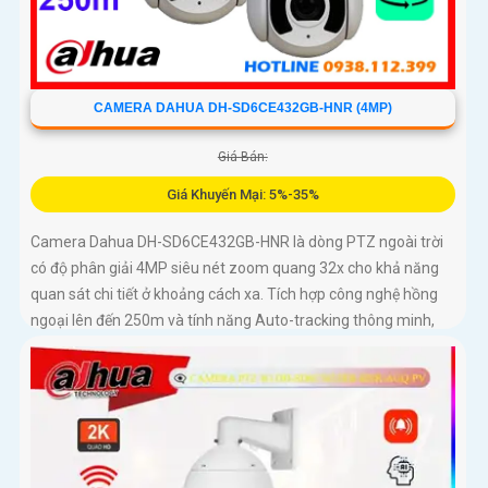
CAMERA DAHUA DH-SD6CE432GB-HNR (4MP)
Giá Bán:
Giá Khuyến Mại: 5%-35%
Camera Dahua DH-SD6CE432GB-HNR là dòng PTZ ngoài trời
có độ phân giải 4MP siêu nét zoom quang 32x cho khả năng
quan sát chi tiết ở khoảng cách xa. Tích hợp công nghệ hồng
ngoại lên đến 250m và tính năng Auto-tracking thông minh,
camera dễ dàng phát hiện và tự động theo dõi mục tiêu
chuyển động