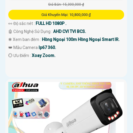
Giá Bán: 15,300,000 ₫
Giá Khuyến Mại: 10,800,000 ₫
👀 Độ sắc nét :
FULL HD 1080P .
🤖️ Công Nghệ Sử Dụng :
AHD CVI TVI BCS.
❃ Xem ban đêm :
Hồng Ngoại 100m Hồng Ngoại Smart IR.
👑 Mẫu Camera
Ip67 360.
️💮 Ưu Điểm :
Xoay Zoom.