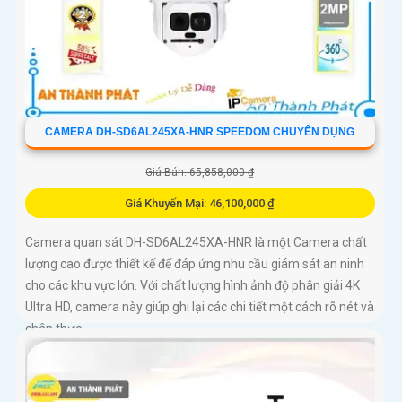
CAMERA DH-SD6AL245XA-HNR SPEEDOM CHUYÊN DỤNG
Giá Bán: 65,858,000 ₫
Giá Khuyến Mại: 46,100,000 ₫
Camera quan sát DH-SD6AL245XA-HNR là một Camera chất
lượng cao được thiết kế để đáp ứng nhu cầu giám sát an ninh
cho các khu vực lớn. Với chất lượng hình ảnh độ phân giải 4K
Ultra HD, camera này giúp ghi lại các chi tiết một cách rõ nét và
chân thực