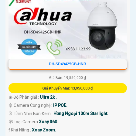
DH-SD49425GB-HNR
Giá Bán: 19,550,000 ₫
Giá Khuyến Mại: 13,950,000 ₫
☀️ Độ Phân giải :
Ultra 2k .
🤖️ Camera Công nghệ :
IP POE.
🌛 Tầm Nhìn Ban Đêm :
Hồng Ngoại 100m Starlight.
🕸️ Loại Camera
Xoay 360.
️ƒ Khả Năng :
Xoay Zoom.