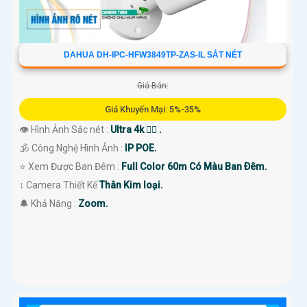
DAHUA DH-IPC-HFW3849TP-ZAS-IL SẮT NÉT
Giá Bán:
Giá Khuyến Mại: 5%-35%
👁 Hình Ảnh Sắc nét :
Ultra 4k 👍🏾 .
🕉️ Công Nghệ Hình Ảnh :
IP POE.
⭐ Xem Được Ban Đêm :
Full Color 60m Có Màu Ban Ðêm.
↕️ Camera Thiết Kế
Thân Kim loại.
️🔔 Khả Năng :
Zoom.