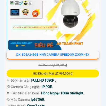
DH-SD5A245GB-HNR CAMERA SPEEDOM ZOOM 45X
Giá Bán: 39,992,000 ₫
Giá Khuyến Mại: 27,995,000 ₫
🔆 Độ Phân giải :
FULL HD 1080P .
🕉️ Camera Công nghệ :
IP POE.
✪ Tầm Nhìn Ban Đêm :
Hồng Ngoại 150m Starlight.
💦 Mẫu Camera
Ip67 360.