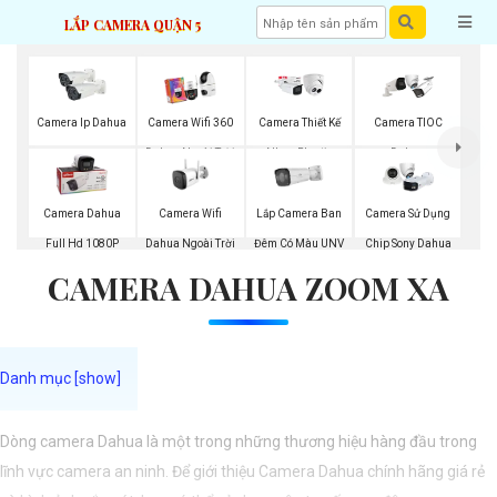
LẮP CAMERA QUẬN 5
Camera Ip Dahua
Camera Wifi 360
Camera Thiết Kế
Camera TIOC
Dahua Ngoài Trời
Nhựa Plastic
Dahua
Dahua
Camera Wifi
Lắp Camera Ban
Camera Dahua
Camera Sử Dụng
Dahua Ngoài Trời
Đêm Có Màu UNV
Full Hd 1080P
Chip Sony Dahua
CAMERA DAHUA ZOOM XA
Dòng camera Dahua là một trong những thương hiệu hàng đầu trong
lĩnh vực camera an ninh. Để giới thiệu Camera Dahua chính hãng giá rẻ