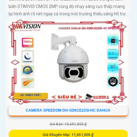
biến STARVIS CMOS 2MP cùng độ nhạy sáng cực thấp mang
lại hình ảnh rõ nét ngay cả trong môi trường thiếu sáng Hỗ trợ
zoom quang học 25X kết hợp chiếu sáng kép thông minh với
tầm xa hồng ngoại 100m và LED ấm 50m Tính năng quay
quét linh hoạt cùng chuẩn chống nước IP67 giúp quan sát ổn
định ngoài trời
CAMERA SPEEDOM DH-SD6CE225I-HC DAHUA
Giá Bán: 15,651,000 ₫
Giá Khuyến Mại: 11,651,000 ₫