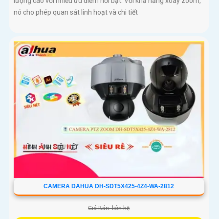
lượng cao với nhiều ưu điểm nổi bật. Với khả năng xoay zoom,
nó cho phép quan sát linh hoạt và chi tiết
CAMERA DAHUA DH-SDT5X425-4Z4-WA-2812
Giá Bán: liên hệ