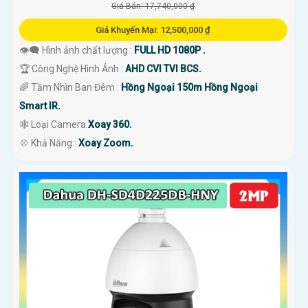
Giá Bán: 17,740,000 ₫
Giá Khuyến Mại: 12,500,000 ₫
👁️‍🗨 Hình ảnh chất lượng :
FULL HD 1080P .
🏆 Công Nghệ Hình Ảnh :
AHD CVI TVI BCS.
🌈 Tầm Nhìn Ban Đêm :
Hồng Ngoại 150m Hồng Ngoại
Smart IR.
🕸️ Loại Camera
Xoay 360.
️💠 Khả Năng :
Xoay Zoom.