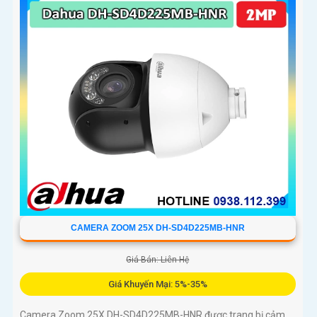
CAMERA ZOOM 25X DH-SD4D225MB-HNR
Giá Bán: Liên Hệ
Giá Khuyến Mại: 5%-35%
Camera Zoom 25X DH-SD4D225MB-HNR được trang bị cảm