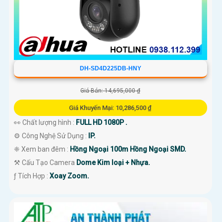
DH-SD4D225DB-HNY
Giá Bán: 14,695,000 ₫
Giá Khuyến Mại: 10,286,500 ₫
👀 Chất lượng hình :
FULL HD 1080P .
⚙ Công Nghệ Sử Dụng :
IP.
❈ Xem ban đêm :
Hồng Ngoại 100m Hồng Ngoại SMD.
⚒ Cấu Tạo Camera
Dome Kim loại + Nhựa.
️ƒ Tích Hợp :
Xoay Zoom.