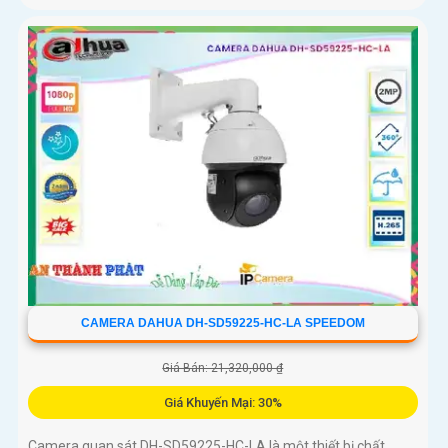
CAMERA DAHUA DH-SD59225-HC-LA SPEEDOM
Giá Bán: 21,320,000 ₫
Giá Khuyến Mại: 30%
Camera quan sát DH-SD59225-HC-LA là một thiết bị chất