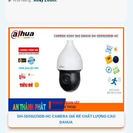
️✔️ Khả Năng :
Xoay Zoom.
DH-SD59225DB-HC CAMERA GIÁ RẺ CHẤT LƯỢNG CAO
DAHUA