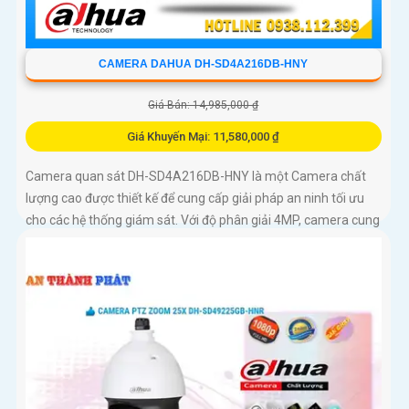
CAMERA DAHUA DH-SD4A216DB-HNY
Giá Bán: 14,985,000 ₫
Giá Khuyến Mại: 11,580,000 ₫
Camera quan sát DH-SD4A216DB-HNY là một Camera chất
lượng cao được thiết kế để cung cấp giải pháp an ninh tối ưu
cho các hệ thống giám sát. Với độ phân giải 4MP, camera cung
cấp hình ảnh sắc nét và chi tiết