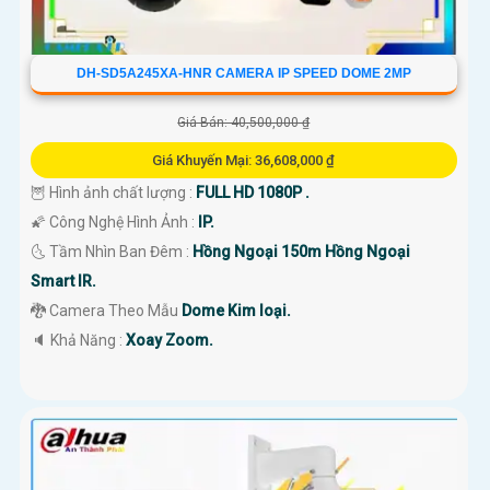
DH-SD5A245XA-HNR CAMERA IP SPEED DOME 2MP
Giá Bán: 40,500,000 ₫
Giá Khuyến Mại: 36,608,000 ₫
🦉 Hình ảnh chất lượng :
FULL HD 1080P .
🌠 Công Nghệ Hình Ảnh :
IP.
🌜 Tầm Nhìn Ban Đêm :
Hồng Ngoại 150m Hồng Ngoại
Smart IR.
🐉️ Camera Theo Mẫu
Dome Kim loại.
️🔈 Khả Năng :
Xoay Zoom.