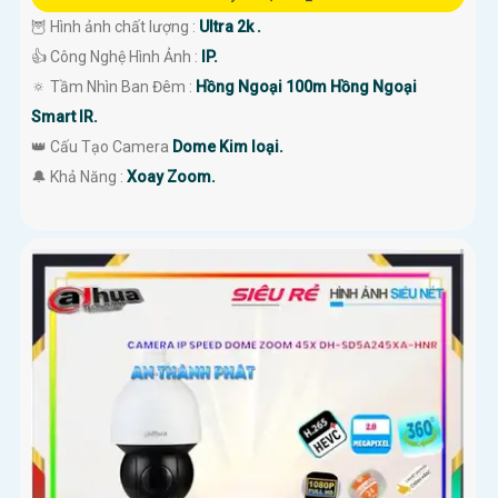
🦉 Hình ảnh chất lượng :
Ultra 2k .
👍 Công Nghệ Hình Ảnh :
IP.
🔅 Tầm Nhìn Ban Đêm :
Hồng Ngoại 100m Hồng Ngoại
Smart IR.
👑 Cấu Tạo Camera
Dome Kim loại.
️🔔 Khả Năng :
Xoay Zoom.