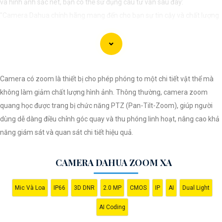
và hình ảnh sắc nét, bạn có thể sử dụng câu tư vấn sau đây:
"Camera Dahua chính hãng mang đến cho bạn sự tin cậy và chất lượng
vượt trội. Với hình ảnh sắc nét và tính năng an ninh hiện đại, sản phẩm
này hứa hẹn đáp ứng mọi nhu cầu giám sát của bạn. Đừng ngần ngại
trải nghiệm sự ổn định và chất lượng vượt trội của Camera Dahua chính
hãng với mức giá vô cùng hấp dẫn."
Camera có zoom là thiết bị cho phép phóng to một chi tiết vật thể mà
không làm giảm chất lượng hình ảnh. Thông thường, camera zoom
quang học được trang bị chức năng PTZ (Pan-Tilt-Zoom), giúp người
dùng dễ dàng điều chỉnh góc quay và thu phóng linh hoạt, nâng cao khả
năng giám sát và quan sát chi tiết hiệu quả.
CAMERA DAHUA ZOOM XA
'
Mic Và Loa
IP66
3D DNR
2.0 MP
CMOS
IP
AI
Dual Light
AI Coding