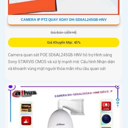
CAMERA IP PTZ QUAY XOAY DH-SD6AL245GB-HNV
Giá Bán: LIÊN HỆ
Giá Khuyến Mại: 45%
Camera quan sát POE SD6AL245GB-HNV hỗ trợ Hình sáng
Sony STARVIS CMOS và xử lý mạnh mẽ. Cấu hình Nhận diện
và khoanh vùng mặt người thỏa mãn nhu cầu quan sát