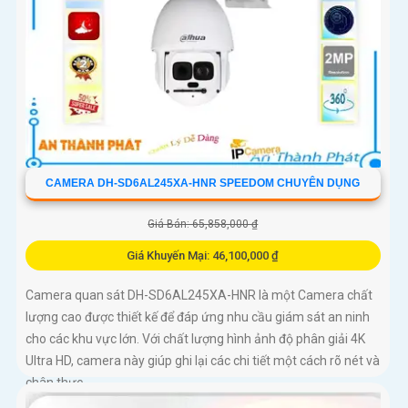
CAMERA DH-SD6AL245XA-HNR SPEEDOM CHUYÊN DỤNG
Giá Bán: 65,858,000 ₫
Giá Khuyến Mại: 46,100,000 ₫
Camera quan sát DH-SD6AL245XA-HNR là một Camera chất
lượng cao được thiết kế để đáp ứng nhu cầu giám sát an ninh
cho các khu vực lớn. Với chất lượng hình ảnh độ phân giải 4K
Ultra HD, camera này giúp ghi lại các chi tiết một cách rõ nét và
chân thực