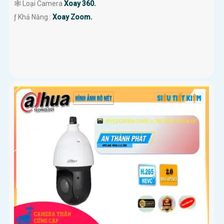
🕸️ Loại Camera
Xoay 360.
️ƒ Khả Năng :
Xoay Zoom.