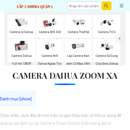
LẮP CAMERA QUẬN 5
Camera Ip Dahua
Camera Wifi 360
Camera Thiết Kế
Camera TIOC
Dahua Ngoài Trời
Nhựa Plastic
Dahua
Dahua
Camera Wifi
Lắp Camera Ban
Camera Dahua
Camera Sử Dụng
Dahua Ngoài Trời
Đêm Có Màu UNV
Full Hd 1080P
Chip Sony Dahua
CAMERA DAHUA ZOOM XA
Chắc chắn, dưới đây là một mẫu tư giới thiệu bạn có thể sử dụng để
quảng cáo dịch vụ lắp Camera Zoom Quang chất lượng giá rẻ: