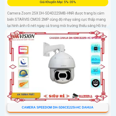
Giá Khuyến Mại: 5%-35%
Camera Zoom 25X DH-SD4D225MB-HNR được trang bị cảm
biến STARVIS CMOS 2MP cùng độ nhạy sáng cực thấp mang
lại hình ảnh rõ nét ngay cả trong môi trường thiếu sáng Hỗ trợ
zoom quang học 25X kết hợp chiếu sáng kép thông minh với
tầm xa hồng ngoại 100m và LED ấm 50m Tính năng quay
quét linh hoạt cùng chuẩn chống nước IP67 giúp quan sát ổn
định ngoài trời
CAMERA SPEEDOM DH-SD6CE225I-HC DAHUA