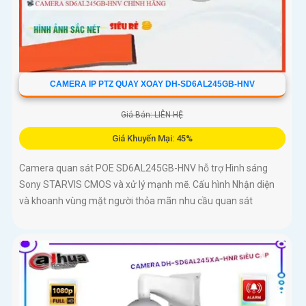
CAMERA IP PTZ QUAY XOAY DH-SD6AL245GB-HNV
Giá Bán: LIÊN HỆ
Giá Khuyến Mại: 45%
Camera quan sát POE SD6AL245GB-HNV hỗ trợ Hình sáng
Sony STARVIS CMOS và xử lý mạnh mẽ. Cấu hình Nhận diện
và khoanh vùng mặt người thỏa mãn nhu cầu quan sát