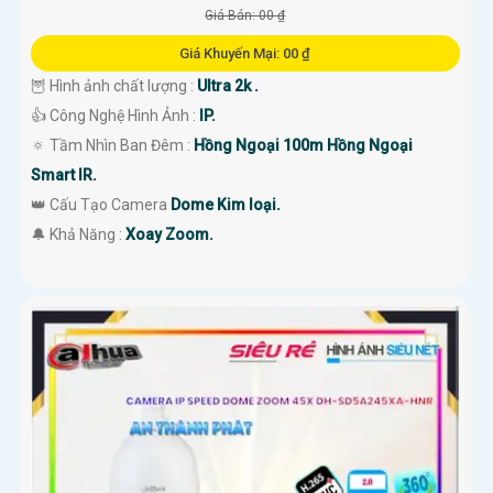
Giá Bán: 00 ₫
Giá Khuyến Mại: 00 ₫
🦉 Hình ảnh chất lượng :
Ultra 2k .
👍 Công Nghệ Hình Ảnh :
IP.
🔅 Tầm Nhìn Ban Đêm :
Hồng Ngoại 100m Hồng Ngoại
Smart IR.
👑 Cấu Tạo Camera
Dome Kim loại.
️🔔 Khả Năng :
Xoay Zoom.