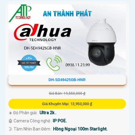
DH-SD49425GB-HNR
Giá Bán: 19,550,000 ₫
Giá Khuyến Mại: 13,950,000 ₫
☀️ Độ Phân giải :
Ultra 2k .
🤖️ Camera Công nghệ :
IP POE.
🌛 Tầm Nhìn Ban Đêm :
Hồng Ngoại 100m Starlight.