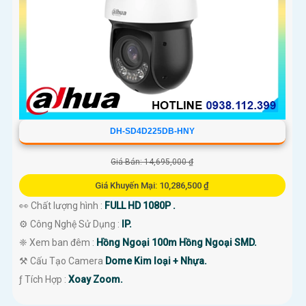
DH-SD4D225DB-HNY
Giá Bán: 14,695,000 ₫
Giá Khuyến Mại: 10,286,500 ₫
👀 Chất lượng hình :
FULL HD 1080P .
⚙ Công Nghệ Sử Dụng :
IP.
❈ Xem ban đêm :
Hồng Ngoại 100m Hồng Ngoại SMD.
⚒ Cấu Tạo Camera
Dome Kim loại + Nhựa.
️ƒ Tích Hợp :
Xoay Zoom.