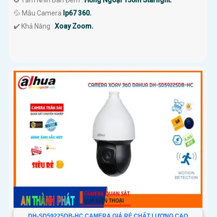
✪ Tầm Nhìn Ban Đêm :
Hồng Ngoại 150m Starlight.
💦 Mẫu Camera
Ip67 360.
️✔️ Khả Năng :
Xoay Zoom.
DH-SD59225DB-HC CAMERA GIÁ RẺ CHẤT LƯỢNG CAO