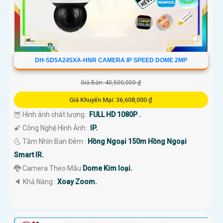
DH-SD5A245XA-HNR CAMERA IP SPEED DOME 2MP
Giá Bán: 40,500,000 ₫
Giá Khuyến Mại: 36,608,000 ₫
🦉 Hình ảnh chất lượng :
FULL HD 1080P .
🌠 Công Nghệ Hình Ảnh :
IP.
🌜 Tầm Nhìn Ban Đêm :
Hồng Ngoại 150m Hồng Ngoại
Smart IR.
🐉️ Camera Theo Mẫu
Dome Kim loại.
️🔈 Khả Năng :
Xoay Zoom.