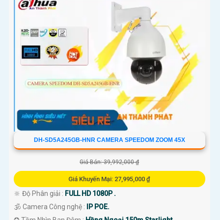
DH-SD5A245GB-HNR CAMERA SPEEDOM ZOOM 45X
Giá Bán: 39,992,000 ₫
Giá Khuyến Mại: 27,995,000 ₫
🔆 Độ Phân giải :
FULL HD 1080P .
🕉️ Camera Công nghệ :
IP POE.