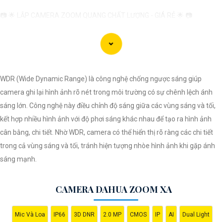
📷 🌟 LẮP CAMERA ZOOM QUANG CHẤT LƯỢNG - GIÁ RẺ 🌟 📷
🔒 Bảo vệ tài sản, giám sát an ninh hiệu quả với CAMERA ZOOM QUANG
chất lượng cao từ chúng tôi! 🔒
🎯 Với chất lượng hình ảnh sắc nét, khả năng zoom tốt, và tính năng
thông minh, camera zoom quang sẽ
tự tin
bạn không bỏ lỡ bất kỳ chi tiết
WDR (Wide Dynamic Range) là công nghệ chống ngược sáng giúp
quan trọng nào.
camera ghi lại hình ảnh rõ nét trong môi trường có sự chênh lệch ánh
🛡️ Tại đây, chúng tôi cam kết cung cấp dịch vụ lắp đặt camera zoom
sáng lớn. Công nghệ này điều chỉnh độ sáng giữa các vùng sáng và tối,
quang chất lượng, uy tín và giá rẻ nhất trên thị trường.
kết hợp nhiều hình ảnh với độ phơi sáng khác nhau để tạo ra hình ảnh
🏡 An toàn tại nhà, công ty hoặc cơ sở kinh doanh của bạn ngay hôm
cân bằng, chi tiết. Nhờ WDR, camera có thể hiển thị rõ ràng các chi tiết
nay! 🏢
trong cả vùng sáng và tối, tránh hiện tượng nhòe hình ảnh khi gặp ánh
🔧 Hãy liên hệ ngay để được tư vấn miễn phí và nhận ưu đãi hấp dẫn cho
sáng mạnh.
việc lắp đặt Camera Zoom Quang!
CAMERA DAHUA ZOOM XA
Hy vọng mẫu tư giới thiệu này sẽ giúp bạn thu hút được nhiều khách
hàng tiềm năng cho dịch vụ lắp Camera Zoom Quang của bạn!
Mic Và Loa
IP66
3D DNR
2.0 MP
CMOS
IP
AI
Dual Light