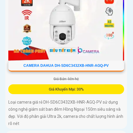
CAMERA DAHUA DH-SD6C3432XB-HNR-AGQ-PV
Giá Bán: liên hệ
Giá Khuyến Mại: 30%
Loại camera giá rẻ DH-SD6C3432XB-HNR-AGQ-PV sử dụng
công nghệ giám sát ban đêm Hồng Ngoại 150m siêu sáng và
đẹp. Với độ phân giải Ultra 2k, camera cho chất lượng hình ảnh
rõ nét