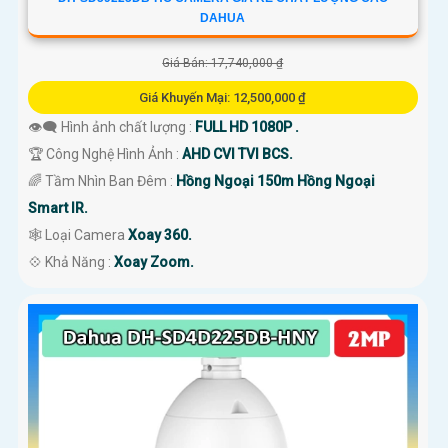
DAHUA
Giá Bán: 17,740,000 ₫
Giá Khuyến Mại: 12,500,000 ₫
👁️‍🗨 Hình ảnh chất lượng :
FULL HD 1080P .
🏆 Công Nghệ Hình Ảnh :
AHD CVI TVI BCS.
🌈 Tầm Nhìn Ban Đêm :
Hồng Ngoại 150m Hồng Ngoại
Smart IR.
🕸️ Loại Camera
Xoay 360.
️💠 Khả Năng :
Xoay Zoom.