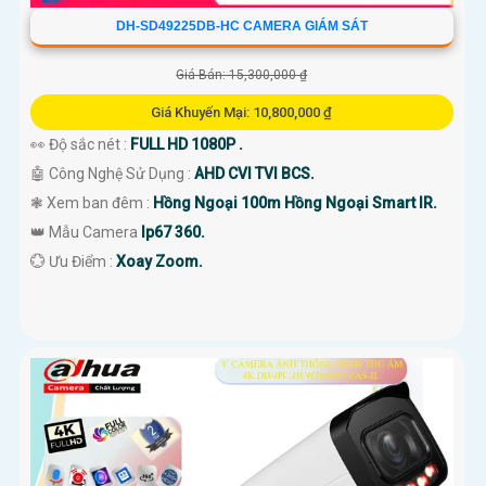
DH-SD49225DB-HC CAMERA GIÁM SÁT
Giá Bán: 15,300,000 ₫
Giá Khuyến Mại: 10,800,000 ₫
👀 Độ sắc nét :
FULL HD 1080P .
🤖️ Công Nghệ Sử Dụng :
AHD CVI TVI BCS.
❃ Xem ban đêm :
Hồng Ngoại 100m Hồng Ngoại Smart IR.
👑 Mẫu Camera
Ip67 360.
️💮 Ưu Điểm :
Xoay Zoom.