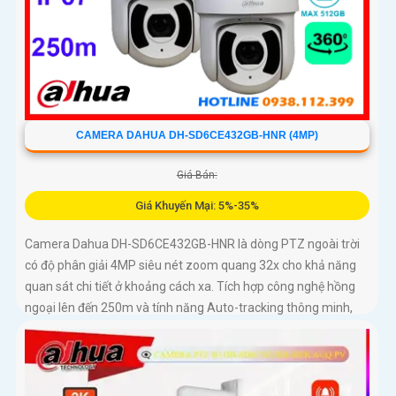
CAMERA DAHUA DH-SD6CE432GB-HNR (4MP)
Giá Bán:
Giá Khuyến Mại: 5%-35%
Camera Dahua DH-SD6CE432GB-HNR là dòng PTZ ngoài trời
có độ phân giải 4MP siêu nét zoom quang 32x cho khả năng
quan sát chi tiết ở khoảng cách xa. Tích hợp công nghệ hồng
ngoại lên đến 250m và tính năng Auto-tracking thông minh,
camera dễ dàng phát hiện và tự động theo dõi mục tiêu
chuyển động