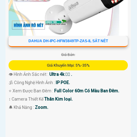
DAHUA DH-IPC-HFW3849TP-ZAS-IL SẮT NÉT
Giá Bán:
Giá Khuyến Mại: 5%-35%
👁 Hình Ảnh Sắc nét :
Ultra 4k 👍🏾 .
🕉️ Công Nghệ Hình Ảnh :
IP POE.
⭐ Xem Được Ban Đêm :
Full Color 60m Có Màu Ban Ðêm.
↕️ Camera Thiết Kế
Thân Kim loại.
️🔔 Khả Năng :
Zoom.