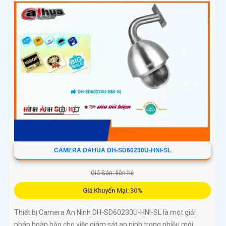
CAMERA DAHUA DH-SD60230U-HNI-SL
Giá Bán: liên hệ
Giá Khuyến Mại: 30%
Thiết bị Camera An Ninh DH-SD60230U-HNI-SL là một giải
pháp hoàn hảo cho việc giám sát an ninh trong nhiều môi