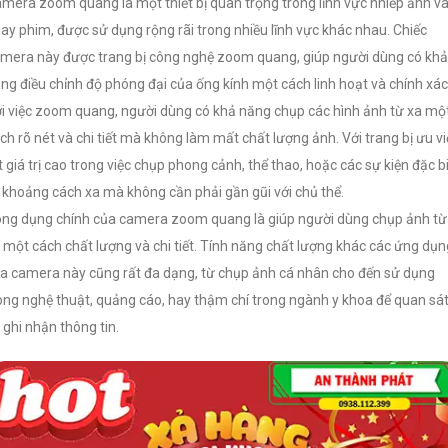
mera zoom quang là một thiết bị quan trọng trong lĩnh vực nhiếp ảnh v
ay phim, được sử dụng rộng rãi trong nhiều lĩnh vực khác nhau. Chiếc
mera này được trang bị công nghệ zoom quang, giúp người dùng có khả
ng điều chỉnh độ phóng đại của ống kính một cách linh hoạt và chính xác
i việc zoom quang, người dùng có khả năng chụp các hình ảnh từ xa mộ
ch rõ nét và chi tiết mà không làm mất chất lượng ảnh. Với trang bị ưu vi
t giá trị cao trong việc chụp phong cảnh, thể thao, hoặc các sự kiện đặc b
 khoảng cách xa mà không cần phải gần gũi với chủ thể.
ng dụng chính của camera zoom quang là giúp người dùng chụp ảnh từ
 một cách chất lượng và chi tiết. Tính năng chất lượng khác các ứng dụn
a camera này cũng rất đa dạng, từ chụp ảnh cá nhân cho đến sử dụng
ong nghệ thuật, quảng cáo, hay thậm chí trong ngành y khoa để quan sá
 ghi nhận thông tin.