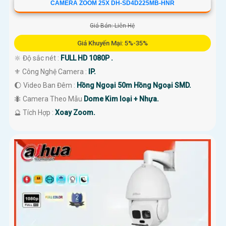
CAMERA ZOOM 25X DH-SD4D225MB-HNR
Giá Bán: Liên Hệ
Giá Khuyến Mại: 5%-35%
🔆 Độ sắc nét :
FULL HD 1080P .
⚜️ Công Nghệ Camera :
IP.
🌔 Video Ban Đêm :
Hồng Ngoại 50m Hồng Ngoại SMD.
🐜 Camera Theo Mẫu
Dome Kim loại + Nhựa.
️🔮 Tích Hợp :
Xoay Zoom.