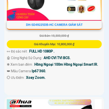
DH-SD49225DB-HC CAMERA GIÁM SÁT
Giá Bán: 15,300,000 ₫
Giá Khuyến Mại: 10,800,000 ₫
👀 Độ sắc nét :
FULL HD 1080P .
🤖️ Công Nghệ Sử Dụng :
AHD CVI TVI BCS.
❃ Xem ban đêm :
Hồng Ngoại 100m Hồng Ngoại Smart IR.
👑 Mẫu Camera
Ip67 360.
️💮 Ưu Điểm :
Xoay Zoom.