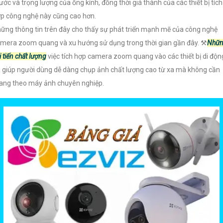
ước và trọng lượng của ống kính, đồng thời giá thành của các thiết bị tích
p công nghệ này cũng cao hơn.
ững thông tin trên đây cho thấy sự phát triển mạnh mẽ của công nghệ
mera zoom quang và xu hướng sử dụng trong thời gian gần đây. ⚒
Nhữ
i tiến chất lượng
việc tích hợp camera zoom quang vào các thiết bị di độn
 giúp người dùng dễ dàng chụp ảnh chất lượng cao từ xa mà không cần
ng theo máy ảnh chuyên nghiệp.