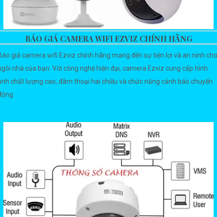
BÁO GIÁ CAMERA WIFI EZVIZ CHÍNH HÃNG
Báo giá camera wifi Ezviz chính hãng mang đến sự tiện lợi và an ninh ch
ngôi nhà của bạn. Với công nghệ hiện đại, camera Ezviz cung cấp hình
ảnh chất lượng cao, đàm thoại hai chiều và chức năng cảnh báo chuyển
động