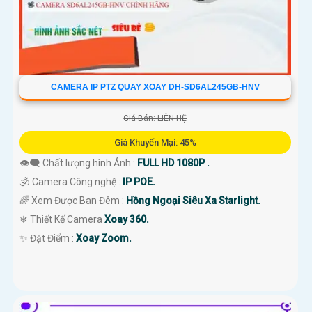
CAMERA IP PTZ QUAY XOAY DH-SD6AL245GB-HNV
Giá Bán: LIÊN HỆ
Giá Khuyến Mại: 45%
👁️‍🗨 Chất lượng hình Ảnh :
FULL HD 1080P .
🕉️ Camera Công nghệ :
IP POE.
🌈 Xem Được Ban Đêm :
Hồng Ngoại Siêu Xa Starlight.
❄ Thiết Kế Camera
Xoay 360.
️✨ Đặt Điểm :
Xoay Zoom.