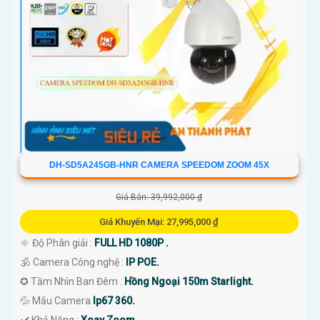
DH-SD5A245GB-HNR CAMERA SPEEDOM ZOOM 45X
Giá Bán: 39,992,000 ₫
Giá Khuyến Mại: 27,995,000 ₫
🔆 Độ Phân giải :
FULL HD 1080P .
🕉️ Camera Công nghệ :
IP POE.
✪ Tầm Nhìn Ban Đêm :
Hồng Ngoại 150m Starlight.
💦 Mẫu Camera
Ip67 360.