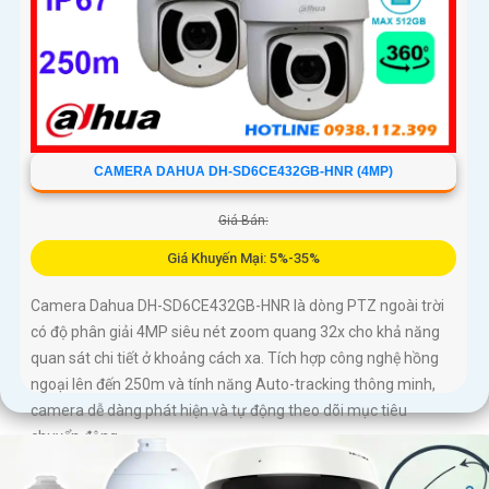
CAMERA DAHUA DH-SD6CE432GB-HNR (4MP)
Giá Bán:
Giá Khuyến Mại: 5%-35%
Camera Dahua DH-SD6CE432GB-HNR là dòng PTZ ngoài trời
có độ phân giải 4MP siêu nét zoom quang 32x cho khả năng
quan sát chi tiết ở khoảng cách xa. Tích hợp công nghệ hồng
ngoại lên đến 250m và tính năng Auto-tracking thông minh,
camera dễ dàng phát hiện và tự động theo dõi mục tiêu
chuyển động