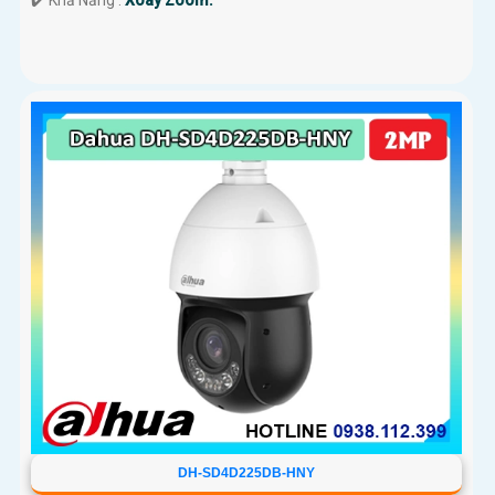
️✔️ Khả Năng :
Xoay Zoom.
DH-SD4D225DB-HNY