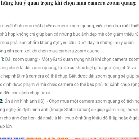
hững lưu ý quan trọng khi chọn mua camera zoom quang
i quyết định mua một chiếc camera zoom quang, việc chọn lựa một thiế
 phù hợp không chỉ giúp bạn có những bức ảnh đẹp mà còn giảm thiểu rủ
 mua phải sản phẩm không đạt yêu cầu. Dưới đây là những lưu ý quan
ọng cần xem xét khi chọn mua camera zoom quang:

1:
Dải zoom quang: - Một yếu tố quan trọng nhất khi chọn camera zoo
ang chính là dải zoom quang, tức là sự khác biệt giữa góc rộng nhất và
c hẹp nhất mà camera có thể chụp. Biết được dải zoom quang sẽ giúp b
c định được phạm vi mà chiếc camera có thể bao phủ, từ cảnh chụp rộn
o đến các cảnh chụp từ xa.
2:
Ổn định hình ảnh (IS): - Chọn mua một camera zoom quang có tích h
ng nghệ ổn định hình ảnh (Image Stabilization) sẽ giúp giảm rung lắc và
m cho ảnh đẹp hơn, đặc biệt là khi chụp ở những khẩu độ thấp hoặc ở gó
ụp lớn.