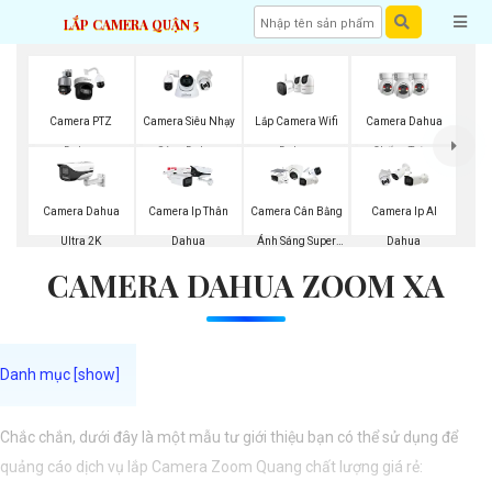
LẮP CAMERA QUẬN 5
Lắp Camera Wifi
Camera PTZ
Camera Siêu Nhạy
Camera Dahua
Dahua
Dahua
Sáng Dahua
Chống Trộm
Camera Dahua
Camera Ip Thân
Camera Cân Bằng
Camera Ip AI
Ultra 2K
Dahua
Ánh Sáng Super
Dahua
CAMERA DAHUA ZOOM XA
Adapt
Chắc chắn, dưới đây là một mẫu tư giới thiệu bạn có thể sử dụng để
quảng cáo dịch vụ lắp Camera Zoom Quang chất lượng giá rẻ: