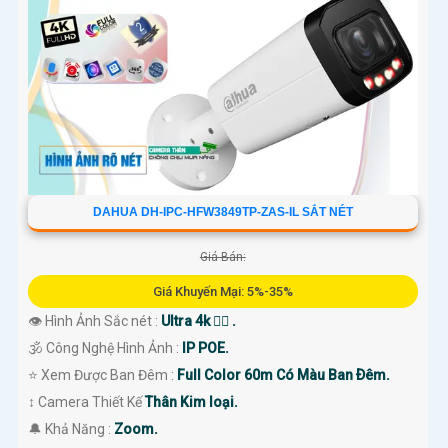
DAHUA DH-IPC-HFW3849TP-ZAS-IL SẮT NÉT
Giá Bán:
Giá Khuyến Mại: 5%-35%
👁 Hình Ảnh Sắc nét :
Ultra 4k 👍🏾 .
🕉️ Công Nghệ Hình Ảnh :
IP POE.
⭐ Xem Được Ban Đêm :
Full Color 60m Có Màu Ban Ðêm.
↕️ Camera Thiết Kế
Thân Kim loại.
️🔔 Khả Năng :
Zoom.