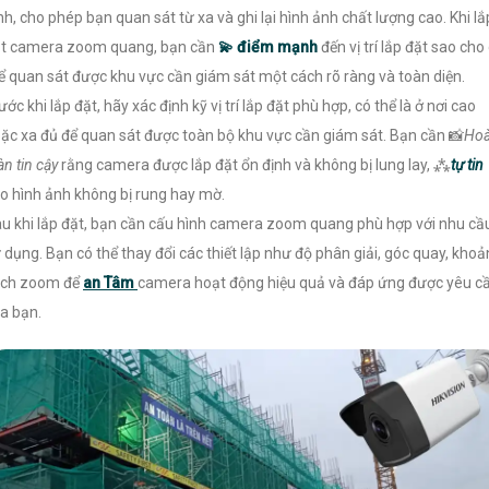
nh, cho phép bạn quan sát từ xa và ghi lại hình ảnh chất lượng cao. Khi lắ
t camera zoom quang, bạn cần
💫 điểm mạnh
đến vị trí lắp đặt sao cho
ể quan sát được khu vực cần giám sát một cách rõ ràng và toàn diện.
ước khi lắp đặt, hãy xác định kỹ vị trí lắp đặt phù hợp, có thể là ở nơi cao
ặc xa đủ để quan sát được toàn bộ khu vực cần giám sát. Bạn cần 📸
Ho
àn tin cậy
rằng camera được lắp đặt ổn định và không bị lung lay, ⁂
tự tin
o hình ảnh không bị rung hay mờ.
u khi lắp đặt, bạn cần cấu hình camera zoom quang phù hợp với nhu cầ
 dụng. Bạn có thể thay đổi các thiết lập như độ phân giải, góc quay, kho
ách zoom để
an Tâm
camera hoạt động hiệu quả và đáp ứng được yêu c
a bạn.