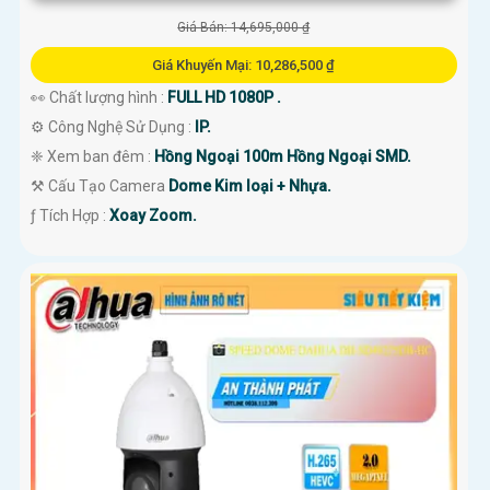
Giá Bán: 14,695,000 ₫
Giá Khuyến Mại: 10,286,500 ₫
👀 Chất lượng hình :
FULL HD 1080P .
⚙ Công Nghệ Sử Dụng :
IP.
❈ Xem ban đêm :
Hồng Ngoại 100m Hồng Ngoại SMD.
⚒ Cấu Tạo Camera
Dome Kim loại + Nhựa.
️ƒ Tích Hợp :
Xoay Zoom.