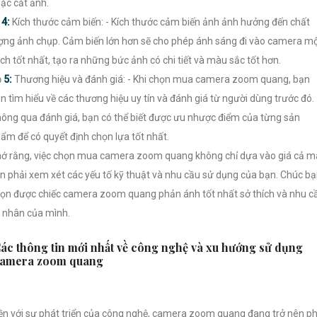
ặc cắt ảnh.

4:
Kích thước cảm biến: - Kích thước cảm biến ảnh ảnh hưởng đến chất
ợng ảnh chụp. Cảm biến lớn hơn sẽ cho phép ánh sáng đi vào camera m
ch tốt nhất, tạo ra những bức ảnh có chi tiết và màu sắc tốt hơn.

5:
Thương hiệu và đánh giá: - Khi chọn mua camera zoom quang, bạn
n tìm hiểu về các thương hiệu uy tín và đánh giá từ người dùng trước đó.
ông qua đánh giá, bạn có thể biết được ưu nhược điểm của từng sản
ẩm để có quyết định chọn lựa tốt nhất.
ớ rằng, việc chọn mua camera zoom quang không chỉ dựa vào giá cả m
n phải xem xét các yếu tố kỹ thuật và nhu cầu sử dụng của bạn. Chúc b
ọn được chiếc camera zoom quang phản ánh tốt nhất sở thích và nhu c
 nhân của mình.
ác thông tin mới nhất về công nghệ và xu hướng sử dụng
amera zoom quang
ền với sự phát triển của công nghệ, camera zoom quang đang trở nên p