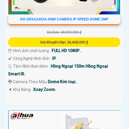
DH-SD5A245XA-HNR CAMERA IP SPEED DOME 2MP
Giá Bán: 40,500,000 ₫
Giá Khuyến Mại: 36,608,000 ₫
🦉 Hình ảnh chất lượng :
FULL HD 1080P .
🌠 Công Nghệ Hình Ảnh :
IP.
🌜 Tầm Nhìn Ban Đêm :
Hồng Ngoại 150m Hồng Ngoại
Smart IR.
🐉️ Camera Theo Mẫu
Dome Kim loại.
️🔈 Khả Năng :
Xoay Zoom.