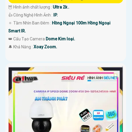
🦉 Hình ảnh chất lượng :
Ultra 2k .
👍 Công Nghệ Hình Ảnh :
IP.
🔅 Tầm Nhìn Ban Đêm :
Hồng Ngoại 100m Hồng Ngoại
Smart IR.
👑 Cấu Tạo Camera
Dome Kim loại.
️🔔 Khả Năng :
Xoay Zoom.