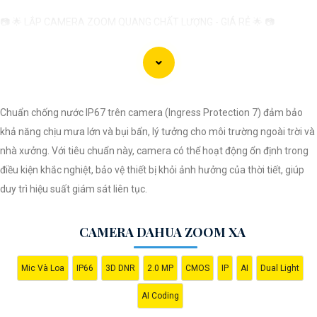
📷 🌟 LẮP CAMERA ZOOM QUANG CHẤT LƯỢNG - GIÁ RẺ 🌟 📷
🔒 Bảo vệ tài sản, giám sát an ninh hiệu quả với CAMERA ZOOM QUANG
chất lượng cao từ chúng tôi! 🔒
🎯 Với chất lượng hình ảnh sắc nét, khả năng zoom tốt, và tính năng
thông minh, camera zoom quang sẽ
tự tin
bạn không bỏ lỡ bất kỳ chi tiết
Chuẩn chống nước IP67 trên camera (Ingress Protection 7) đảm bảo
quan trọng nào.
khả năng chịu mưa lớn và bụi bẩn, lý tưởng cho môi trường ngoài trời và
🛡️ Tại đây, chúng tôi cam kết cung cấp dịch vụ lắp đặt camera zoom
nhà xưởng. Với tiêu chuẩn này, camera có thể hoạt động ổn định trong
quang chất lượng, uy tín và giá rẻ nhất trên thị trường.
điều kiện khắc nghiệt, bảo vệ thiết bị khỏi ảnh hưởng của thời tiết, giúp
🏡 An toàn tại nhà, công ty hoặc cơ sở kinh doanh của bạn ngay hôm
duy trì hiệu suất giám sát liên tục.
nay! 🏢
🔧 Hãy liên hệ ngay để được tư vấn miễn phí và nhận ưu đãi hấp dẫn cho
CAMERA DAHUA ZOOM XA
việc lắp đặt Camera Zoom Quang!
Mic Và Loa
IP66
3D DNR
2.0 MP
CMOS
IP
AI
Dual Light
Hy vọng mẫu tư giới thiệu này sẽ giúp bạn thu hút được nhiều khách
hàng tiềm năng cho dịch vụ lắp Camera Zoom Quang của bạn!
AI Coding