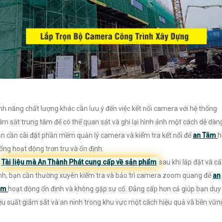
nh năng chất lượng khác cần lưu ý đến việc kết nối camera với hệ thống
ám sát trung tâm để có thể quan sát và ghi lại hình ảnh một cách dễ dàn
n cần cài đặt phần mềm quản lý camera và kiểm tra kết nối để
an Tâm
h
ống hoạt động trơn tru và ổn định.
⁂
Tài liệu mà An Thành Phát cung cấp về sản phẩm
sau khi lắp đặt và c
nh, bạn cần thường xuyên kiểm tra và bảo trì camera zoom quang để
an
âm
hoạt động ổn định và không gặp sự cố. Đẳng cấp hơn cả giúp bạn duy 
ệu suất giám sát và an ninh trong khu vực một cách hiệu quả và bền vữn