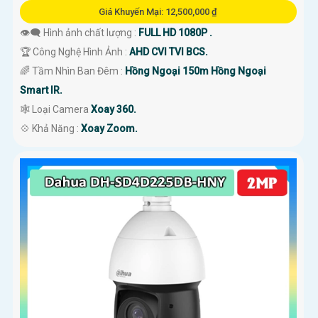
Giá Khuyến Mại: 12,500,000 ₫
👁️‍🗨 Hình ảnh chất lượng :
FULL HD 1080P .
🏆 Công Nghệ Hình Ảnh :
AHD CVI TVI BCS.
🌈 Tầm Nhìn Ban Đêm :
Hồng Ngoại 150m Hồng Ngoại
Smart IR.
🕸️ Loại Camera
Xoay 360.
️💠 Khả Năng :
Xoay Zoom.