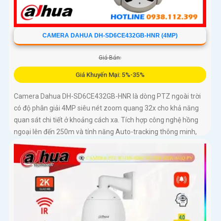
CAMERA DAHUA DH-SD6CE432GB-HNR (4MP)
Giá Bán:
Giá Khuyến Mại: 5%-35%
Camera Dahua DH-SD6CE432GB-HNR là dòng PTZ ngoài trời
có độ phân giải 4MP siêu nét zoom quang 32x cho khả năng
quan sát chi tiết ở khoảng cách xa. Tích hợp công nghệ hồng
ngoại lên đến 250m và tính năng Auto-tracking thông minh,
camera dễ dàng phát hiện và tự động theo dõi mục tiêu
chuyển động