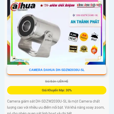
CAMERA DAHUA DH-SDZW2030U-SL
Giá Bán: LIÊN HỆ
Giá Khuyến Mại: 30%
Camera giám sát DH-SDZW2030U-SL là một Camera chất
lượng cao với nhiều ưu điểm nổi bật. Với khả năng xoay zoom,
nó cho phép quan sát linh hoạt và chi tiết