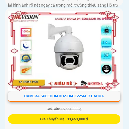
lại hình ảnh rõ nét ngay cả trong môi trường thiếu sáng Hỗ trợ
zoom quang học 25X kết hợp chiếu sáng kép thông minh với
tầm xa hồng ngoại 100m và LED ấm 50m Tính năng quay
quét linh hoạt cùng chuẩn chống nước IP67 giúp quan sát ổn
định ngoài trời
CAMERA SPEEDOM DH-SD6CE225I-HC DAHUA
Giá Bán: 15,651,000 ₫
Giá Khuyến Mại: 11,651,000 ₫