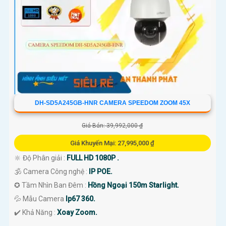
DH-SD5A245GB-HNR CAMERA SPEEDOM ZOOM 45X
Giá Bán: 39,992,000 ₫
Giá Khuyến Mại: 27,995,000 ₫
🔆 Độ Phân giải :
FULL HD 1080P .
🕉️ Camera Công nghệ :
IP POE.
✪ Tầm Nhìn Ban Đêm :
Hồng Ngoại 150m Starlight.
💦 Mẫu Camera
Ip67 360.
️✔️ Khả Năng :
Xoay Zoom.