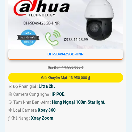
DH-SD49425GB-HNR
Giá Bán: 19,550,000 ₫
Giá Khuyến Mại: 13,950,000 ₫
☀️ Độ Phân giải :
Ultra 2k .
🤖️ Camera Công nghệ :
IP POE.
🌛 Tầm Nhìn Ban Đêm :
Hồng Ngoại 100m Starlight.
🕸️ Loại Camera
Xoay 360.
️ƒ Khả Năng :
Xoay Zoom.