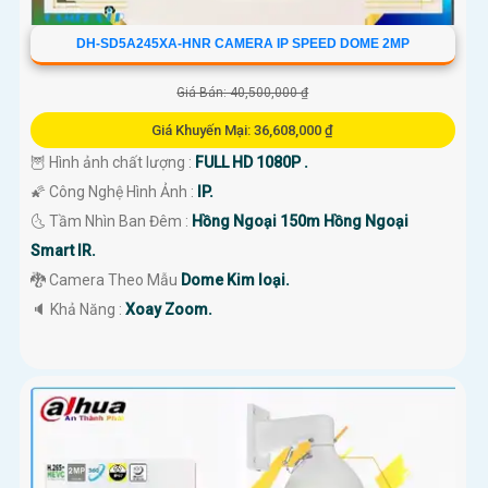
DH-SD5A245XA-HNR CAMERA IP SPEED DOME 2MP
Giá Bán: 40,500,000 ₫
Giá Khuyến Mại: 36,608,000 ₫
🦉 Hình ảnh chất lượng :
FULL HD 1080P .
🌠 Công Nghệ Hình Ảnh :
IP.
🌜 Tầm Nhìn Ban Đêm :
Hồng Ngoại 150m Hồng Ngoại
Smart IR.
🐉️ Camera Theo Mẫu
Dome Kim loại.
️🔈 Khả Năng :
Xoay Zoom.