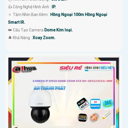
👍 Công Nghệ Hình Ảnh :
IP.
🔅 Tầm Nhìn Ban Đêm :
Hồng Ngoại 100m Hồng Ngoại
Smart IR.
👑 Cấu Tạo Camera
Dome Kim loại.
️🔔 Khả Năng :
Xoay Zoom.