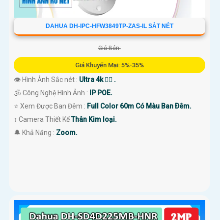
DAHUA DH-IPC-HFW3849TP-ZAS-IL SẮT NÉT
Giá Bán:
Giá Khuyến Mại: 5%-35%
👁 Hình Ảnh Sắc nét :
Ultra 4k 👍🏾 .
🕉️ Công Nghệ Hình Ảnh :
IP POE.
⭐ Xem Được Ban Đêm :
Full Color 60m Có Màu Ban Ðêm.
↕️ Camera Thiết Kế
Thân Kim loại.
️🔔 Khả Năng :
Zoom.