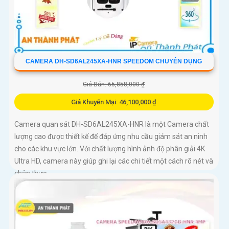
CAMERA DH-SD6AL245XA-HNR SPEEDOM CHUYÊN DỤNG
Giá Bán: 65,858,000 ₫
Giá Khuyến Mại: 46,100,000 ₫
Camera quan sát DH-SD6AL245XA-HNR là một Camera chất
lượng cao được thiết kế để đáp ứng nhu cầu giám sát an ninh
cho các khu vực lớn. Với chất lượng hình ảnh độ phân giải 4K
Ultra HD, camera này giúp ghi lại các chi tiết một cách rõ nét và
chân thực