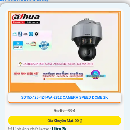
'
SDT5X425-4Z4-WA-2812 CAMERA SPEED DOME 2K
Giá Bán: 00 ₫
Giá Khuyến Mại: 00 ₫
🦉 Hình ảnh chất lượng :
Ultra 2k .