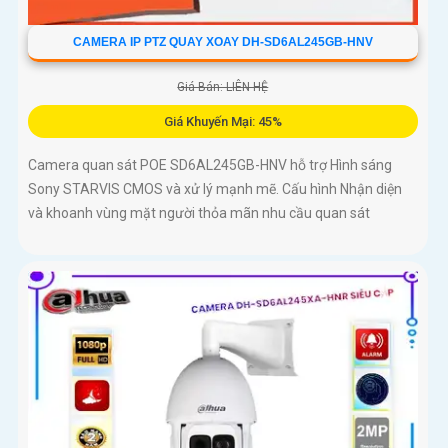
CAMERA IP PTZ QUAY XOAY DH-SD6AL245GB-HNV
Giá Bán: LIÊN HỆ
Giá Khuyến Mại: 45%
Camera quan sát POE SD6AL245GB-HNV hỗ trợ Hình sáng
Sony STARVIS CMOS và xử lý mạnh mẽ. Cấu hình Nhận diện
và khoanh vùng mặt người thỏa mãn nhu cầu quan sát