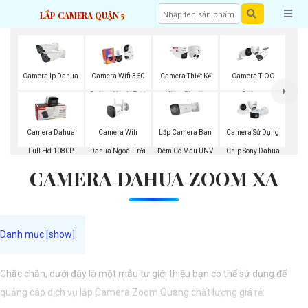
LẮP CAMERA QUẬN 5
Camera Ip Dahua
Camera Wifi 360
Camera Thiết Kế
Camera TIOC
Dahua Ngoài Trời
Nhựa Plastic
Dahua
Dahua
Camera Wifi
Lắp Camera Ban
Camera Dahua
Camera Sử Dụng
Dahua Ngoài Trời
Đêm Có Màu UNV
Full Hd 1080P
Chip Sony Dahua
CAMERA DAHUA ZOOM XA
Chắc chắn, dưới đây là một mẫu tư giới thiệu bạn có thể sử dụng để
quảng cáo dịch vụ lắp Camera Zoom Quang chất lượng giá rẻ: