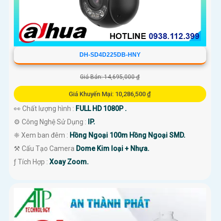
DH-SD4D225DB-HNY
Giá Bán: 14,695,000 ₫
Giá Khuyến Mại: 10,286,500 ₫
👀 Chất lượng hình :
FULL HD 1080P .
⚙ Công Nghệ Sử Dụng :
IP.
❈ Xem ban đêm :
Hồng Ngoại 100m Hồng Ngoại SMD.
⚒ Cấu Tạo Camera
Dome Kim loại + Nhựa.
️ƒ Tích Hợp :
Xoay Zoom.