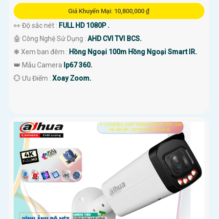
Giá Khuyến Mại: 10,800,000 ₫
👀 Độ sắc nét :
FULL HD 1080P .
🤖️ Công Nghệ Sử Dụng :
AHD CVI TVI BCS.
❃ Xem ban đêm :
Hồng Ngoại 100m Hồng Ngoại Smart IR.
👑 Mẫu Camera
Ip67 360.
️💮 Ưu Điểm :
Xoay Zoom.