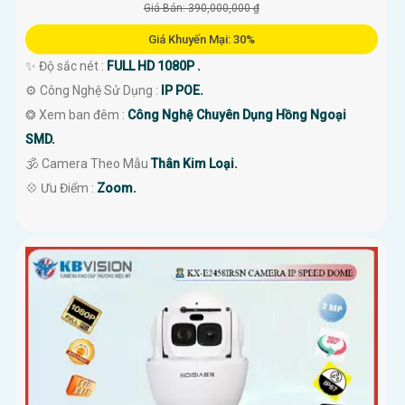
Giá Bán: 390,000,000 ₫
Giá Khuyến Mại: 30%
✨ Độ sắc nét :
FULL HD 1080P .
⚙ Công Nghệ Sử Dụng :
IP POE.
❂ Xem ban đêm :
Công Nghệ Chuyên Dụng Hồng Ngoại
SMD.
🕉️ Camera Theo Mẫu
Thân Kim Loại.
️💠 Ưu Điểm :
Zoom.