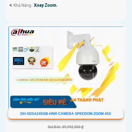
️🔈 Khả Năng :
Xoay Zoom.
DH-SD5A245GB-HNR CAMERA SPEEDOM ZOOM 45X
Giá Bán: 39,992,000 ₫