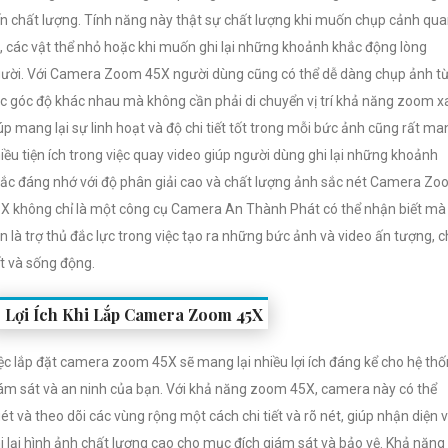
n chất lượng. Tính năng này thật sự chất lượng khi muốn chụp cảnh qu
, các vật thể nhỏ hoặc khi muốn ghi lại những khoảnh khắc động lòng
ười. Với Camera Zoom 45X người dùng cũng có thể dễ dàng chụp ảnh t
c góc độ khác nhau mà không cần phải di chuyển vị trí khả năng zoom x
úp mang lại sự linh hoạt và độ chi tiết tốt trong mỗi bức ảnh cũng rất ma
iều tiện ích trong việc quay video giúp người dùng ghi lại những khoảnh
ắc đáng nhớ với độ phân giải cao và chất lượng ảnh sắc nét Camera Z
X không chỉ là một công cụ Camera An Thành Phát có thể nhận biết mà
n là trợ thủ đắc lực trong việc tạo ra những bức ảnh và video ấn tượng, c
ết và sống động.
Lợi Ích Khi Lắp Camera Zoom 45X
ệc lắp đặt camera zoom 45X sẽ mang lại nhiều lợi ích đáng kể cho hệ th
ám sát và an ninh của bạn. Với khả năng zoom 45X, camera này có thể
ét và theo dõi các vùng rộng một cách chi tiết và rõ nét, giúp nhận diện 
i lại hình ảnh chất lượng cao cho mục đích giám sát và bảo vệ. Khả năng