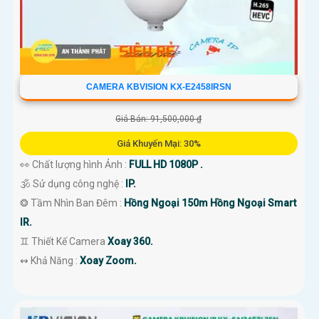
CAMERA KBVISION KX-E2458IRSN
Giá Bán: 91,500,000 ₫
Giá Khuyến Mại: 30%
👀 Chất lượng hình Ảnh :
FULL HD 1080P .
🕉️ Sử dụng công nghệ :
IP.
❂ Tầm Nhìn Ban Đêm :
Hồng Ngoại 150m Hồng Ngoại Smart
IR.
♊ Thiết Kế Camera
Xoay 360.
️↭ Khả Năng :
Xoay Zoom.