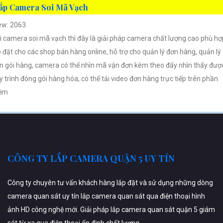
ắp Camera Soi Mã Vạch
ew: 2063.
i camera soi mã vạch thì đây là giải pháp camera chất lượng cao phù hợ
p đặt cho các shop bán hàng online, hỗ trợ cho quản lý đơn hàng, quản lý
n gói hàng, camera có thể nhìn mã vận đơn kèm theo đấy nhìn thấy đượ
y trình đóng gói hàng hóa, có thể tải video đơn hàng trực tiếp trên phần
ềm
CÔNG TY LẮP CAMERA QUẬN 5 UY TÍN
Công ty chuyên tư vấn khách hàng lắp đặt và sử dụng những dòng
camera quan sát uy tín lắp camera quan sát qua điện thoại hình
ảnh HD công nghệ mới. Giải pháp lắp camera quan sát quận 5 giám