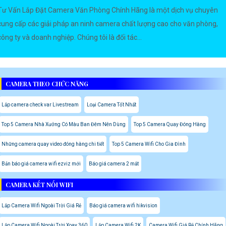
Tư Vấn Lắp Đặt Camera Văn Phòng Chính Hãng là một dịch vụ chuyên
cung cấp các giải pháp an ninh camera chất lượng cao cho văn phòng,
công ty và doanh nghiệp. Chúng tôi là đối tác...
CAMERA THEO CHỨC NĂNG
Lắp camera check var Livestream
Loại Camera Tốt Nhất
Top 5 Camera Nhà Xưởng Có Màu Ban Đêm Nên Dùng
Top 5 Camera Quay Đóng Hàng
Những camera quay video đóng hàng chi tiết
Top 5 Camera Wifi Cho Gia Đình
Bản báo giá camera wifi ezviz mới
Báo giá camera 2 mắt
CAMERA KẾT NỐI WIFI
Lắp Camera Wifi Ngoài Trời Giá Rẻ
Báo giá camera wifi hikvision
Lắp Camera Wifi Ngoài Trời Xoay 360
Lắp Camera Wifi 2K
Camera Wifi Giá Rẻ Chính Hãng