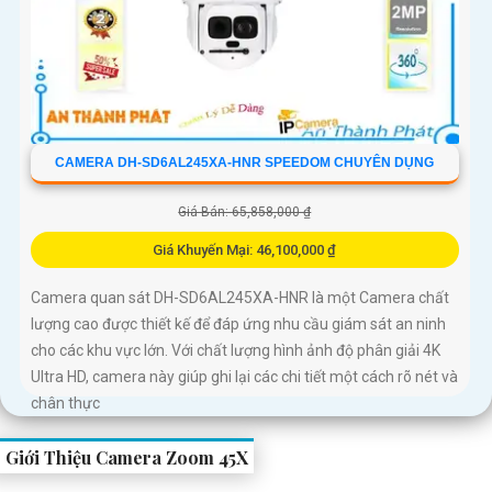
CAMERA DH-SD6AL245XA-HNR SPEEDOM CHUYÊN DỤNG
Giá Bán: 65,858,000 ₫
Giá Khuyến Mại: 46,100,000 ₫
Camera quan sát DH-SD6AL245XA-HNR là một Camera chất
lượng cao được thiết kế để đáp ứng nhu cầu giám sát an ninh
cho các khu vực lớn. Với chất lượng hình ảnh độ phân giải 4K
Ultra HD, camera này giúp ghi lại các chi tiết một cách rõ nét và
chân thực
Giới Thiệu Camera Zoom 45X