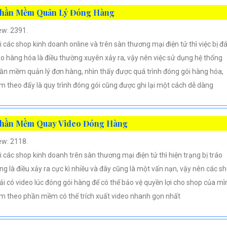
hần Mềm Quản Lý Đóng Hàng
ew: 2391.
i các shop kinh doanh online và trên sàn thương mại điện tử thì việc bị đ
áo hàng hóa là điều thường xuyên xảy ra, vậy nên việc sử dụng hệ thống
ần mềm quản lý đơn hàng, nhìn thấy được quá trình đóng gói hàng hóa,
m theo đấy là quy trình đóng gói cũng được ghi lại một cách dễ dàng
hần Mềm Quay Video Đóng Hàng
ew: 2118.
i các shop kinh doanh trên sàn thương mại điện tử thì hiện trạng bị tráo
ng là điều xảy ra cực kì nhiều và đây cũng là một vấn nạn, vậy nên các s
ải có video lúc đóng gói hàng để có thể bảo vệ quyền lợi cho shop của mì
m theo phần mềm có thể trích xuất video nhanh gọn nhất