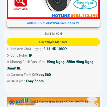
CAMERA UNIVIEW IPC6852ER-X45-VF
Giá Bán: 00 ₫
Giá Khuyến Mại: 45%
️⚡ Hình Ành Chất Lượng :
FULL HD 1080P .
⚒ Công Nghệ :
IP.
❂ Khoảng Cách Ban Đêm :
Hồng Ngoại 250m Hồng Ngoại
Smart IR.
🎨 Camera Thiết Kế
Xoay 360.
️⌘ Ưu Điểm :
Xoay Zoom.