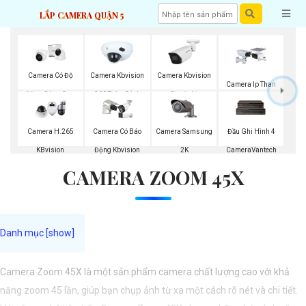
LẮP CAMERA QUẬN 5
Camera Có Độ
Camera Kbvision
Camera Kbvision
Camera Ip Than
Nhạy Sáng Cao
360 Toàn Cảnh
Starlight
Kbvision
Kbvision
Camera Samsung
Camera H.265
Camera Có Báo
Đầu Ghi Hình 4
2K
KBvision
Động Kbvision
CameraVantech
CAMERA ZOOM 45X
Camera Zoom 45X là một sản phẩm camera chất lượng cao với khả
năng zoom 45 lần, giúp bạn chụp ảnh từ xa một cách rõ nét và chi tiết.