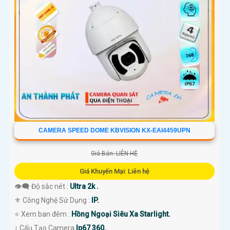
CAMERA SPEED DOME KBVISION KX-EAI4459UPN
Giá Bán: LIÊN HỆ
Giá Khuyến Mại: Liên hệ
👁️‍🗨 Độ sắc nét :
Ultra 2k .
⚜️ Công Nghệ Sử Dụng :
IP.
⭐ Xem ban đêm :
Hồng Ngoại Siêu Xa Starlight.
↕️ Cấu Tạo Camera
Ip67 360.