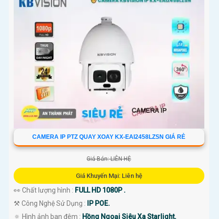
CAMERA IP PTZ QUAY XOAY KX-EAI2458LZSN GIÁ RẺ
Giá Bán: LIÊN HỆ
Giá Khuyến Mại: Liên hệ
👀 Chất lượng hình :
FULL HD 1080P .
⚒ Công Nghệ Sử Dụng :
IP POE.
🔅 Hình ảnh ban đêm :
Hồng Ngoại Siêu Xa Starlight.