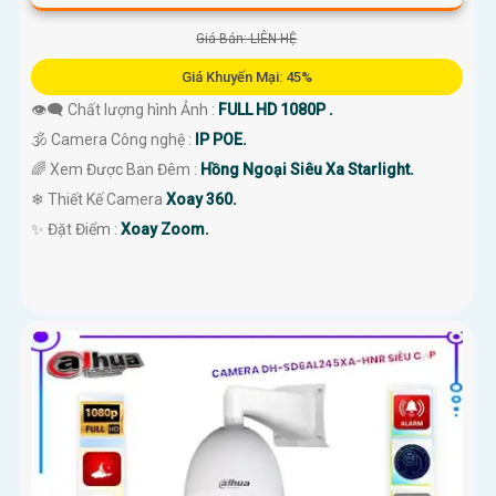
Giá Bán: LIÊN HỆ
Giá Khuyến Mại: 45%
👁️‍🗨 Chất lượng hình Ảnh :
FULL HD 1080P .
🕉️ Camera Công nghệ :
IP POE.
🌈 Xem Được Ban Đêm :
Hồng Ngoại Siêu Xa Starlight.
❄ Thiết Kế Camera
Xoay 360.
️✨ Đặt Điểm :
Xoay Zoom.