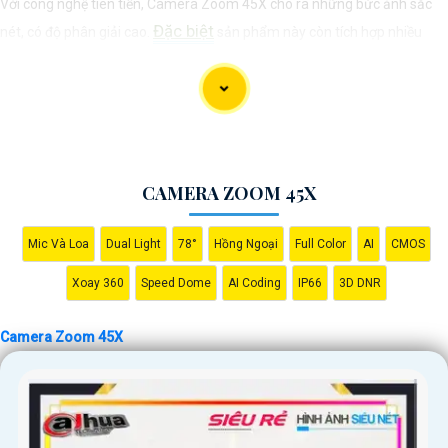
Với công nghệ tiên tiến, Camera Zoom 45X cho ra những bức ảnh sắc
Đặc biệt
nét, có độ phân giải cao.
sản phẩm này còn tích hợp nhiều
tính năng thông minh như chụp ảnh chân dung, cảnh đêm, panorama
và nhiều cài đặt tuỳ chỉnh khác. Với Camera Zoom 45X, bạn có thể dễ
dàng ghi lại những khoảnh khắc đáng nhớ trong mọi hoàn cảnh và từ
mọi góc độ.
CAMERA ZOOM 45X
Mic Và Loa
Dual Light
78°
Hồng Ngoại
Full Color
AI
CMOS
Xoay 360
Speed Dome
AI Coding
IP66
3D DNR
Camera Zoom 45X
'