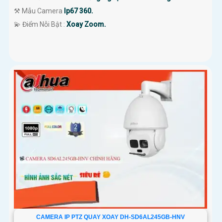
⚒ Mẫu Camera
Ip67 360.
️💫 Điểm Nỗi Bật :
Xoay Zoom.
CAMERA IP PTZ QUAY XOAY DH-SD6AL245GB-HNV