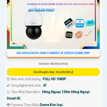
DH-SD5A245XA-HNR CAMERA IP SPEED DOME 2MP
Giá Bán: 40,500,000 ₫
Giá Khuyến Mại: 36,608,000 ₫
🦉 Hình ảnh chất lượng :
FULL HD 1080P .
🌠 Công Nghệ Hình Ảnh :
IP.
🌜 Tầm Nhìn Ban Đêm :
Hồng Ngoại 150m Hồng Ngoại
Smart IR.
🐉️ Camera Theo Mẫu
Dome Kim loại.