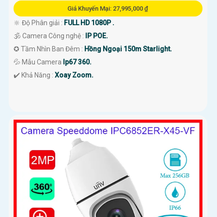
Giá Khuyến Mại: 27,995,000 ₫
🔆 Độ Phân giải :
FULL HD 1080P .
🕉️ Camera Công nghệ :
IP POE.
✪ Tầm Nhìn Ban Đêm :
Hồng Ngoại 150m Starlight.
💦 Mẫu Camera
Ip67 360.
️✔️ Khả Năng :
Xoay Zoom.