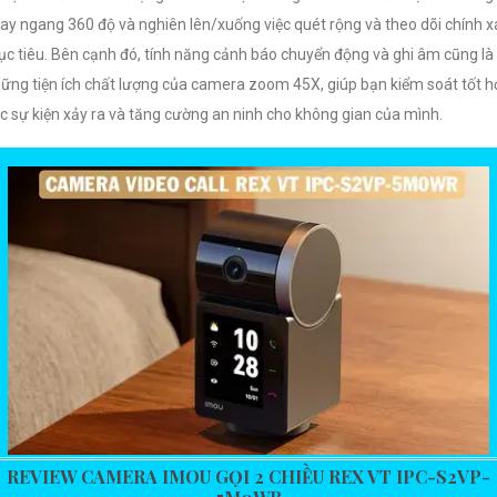
ay ngang 360 độ và nghiên lên/xuống việc quét rộng và theo dõi chính x
c tiêu. Bên cạnh đó, tính năng cảnh báo chuyển động và ghi âm cũng là
ững tiện ích chất lượng của camera zoom 45X, giúp bạn kiểm soát tốt h
c sự kiện xảy ra và tăng cường an ninh cho không gian của mình.
REVIEW CAMERA IMOU GỌI 2 CHIỀU REX VT IPC-S2VP-