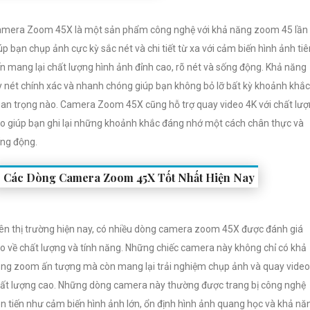
mera Zoom 45X là một sản phẩm công nghệ với khả năng zoom 45 lần
úp bạn chụp ảnh cực kỳ sắc nét và chi tiết từ xa với cảm biến hình ảnh tiê
ến mang lại chất lượng hình ảnh đỉnh cao, rõ nét và sống động. Khả năng
y nét chính xác và nhanh chóng giúp bạn không bỏ lỡ bất kỳ khoảnh khắc
an trọng nào. Camera Zoom 45X cũng hỗ trợ quay video 4K với chất lư
o giúp bạn ghi lại những khoảnh khắc đáng nhớ một cách chân thực và
ng động.
Các Dòng Camera Zoom 45X Tốt Nhất Hiện Nay
ên thị trường hiện nay, có nhiều dòng camera zoom 45X được đánh giá
o về chất lượng và tính năng. Những chiếc camera này không chỉ có khả
ng zoom ấn tượng mà còn mang lại trải nghiệm chụp ảnh và quay video
ất lượng cao. Những dòng camera này thường được trang bị công nghệ
ên tiến như cảm biến hình ảnh lớn, ổn định hình ảnh quang học và khả nă