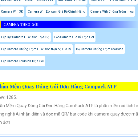
Camera Wifi 3K
Camera Wifi Ebitcam Giá Rẻ Chính Hãng
Camera Wifi Chống Trộm Imou
CAMERA THEO GÓI
Lắp Đặt Camera Hikvision Trọn Bộ
Lắp Camera Giá Rẻ Trọn Gói
Lắp Camera Chống Trộm Hikvision trọn bộ Giá Rẻ
Bộ Camera Chống Trộm Kbvision
Lắp Camera Kbvision Trọn Gói
hần Mềm Quay Đóng Gói Đơn Hàng Campack ATP
ew: 1285.
ần Mềm Quay Đóng Gói Đơn Hàng CamPack ATP là phần mềm có tích h
ng nghệ Ai nhận diện và dọc mã QR/ bar code khi camera quay được mã
n đơn