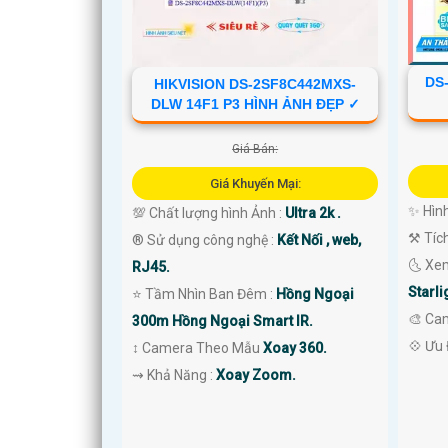
DS
HIKVISION DS-2SF8C442MXS-
DLW 14F1 P3 HÌNH ẢNH ĐẸP ✓
Giá Bán:
'
Giá Khuyến Mại:
✨ Hìn
💯 Chất lượng hình Ảnh :
Ultra 2k .
⚒ Tíc
®️ Sử dụng công nghệ :
Kết Nối , web,
🌜 Xe
RJ45.
Starli
⭐ Tầm Nhìn Ban Đêm :
Hồng Ngoại
🎨 Ca
300m Hồng Ngoại Smart IR.
️💠 Ưu
↕️ Camera Theo Mẫu
Xoay 360.
️⇝ Khả Năng :
Xoay Zoom.