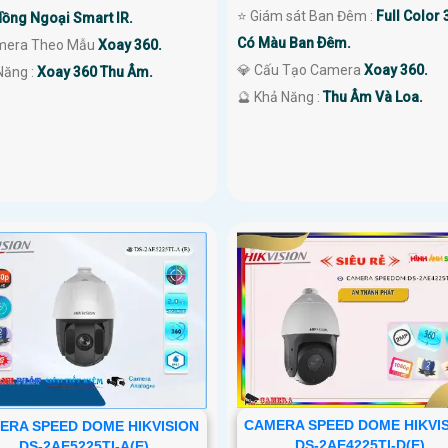
⭐ Giám sát Ban Đêm :
Full Color
ồng Ngoại Smart IR.
Có Màu Ban Ðêm.
mera Theo Mẫu
Xoay 360.
💎 Cấu Tạo Camera
Xoay 360.
 Năng :
Xoay 360 Thu Âm.
️🔮 Khả Năng :
Thu Âm Và Loa.
CAMERA SPEED DOME HIKVI
ERA SPEED DOME HIKVISION
DS-2AE4225TI-D(E)
DS-2AE5225TI-A(E)