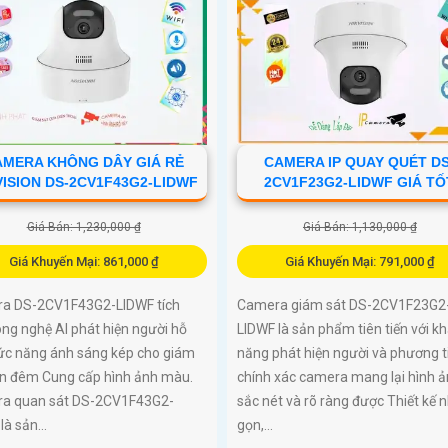
AMERA KHÔNG DÂY GIÁ RẺ
CAMERA IP QUAY QUÉT DS
VISION DS-2CV1F43G2-LIDWF
2CV1F23G2-LIDWF GIÁ TỐ
Giá Bán: 1,230,000 ₫
Giá Bán: 1,130,000 ₫
Giá Khuyến Mại: 861,000 ₫
Giá Khuyến Mại: 791,000 ₫
a DS-2CV1F43G2-LIDWF tích
Camera giám sát DS-2CV1F23G2
ng nghệ AI phát hiện người hỗ
LIDWF là sản phẩm tiên tiến với k
hức năng ánh sáng kép cho giám
năng phát hiện người và phương t
an đêm Cung cấp hình ảnh màu.
chính xác camera mang lại hình 
a quan sát DS-2CV1F43G2-
sắc nét và rõ ràng được Thiết kế 
là sản...
gọn,...