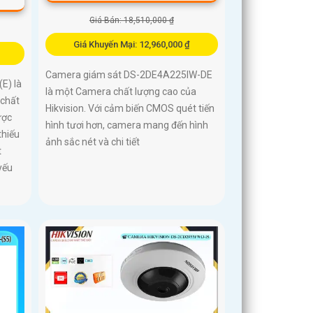
Giá Bán: 18,510,000 ₫
Giá Khuyến Mại: 12,960,000 ₫
Camera giám sát DS-2DE4A225IW-DE
E) là
là một Camera chất lượng cao của
 chất
Hikvision. Với cảm biến CMOS quét tiến
ược
hình tươi hơn, camera mang đến hình
thiếu
ảnh sắc nét và chi tiết
t
yếu