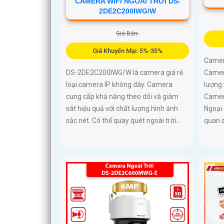
CAMERA WIFI NGOÀI TRỜI DS-
2DE2C200IWG/W
Giá Bán:
Giá Khuyến Mại: 5%-35%
Camer
Camera
DS-2DE2C200IWG/W là camera giá rẻ
lượng 
loại camera IP không dây. Camera
Camer
cung cấp khả năng theo dõi và giám
Ngoại
sát hiệu quả với chất lượng hình ảnh
quan s
sắc nét. Có thể quay quét ngoài trời...