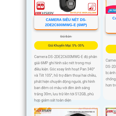
C
CAMERA SIÊU NÉT DS-
2DE2C600MWG-E (6MP)
Giá Bán:
Giá Khuyến Mại: 5%-35%
Camera DS-2DE2C600MWG-E độ phân
Camer
giải 6MP ghi hình sắc nét trong mọi
DS-2D
điều kiện. Góc xoay linh hoạt Pan 340°
bị ánh
và Tilt 105°, hỗ trợ đàm thoại hai chiều,
chống
phát hiện chuyển động người, ghi hình
hơn t
ban đêm có màu với đèn ánh sáng
trắng 30m, lưu trữ lên tới 512GB, phù
hợp giám sát toàn diện