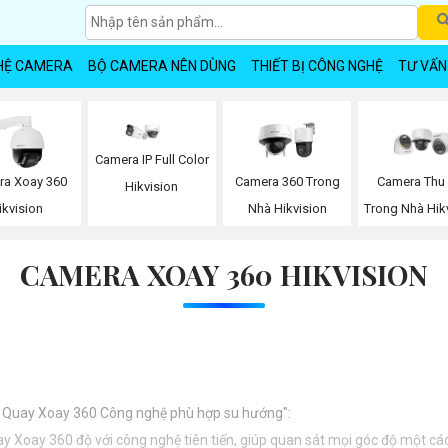
HỆ CAMERA
BỘ CAMERA NÊN DÙNG
THIẾT BỊ CÔNG NGHỆ
TƯ VẤN
Camera IP Full Color
ra Xoay 360
Camera 360 Trong
Camera Thu
Hikvision
ikvision
Nhà Hikvision
Trong Nhà Hik
CAMERA XOAY 360 HIKVISION
ra Quay Xoay 360 Công nghệ phù hợp su hướng":
 Xoay 360 độ với công nghệ tiên tiến, giúp quan sát mọi góc độ một cách 