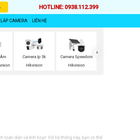
HOTLINE: 0938.112.399
 LẮP CAMERA
LIÊN HỆ
 Âm
Camera Ip 3k
Camera Speedom
vision
Hikvision
Hikvision
toàn diện và linh hoạt. Với hệ thống này, bạn có thể