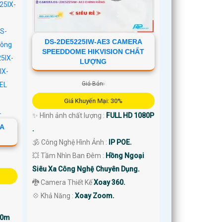
DS-2DE5225IW-AE3 CAMERA
SPEEDDOME HIKVISION CHẤT
LƯỢNG
Giá Bán:
Giá Khuyến Mại: 30%
✨ Hình ảnh chất lượng :
FULL HD 1080P
RA
.
🕉️ Công Nghệ Hình Ảnh :
IP POE.
💥 Tầm Nhìn Ban Đêm :
Hồng Ngoại
Siêu Xa Công Nghệ Chuyên Dụng.
🐉️ Camera Thiết Kế
Xoay 360.
️💠 Khả Năng :
Xoay Zoom.
00m