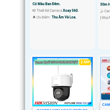
Có Màu Ban Ðêm.
30m H
🎼️ Thiết Kế Camera
Xoay 360.
🤹 Ca
️🔔 Ưu Điểm :
Thu Âm Và Loa.
️ƒ Khả
CAM