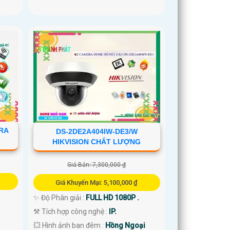
RA
DS-2DE2A404IW-DE3/W
HIKVISION CHẤT LƯỢNG
Giá Bán: 7,300,000 ₫
Giá Khuyến Mại: 5,100,000 ₫
✨ Độ Phân giải :
FULL HD 1080P .
⚒ Tích hợp công nghệ :
IP.
💥 Hình ảnh ban đêm :
Hồng Ngoại