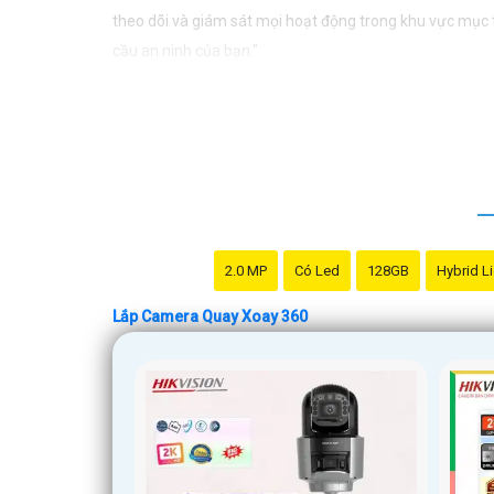
theo dõi và giám sát mọi hoạt động trong khu vực mục ti
cầu an ninh của bạn."
2.0 MP
Có Led
128GB
Hybrid L
Lắp Camera Quay Xoay 360