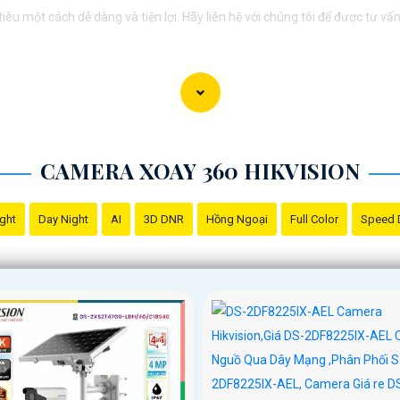
êu một cách dễ dàng và tiện lợi. Hãy liên hệ với chúng tôi để được tư v
CAMERA XOAY 360 HIKVISION
ight
Day Night
AI
3D DNR
Hồng Ngoại
Full Color
Speed