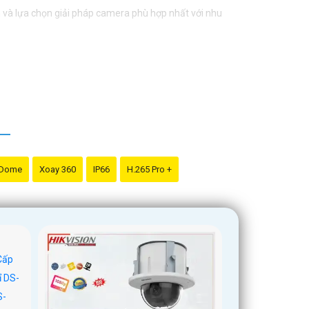
ấn và lựa chọn giải pháp camera phù hợp nhất với nhu
 Dome
Xoay 360
IP66
H.265 Pro +