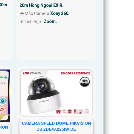
 30m
20m Hồng Ngoại EXIR.
🌧️ Mẫu Camera
Xoay 360.
️📡 Tích Hợp :
Zoom.
CAMERA SPEED DOME HIKVISION
SION
DS 2DE4A225IW DE