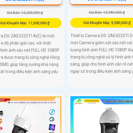
Giá Bán: 13,980,000 ₫
Giá Bán: 16,200,000 ₫
Giá Khuyến Mại: 9,380,000 ₫
Giá Khuyến Mại: 11,500,000 ₫
Thiết bị Camera DS-2AE4225TI-D(
a DS-2AE5225TI-A(E) là một
một Camera giám sát sắc nét với
 độ phân giải cao, với chất
lượng hình ảnh FULL HD 1080P. Đ
hình ảnh sắc nét FULL HD 1080P.
trang bị công nghệ xử lý hình ảnh 
a được trang bị công nghệ Hồng
sáng, giúp cho hình ảnh vẫn rõ né
 SMD, giúp tăng cường khả năng
ngay cả trong điều kiện ánh sáng 
át trong điều kiện ánh sáng yếu