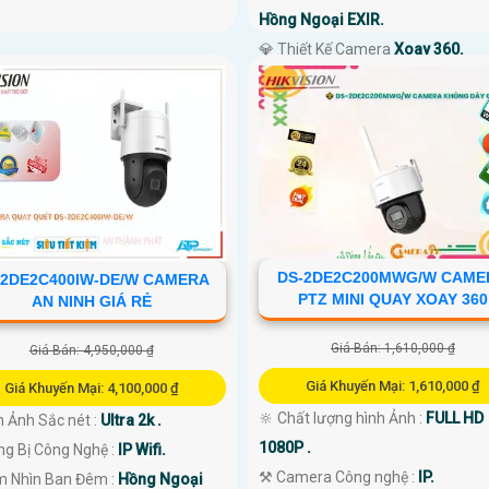
Hồng Ngoại EXIR.
💎 Thiết Kế Camera
Xoay 360.
️⇝ Ưu Điểm :
Công Nghệ AI.
DS-2DE2C200MWG/W CAME
-2DE2C400IW-DE/W CAMERA
PTZ MINI QUAY XOAY 360
AN NINH GIÁ RẺ
Giá Bán: 1,610,000 ₫
Giá Bán: 4,950,000 ₫
Giá Khuyến Mại: 1,610,000 ₫
Giá Khuyến Mại: 4,100,000 ₫
🔆 Chất lượng hình Ảnh :
FULL HD
h Ảnh Sắc nét :
Ultra 2k .
1080P .
ng Bị Công Nghệ :
IP Wifi.
⚒ Camera Công nghệ :
IP.
m Nhìn Ban Đêm :
Hồng Ngoại