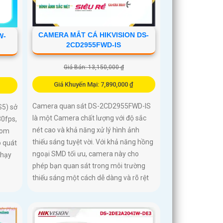
CAMERA MẮT CÁ HIKVISION DS-
W-
2CD2955FWD-IS
Giá Bán: 13,150,000 ₫
Giá Khuyến Mại: 7,890,000 ₫
Camera quan sát DS-2CD2955FWD-IS
5) sở
là một Camera chất lượng với độ sắc
30fps,
nét cao và khả năng xử lý hình ảnh
oom
thiếu sáng tuyệt vời. Với khả năng hồng
o quát
ngoại SMD tối ưu, camera này cho
nhạy
phép bạn quan sát trong môi trường
thiếu sáng một cách dễ dàng và rõ rệt