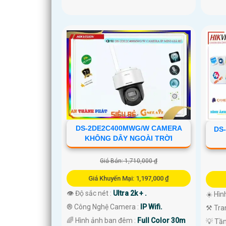
DS-2DE2C400MWG/W CAMERA
DS
KHÔNG DÂY NGOÀI TRỜI
Giá Bán: 1,710,000 ₫
Giá Khuyến Mại: 1,197,000 ₫
👁 Độ sắc nét :
Ultra 2k + .
☀️ Hìn
®️ Công Nghệ Camera :
IP Wifi.
⚒ Tra
🌈 Hình ảnh ban đêm :
Full Color 30m
💡 Tầ