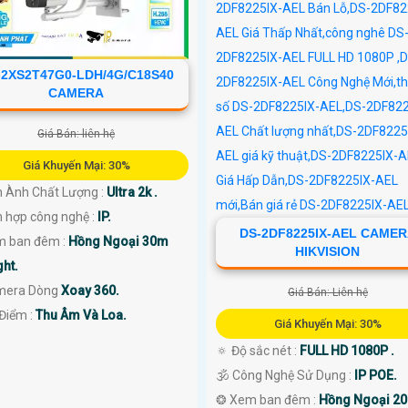
-2XS2T47G0-LDH/4G/C18S40
CAMERA
Giá Bán: liên hệ
Giá Khuyến Mại: 30%
h Ành Chất Lượng :
Ultra 2k .
h hợp công nghệ :
IP.
DS-2DF8225IX-AEL CAME
m ban đêm :
Hồng Ngoại 30m
HIKVISION
ght.
mera Dòng
Xoay 360.
Giá Bán: Liên hệ
 Điểm :
Thu Âm Và Loa.
Giá Khuyến Mại: 30%
🔅 Độ sắc nét :
FULL HD 1080P .
🕉️ Công Nghệ Sử Dụng :
IP POE.
❂ Xem ban đêm :
Hồng Ngoại 2