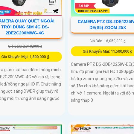
AMERA QUAY QUÉT NGOÀI
CAMERA PTZ DS-2DE4225I
TRỜI DÙNG SIM 4G DS-
DE(S5) ZOOM 25X
2DE2C200MWG-4G
Giá Bán: 16,050,000 ₫
Giá Bán: 2,310,000 ₫
Giá Khuyến Mại: 11,500,000 ₫
Giá Khuyến Mại: 1,800,000 ₫
Camera PTZ DS-2DE4225IW-DE(S
a giám sát ban đêm thông minh
hữu độ phân giải Full HD 1080p@
E2C200MWG-4G với giá rẻ, trang
hỗ trợ zoom quang học 25x và z
 led/hồng ngoại HD IP. Chức năng
số 16x cho khả năng giám sát ba
 ngược sáng DWDR giúp thấy rõ
chỉ với 1 camera. Ngoài ra với độ 
rong môi trường ánh sáng ngược
sáng thấp 0