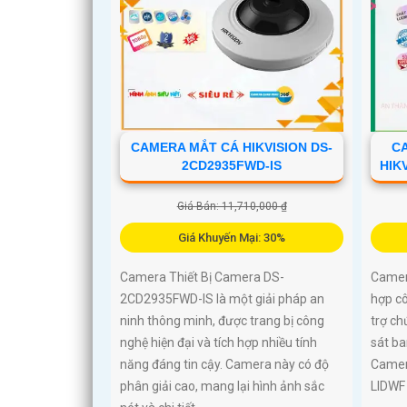
CAMERA MẮT CÁ HIKVISION DS-
C
2CD2935FWD-IS
HIK
Giá Bán: 11,710,000 ₫
Giá Khuyến Mại: 30%
Camera Thiết Bị Camera DS-
Camer
2CD2935FWD-IS là một giải pháp an
hợp cô
ninh thông minh, được trang bị công
trợ c
nghệ hiện đại và tích hợp nhiều tính
sát b
năng đáng tin cậy. Camera này có độ
Camer
phân giải cao, mang lại hình ảnh sắc
LIDWF 