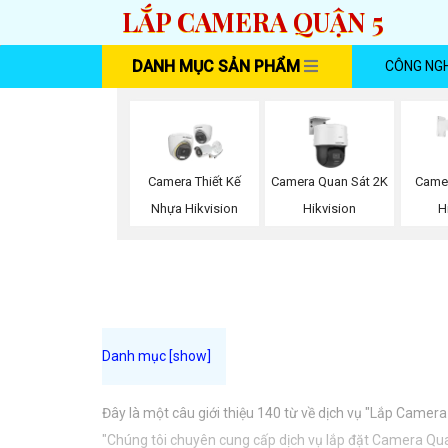
LẮP CAMERA QUẬN 5
DANH MỤC SẢN PHẨM
CÔNG NG
Camera Thiết Kế
Camera Quan Sát 2K
Came
Nhựa Hikvision
Hikvision
H
Đây là một câu giới thiệu 140 từ về dịch vụ "Lắp Came
"Chúng tôi chuyên cung cấp dịch vụ lắp đặt Camera Quay