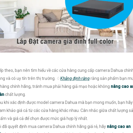
ếp theo, bạn nên tìm hiểu về các cửa hàng cung cấp camera Dahua chín
ng và có uy tín trên thị trường. ♢
Khẳng định rằng
rằng sản phẩm bạn m
 hàng chính hãng, tránh mua phải hàng giả mạo hoặc không
nâng cao a
oàn
chất lượng.
u khi xác định được model camera Dahua mà bạn mong muốn, bạn hãy
am khảo giá cả từ các cửa hàng khác nhau. Cân nhắc giữa chất lượng s
ẩm và giá cả để chọn được mức giá hợp lý nhất.
i đã quyết định mua camera Dahua chính hãng giá rẻ, hãy
nâng cao an