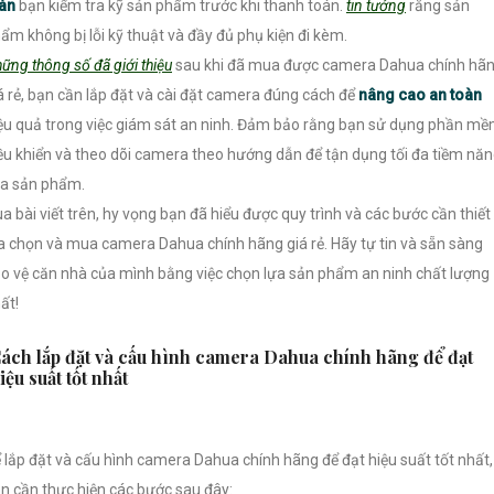
oàn
bạn kiểm tra kỹ sản phẩm trước khi thanh toán.
tin tưởng
rằng sản
ẩm không bị lỗi kỹ thuật và đầy đủ phụ kiện đi kèm.
ững thông số đã giới thiệu
sau khi đã mua được camera Dahua chính hã
á rẻ, bạn cần lắp đặt và cài đặt camera đúng cách để
nâng cao an toàn
ệu quả trong việc giám sát an ninh. Đảm bảo rằng bạn sử dụng phần m
ều khiển và theo dõi camera theo hướng dẫn để tận dụng tối đa tiềm nă
a sản phẩm.
a bài viết trên, hy vọng bạn đã hiểu được quy trình và các bước cần thiết
a chọn và mua camera Dahua chính hãng giá rẻ. Hãy tự tin và sẵn sàng
o vệ căn nhà của mình bằng việc chọn lựa sản phẩm an ninh chất lượng
ất!
ách lắp đặt và cấu hình camera Dahua chính hãng để đạt
iệu suất tốt nhất
 lắp đặt và cấu hình camera Dahua chính hãng để đạt hiệu suất tốt nhất,
n cần thực hiện các bước sau đây: