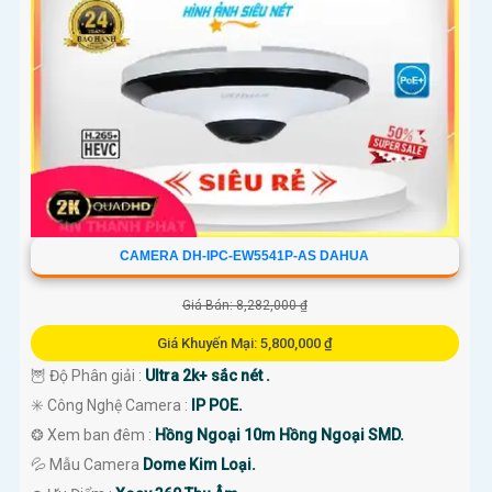
CAMERA DH-IPC-EW5541P-AS DAHUA
Giá Bán: 8,282,000 ₫
Giá Khuyến Mại: 5,800,000 ₫
🦉 Độ Phân giải :
Ultra 2k+ sắc nét .
✳️ Công Nghệ Camera :
IP POE.
❂ Xem ban đêm :
Hồng Ngoại 10m Hồng Ngoại SMD.
💦 Mẫu Camera
Dome Kim Loại.