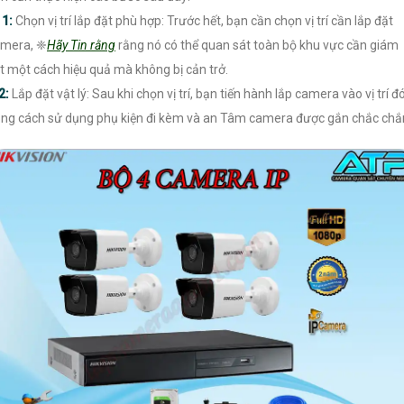

1:
Chọn vị trí lắp đặt phù hợp: Trước hết, bạn cần chọn vị trí cần lắp đặt
mera, ❈
Hãy Tin rằng
rằng nó có thể quan sát toàn bộ khu vực cần giám
t một cách hiệu quả mà không bị cản trở.
2:
Lắp đặt vật lý: Sau khi chọn vị trí, bạn tiến hành lắp camera vào vị trí đ
ng cách sử dụng phụ kiện đi kèm và an Tâm camera được gắn chắc chắ