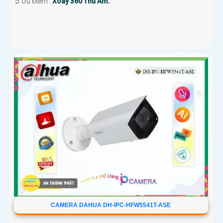
️➲ Ưu Điểm :
Xoay 360 Thu Âm.
CAMERA DAHUA DH-IPC-HFW5541T-ASE