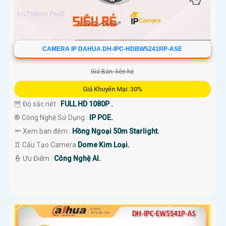
CAMERA IP DAHUA DH-IPC-HDBW5241RP-ASE
Giá Bán: liên hệ
Giá Khuyến Mại: 30%
🦉 Độ sắc nét :
FULL HD 1080P .
®️ Công Nghệ Sử Dụng :
IP POE.
🔦 Xem ban đêm :
Hồng Ngoại 50m Starlight.
♊ Cấu Tạo Camera
Dome Kim Loại.
️👮 Ưu Điểm :
Công Nghệ AI.