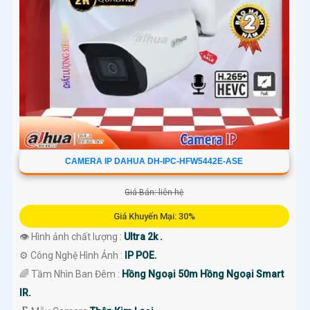
CAMERA IP DAHUA DH-IPC-HFW5442E-ASE
Giá Bán: liên hệ
Giá Khuyến Mại: 30%
👁 Hình ảnh chất lượng :
Ultra 2k .
⚙ Công Nghệ Hình Ảnh :
IP POE.
🌈 Tầm Nhìn Ban Đêm :
Hồng Ngoại 50m Hồng Ngoại Smart
IR.