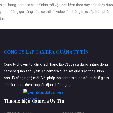
n gói hàng, camera có thể nhìn mã vận đơn kèm theo đấy nhìn thấy đượ
y trình đóng gói hàng hóa, có thể tải video đơn hàng trực tiếp trên phần
ềm
CÔNG TY LẮP CAMERA QUẬN 5 UY TÍN
Công ty chuyên tư vấn khách hàng lắp đặt và sử dụng những dòng
camera quan sát uy tín lắp camera quan sát qua điện thoại hình
ảnh HD công nghệ mới. Giải pháp lắp camera quan sát quận 5 giám
sát từ xa qua điện thoại ổn định chất lượng
Thương hiệu Camera Uy Tín