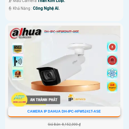
🗜️ Mẫu Camera
Thân Kim Loại.
️👮 Khả Năng :
Công Nghệ AI.
CAMERA IP DAHUA DH-IPC-HFW5241T-ASE
Giá Bán: 8,152,000 ₫