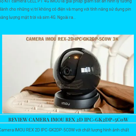
Bộ KIT camera CELL PT 4G IMOU là giải pháp giám sát an ninh lý tưởng
dành cho những vị trí không có điện và mạng với tính năng sử dụng pin
năng lượng mặt trời và sim 4G. Ngoài ra...
REVIEW CAMERA IMOU REX 2D IPC-GK2DP-5C0W
Camera IMOU REX 2D IPC-GK2DP-5C0W với chất lượng hình ảnh chất