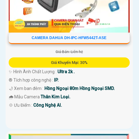
CAMERA DAHUA DH-IPC-HFW5442T-ASE
Giá Bán: Liên hệ
Giá Khuyến Mại: 30%
✨ Hình Ành Chất Lượng :
Ultra 2k .
®️ Tích hợp công nghệ :
IP.
🌙 Xem ban đêm :
Hồng Ngoại 80m Hồng Ngoại SMD.
🌧️ Mẫu Camera
Thân Kim Loại.
️💠 Ưu Điểm :
Công Nghệ AI.