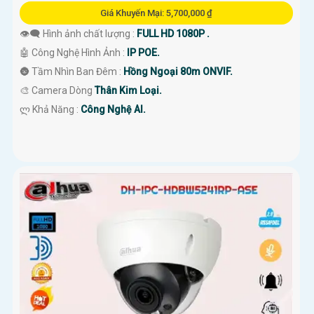
Giá Khuyến Mại: 5,700,000 ₫
👁️‍🗨 Hình ảnh chất lượng :
FULL HD 1080P .
🤖️ Công Nghệ Hình Ảnh :
IP POE.
🌚 Tầm Nhìn Ban Đêm :
Hồng Ngoại 80m ONVIF.
🎨 Camera Dòng
Thân Kim Loại.
️ლ Khả Năng :
Công Nghệ AI.