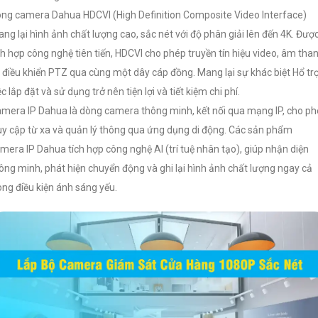
ng camera Dahua HDCVI (High Definition Composite Video Interface)
ng lại hình ảnh chất lượng cao, sắc nét với độ phân giải lên đến 4K. Đượ
ch hợp công nghệ tiên tiến, HDCVI cho phép truyền tín hiệu video, âm tha
 điều khiển PTZ qua cùng một dây cáp đồng. Mang lại sự khác biệt Hổ tr
ệc lắp đặt và sử dụng trở nên tiện lợi và tiết kiệm chi phí.
mera IP Dahua là dòng camera thông minh, kết nối qua mạng IP, cho p
uy cập từ xa và quản lý thông qua ứng dụng di động. Các sản phẩm
mera IP Dahua tích hợp công nghệ AI (trí tuệ nhân tạo), giúp nhận diện
ông minh, phát hiện chuyển động và ghi lại hình ảnh chất lượng ngay cả
ong điều kiện ánh sáng yếu.