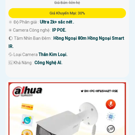
Giá Bán: liên hệ
Giá Khuyến Mại: 30%
🔆 Độ Phân giải :
Ultra 2k+ sắc nét .
✳️ Camera Công nghệ :
IP POE.
🌔 Tầm Nhìn Ban Đêm :
Hồng Ngoại 80m Hồng Ngoại Smart
IR.
💦 Loại Camera
Thân Kim Loại.
️🆑 Khả Năng :
Công Nghệ AI.