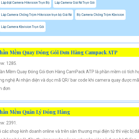
Lắp Đặt Camera Hikvision Trọn Bộ
Lắp Camera Giá Rẻ Trọn Gói
Lắp Camera Chống Trộm Hikvision trọn bộ Giá Rẻ
Bộ Camera Chống Trộm Kbvision
Lắp Camera Kbvision Trọn Gói
hần Mềm Quay Đóng Gói Đơn Hàng Campack ATP
ew: 1285.
ần Mềm Quay Đóng Gói Đơn Hàng CamPack ATP là phần mềm có tích h
ng nghệ Ai nhận diện và dọc mã QR/ bar code khi camera quay được mã
n đơn
hần Mềm Quản Lý Đóng Hàng
ew: 2391.
i các shop kinh doanh online và trên sàn thương mại điện tử thì việc bị đ