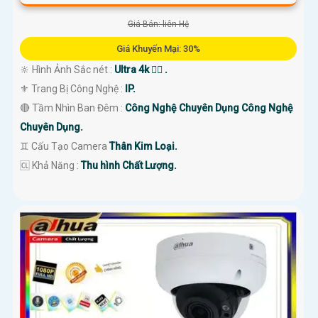
Giá Bán: liên Hệ
Giá Khuyến Mại: 30%
🔆 Hình Ảnh Sắc nét :
Ultra 4k 👍🏾 .
⚜️ Trang Bị Công Nghệ :
IP.
🔴 Tầm Nhìn Ban Đêm :
Công Nghệ Chuyên Dụng Công Nghệ
Chuyên Dụng.
♊ Cấu Tạo Camera
Thân Kim Loại.
️🆑 Khả Năng :
Thu hình Chất Lượng.