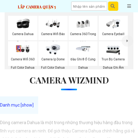
LẮP CAMERA QUẬN 5
Camera Dahua
Camera Wifi Báo
Camera 360 Trong
Camera Eyeball
Zoom Xa
Động Dahua
Nhà
Trọn Bộ Camera
Camera Wifi 360
Camera Ip Dome
Đầu Ghi 8 Ổ Cứng
Dahua Ghi Âm
Full Color Dahua
Full Color Dahua
Dahua
CAMERA WIZMIND
Dòng camera Dahua là một trong những thương hiệu hàng đầu trong
lĩnh vực camera an ninh. Để giới thiệu Camera Dahua chính hãng giá rẻ