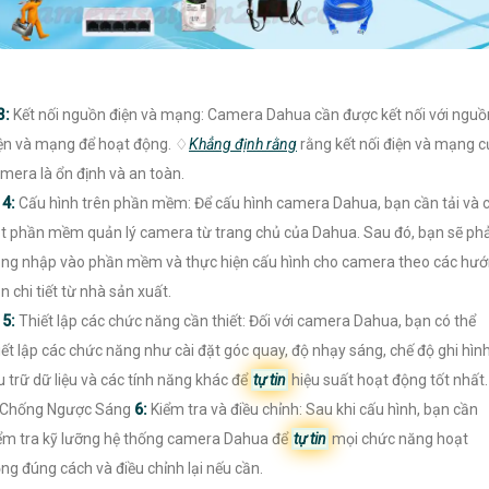
3:
Kết nối nguồn điện và mạng: Camera Dahua cần được kết nối với nguồ
ện và mạng để hoạt động. ♢
Khẳng định rằng
rằng kết nối điện và mạng c
mera là ổn định và an toàn.

4:
Cấu hình trên phần mềm: Để cấu hình camera Dahua, bạn cần tải và c
t phần mềm quản lý camera từ trang chủ của Dahua. Sau đó, bạn sẽ phả
ng nhập vào phần mềm và thực hiện cấu hình cho camera theo các hư
n chi tiết từ nhà sản xuất.

5:
Thiết lập các chức năng cần thiết: Đối với camera Dahua, bạn có thể
iết lập các chức năng như cài đặt góc quay, độ nhạy sáng, chế độ ghi hình
u trữ dữ liệu và các tính năng khác để
tự tin
hiệu suất hoạt động tốt nhất.
 Chống Ngược Sáng
6:
Kiểm tra và điều chỉnh: Sau khi cấu hình, bạn cần
ểm tra kỹ lưỡng hệ thống camera Dahua để
tự tin
mọi chức năng hoạt
ng đúng cách và điều chỉnh lại nếu cần.