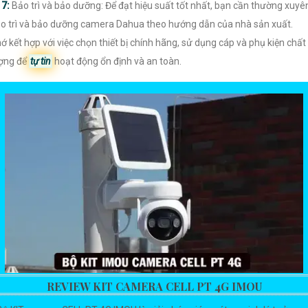

7:
Bảo trì và bảo dưỡng: Để đạt hiệu suất tốt nhất, bạn cần thường xuyê
o trì và bảo dưỡng camera Dahua theo hướng dẫn của nhà sản xuất.
ớ kết hợp với việc chọn thiết bị chính hãng, sử dụng cáp và phụ kiện chất
ợng để
tự tin
hoạt động ổn định và an toàn.
REVIEW KIT CAMERA CELL PT 4G IMOU