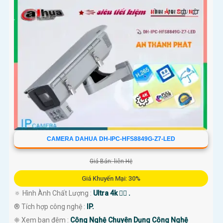
CAMERA DAHUA DH-IPC-HFS8849G-Z7-LED
Giá Bán: liên Hệ
Giá Khuyến Mại: 30%
🔅 Hình Ành Chất Lượng :
Ultra 4k 👍🏾 .
®️ Tích hợp công nghệ :
IP.
❈ Xem ban đêm :
Công Nghệ Chuyên Dụng Công Nghệ