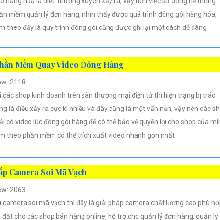
áo hàng hóa là điều thường xuyên xảy ra, vậy nên việc sử dụng hệ thống
ần mềm quản lý đơn hàng, nhìn thấy được quá trình đóng gói hàng hóa,
m theo đấy là quy trình đóng gói cũng được ghi lại một cách dễ dàng
hần Mềm Quay Video Đóng Hàng
ew: 2118.
i các shop kinh doanh trên sàn thương mại điện tử thì hiện trạng bị tráo
ng là điều xảy ra cực kì nhiều và đây cũng là một vấn nạn, vậy nên các s
ải có video lúc đóng gói hàng để có thể bảo vệ quyền lợi cho shop của mì
m theo phần mềm có thể trích xuất video nhanh gọn nhất
ắp Camera Soi Mã Vạch
ew: 2063.
i camera soi mã vạch thì đây là giải pháp camera chất lượng cao phù hợ
p đặt cho các shop bán hàng online, hỗ trợ cho quản lý đơn hàng, quản lý