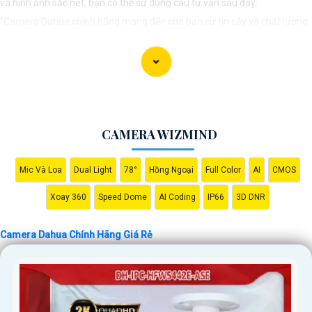
và hình ảnh sắc nét, bạn có thể sử dụng câu tư vấn sau đây:
"Camera Dahua chính hãng mang đến cho bạn sự tin cậy và chất lượng
vượt trội. Với hình ảnh sắc nét và tính năng an ninh hiện đại, sản phẩm
này hứa hẹn đáp ứng mọi nhu cầu giám sát của bạn. Đừng ngần ngại
trải nghiệm sự ổn định và chất lượng vượt trội của Camera Dahua chính
hãng với mức giá vô cùng hấp dẫn."
CAMERA WIZMIND
Mic Và Loa
Dual Light
78°
Hồng Ngoại
Full Color
AI
CMOS
Xoay 360
Speed Dome
AI Coding
IP66
3D DNR
Camera Dahua Chính Hãng Giá Rẻ
'