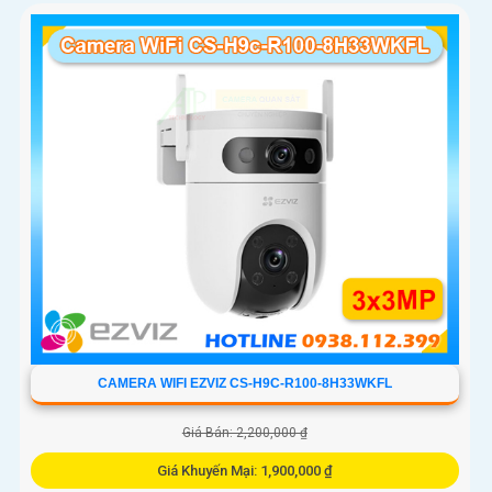
CAMERA WIFI EZVIZ CS-H9C-R100-8H33WKFL
Giá Bán: 2,200,000 ₫
Giá Khuyến Mại: 1,900,000 ₫