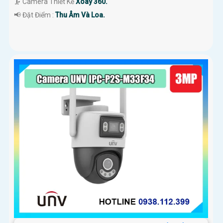
🗜️ Camera Thiết Kế
Xoay 360.
️📢 Đặt Điểm :
Thu Âm Và Loa.