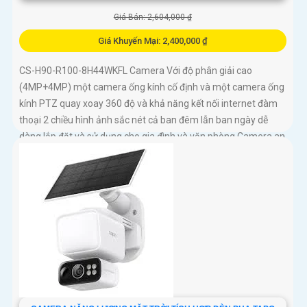
Giá Bán: 2,604,000 ₫
Giá Khuyến Mại: 2,400,000 ₫
CS-H90-R100-8H44WKFL Camera Với độ phân giải cao
(4MP+4MP) một camera ống kính cố định và một camera ống
kính PTZ quay xoay 360 độ và khả năng kết nối internet đàm
thoại 2 chiều hình ảnh sắc nét cả ban đêm lẫn ban ngày dễ
dàng lắp đặt và sử dụng cho gia đình và văn phòng Camera an
ninh không dây CS-H90-R100-8H44WKFL mang đến sự an
toàn và tiện lợi.