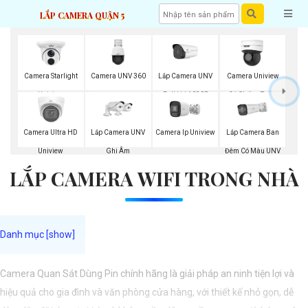
LẮP CAMERA QUẬN 5
Camera UNV 360
Lắp Camera UNV
Camera Starlight
Camera Uniview
Full Hd 1080P
Uniview
Có Chống Trộm
Lắp Camera UNV
Lắp Camera Ban
Camera Ultra HD
Camera Ip Uniview
Ghi Âm
Đêm Có Màu UNV
Uniview
LẮP CAMERA WIFI TRONG NHÀ
Camera Quan Sát Dùng Pin chính hãng là giải pháp an ninh tiện lợi và
hiệu quả cho gia đình và văn phòng cửa hàng, với thiết kế nhỏ gọn, dễ