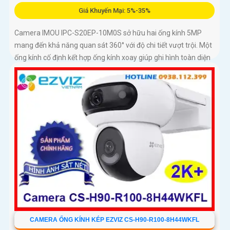
Giá Khuyến Mại: 5%-35%
Camera IMOU IPC-S20EP-10M0S sở hữu hai ống kính 5MP
mang đến khả năng quan sát 360° với độ chi tiết vượt trội. Một
ống kính cố định kết hợp ống kính xoay giúp ghi hình toàn diện
mà không bỏ sót điểm mù
CAMERA ỐNG KÍNH KÉP EZVIZ CS-H90-R100-8H44WKFL