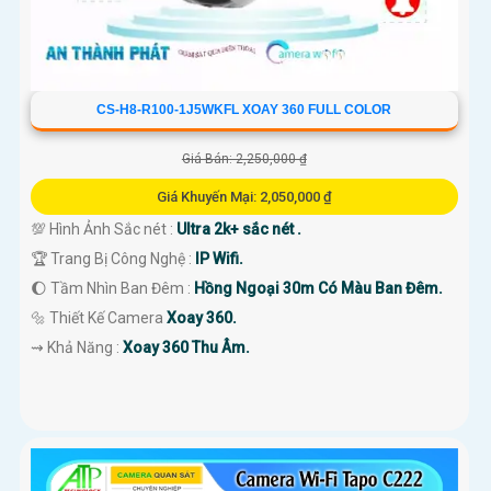
CS-H8-R100-1J5WKFL XOAY 360 FULL COLOR
Giá Bán: 2,250,000 ₫
Giá Khuyến Mại: 2,050,000 ₫
💯 Hình Ảnh Sắc nét :
Ultra 2k+ sắc nét .
🏆 Trang Bị Công Nghệ :
IP Wifi.
🌔 Tầm Nhìn Ban Đêm :
Hồng Ngoại 30m Có Màu Ban Đêm.
🔩 Thiết Kế Camera
Xoay 360.
️⇝ Khả Năng :
Xoay 360 Thu Âm.