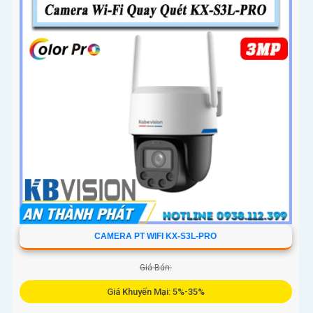
tự...
CAMERA PT WIFI KX-S3L-PRO
Giá Bán:
Giá Khuyến Mại: 5%-35%