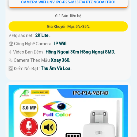
CAMERA WIFI UNV IPC-P2S-M33F34 PTZ NGOÀI TRỜI
Giá Bán: liên hệ
Giá Khuyến Mại: 5%-35%
️⚡ Độ sắc nét :
2K Lite .
🏆 Công Nghệ Camera :
IP Wifi.
❈ Video Ban Đêm :
Hồng Ngoại 30m Hồng Ngoại SMD.
🔩 Camera Theo Mẫu
Xoay 360.
️🆑 Điểm Nỗi Bật :
Thu Âm Và Loa.