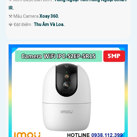
IR.
⚒ Mẫu Camera
Xoay 360.
️💎 Đặt Điểm :
Thu Âm Và Loa.