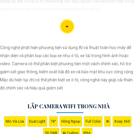
dàng lắp đặt ở mọi vị trí mà không cần dây nguồn, camera tích hợp công
nghệ mới pin bền bỉ đảm bảo hoạt động liên tục giá rẻ.
Công nghệ phát hiện phương tiện sử dụng AI và thuật toán học máy để
nhận diện và phân loại các loại xe như ô tô, xe tải trong hình ảnh hoặc
video. Camera có thể phân biệt phương tiện một cách chính xác, hỗ trợ
giám sát giao thông, kiểm soát bãi đỗ xe và bảo mật khu vực công cộng.
Mặc dù hiện tại chỉ có thể phân biệt xe ô tô, công nghệ này giúp cải thiện
độ chính xác và hiệu quả giám sát.
'
LẮP CAMERA WIFI TRONG NHÀ
Mic Và Loa
Dual Light
78°
Hồng Ngoại
Full Color
AI
Xoay 360
3D DNR
AI Coding
IP66