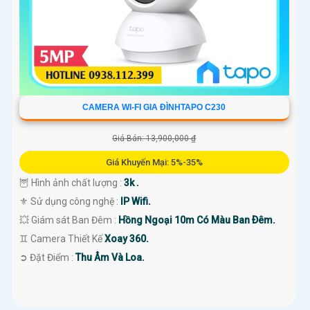
CAMERA WI-FI GIA ĐÌNHTAPO C230
Giá Bán: 13,900,000 ₫
Giá Khuyến Mại: 5%-35%
🦉 Hình ảnh chất lượng :
3k .
⚜️ Sử dụng công nghệ :
IP Wifi.
💥 Giám sát Ban Đêm :
Hồng Ngoại 10m Có Màu Ban Ðêm.
♊ Camera Thiết Kế
Xoay 360.
️➲ Đặt Điểm :
Thu Âm Và Loa.