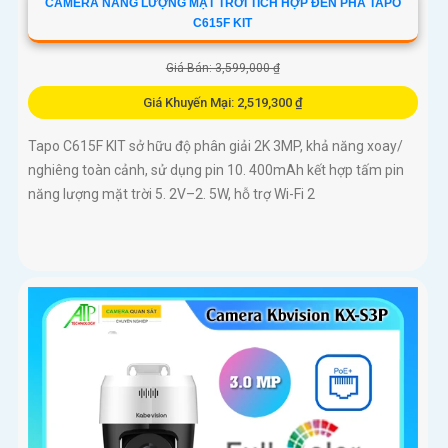
CAMERA NĂNG LƯỢNG MẶT TRỜI TÍCH HỢP ĐÈN PHA TAPO
C615F KIT
Giá Bán: 3,599,000 ₫
Giá Khuyến Mại: 2,519,300 ₫
Tapo C615F KIT sở hữu độ phân giải 2K 3MP, khả năng xoay/
nghiêng toàn cảnh, sử dụng pin 10. 400mAh kết hợp tấm pin
năng lượng mặt trời 5. 2V–2. 5W, hỗ trợ Wi-Fi 2