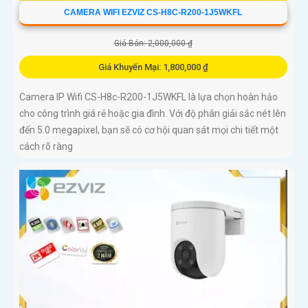
CAMERA WIFI EZVIZ CS-H8C-R200-1J5WKFL
Giá Bán: 2,000,000 ₫
Giá Khuyến Mại: 1,800,000 ₫
Camera IP Wifi CS-H8c-R200-1J5WKFL là lựa chọn hoàn hảo
cho công trình giá rẻ hoặc gia đình. Với độ phân giải sắc nét lên
đến 5.0 megapixel, bạn sẽ có cơ hội quan sát mọi chi tiết một
cách rõ ràng