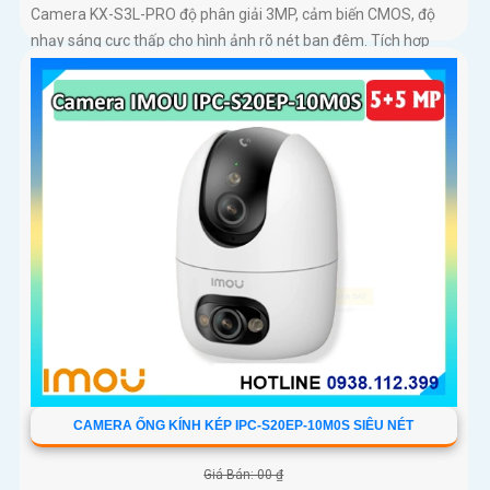
Camera KX-S3L-PRO độ phân giải 3MP, cảm biến CMOS, độ
nhạy sáng cực thấp cho hình ảnh rõ nét ban đêm. Tích hợp
WiFi 6, hỗ trợ Auto Tracking, phát hiện người và phương tiện,
đàm thoại 2 chiều, báo động còi hú, đèn chớp
CAMERA ỐNG KÍNH KÉP IPC-S20EP-10M0S SIÊU NÉT
Giá Bán: 00 ₫