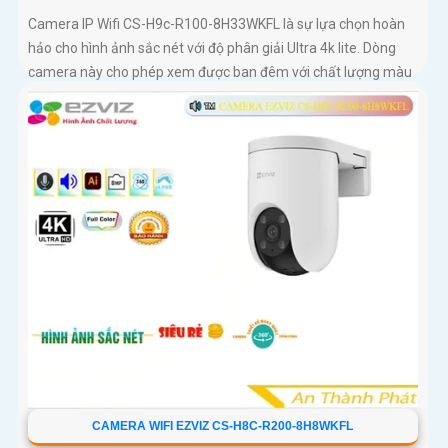
Camera IP Wifi CS-H9c-R100-8H33WKFL là sự lựa chọn hoàn
hảo cho hình ảnh sắc nét với độ phân giải Ultra 4k lite. Dòng
camera này cho phép xem được ban đêm với chất lượng màu
sắc như ban ngày, đến 30m
CAMERA WIFI EZVIZ CS-H8C-R200-8H8WKFL