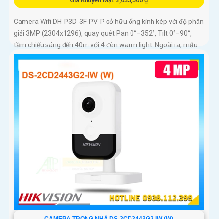
Giá Khuyến Mại: 2,635,500 ₫
Camera Wifi DH-P3D-3F-PV-P sở hữu ống kính kép với độ phân
giải 3MP (2304x1296), quay quét Pan 0°–352°, Tilt 0°–90°,
tầm chiếu sáng đến 40m với 4 đèn warm light. Ngoài ra, mẫu
camera này còn đạt chuẩn chống nước IP66, hỗ trợ thẻ nhớ tối
đa 256GB, kết nối Wi-Fi 2
CAMERA TRONG NHÀ DS-2CD2443G2-IW (W)