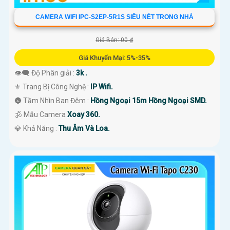
CAMERA WIFI IPC-S2EP-5R1S SIÊU NÉT TRONG NHÀ
Giá Bán: 00 ₫
Giá Khuyến Mại: 5%-35%
👁️‍🗨 Độ Phân giải :
3k .
⚜️ Trang Bị Công Nghệ :
IP Wifi.
🌚 Tầm Nhìn Ban Đêm :
Hồng Ngoại 15m Hồng Ngoại SMD.
🕉️ Mẫu Camera
Xoay 360.
️💎 Khả Năng :
Thu Âm Và Loa.