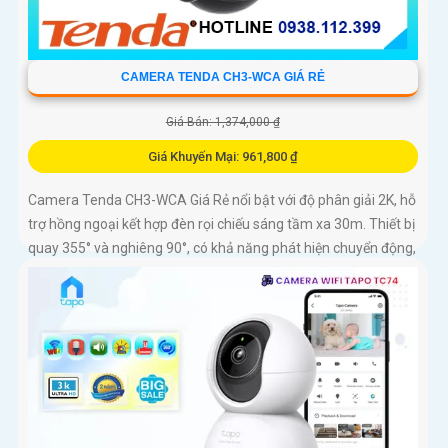
CAMERA TENDA CH3-WCA GIÁ RẺ
Giá Bán: 1,374,000 ₫
Giá Khuyến Mại: 961,800 ₫
Camera Tenda CH3-WCA Giá Rẻ nổi bật với độ phân giải 2K, hỗ
trợ hồng ngoại kết hợp đèn rọi chiếu sáng tầm xa 30m. Thiết bị
quay 355° và nghiêng 90°, có khả năng phát hiện chuyển động,
con người, phương tiện