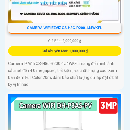
CAMERA WIFI EZVIZ CS-H8C-R200-1J4WKFL
Giá Bán: 2,000,000 ₫
Giá Khuyến Mại: 1,800,000 ₫
Camera IP Wifi CS-H8c-R200-1J4WKFL mang đến hình ảnh
sắc nét đến 4.0 megapixel, tiết kiệm, và chất lượng cao. Xem
ban đêm Full Color 20m, đảm bảo chất lượng dù lắp đặt ở bất
kỳ vị trí nào