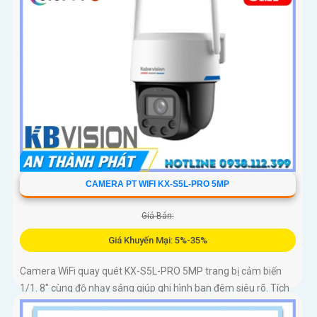
CAMERA PT WIFI KX-S5L-PRO 5MP
Giá Bán:
Giá Khuyến Mại: 5%-35%
Camera WiFi quay quét KX-S5L-PRO 5MP trang bị cảm biến
1/1. 8" cùng độ nhạy sáng giúp ghi hình ban đêm siêu rõ. Tích
hợp Auto Tracking, phát hiện người, phương tiện, quay quét