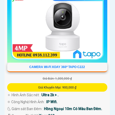
CAMERA WI-FI XOAY 360º TAPO C222
Giá Bán: 1,300,000 ₫
Giá Khuyến Mại: 900,000 ₫
🔅 Hình Ảnh Sắc nét :
Ultra 2k + .
⚛️ Công Nghệ Hình Ảnh :
IP Wifi.
🌜 Giám sát Ban Đêm :
Hồng Ngoại 10m Có Màu Ban Ðêm.