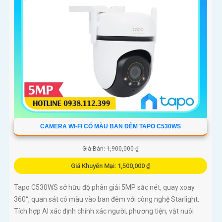
CAMERA WI-FI CÓ MÀU BAN ĐÊM TAPO C530WS
Giá Bán: 1,900,000 ₫
Giá Khuyến Mại: 1,500,000 ₫
Tapo C530WS sở hữu độ phân giải 5MP sắc nét, quay xoay
360°, quan sát có màu vào ban đêm với công nghệ Starlight.
Tích hợp AI xác định chính xác người, phương tiện, vật nuôi