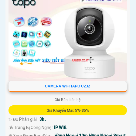
CAMERA WIFI TAPO C232
Giá Bán: liên hệ
Giá Khuyến Mại: 5%-35%
✨ Độ Phân giải :
3k .
🕉️ Trang Bị Công Nghệ :
IP Wifi.
❈ Xem Được Ban Đêm :
Hồng Ngoại 10m Hồng Ngoại Smart