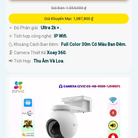
Giá Bán: 1,554,000 ₫
Giá Khuyến Mại: 1,087,800 ₫
🔅 Độ Phân giải :
Ultra 2k + .
⚛️ Tích hợp công nghệ :
IP Wifi.
🌜 Khoảng Cách Ban Đêm :
Full Color 30m Có Màu Ban Ðêm.
🗜️ Camera Thiết Kế
Xoay 360.
️📢 Tích Hợp :
Thu Âm Và Loa.