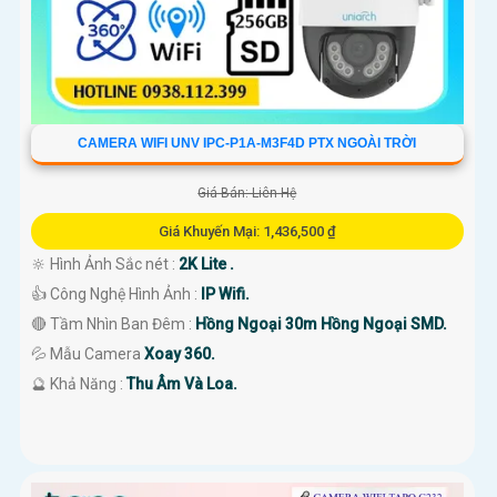
CAMERA WIFI UNV IPC-P1A-M3F4D PTX NGOÀI TRỜI
Giá Bán: Liên Hệ
Giá Khuyến Mại: 1,436,500 ₫
🔆 Hình Ảnh Sắc nét :
2K Lite .
👍 Công Nghệ Hình Ảnh :
IP Wifi.
🔴 Tầm Nhìn Ban Đêm :
Hồng Ngoại 30m Hồng Ngoại SMD.
💦 Mẫu Camera
Xoay 360.
️🔮 Khả Năng :
Thu Âm Và Loa.