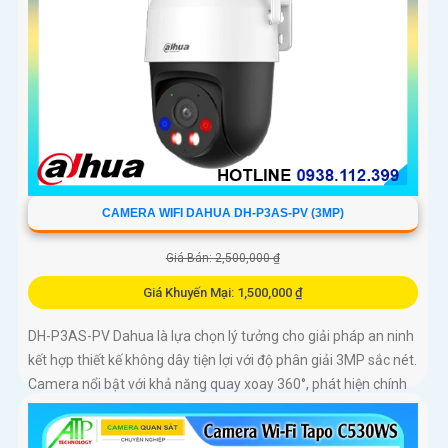
CAMERA WIFI DAHUA DH-P3AS-PV (3MP)
Giá Bán: 2,500,000 ₫
Giá Khuyến Mại: 1,500,000 ₫
DH-P3AS-PV Dahua là lựa chọn lý tưởng cho giải pháp an ninh
kết hợp thiết kế không dây tiện lợi với độ phân giải 3MP sắc nét.
Camera nổi bật với khả năng quay xoay 360°, phát hiện chính
xác người và phương tiện, cảnh báo tức thì bằng đèn nháy và
còi hú