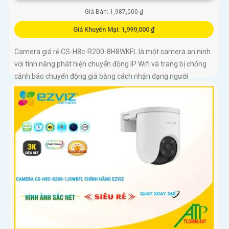
Giá Bán: 1,987,000 ₫
Giá Khuyến Mại: 1,999,000 ₫
Camera giá rẻ CS-H8c-R200-8H8WKFL là một camera an ninh
với tính năng phát hiện chuyển động IP Wifi và trang bị chống
cảnh báo chuyển động giả bằng cách nhận dạng người
camera còn được trang bị chống ngược sáng DWDR công
nghệ giám sát ban đêm Full Color 20m camera có thiết kế nhỏ
gọn xoay 360 độ và có khe cắm thẻ nhớ Micro SD 512GB với
khả năng thu âm và phát âm thanh to rõ