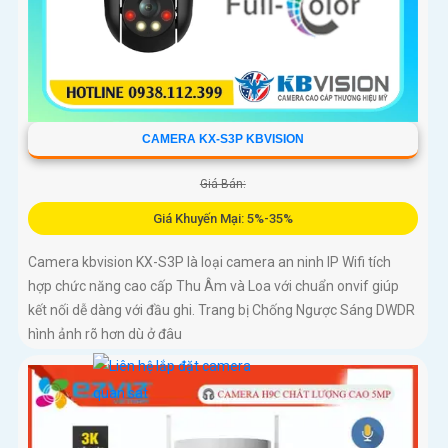
CAMERA KX-S3P KBVISION
Giá Bán:
Giá Khuyến Mại: 5%-35%
Camera kbvision KX-S3P là loại camera an ninh IP Wifi tích
hợp chức năng cao cấp Thu Âm và Loa với chuẩn onvif giúp
kết nối dễ dàng với đầu ghi. Trang bị Chống Ngược Sáng DWDR
hình ảnh rõ hơn dù ở đâu