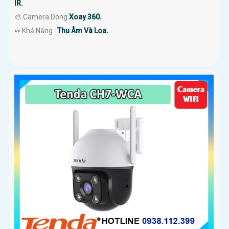
IR.
🎨 Camera Dòng
Xoay 360.
️↭ Khả Năng :
Thu Âm Và Loa.