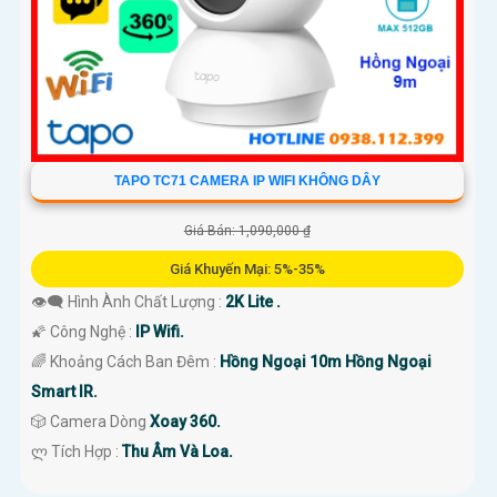
TAPO TC71 CAMERA IP WIFI KHÔNG DÂY
Giá Bán: 1,090,000 ₫
Giá Khuyến Mại: 5%-35%
👁️‍🗨 Hình Ành Chất Lượng :
2K Lite .
🌠 Công Nghệ :
IP Wifi.
🌈 Khoảng Cách Ban Đêm :
Hồng Ngoại 10m Hồng Ngoại
Smart IR.
🎲 Camera Dòng
Xoay 360.
️ლ Tích Hợp :
Thu Âm Và Loa.