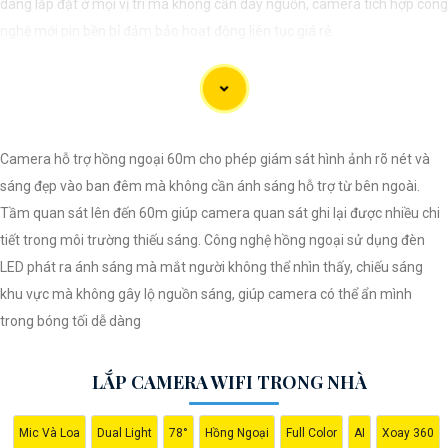
dàng lắp đặt ở mọi vị trí mà không cần dây nguồn, camera tích hợp công
nghệ mới pin bền bỉ đảm bảo hoạt động liên tục giá rẻ.
Camera hỗ trợ hồng ngoại 60m cho phép giám sát hình ảnh rõ nét và
sáng đẹp vào ban đêm mà không cần ánh sáng hỗ trợ từ bên ngoài.
Tầm quan sát lên đến 60m giúp camera quan sát ghi lại được nhiều chi
tiết trong môi trường thiếu sáng. Công nghệ hồng ngoại sử dụng đèn
LED phát ra ánh sáng mà mắt người không thể nhìn thấy, chiếu sáng
khu vực mà không gây lộ nguồn sáng, giúp camera có thể ẩn mình
'
trong bóng tối dễ dàng
LẮP CAMERA WIFI TRONG NHÀ
Mic Và Loa
Dual Light
78°
Hồng Ngoại
Full Color
AI
Xoay 360