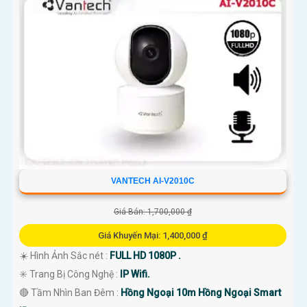
VANTECH AI-V2010C
Giá Bán: 1,700,000 ₫
Giá Khuyến Mại: 1,400,000 ₫
☀️ Hình Ảnh Sắc nét :
FULL HD 1080P .
✳️ Trang Bị Công Nghệ :
IP Wifi.
🔴 Tầm Nhìn Ban Đêm :
Hồng Ngoại 10m Hồng Ngoại Smart