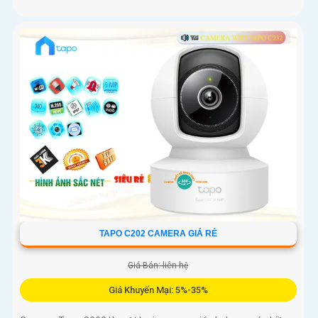
TAPO C202 CAMERA GIÁ RẺ
Giá Bán: liên hệ
Giá Khuyến Mại: 5%-35%