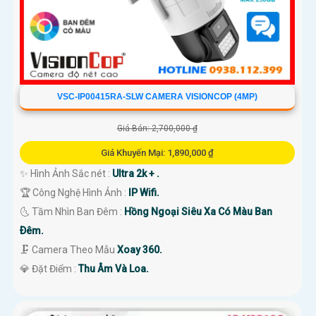
VSC-IP00415RA-SLW CAMERA VISIONCOP (4MP)
Giá Bán: 2,700,000 ₫
Giá Khuyến Mại: 1,890,000 ₫
✨ Hình Ảnh Sắc nét :
Ultra 2k + .
🏆 Công Nghệ Hình Ảnh :
IP Wifi.
🌜 Tầm Nhìn Ban Đêm :
Hồng Ngoại Siêu Xa Có Màu Ban
Ðêm.
🗜️ Camera Theo Mẫu
Xoay 360.
️💎 Đặt Điểm :
Thu Âm Và Loa.