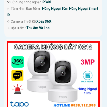
⚒ Sử dụng công nghệ :
IP Wifi.
🔅 Tầm Nhìn Ban Đêm :
Hồng Ngoại 10m Hồng Ngoại Smart
IR.
💢 Camera Thiết Kế
Xoay 360.
️📡 Đặt Điểm :
Thu Âm Và Loa.