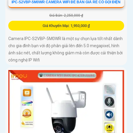
IPC-S2VBP-5M0WR CAMERA WIFI ĐỂ BÀN GIÁ RẺ CÓ GỌI ĐIỆN
Giá Bán: 2,250,000 ₫
Giá Khuyến Mại: 1,950,000 ₫
Camera IPC-S2VBP-5M0WR là một sự chọn lựa tốt nhất dành
cho gia đình bạn với độ phân giải lên đến 5.0 megapixel, hình
ảnh sắc nét, chất lượng không giảm mà còn được cải thiện bởi
công nghệ IP Wifi