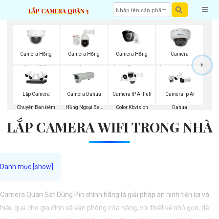
LẮP CAMERA QUẬN 5
Camera Hồng
Camera Hồng
Camera Hồng
Camera
Ngoại Samsung
Ngoại UMV
Ngoại
Hdparagon Hồng
Ngoại
Lắp Camera
Camera Dahua
Camera IP AI Full
Camera Ip AI
Chuyên Ban Đêm
Hồng Ngoại Ban
Color Kbvision
Dahua
LẮP CAMERA WIFI TRONG NHÀ
Đêm
Camera Quan Sát Dùng Pin chính hãng là giải pháp an ninh tiện lợi và
hiệu quả cho gia đình và văn phòng cửa hàng, với thiết kế nhỏ gọn, dễ