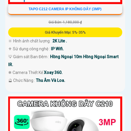
TAPO C212 CAMERA IP KHÔNG DÂY (3MP)
Giá Bán: 1,180,000 ₫
Giá Khuyến Mại: 5%-35%
🔆 Hình ảnh chất lượng :
2K Lite .
⚜️ Sử dụng công nghệ :
IP Wifi.
💡 Giám sát Ban Đêm :
Hồng Ngoại 10m Hồng Ngoại Smart
IR.
❄ Camera Thiết Kế
Xoay 360.
️🔮 Chức Năng :
Thu Âm Và Loa.