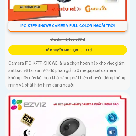
IPC-K7FP-5H0WE CAMERA FULL COLOR NGOÀI TRỜI
Giá Bán: 2,100,000 ₫
Giá Khuyến Mại: 1,800,000 ₫
Camera IPC-K7FP-5H0WE là lựa chọn hoàn hảo cho việc giám
sát bảo vệ tài sản Với độ phân giải 5.0 megapixel camera
không dây này kết hợp khả năng phát hiện chuyển động thông
minh và phát hiện hình dáng người