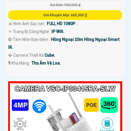
Giá Bán: 950,000 ₫
Giá Khuyến Mại: 665,000 ₫
☀️ Hình Ảnh Sắc nét :
FULL HD 1080P .
⚛️ Trang Bị Công Nghệ :
IP Wifi.
✪ Tầm Nhìn Ban Đêm :
Hồng Ngoại 20m Hồng Ngoại Smart
IR.
💎 Camera Thiết Kế
Cube.
️🎙 Khả Năng :
Thu Âm Và Loa.