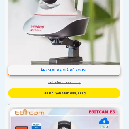
LẮP CAMERA GIÁ RẺ YOOSEE
Giá Bán: 1,200,000 ₫
Giá Khuyến Mại: 900,000 ₫
Camera Yoosee là Camera giám sát thiết kế dùng cho các
không gian rộng. Với khả năng xoay 360 độ, độ nét cao FULL
HD 1080P, camera Yoosee giúp quan sát mọi góc độ một cách
tốt nhất