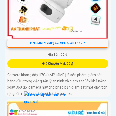
H7C (4MP+4MP) CAMERA WIFI EZVIZ
Giá Bán: 00 ₫
Giá Khuyến Mại: 00 ₫
Camera không dây H7C (4MP+4MP) là sản phẩm giám sát
hàng đầu trong việc quản lý an ninh và giám sát. Với khả năng
xoay 360 độ, camera này cho phép bạn giám sát một diện tích
rộng lớn mà không bỏ sót bất kỳ góc nào