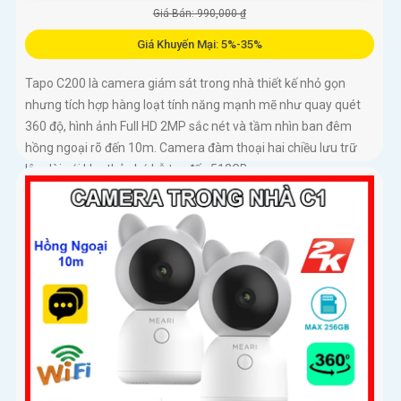
Giá Bán: 990,000 ₫
Giá Khuyến Mại: 5%-35%
Tapo C200 là camera giám sát trong nhà thiết kế nhỏ gọn
nhưng tích hợp hàng loạt tính năng mạnh mẽ như quay quét
360 độ, hình ảnh Full HD 2MP sắc nét và tầm nhìn ban đêm
hồng ngoại rõ đến 10m. Camera đàm thoại hai chiều lưu trữ
lâu dài với khe thẻ nhớ hỗ trợ đến 512GB