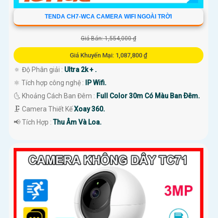
TENDA CH7-WCA CAMERA WIFI NGOÀI TRỜI
Giá Bán: 1,554,000 ₫
Giá Khuyến Mại: 1,087,800 ₫
🔅 Độ Phân giải :
Ultra 2k + .
⚛️ Tích hợp công nghệ :
IP Wifi.
🌜 Khoảng Cách Ban Đêm :
Full Color 30m Có Màu Ban Ðêm.
🗜️ Camera Thiết Kế
Xoay 360.
️📢 Tích Hợp :
Thu Âm Và Loa.