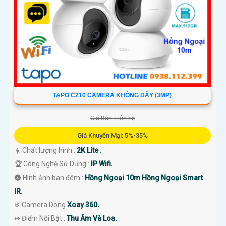
TAPO C210 CAMERA KHÔNG DÂY (3MP)
Giá Bán: Liên hệ
Giá Khuyến Mại: 5%-35%
☀️ Chất lượng hình :
2K Lite .
🏆 Công Nghệ Sử Dụng :
IP Wifi.
🌚 Hình ảnh ban đêm :
Hồng Ngoại 10m Hồng Ngoại Smart
IR.
❄ Camera Dòng
Xoay 360.
️↭ Điểm Nỗi Bật :
Thu Âm Và Loa.