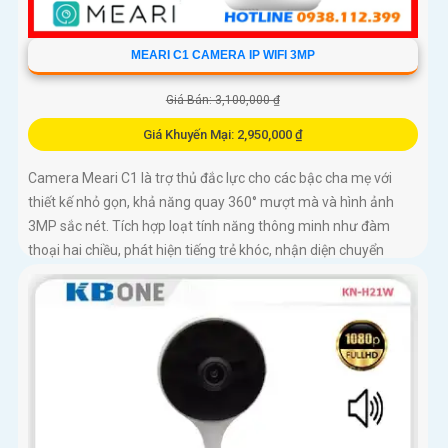
MEARI C1 CAMERA IP WIFI 3MP
Giá Bán: 3,100,000 ₫
Giá Khuyến Mại: 2,950,000 ₫
Camera Meari C1 là trợ thủ đắc lực cho các bậc cha mẹ với
thiết kế nhỏ gọn, khả năng quay 360° mượt mà và hình ảnh
3MP sắc nét. Tích hợp loạt tính năng thông minh như đàm
thoại hai chiều, phát hiện tiếng trẻ khóc, nhận diện chuyển
động người và quan sát ban đêm hồng ngoại 10m, giúp bạn
luôn kết nối và bảo vệ con yêu mọi lúc