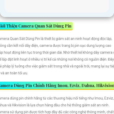
iới Thiệu Camera Quan Sát Dùng Pin
mera Quan Sát Dùng Pin là thiết bị giám sát an ninh hoạt động độc lập,
ông cần kết nối dây điện, camera được trang bị pin sạc dung lượng cao
úp hoạt động liên tục trong thời gian dài. Nhờ thiết kế không dây camera 
ể lắp đặt linh hoạt ở nhiều vị trí kể cả những nơi không có nguồn điện. Đây
ải pháp lý tưởng cho việc giám sát trong nhà và ngoài trời, mang lại sự ti
i và an toàn tối ưu.
amera Dùng Pin Chính Hãng Imou, Ezviz, Dahua, Hikvisio
mera dùng pin chính hãng từ các thương hiệu nổi tiếng như Imou, Ezviz,
hua và Hikvision là lựa chọn hàng đầu cho hệ thống giám sát an ninh .
mera sử dụng pin được tích hợp đầy đủ các công nghệ thông minh, chất