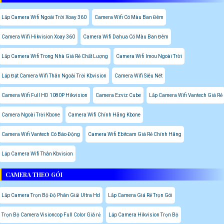
Lắp Camera Wifi Ngoài Trời Xoay 360
Camera Wifi Có Màu Ban Đêm
Camera Wifi Hikvision Xoay 360
Camera Wifi Dahua Có Màu Ban Đêm
Lắp Camera Wifi Trong Nhà Giá Rẻ Chất Lượng
Camera Wifi Imou Ngoài Trời
Lắp Đặt Camera Wifi Thân Ngoài Trời Kbvision
Camera Wifi Siêu Nét
Camera Wifi Full HD 1080P Hikvision
Camera Ezviz Cube
Lắp Camera Wifi Vantech Giá Rẻ
Camera Ngoài Trời Kbone
Camera Wifi Chính Hãng Kbone
Camera Wifi Vantech Có Báo Động
Camera Wifi Ebitcam Giá Rẻ Chính Hãng
Lắp Camera Wifi Thân Kbvision
CAMERA THEO GÓI
Lắp Camera Trọn Bộ Độ Phân Giải Ultra Hd
Lắp Camera Giá Rẻ Trọn Gói
Trọn Bộ Camera Visioncop Full Color Giá rẻ
Lắp Camera Hikvision Trọn Bộ