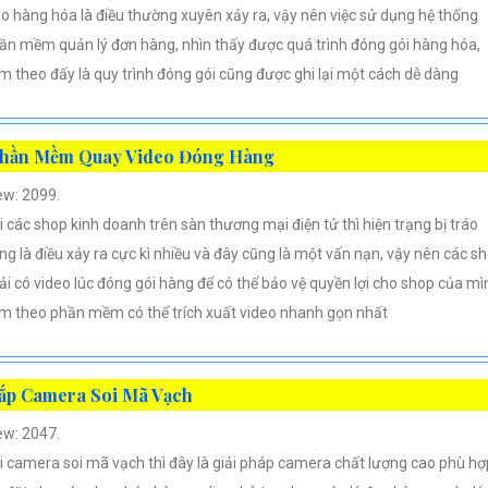
áo hàng hóa là điều thường xuyên xảy ra, vậy nên việc sử dụng hệ thống
ần mềm quản lý đơn hàng, nhìn thấy được quá trình đóng gói hàng hóa,
m theo đấy là quy trình đóng gói cũng được ghi lại một cách dễ dàng
hần Mềm Quay Video Đóng Hàng
ew: 2099.
i các shop kinh doanh trên sàn thương mại điện tử thì hiện trạng bị tráo
ng là điều xảy ra cực kì nhiều và đây cũng là một vấn nạn, vậy nên các s
ải có video lúc đóng gói hàng để có thể bảo vệ quyền lợi cho shop của mì
m theo phần mềm có thể trích xuất video nhanh gọn nhất
ắp Camera Soi Mã Vạch
ew: 2047.
i camera soi mã vạch thì đây là giải pháp camera chất lượng cao phù hợ