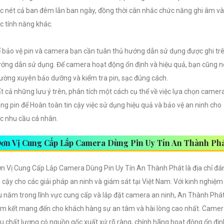
c nét cả ban đêm lẫn ban ngày, đồng thời cân nhắc chức năng ghi âm và
c tính năng khác.
 bảo vệ pin và camera bạn cần tuân thủ hướng dẫn sử dụng được ghi tr
ớng dẫn sử dụng. Để camera hoạt động ổn định và hiệu quả, bạn cũng 
ường xuyên bảo dưỡng và kiểm tra pin, sạc đúng cách.
t cả những lưu ý trên, phân tích một cách cụ thể về việc lựa chọn camer
ng pin để Hoàn toàn tin cậy việc sử dụng hiệu quả và bảo vệ an ninh cho
c nhu cầu cá nhân.
ơn Vị Cung Cấp Lắp Camera Dùng Pin Uy Tín An Thành Ph
n Vị Cung Cấp Lắp Camera Dùng Pin Uy Tín An Thành Phát là địa chỉ đá
n cậy cho các giải pháp an ninh và giám sát tại Việt Nam. Với kinh nghiệm
u năm trong lĩnh vực cung cấp và lắp đặt camera an ninh, An Thành Phá
m kết mang đến cho khách hàng sự an tâm và hài lòng cao nhất. Came
u chất lượng có nguồn gốc xuất xứ rõ ràng, chính hãng hoạt động ổn địn