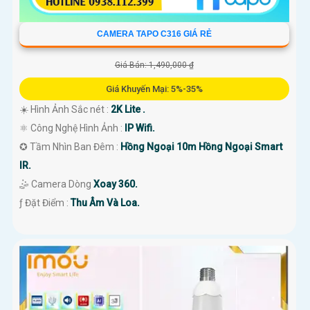
CAMERA TAPO C316 GIÁ RẺ
Giá Bán: 1,490,000 ₫
Giá Khuyến Mại: 5%-35%
☀️ Hình Ảnh Sắc nét :
2K Lite .
⚛️ Công Nghệ Hình Ảnh :
IP Wifi.
✪ Tầm Nhìn Ban Đêm :
Hồng Ngoại 10m Hồng Ngoại Smart
IR.
🤹 Camera Dòng
Xoay 360.
️ƒ Đặt Điểm :
Thu Âm Và Loa.