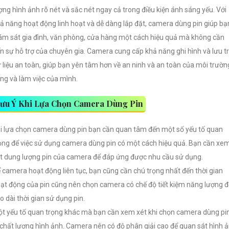
ợng hình ảnh rõ nét và sắc nét ngay cả trong điều kiện ánh sáng yếu. Với
ả năng hoạt động linh hoạt và dễ dàng lắp đặt, camera dùng pin giúp bạ
ám sát gia đình, văn phòng, cửa hàng một cách hiệu quả mà không cần
n sự hỗ trợ của chuyên gia. Camera cung cấp khả năng ghi hình và lưu t
 liệu an toàn, giúp bạn yên tâm hơn về an ninh và an toàn của môi trườn
ng và làm việc của mình.
ưu Ý Khi Lựa Chọn Camera Dùng Pin
i lựa chọn camera dùng pin bạn cần quan tâm đến một số yếu tố quan
ọng để việc sử dụng camera dùng pin có một cách hiệu quả.
Bạn cần xe
t dung lượng pin của camera để đáp ứng được nhu cầu sử dụng.
 camera hoạt động liên tục, bạn cũng cần chú trọng nhất đến thời gian
ạt động của pin cũng nên chọn camera có chế độ tiết kiệm năng lượng đ
o dài thời gian sử dụng pin.
t yếu tố quan trọng khác mà bạn cần xem xét khi chọn camera dùng pi
 chất lượng hình ảnh. Camera nên có độ phân giải cao để quan sát hình 