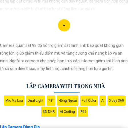
dàng lắp đặt ở mọi vị trí mà không cần dây nguồn, camera tích hợp công
nghệ mới pin bền bỉ đảm bảo hoạt động liên tục giá rẻ.
Camera quan sát 98 độ hỗ trợ giám sát hình ảnh bao quát không gian
rộng lớn, giúp giảm thiểu điểm mù và tăng cường khả năng bảo vệ an
ninh. Ngoài ra camera cho phép bạn truy cập Internet giám sát hình ảnh
từ xa qua điện thoại, máy tính một cách dễ dàng hơn bao giờ hết
LẮP CAMERA WIFI TRONG NHÀ
'
Mic Và Loa
Dual Light
78°
Hồng Ngoại
Full Color
AI
Xoay 360
3D DNR
AI Coding
IP66
Lắp Camera Dùng Pin