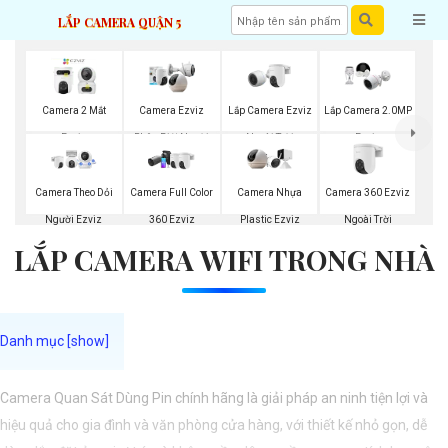
LẮP CAMERA QUẬN 5
Lắp Camera Ezviz
Camera 2 Mắt
Camera Ezviz
Lắp Camera 2.0MP
Ngoài Trời
Ezviz
Phân Biệt Người
Ezviz
Camera 360 Ezviz
Camera Theo Dỏi
Camera Full Color
Camera Nhựa
Ngoài Trời
Người Ezviz
360 Ezviz
Plastic Ezviz
LẮP CAMERA WIFI TRONG NHÀ
Camera Quan Sát Dùng Pin chính hãng là giải pháp an ninh tiện lợi và
hiệu quả cho gia đình và văn phòng cửa hàng, với thiết kế nhỏ gọn, dễ