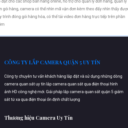
p đặt cho các shop bán hàng online, hỗ trợ cho quản lý đơn hàng, quản lý
n gói hàng, camera có thể nhìn mã vận đơn kèm theo đấy nhìn thấy đượ
y trình đóng gói hàng hóa, có thể tải video đơn hàng trực tiếp trên phần
ềm
CÔNG TY LẮP CAMERA QUẬN 5 UY TÍN
Công ty chuyên tư vấn khách hàng lắp đặt và sử dụng những dòng
camera quan sát uy tín lắp camera quan sát qua điện thoại hình
ảnh HD công nghệ mới. Giải pháp lắp camera quan sát quận 5 giám
sát từ xa qua điện thoại ổn định chất lượng
Thương hiệu Camera Uy Tín