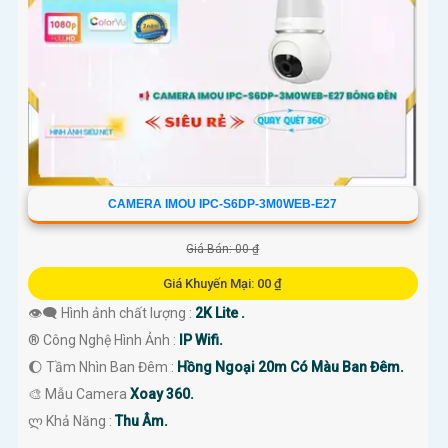
CAMERA IMOU IPC-S6DP-3M0WEB-E27
Giá Bán: 00 ₫
Giá Khuyến Mại: 00 ₫
👁️‍🗨 Hình ảnh chất lượng :
2K Lite .
®️ Công Nghệ Hình Ảnh :
IP Wifi.
🌔 Tầm Nhìn Ban Đêm :
Hồng Ngoại 20m Có Màu Ban Đêm.
🎨 Mẫu Camera
Xoay 360.
️ლ Khả Năng :
Thu Âm.