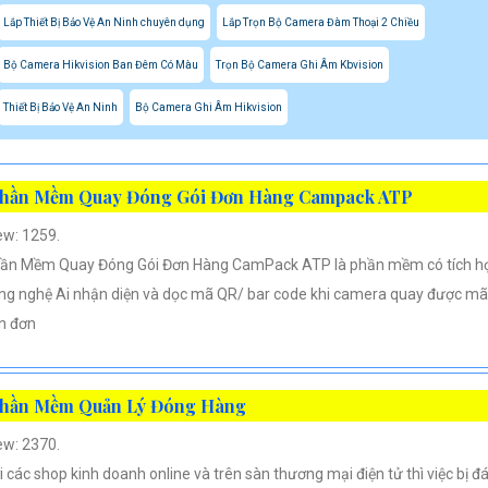
Lắp Thiết Bị Bảo Vệ An Ninh chuyên dụng
Lắp Trọn Bộ Camera Đàm Thoại 2 Chiều
Bộ Camera Hikvision Ban Đêm Có Màu
Trọn Bộ Camera Ghi Âm Kbvision
Thiết Bị Bảo Vệ An Ninh
Bộ Camera Ghi Âm Hikvision
hần Mềm Quay Đóng Gói Đơn Hàng Campack ATP
ew: 1259.
ần Mềm Quay Đóng Gói Đơn Hàng CamPack ATP là phần mềm có tích h
ng nghệ Ai nhận diện và dọc mã QR/ bar code khi camera quay được mã
n đơn
hần Mềm Quản Lý Đóng Hàng
ew: 2370.
i các shop kinh doanh online và trên sàn thương mại điện tử thì việc bị đ