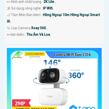
👀 Hình ảnh chất lượng :
2K Lite .
🕉️ Sử dụng công nghệ :
IP Wifi.
🌙 Tầm Nhìn Ban Đêm :
Hồng Ngoại 10m Hồng Ngoại Smart
IR.
🔩 Loại Camera
Xoay 360.
️↭ Đặt Điểm :
Thu Âm Và Loa.