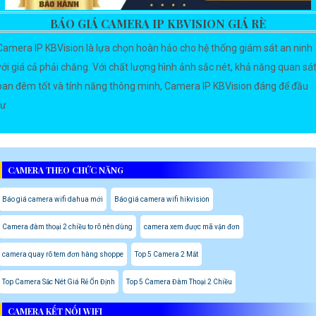
BÁO GIÁ CAMERA IP KBVISION GIÁ RÈ
Camera IP KBVision là lựa chọn hoàn hảo cho hệ thống giám sát an ninh
với giá cả phải chăng. Với chất lượng hình ảnh sắc nét, khả năng quan sá
ban đêm tốt và tính năng thông minh, Camera IP KBVision đáng để đầu
tư
CAMERA THEO CHỨC NĂNG
Báo giá camera wifi dahua mới
Báo giá camera wifi hikvision
Camera đàm thoại 2 chiều to rõ nên dùng
camera xem được mã vận đơn
camera quay rõ tem đơn hàng shoppe
Top 5 Camera 2 Mắt
Top Camera Sắc Nét Giá Rẻ Ổn Định
Top 5 Camera Đàm Thoại 2 Chiều
CAMERA KẾT NỐI WIFI