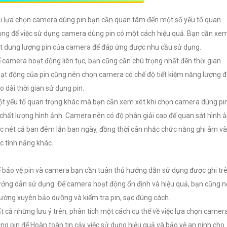
i lựa chọn camera dùng pin bạn cần quan tâm đến một số yếu tố quan
ọng để việc sử dụng camera dùng pin có một cách hiệu quả.
Bạn cần xe
t dung lượng pin của camera để đáp ứng được nhu cầu sử dụng.
 camera hoạt động liên tục, bạn cũng cần chú trọng nhất đến thời gian
ạt động của pin cũng nên chọn camera có chế độ tiết kiệm năng lượng đ
o dài thời gian sử dụng pin.
t yếu tố quan trọng khác mà bạn cần xem xét khi chọn camera dùng pi
 chất lượng hình ảnh. Camera nên có độ phân giải cao để quan sát hình 
c nét cả ban đêm lẫn ban ngày, đồng thời cân nhắc chức năng ghi âm và
c tính năng khác.
 bảo vệ pin và camera bạn cần tuân thủ hướng dẫn sử dụng được ghi tr
ớng dẫn sử dụng. Để camera hoạt động ổn định và hiệu quả, bạn cũng 
ường xuyên bảo dưỡng và kiểm tra pin, sạc đúng cách.
t cả những lưu ý trên, phân tích một cách cụ thể về việc lựa chọn camer
ng pin để Hoàn toàn tin cậy việc sử dụng hiệu quả và bảo vệ an ninh cho