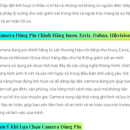
ể lắp đặt linh hoạt ở nhiều vị trí kể cả những nơi không có nguồn điện. Đây
ải pháp lý tưởng cho việc giám sát trong nhà và ngoài trời, mang lại sự ti
i và an toàn tối ưu.
amera Dùng Pin Chính Hãng Imou, Ezviz, Dahua, Hikvisio
mera dùng pin chính hãng từ các thương hiệu nổi tiếng như Imou, Ezviz,
hua và Hikvision là lựa chọn hàng đầu cho hệ thống giám sát an ninh .
mera sử dụng pin được tích hợp đầy đủ các công nghệ thông minh, chất
ợng hình ảnh rõ nét và sắc nét ngay cả trong điều kiện ánh sáng yếu. Với
ả năng hoạt động linh hoạt và dễ dàng lắp đặt, camera dùng pin giúp bạ
ám sát gia đình, văn phòng, cửa hàng một cách hiệu quả mà không cần
n sự hỗ trợ của chuyên gia. Camera cung cấp khả năng ghi hình và lưu t
 liệu an toàn, giúp bạn yên tâm hơn về an ninh và an toàn của môi trườn
ng và làm việc của mình.
ưu Ý Khi Lựa Chọn Camera Dùng Pin