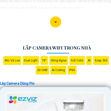
dàng lắp đặt ở mọi vị trí mà không cần dây nguồn, camera tích hợp công
nghệ mới pin bền bỉ đảm bảo hoạt động liên tục giá rẻ.
LẮP CAMERA WIFI TRONG NHÀ
Mic Và Loa
Dual Light
78°
Hồng Ngoại
Full Color
AI
Xoay 360
3D DNR
AI Coding
IP66
'
Lắp Camera Dùng Pin