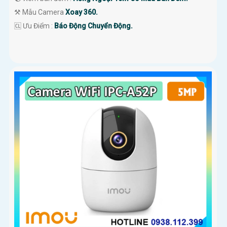
⚒ Mẫu Camera
Xoay 360.
️🆑 Ưu Điểm :
Báo Động Chuyển Động.