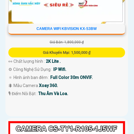
CAMERA WIFI KBVISION KX-S3BW
Giá Bán: 1,800,000 ₫
Giá Khuyến Mại: 1,500,000 ₫
👀 Chất lượng hình :
2K Lite .
⚙ Công Nghệ Sử Dụng :
IP Wifi.
🔅 Hình ảnh ban đêm :
Full Color 30m ONVIF.
🐜 Mẫu Camera
Xoay 360.
️🎙 Điểm Nỗi Bật :
Thu Âm Và Loa.