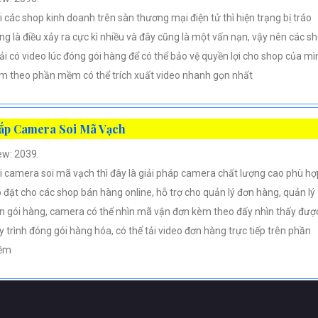
i các shop kinh doanh trên sàn thương mại điện tử thì hiện trạng bị tráo
ng là điều xảy ra cực kì nhiều và đây cũng là một vấn nạn, vậy nên các s
ải có video lúc đóng gói hàng để có thể bảo vệ quyền lợi cho shop của mì
m theo phần mềm có thể trích xuất video nhanh gọn nhất
ắp Camera Soi Mã Vạch
ew: 2039.
i camera soi mã vạch thì đây là giải pháp camera chất lượng cao phù hợ
p đặt cho các shop bán hàng online, hỗ trợ cho quản lý đơn hàng, quản lý
n gói hàng, camera có thể nhìn mã vận đơn kèm theo đấy nhìn thấy đượ
y trình đóng gói hàng hóa, có thể tải video đơn hàng trực tiếp trên phần
ềm