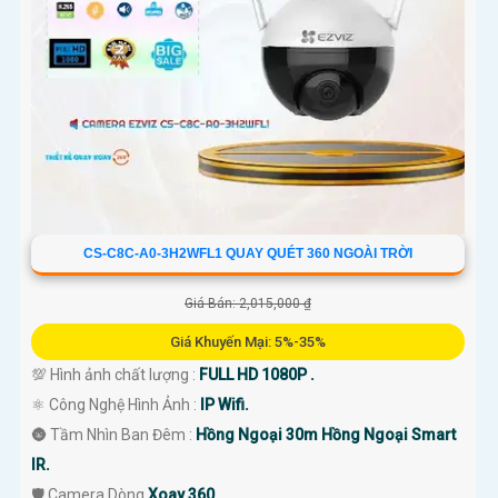
CS-C8C-A0-3H2WFL1 QUAY QUÉT 360 NGOÀI TRỜI
Giá Bán: 2,015,000 ₫
Giá Khuyến Mại: 5%-35%
💯 Hình ảnh chất lượng :
FULL HD 1080P .
⚛️ Công Nghệ Hình Ảnh :
IP Wifi.
🌚 Tầm Nhìn Ban Đêm :
Hồng Ngoại 30m Hồng Ngoại Smart
IR.
🛡 Camera Dòng
Xoay 360.