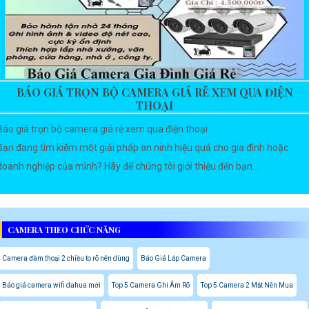
BÁO GIÁ TRỌN BỘ CAMERA GIÁ RẺ XEM QUA ĐIỆN
THOẠI
Báo giá trọn bộ camera giá rẻ xem qua điện thoại
Bạn đang tìm kiếm một giải pháp an ninh hiệu quả cho gia đình hoặc
doanh nghiệp của mình? Hãy để chúng tôi giới thiệu đến bạn...
CAMERA THEO CHỨC NĂNG
Camera đàm thoại 2 chiều to rõ nên dùng
Báo Giá Lắp Camera
Báo giá camera wifi dahua mới
Top 5 Camera Ghi Âm Rõ
Top 5 Camera 2 Mắt Nên Mua