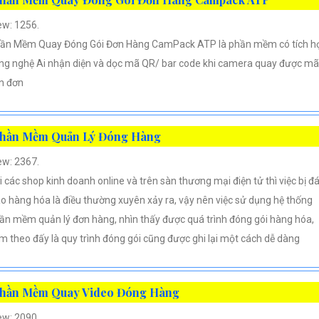
ew: 1256.
ần Mềm Quay Đóng Gói Đơn Hàng CamPack ATP là phần mềm có tích h
ng nghệ Ai nhận diện và dọc mã QR/ bar code khi camera quay được mã
n đơn
hần Mềm Quản Lý Đóng Hàng
ew: 2367.
i các shop kinh doanh online và trên sàn thương mại điện tử thì việc bị đ
áo hàng hóa là điều thường xuyên xảy ra, vậy nên việc sử dụng hệ thống
ần mềm quản lý đơn hàng, nhìn thấy được quá trình đóng gói hàng hóa,
m theo đấy là quy trình đóng gói cũng được ghi lại một cách dễ dàng
hần Mềm Quay Video Đóng Hàng
ew: 2090.