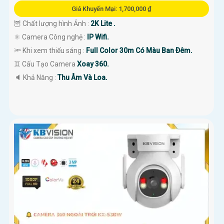
Giá Khuyến Mại: 1,700,000 ₫
🦉 Chất lượng hình Ảnh :
2K Lite .
⚛️ Camera Công nghệ :
IP Wifi.
🔦 Khi xem thiếu sáng :
Full Color 30m Có Màu Ban Ðêm.
♊ Cấu Tạo Camera
Xoay 360.
️🔈 Khả Năng :
Thu Âm Và Loa.