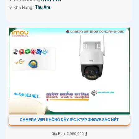
️☣️ Khả Năng :
Thu Âm.
CAMERA WIFI KHÔNG DÂY IPC-K7FP-3H0WE SẮC NÉT
Giá Bán: 2,000,000 ₫