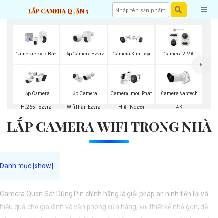
LẮP CAMERA QUẬN 5
Lắp Camera Ezviz
Camera Ezviz Báo
Camera Kim Loại
Camera 2 Mắt
Ngoài Trời
Động
Ezviz
Ezviz
Lắp Camera
Lắp Camera
Camera Imou Phát
Camera Vantech
H.265+ Ezviz
WifiThân Ezviz
Hiện Người
4K
LẮP CAMERA WIFI TRONG NHÀ
Camera Quan Sát Dùng Pin chính hãng là giải pháp an ninh tiện lợi và
hiệu quả cho gia đình và văn phòng cửa hàng, với thiết kế nhỏ gọn, dễ