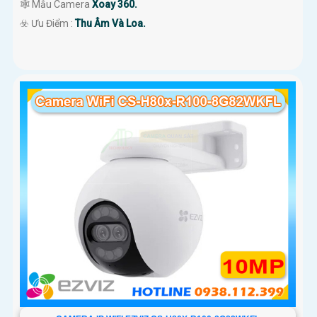
🕸️ Mẫu Camera
Xoay 360.
️☣️ Ưu Điểm :
Thu Âm Và Loa.