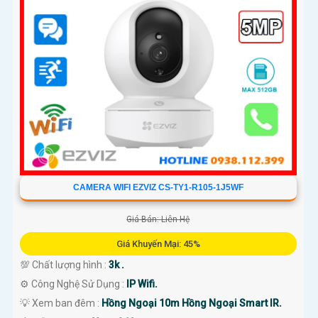
CAMERA WIFI EZVIZ CS-TY1-R105-1J5WF
Giá Bán: Liên Hệ
Giá Khuyến Mại: 45%
💯 Chất lượng hình :
3k .
⚙ Công Nghệ Sử Dụng :
IP Wifi.
💡 Xem ban đêm :
Hồng Ngoại 10m Hồng Ngoại Smart IR.