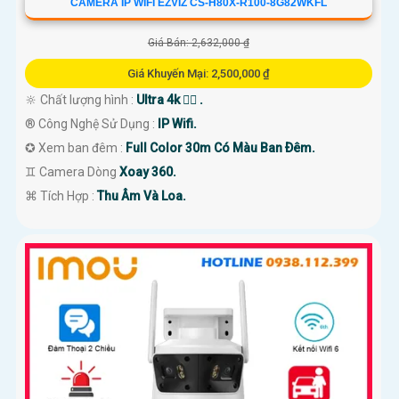
CAMERA IP WIFI EZVIZ CS-H80X-R100-8G82WKFL
Giá Bán: 2,632,000 ₫
Giá Khuyến Mại: 2,500,000 ₫
🔆 Chất lượng hình :
Ultra 4k 👍🏾 .
®️ Công Nghệ Sử Dụng :
IP Wifi.
✪ Xem ban đêm :
Full Color 30m Có Màu Ban Ðêm.
♊ Camera Dòng
Xoay 360.
️⌘ Tích Hợp :
Thu Âm Và Loa.