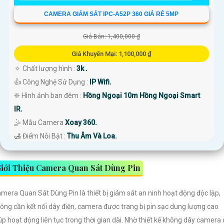
CAMERA GIÁM SÁT IPC-A52P 360 GIÁ RẺ 5MP
Giá Bán: 1,400,000 ₫
Giá Khuyến Mại: 1,100,000 ₫
🔅 Chất lượng hình :
3k .
👍 Công Nghệ Sử Dụng :
IP Wifi.
❈ Hình ảnh ban đêm :
Hồng Ngoại 10m Hồng Ngoại Smart
IR.
🤹 Mẫu Camera
Xoay 360.
️🛃 Điểm Nỗi Bật :
Thu Âm Và Loa.
iới Thiệu Camera Quan Sát Dùng Pin
mera Quan Sát Dùng Pin là thiết bị giám sát an ninh hoạt động độc lập,
ông cần kết nối dây điện, camera được trang bị pin sạc dung lượng cao
úp hoạt động liên tục trong thời gian dài. Nhờ thiết kế không dây camera 