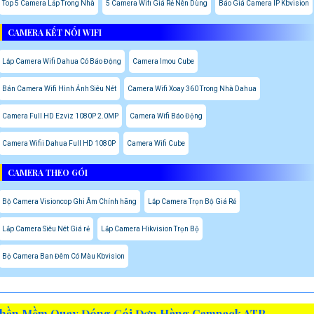
Top 5 Camera Lắp Trong Nhà
5 Camera Wifi Giá Rẻ Nên Dùng
Báo Giá Camera IP Kbvision
CAMERA KẾT NỐI WIFI
Lắp Camera Wifi Dahua Có Báo Động
Camera Imou Cube
Bán Camera Wifi Hình Ảnh Siêu Nét
Camera Wifi Xoay 360 Trong Nhà Dahua
Camera Full HD Ezviz 1080P 2.0MP
Camera Wifi Báo Động
Camera Wifii Dahua Full HD 1080P
Camera Wifi Cube
CAMERA THEO GÓI
Bộ Camera Visioncop Ghi Âm Chính hãng
Lắp Camera Trọn Bộ Giá Rẻ
Lắp Camera Siêu Nét Giá rẻ
Lắp Camera Hikvision Trọn Bộ
Bộ Camera Ban Đêm Có Màu Kbvision
hần Mềm Quay Đóng Gói Đơn Hàng Campack ATP