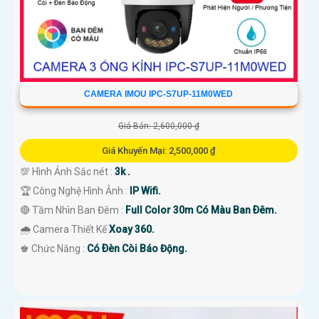
CAMERA IMOU IPC-S7UP-11M0WED
Giá Bán: 2,600,000 ₫
Giá Khuyến Mại: 2,500,000 ₫
💯 Hình Ảnh Sắc nét :
3k .
🏆 Công Nghệ Hình Ảnh :
IP Wifi.
🔴 Tầm Nhìn Ban Đêm :
Full Color 30m Có Màu Ban Ðêm.
🌧️ Camera Thiết Kế
Xoay 360.
️♚ Chức Năng :
Có Ðèn Còi Báo Động.