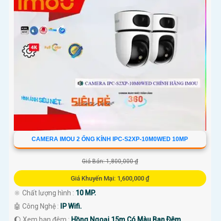
CAMERA IMOU 2 ỐNG KÍNH IPC-S2XP-10M0WED 10MP
Giá Bán: 1,800,000 ₫
Giá Khuyến Mại: 1,600,000 ₫
🔆 Chất lượng hình :
10 MP.
🤖️ Công Nghệ :
IP Wifi.
🌔 Xem ban đêm :
Hồng Ngoại 15m Có Màu Ban Ðêm.