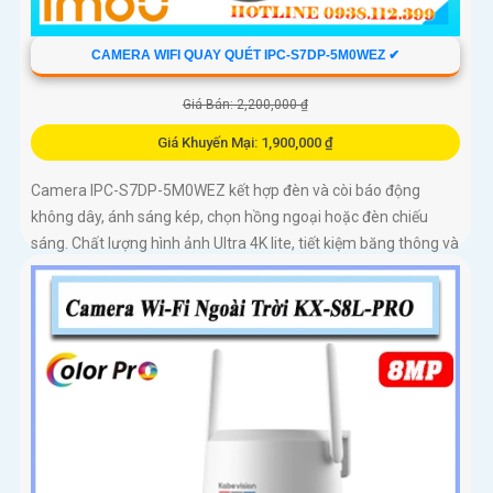
CAMERA WIFI QUAY QUÉT IPC-S7DP-5M0WEZ ✔
Giá Bán: 2,200,000 ₫
Giá Khuyến Mại: 1,900,000 ₫
Camera IPC-S7DP-5M0WEZ kết hợp đèn và còi báo động
không dây, ánh sáng kép, chọn hồng ngoại hoặc đèn chiếu
sáng. Chất lượng hình ảnh Ultra 4K lite, tiết kiệm băng thông và
chi phí, giám sát ban đêm tốt với hồng ngoại 50m