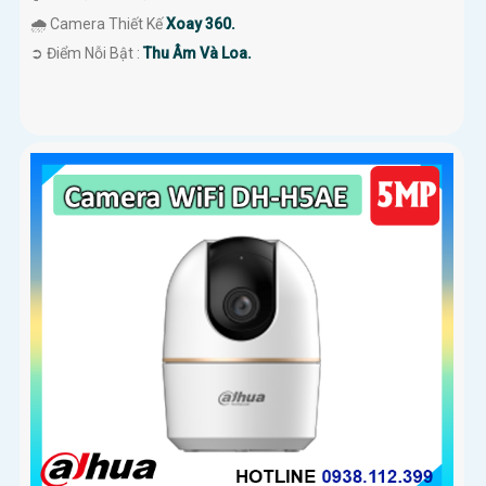
🌧️ Camera Thiết Kế
Xoay 360.
️➲ Điểm Nỗi Bật :
Thu Âm Và Loa.