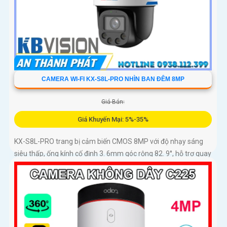
CAMERA WI-FI KX-S8L-PRO NHÌN BAN ĐÊM 8MP
Giá Bán:
Giá Khuyến Mại: 5%-35%
KX-S8L-PRO trang bị cảm biến CMOS 8MP với độ nhạy sáng
siêu thấp, ống kính cố định 3. 6mm góc rộng 82. 9°, hỗ trợ quay
quét tự động, Auto Tracking theo dõi đối tượng