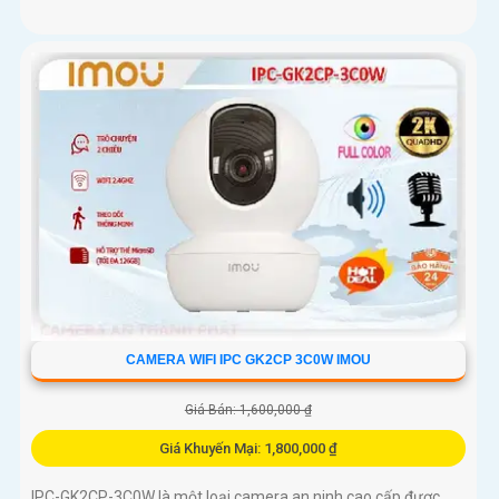
CAMERA WIFI IPC GK2CP 3C0W IMOU
Giá Bán: 1,600,000 ₫
Giá Khuyến Mại: 1,800,000 ₫
IPC-GK2CP-3C0W là một loại camera an ninh cao cấp được