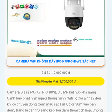
CAMERA WIFI KHÔNG DÂY IPC-K7FP-3H0WE SẮC NÉT
Giá Bán: 2,000,000 ₫
Giá Khuyến Mại: 1,700,000 ₫
Camera Giá rẻ IPC-K7FP-3H0WE 3.0 MP kết hợp khả năng
Cảnh báo phát hiện người thông minh, Wifi IP, Còi & nháy đèn
khi có chuyển động, xem màu sắc Full Color 30m vào ban
đêm, trang bị đèn trợ sáng kép, loa đàm thoại tích hợp, Chống