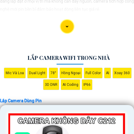
dàng lắp đặt ở mọi vị trí mà không cần dây nguồn, camera tích hợp công
nghệ mới pin bền bỉ đảm bảo hoạt động liên tục giá rẻ.
LẮP CAMERA WIFI TRONG NHÀ
Mic Và Loa
Dual Light
78°
Hồng Ngoại
Full Color
AI
Xoay 360
3D DNR
AI Coding
IP66
'
Lắp Camera Dùng Pin