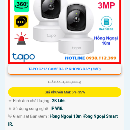
TAPO C212 CAMERA IP KHÔNG DÂY (3MP)
Giá Bán: 1,180,000 ₫
Giá Khuyến Mại: 5%-35%
🔆 Hình ảnh chất lượng :
2K Lite .
⚜️ Sử dụng công nghệ :
IP Wifi.
💡 Giám sát Ban Đêm :
Hồng Ngoại 10m Hồng Ngoại Smart
IR.