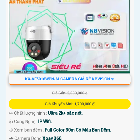
KX-AF5016WPN-ALCAMERA GIÁ RẺ KBVISION ✨
Giá Bán: 2,000,000 ₫
Giá Khuyến Mại: 1,700,000 ₫
👀 Chất lượng hình :
Ultra 2k+ sắc nét .
👍 Công Nghệ :
IP Wifi.
🌙 Xem ban đêm :
Full Color 30m Có Màu Ban Đêm.
🌧️ Camera Dòng
Xoay 360.