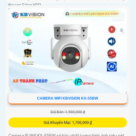
Ngược Sáng HDR
CAMERA WIFI KBVISION KX-S5BW
Giá Bán: 1,900,000 ₫
Giá Khuyến Mại: 1,700,000 ₫
Camera IP Wifi KX-S5BW sở hữu chất lượng hình ảnh siêu nét