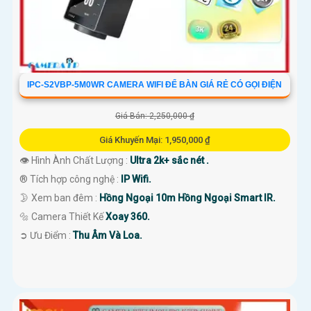
IPC-S2VBP-5M0WR CAMERA WIFI ĐỂ BÀN GIÁ RẺ CÓ GỌI ĐIỆN
Giá Bán: 2,250,000 ₫
Giá Khuyến Mại: 1,950,000 ₫
👁 Hình Ành Chất Lượng :
Ultra 2k+ sắc nét .
®️ Tích hợp công nghệ :
IP Wifi.
🌛 Xem ban đêm :
Hồng Ngoại 10m Hồng Ngoại Smart IR.
🔩 Camera Thiết Kế
Xoay 360.
️➲ Ưu Điểm :
Thu Âm Và Loa.