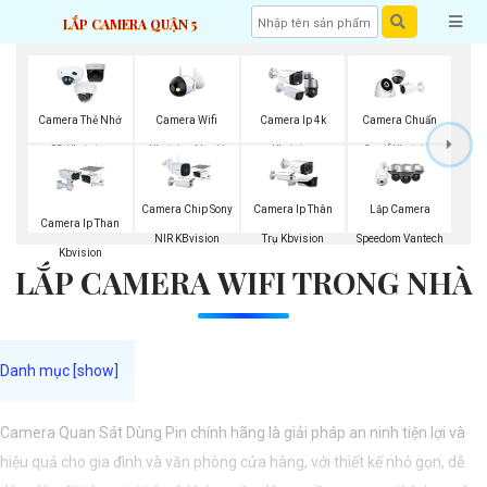
LẮP CAMERA QUẬN 5
Camera Wifi
Camera Thẻ Nhớ
Camera Ip 4k
Camera Chuẩn
Kbvision Ngoài
SD Kbvision
Kbvision
Onvif Kbvision
Trời
Camera Chip Sony
Camera Ip Thân
Lắp Camera
Camera Ip Than
NIR KBvision
Trụ Kbvision
Speedom Vantech
Kbvision
LẮP CAMERA WIFI TRONG NHÀ
Camera Quan Sát Dùng Pin chính hãng là giải pháp an ninh tiện lợi và
hiệu quả cho gia đình và văn phòng cửa hàng, với thiết kế nhỏ gọn, dễ