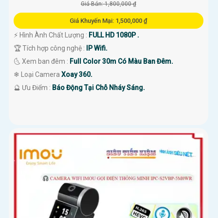
Giá Bán: 1,800,000 ₫
Giá Khuyến Mại: 1,500,000 ₫
️⚡ Hình Ành Chất Lượng :
FULL HD 1080P .
🏆 Tích hợp công nghệ :
IP Wifi.
🌜 Xem ban đêm :
Full Color 30m Có Màu Ban Đêm.
❄ Loại Camera
Xoay 360.
️🔮 Ưu Điểm :
Báo Động Tại Chỗ Nháy Sáng.