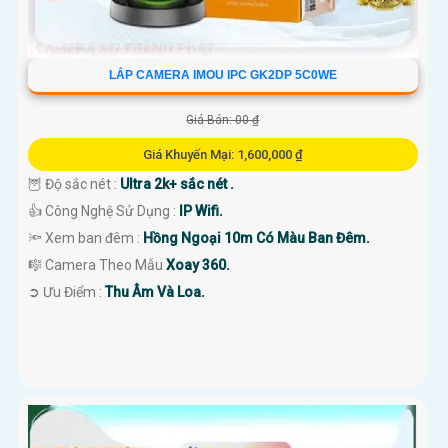
LẮP CAMERA IMOU IPC GK2DP 5C0WE
Giá Bán: 00 ₫
Giá Khuyến Mại: 1,600,000 ₫
🦉 Độ sắc nét :
Ultra 2k+ sắc nét .
👍 Công Nghệ Sử Dụng :
IP Wifi.
🔦 Xem ban đêm :
Hồng Ngoại 10m Có Màu Ban Đêm.
🎼️ Camera Theo Mẫu
Xoay 360.
️➲ Ưu Điểm :
Thu Âm Và Loa.