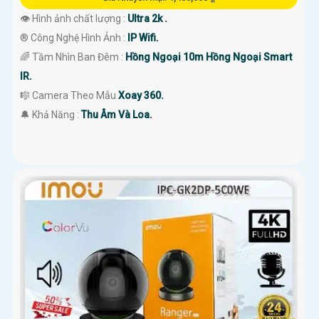
👁 Hình ảnh chất lượng :
Ultra 2k .
®️ Công Nghệ Hình Ảnh :
IP Wifi.
🌈 Tầm Nhìn Ban Đêm :
Hồng Ngoại 10m Hồng Ngoại Smart
IR.
🎼️ Camera Theo Mẫu
Xoay 360.
️🔔 Khả Năng :
Thu Âm Và Loa.