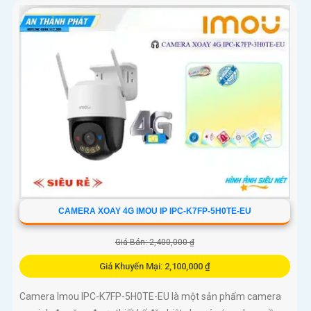
CAMERA XOAY 4G IMOU IP IPC-K7FP-5H0TE-EU
Giá Bán: 2,400,000 ₫
Giá Khuyến Mại: 2,100,000 ₫
Camera Imou IPC-K7FP-5H0TE-EU là một sản phẩm camera