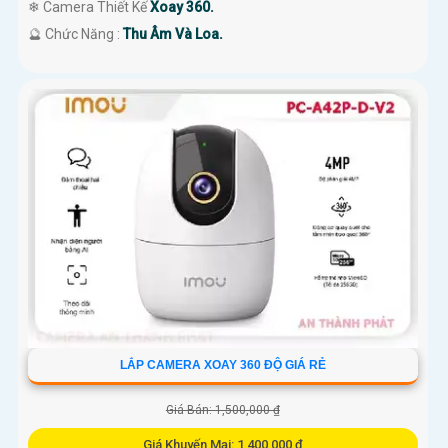
❄ Camera Thiết Kế
Xoay 360.
️🔮 Chức Năng :
Thu Âm Và Loa.
LẮP CAMERA XOAY 360 ĐỘ GIÁ RẺ
Giá Bán: 1,500,000 ₫
Giá Khuyến Mại: 1,400,000 ₫