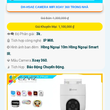
DH-H5AE CAMERA WIFI XOAY 360 TRONG NHÀ
Giá Bán: 1,300,000 ₫
Giá Khuyến Mại: 1,100,000 ₫
👁️‍🗨 Độ Phân giải :
3k .
🤖️ Tích hợp công nghệ :
IP Wifi.
✪ Hình ảnh ban đêm :
Hồng Ngoại 10m Hồng Ngoại Smart
IR.
💎 Mẫu Camera
Xoay 360.
️📡 Tích Hợp :
Báo Động Chuyển Động.