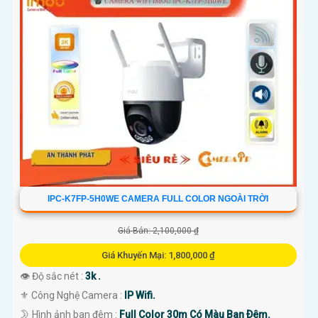
IPC-K7FP-5H0WE CAMERA FULL COLOR NGOÀI TRỜI
Giá Bán: 2,100,000 ₫
Giá Khuyến Mại: 1,800,000 ₫
👁 Độ sắc nét :
3k .
⚜️ Công Nghệ Camera :
IP Wifi.
🌛 Hình ảnh ban đêm :
Full Color 30m Có Màu Ban Ðêm.