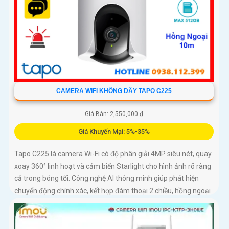
CAMERA WIFI KHÔNG DÂY TAPO C225
Giá Bán: 2,550,000 ₫
Giá Khuyến Mại: 5%-35%
Tapo C225 là camera Wi-Fi có độ phân giải 4MP siêu nét, quay
xoay 360° linh hoạt và cảm biến Starlight cho hình ảnh rõ ràng
cả trong bóng tối. Công nghệ AI thông minh giúp phát hiện
chuyển động chính xác, kết hợp đàm thoại 2 chiều, hồng ngoại
10m, báo động bằng còi hú và đèn nháy, mang đến giải pháp
an ninh toàn diện, với khe cắm thẻ nhớ hỗ trợ tới 512GB lưu trữ
lâu dài