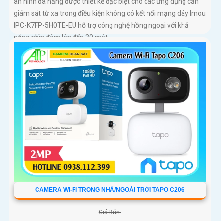
an ninh đa năng được thiết kế đặc biệt cho các ứng dụng cần
giám sát từ xa trong điều kiện không có kết nối mạng dây Imou
IPC-K7FP-5H0TE-EU hỗ trợ công nghệ hồng ngoại với khả
năng nhìn đêm lên đến 30 mét.
CAMERA WI-FI TRONG NHÀ/NGOÀI TRỜI TAPO C206
Giá Bán: