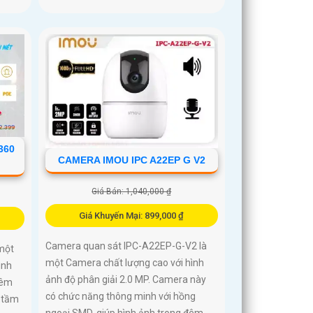
360
CAMERA IMOU IPC A22EP G V2
Giá Bán: 1,040,000 ₫
Giá Khuyến Mại: 899,000 ₫
Camera quan sát IPC-A22EP-G-V2 là
một
một Camera chất lượng cao với hình
ình
ảnh độ phân giải 2.0 MP. Camera này
đêm
có chức năng thông minh với hồng
 tầm