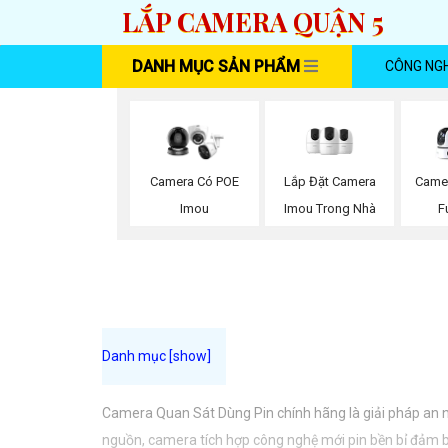
LẮP CAMERA QUẬN 5
DANH MỤC SẢN PHẨM
CÔNG NG
Lắp Đặt Camera
Camera Có POE
Came
Imou Trong Nhà
Imou
F
Camera Quan Sát Dùng Pin chính hãng là giải pháp an nin
nguồn, camera tích hợp công nghệ mới pin bền bỉ đảm bả