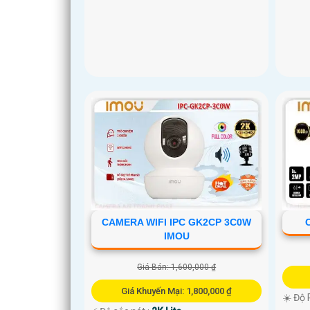
CAMERA WIFI IPC GK2CP 3C0W
IMOU
Giá Bán: 1,600,000 ₫
Giá Khuyến Mại: 1,800,000 ₫
☀️ Độ 