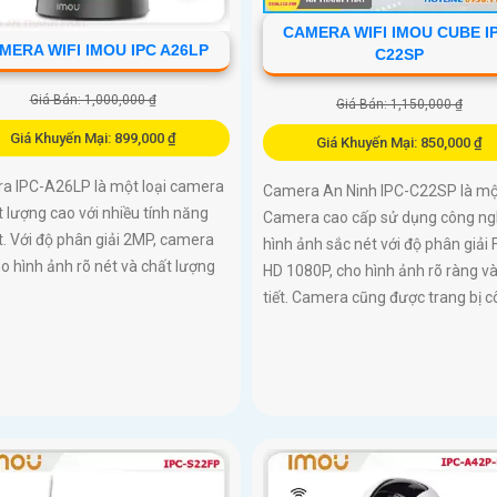
CAMERA WIFI IMOU CUBE I
MERA WIFI IMOU IPC A26LP
C22SP
Giá Bán: 1,000,000 ₫
Giá Bán: 1,150,000 ₫
Giá Khuyến Mại: 899,000 ₫
Giá Khuyến Mại: 850,000 ₫
a IPC-A26LP là một loại camera
Camera An Ninh IPC-C22SP là mộ
t lượng cao với nhiều tính năng
Camera cao cấp sử dụng công ng
t. Với độ phân giải 2MP, camera
hình ảnh sắc nét với độ phân giải 
o hình ảnh rõ nét và chất lượng
HD 1080P, cho hình ảnh rõ ràng và
tiết. Camera cũng được trang bị cô