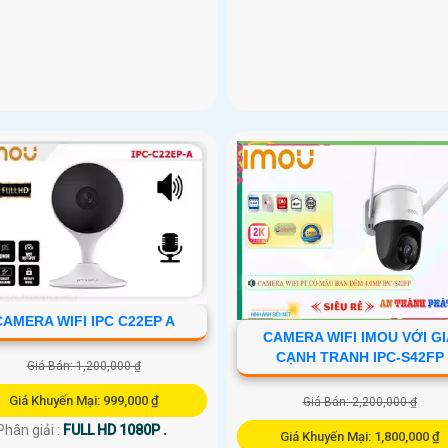
CAMERA WIFI IPC C22EP A
CAMERA WIFI IMOU VỚI G
CẠNH TRANH IPC-S42FP
Giá Bán: 1,200,000 ₫
Giá Khuyến Mại: 999,000 ₫
Giá Bán: 2,200,000 ₫
Phân giải :
FULL HD 1080P .
Giá Khuyến Mại: 1,800,000 ₫