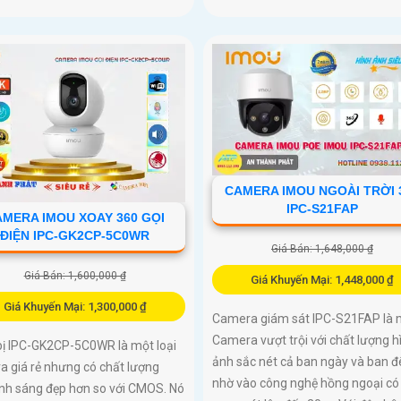
CAMERA IMOU NGOÀI TRỜI 
IPC-S21FAP
MERA IMOU XOAY 360 GỌI
ĐIỆN IPC-GK2CP-5C0WR
Giá Bán: 1,648,000 ₫
Giá Bán: 1,600,000 ₫
Giá Khuyến Mại: 1,448,000 ₫
Giá Khuyến Mại: 1,300,000 ₫
Camera giám sát IPC-S21FAP là 
Camera vượt trội với chất lượng h
bị IPC-GK2CP-5C0WR là một loại
ảnh sắc nét cả ban ngày và ban 
a giá rẻ nhưng có chất lượng
nhờ vào công nghệ hồng ngoại có
ảnh sáng đẹp hơn so với CMOS. Nó