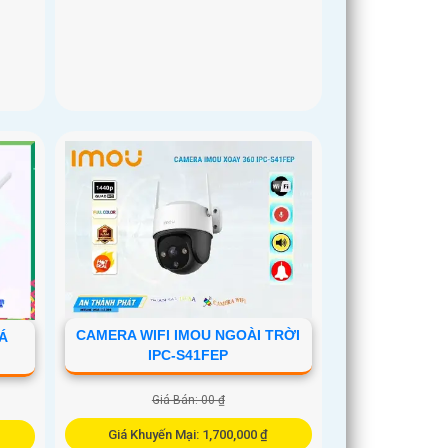
CAMERA WIFI IMOU NGOÀI TRỜI
IÁ
IPC-S41FEP
Giá Bán: 00 ₫
Giá Khuyến Mại: 1,700,000 ₫