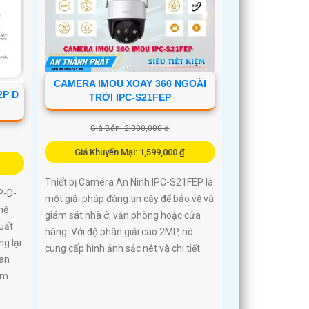
CAMERA IMOU XOAY 360 NGOÀI
2P D
TRỜI IPC-S21FEP
Giá Bán: 2,300,000 ₫
Giá Khuyến Mại: 1,599,000 ₫
Thiết bị Camera An Ninh IPC-S21FEP là
P-D-
một giải pháp đáng tin cậy để bảo vệ và
hệ
giám sát nhà ở, văn phòng hoặc cửa
suất
hàng. Với độ phân giải cao 2MP, nó
g lại
cung cấp hình ảnh sắc nét và chi tiết
ban
0m