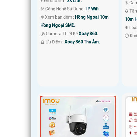
️⚡ Độ sắc nét :
2K Lite .
✳️ Ca
⚒ Công Nghệ Sử Dụng :
IP Wifi.
✪ Tầm
❃ Xem ban đêm :
Hồng Ngoại 10m
10m H
Hồng Ngoại SMD.
❄ Loạ
🕉️ Camera Thiết Kế
Xoay 360.
️💮 Kh
️🔮 Ưu Điểm :
Xoay 360 Thu Âm.