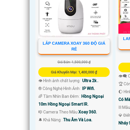
LA
LẮP CAMERA XOAY 360 ĐỘ GIÁ
RẺ
'
Giá Bán: 1,500,000 ₫
Giá Khuyến Mại: 1,400,000 ₫
👁️‍🗨
👁 Hình ảnh chất lượng :
Ultra 2k .
🏆 Cô
®️ Công Nghệ Hình Ảnh :
IP Wifi.
🌔 Hì
🌈 Tầm Nhìn Ban Đêm :
Hồng Ngoại
Có Mà
10m Hồng Ngoại Smart IR.
⛓ Mẫ
🎼️ Camera Theo Mẫu
Xoay 360.
️💎 Đi
️🔔 Khả Năng :
Thu Âm Và Loa.
Nháy 