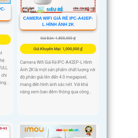
PC-
CAMERA WIFI GIÁ RẺ IPC-A42EP-
L HÌNH ẢNH 2K
Giá Bán: 1,800,000 ₫
Giá Khuyến Mại: 1,000,000 ₫
t
hệ
Camera Wifi Giá Rẻ IPC-A42EP-L Hình
FULL
Ảnh 2K là một sản phẩm chất lượng với
 chi
độ phân giải lên đến 4.0 megapixel,
ng...
mang đến hình ảnh sắc nét. Với khả
năng xem ban đêm thông qua công...