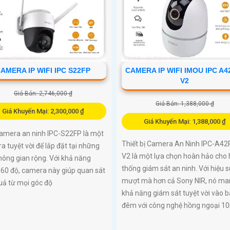
AMERA IP WIFI IPC S22FP
CAMERA IP WIFI IMOU IPC A4
V2
Giá Bán: 2,746,000 ₫
Giá Bán: 1,388,000 ₫
Giá Khuyến Mại: 2,300,000 ₫
Giá Khuyến Mại: 1,388,000 ₫
Camera an ninh IPC-S22FP là một
Thiết bị Camera An Ninh IPC-A42
 tuyệt vời để lắp đặt tại những
V2 là một lựa chọn hoàn hảo cho 
 không gian rộng. Với khả năng
thống giám sát an ninh. Với hiệu 
360 độ, camera này giúp quan sát
mượt mà hơn cả Sony NIR, nó man
uả từ mọi góc độ
khả năng giám sát tuyệt vời vào 
đêm với công nghệ hồng ngoại 1