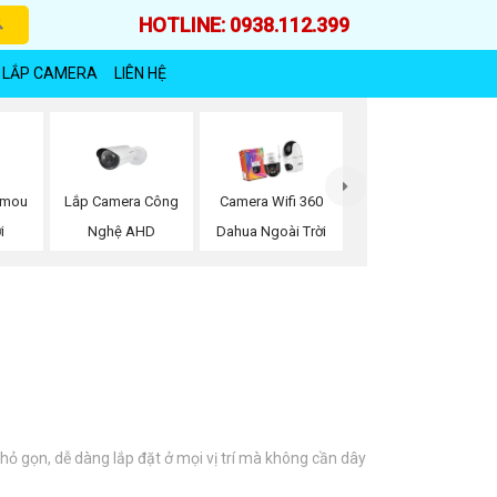
HOTLINE: 0938.112.399
 LẮP CAMERA
LIÊN HỆ
Imou
Lắp Camera Công
Camera Wifi 360
i
Nghệ AHD
Dahua Ngoài Trời
nhỏ gọn, dễ dàng lắp đặt ở mọi vị trí mà không cần dây