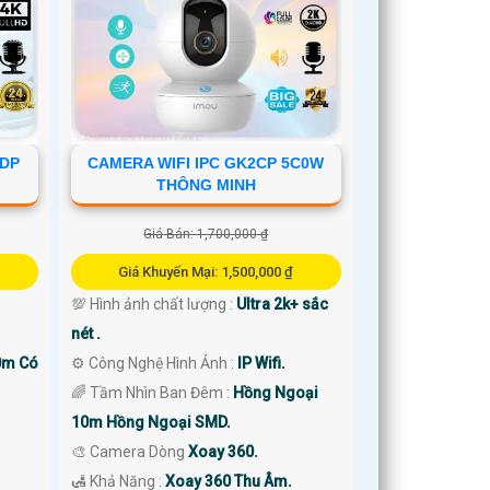
2DP
CAMERA WIFI IPC GK2CP 5C0W
THÔNG MINH
Giá Bán: 1,700,000 ₫
Giá Khuyến Mại: 1,500,000 ₫
💯 Hình ảnh chất lượng :
Ultra 2k+ sắc
nét .
0m Có
⚙ Công Nghệ Hình Ảnh :
IP Wifi.
🌈 Tầm Nhìn Ban Đêm :
Hồng Ngoại
10m Hồng Ngoại SMD.
🎨 Camera Dòng
Xoay 360.
️🛃 Khả Năng :
Xoay 360 Thu Âm.