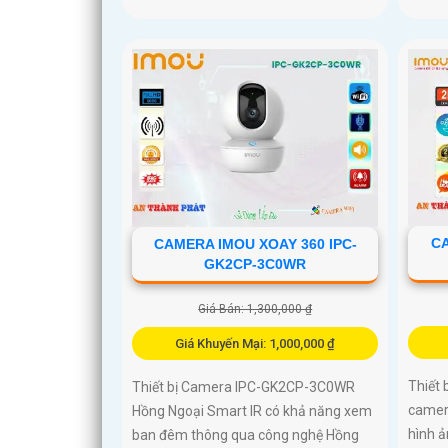
CA
CAMERA IMOU XOAY 360 IPC-
GK2CP-3C0WR
Giá Bán: 1,300,000 ₫
Giá Khuyến Mại: 1,000,000 ₫
Thiết 
Thiết bị Camera IPC-GK2CP-3C0WR
camer
Hồng Ngoại Smart IR có khả năng xem
hình 
ban đêm thông qua công nghệ Hồng