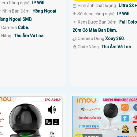
mera Công nghệ :
IP Wifi.
🦉 Hình ảnh chất lượng :
Ultra 2k +
 Nhìn Ban Đêm :
Hồng Ngoại
⚜️ Sử dụng công nghệ :
IP Wifi.
ồng Ngoại SMD.
🔅 Xem Được Ban Đêm :
Full Colo
i Camera
Cube.
20m Có Màu Ban Ðêm.
ả Năng :
Thu Âm Và Loa.
🤹 Camera Dòng
Xoay 360.
️👮 Chức Năng :
Thu Âm Và Loa.