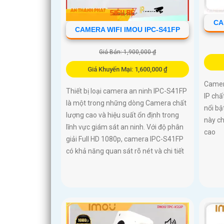
CA
CAMERA WIFI IMOU IPC-S41FP
Giá Bán: 1,900,000 ₫
Giá Khuyến Mại: 1,600,000 ₫
Camer
Thiết bị loại camera an ninh IPC-S41FP
IP chấ
là một trong những dòng Camera chất
nổi bậ
lượng cao và hiệu suất ổn định trong
này ch
lĩnh vực giám sát an ninh. Với độ phân
cao
giải Full HD 1080p, camera IPC-S41FP
có khả năng quan sát rõ nét và chi tiết