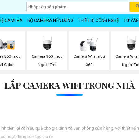
HỆ CAMERA
BỘ CAMERA NÊN DÙNG
THIẾT BỊ CÔNG NGHỆ
TƯ VẤN
Camera 360 Imou
Camera Wifi 
ra 360 Imou
Camera Wifi Imou
Ngoài Trời
Ngoài Trờ
ull Color
360
LẮP CAMERA WIFI TRONG NHÀ
h tiện lợi và hiệu quả cho gia đình và văn phòng cửa hàng, với thiết kế 
o hoạt động liên tục giá rẻ.