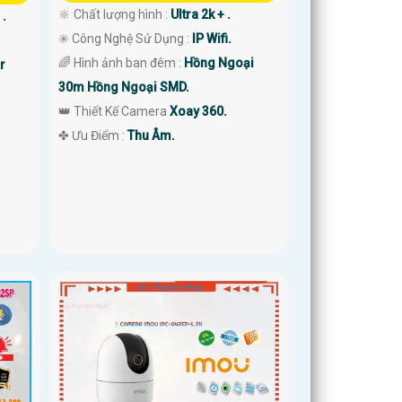
🔆 Chất lượng hình :
Ultra 2k + .
 .
✳️ Công Nghệ Sử Dụng :
IP Wifi.
🌈 Hình ảnh ban đêm :
Hồng Ngoại
r
30m Hồng Ngoại SMD.
👑 Thiết Kế Camera
Xoay 360.
️✤ Ưu Điểm :
Thu Âm.