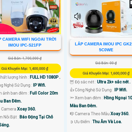
P CAMERA WIFI NGOAI TRỜI
LẮP CAMERA IMOU IPC GK
IMOU IPC-S21FP
5C0WE
Giá Bán: 1,700,000 ₫
Giá Bán: 00 ₫
Giá Khuyến Mại: 1,400,000 ₫
Giá Khuyến Mại: 1,600,000 ₫
 Chất lượng hình :
FULL HD 1080P .
🦉 Độ sắc nét :
Ultra 2k+ sắc nét .
ng Nghệ Sử Dụng :
IP Wifi.
👍 Công Nghệ Sử Dụng :
IP Wifi.
nh ảnh ban đêm :
Full Color 20m
🔦 Xem ban đêm :
Hồng Ngoại 1
u Ban Ðêm.
Màu Ban Đêm.
u Camera
Xoay 360.
🎼️ Camera Theo Mẫu
Xoay 360.
ểm Nỗi Bật :
Báo Động Tại Chỗ
️➲ Ưu Điểm :
Thu Âm Và Loa.
Sáng.