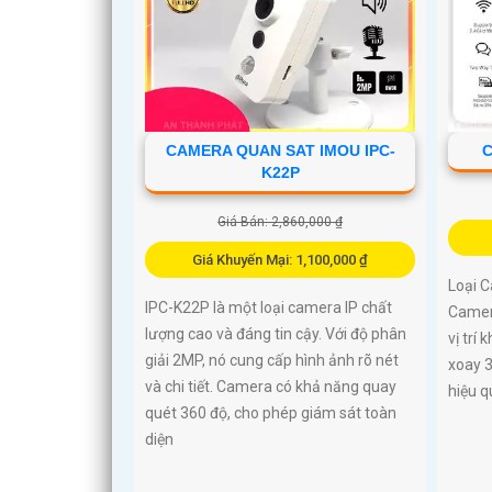
CAMERA QUAN SAT IMOU IPC-
C
K22P
Giá Bán: 2,860,000 ₫
Giá Khuyến Mại: 1,100,000 ₫
Loại 
IPC-K22P là một loại camera IP chất
Camera
lượng cao và đáng tin cậy. Với độ phân
vị trí
giải 2MP, nó cung cấp hình ảnh rõ nét
xoay 
và chi tiết. Camera có khả năng quay
hiệu q
quét 360 độ, cho phép giám sát toàn
diện