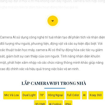
dàng lắp đặt ở mọi vị trí mà không cần dây nguồn, camera tích hợp công
nghệ mới pin bền bỉ đảm bảo hoạt động liên tục giá rẻ.
Camera AI sử dụng công nghệ trí tuệ nhân tạo để phân tích và nhận diện
đối tượng như người, phương tiện, động vật và các sự kiện đặc biệt. Với
các thuật toán học máy, camera AI có thể tự động hóa các tác vụ giám
sát, giảm bớt sự can thiệp của con người. Tính năng nhận diện khuôn
mặt, phát hiện xâm nhập và các chức năng thông minh khác giúp nâng
cao độ chính xác và hiệu quả trong việc bảo vệ an ninh.
'
LẮP CAMERA WIFI TRONG NHÀ
Mic Và Loa
Dual Light
78°
Hồng Ngoại
Full Color
AI
Xoay 360
3D DNR
AI Coding
IP66