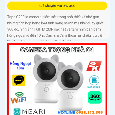
Giá Khuyến Mại: 5%-35%
Tapo C200 là camera giám sát trong nhà thiết kế nhỏ gọn
nhưng tích hợp hàng loạt tính năng mạnh mẽ như quay quét
360 độ, hình ảnh Full HD 2MP sắc nét và tầm nhìn ban đêm
hồng ngoại rõ đến 10m. Camera đàm thoại hai chiều lưu trữ
lâu dài với khe thẻ nhớ hỗ trợ đến 512GB