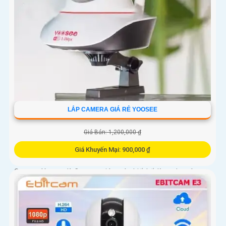
LẮP CAMERA GIÁ RẺ YOOSEE
Giá Bán: 1,200,000 ₫
Giá Khuyến Mại: 900,000 ₫
Camera Yoosee là Camera giám sát thiết kế dùng cho các
không gian rộng. Với khả năng xoay 360 độ, độ nét cao FULL
HD 1080P, camera Yoosee giúp quan sát mọi góc độ một cách
tốt nhất