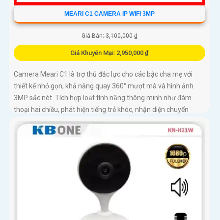
MEARI C1 CAMERA IP WIFI 3MP
Giá Bán: 3,100,000 ₫
Giá Khuyến Mại: 2,950,000 ₫
Camera Meari C1 là trợ thủ đắc lực cho các bậc cha mẹ với
thiết kế nhỏ gọn, khả năng quay 360° mượt mà và hình ảnh
3MP sắc nét. Tích hợp loạt tính năng thông minh như đàm
thoại hai chiều, phát hiện tiếng trẻ khóc, nhận diện chuyển
động người và quan sát ban đêm hồng ngoại 10m, giúp bạn
luôn kết nối và bảo vệ con yêu mọi lúc