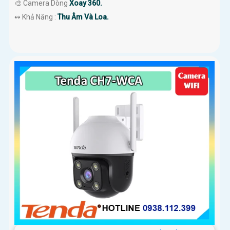
🎨 Camera Dòng
Xoay 360.
️↭ Khả Năng :
Thu Âm Và Loa.