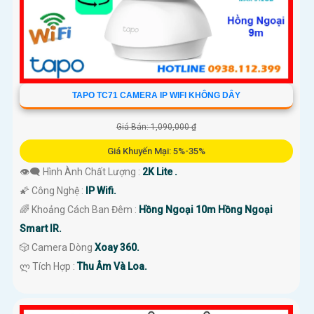
TAPO TC71 CAMERA IP WIFI KHÔNG DÂY
Giá Bán: 1,090,000 ₫
Giá Khuyến Mại: 5%-35%
👁️‍🗨 Hình Ành Chất Lượng :
2K Lite .
🌠 Công Nghệ :
IP Wifi.
🌈 Khoảng Cách Ban Đêm :
Hồng Ngoại 10m Hồng Ngoại
Smart IR.
🎲 Camera Dòng
Xoay 360.
️ლ Tích Hợp :
Thu Âm Và Loa.