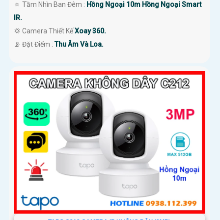
🔅 Tầm Nhìn Ban Đêm :
Hồng Ngoại 10m Hồng Ngoại Smart
IR.
💢 Camera Thiết Kế
Xoay 360.
️📡 Đặt Điểm :
Thu Âm Và Loa.