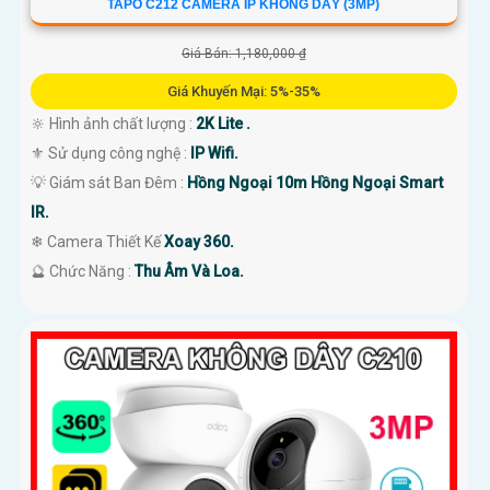
TAPO C212 CAMERA IP KHÔNG DÂY (3MP)
Giá Bán: 1,180,000 ₫
Giá Khuyến Mại: 5%-35%
🔆 Hình ảnh chất lượng :
2K Lite .
⚜️ Sử dụng công nghệ :
IP Wifi.
💡 Giám sát Ban Đêm :
Hồng Ngoại 10m Hồng Ngoại Smart
IR.
❄ Camera Thiết Kế
Xoay 360.
️🔮 Chức Năng :
Thu Âm Và Loa.