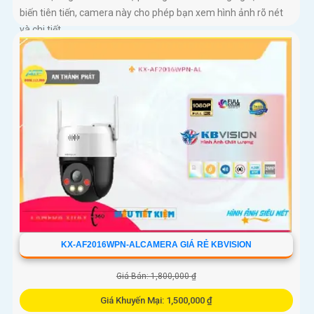
biến tiên tiến, camera này cho phép bạn xem hình ảnh rõ nét
và chi tiết
KX-AF2016WPN-ALCAMERA GIÁ RẺ KBVISION
Giá Bán: 1,800,000 ₫
Giá Khuyến Mại: 1,500,000 ₫