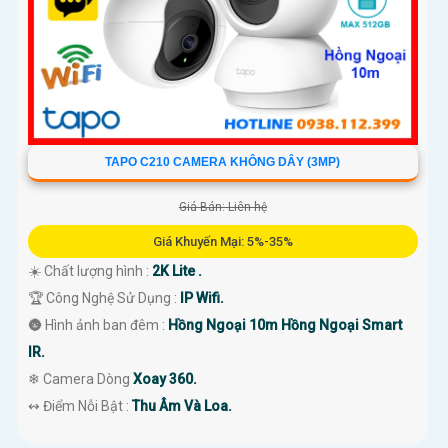
TAPO C210 CAMERA KHÔNG DÂY (3MP)
Giá Bán: Liên hệ
Giá Khuyến Mại: 5%-35%
☀️ Chất lượng hình :
2K Lite .
🏆 Công Nghệ Sử Dụng :
IP Wifi.
🌚 Hình ảnh ban đêm :
Hồng Ngoại 10m Hồng Ngoại Smart
IR.
❄ Camera Dòng
Xoay 360.
️↭ Điểm Nỗi Bật :
Thu Âm Và Loa.