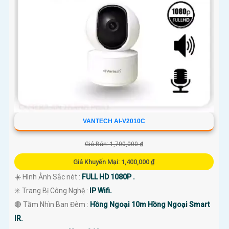
VANTECH AI-V2010C
Giá Bán: 1,700,000 ₫
Giá Khuyến Mại: 1,400,000 ₫
☀️ Hình Ảnh Sắc nét :
FULL HD 1080P .
✳️ Trang Bị Công Nghệ :
IP Wifi.
🔴 Tầm Nhìn Ban Đêm :
Hồng Ngoại 10m Hồng Ngoại Smart
IR.