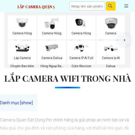
LẮP CAMERA QUẬN 5
Camera Hồng
Camera Hồng
Camera Hồng
Camera
Ngoại Samsung
Ngoại UMV
Ngoại
Hdparagon Hồng
Ngoại
Lắp Camera
Camera Dahua
Camera IP AI Full
Camera Ip AI
Chuyên Ban Đêm
Hồng Ngoại Ban
Color Kbvision
Dahua
LẮP CAMERA WIFI TRONG NHÀ
Đêm
Camera Quan Sát Dùng Pin chính hãng là giải pháp an ninh tiện lợi và
hiệu quả cho gia đình và văn phòng cửa hàng, với thiết kế nhỏ gọn, dễ