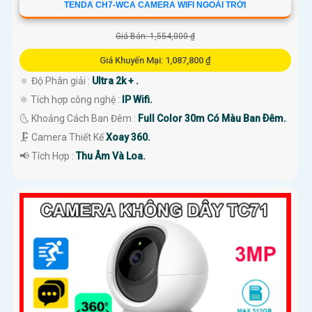
TENDA CH7-WCA CAMERA WIFI NGOÀI TRỜI
Giá Bán: 1,554,000 ₫
Giá Khuyến Mại: 1,087,800 ₫
🔅 Độ Phân giải :
Ultra 2k + .
⚛️ Tích hợp công nghệ :
IP Wifi.
🌜 Khoảng Cách Ban Đêm :
Full Color 30m Có Màu Ban Ðêm.
🗜️ Camera Thiết Kế
Xoay 360.
️📢 Tích Hợp :
Thu Âm Và Loa.