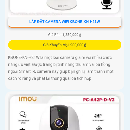
LẮP ĐẶT CAMERA WIFI KBONE-KN-H21W
Giá Bán: 1,350,000 ₫
Giá Khuyến Mại: 900,000 ₫
KBONE-KN-H21W là một loại camera giá rẻ với nhiều chức
năng ưu việt. Được trang bị tính năng thu âm và loa hồng
ngoại Smart IR, camera này giúp bạn ghi lại âm thanh một
cách rõ ràng và phát lại thông qua loa tích hợp