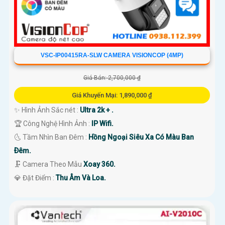
VSC-IP00415RA-SLW CAMERA VISIONCOP (4MP)
Giá Bán: 2,700,000 ₫
Giá Khuyến Mại: 1,890,000 ₫
✨ Hình Ảnh Sắc nét :
Ultra 2k + .
🏆 Công Nghệ Hình Ảnh :
IP Wifi.
🌜 Tầm Nhìn Ban Đêm :
Hồng Ngoại Siêu Xa Có Màu Ban
Ðêm.
🗜️ Camera Theo Mẫu
Xoay 360.
️💎 Đặt Điểm :
Thu Âm Và Loa.