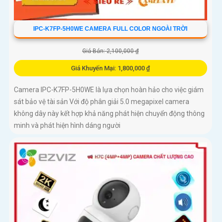
IPC-K7FP-5H0WE CAMERA FULL COLOR NGOÀI TRỜI
Giá Bán: 2,100,000 ₫
Giá Khuyến Mại: 1,800,000 ₫
Camera IPC-K7FP-5H0WE là lựa chọn hoàn hảo cho việc giám
sát bảo vệ tài sản Với độ phân giải 5.0 megapixel camera
không dây này kết hợp khả năng phát hiện chuyển động thông
minh và phát hiện hình dáng người