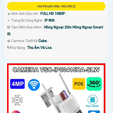
Giá Khuyến Mại: 665,000 ₫
☀️ Hình Ảnh Sắc nét :
FULL HD 1080P .
⚛️ Trang Bị Công Nghệ :
IP Wifi.
✪ Tầm Nhìn Ban Đêm :
Hồng Ngoại 20m Hồng Ngoại Smart
IR.
💎 Camera Thiết Kế
Cube.
️🎙 Khả Năng :
Thu Âm Và Loa.