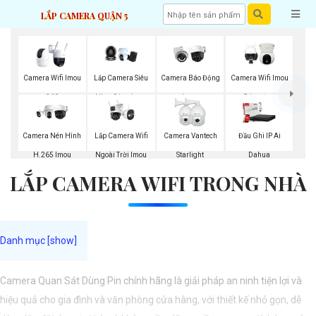
LẮP CAMERA QUẬN 5
Camera Wifi Imou
Lắp Camera Siêu
Camera Báo Động
Camera Wifi Imou
360
Nhạy Sáng Imou
Imou
Báo Động
Lắp Camera Wifi
Camera Nén Hình
Camera Vantech
Đầu Ghi IP Ai
Ngoài Trời Imou
H.265 Imou
Starlight
Dahua
LẮP CAMERA WIFI TRONG NHÀ
Camera Quan Sát Dùng Pin chính hãng là giải pháp an ninh tiện lợi và
hiệu quả cho gia đình và văn phòng cửa hàng, với thiết kế nhỏ gọn, dễ