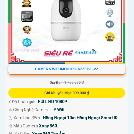
CAMERA WIFI IMOU IPC-A22EP-L-V2
Giá Bán: 1,750,000 ₫
Giá Khuyến Mại: 899,000 ₫
️⚡ Độ Phân giải :
FULL HD 1080P .
⚛️ Công Nghệ Camera :
IP Wifi.
🌜 Xem ban đêm :
Hồng Ngoại 10m Hồng Ngoại Smart IR.
🎨 Mẫu Camera
Xoay 360.