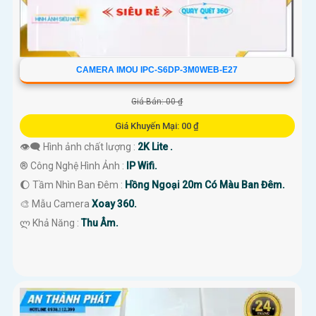
CAMERA IMOU IPC-S6DP-3M0WEB-E27
Giá Bán: 00 ₫
Giá Khuyến Mại: 00 ₫
👁️‍🗨 Hình ảnh chất lượng :
2K Lite .
®️ Công Nghệ Hình Ảnh :
IP Wifi.
🌔 Tầm Nhìn Ban Đêm :
Hồng Ngoại 20m Có Màu Ban Đêm.
🎨 Mẫu Camera
Xoay 360.
️ლ Khả Năng :
Thu Âm.