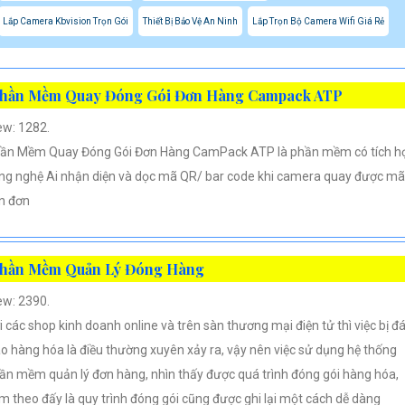
Lắp Camera Kbvision Trọn Gói
Thiết Bị Bảo Vệ An Ninh
Lắp Trọn Bộ Camera Wifi Giá Rẻ
hần Mềm Quay Đóng Gói Đơn Hàng Campack ATP
ew: 1282.
ần Mềm Quay Đóng Gói Đơn Hàng CamPack ATP là phần mềm có tích h
ng nghệ Ai nhận diện và dọc mã QR/ bar code khi camera quay được mã
n đơn
hần Mềm Quản Lý Đóng Hàng
ew: 2390.
i các shop kinh doanh online và trên sàn thương mại điện tử thì việc bị đ
áo hàng hóa là điều thường xuyên xảy ra, vậy nên việc sử dụng hệ thống
ần mềm quản lý đơn hàng, nhìn thấy được quá trình đóng gói hàng hóa,
m theo đấy là quy trình đóng gói cũng được ghi lại một cách dễ dàng