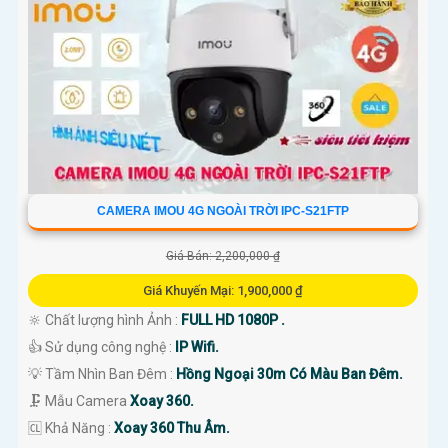
CAMERA IMOU 4G NGOÀI TRỜI IPC-S21FTP
Giá Bán: 2,200,000 ₫
Giá Khuyến Mại: 1,900,000 ₫
🔆 Chất lượng hình Ảnh :
FULL HD 1080P .
👍 Sử dụng công nghệ :
IP Wifi.
💡 Tầm Nhìn Ban Đêm :
Hồng Ngoại 30m Có Màu Ban Đêm.
🗜️ Mẫu Camera
Xoay 360.
️🆑 Khả Năng :
Xoay 360 Thu Âm.