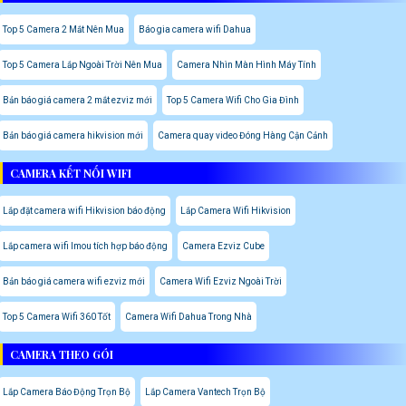
Top 5 Camera 2 Mắt Nên Mua
Báo gia camera wifi Dahua
Top 5 Camera Lắp Ngoài Trời Nên Mua
Camera Nhìn Màn Hình Máy Tính
Bản báo giá camera 2 mắt ezviz mới
Top 5 Camera Wifi Cho Gia Đình
Bản báo giá camera hikvision mới
Camera quay video Đóng Hàng Cận Cảnh
CAMERA KẾT NỐI WIFI
Lắp đặt camera wifi Hikvision báo động
Lắp Camera Wifi Hikvision
Lắp camera wifi Imou tích hợp báo động
Camera Ezviz Cube
Bản báo giá camera wifi ezviz mới
Camera Wifi Ezviz Ngoài Trời
Top 5 Camera Wifi 360 Tốt
Camera Wifi Dahua Trong Nhà
CAMERA THEO GÓI
Lắp Camera Báo Động Trọn Bộ
Lắp Camera Vantech Trọn Bộ