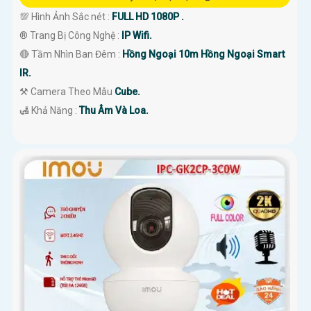
💯 Hình Ảnh Sắc nét :
FULL HD 1080P .
®️ Trang Bị Công Nghệ :
IP Wifi.
🔴 Tầm Nhìn Ban Đêm :
Hồng Ngoại 10m Hồng Ngoại Smart
IR.
⚒ Camera Theo Mẫu
Cube.
️🛃 Khả Năng :
Thu Âm Và Loa.