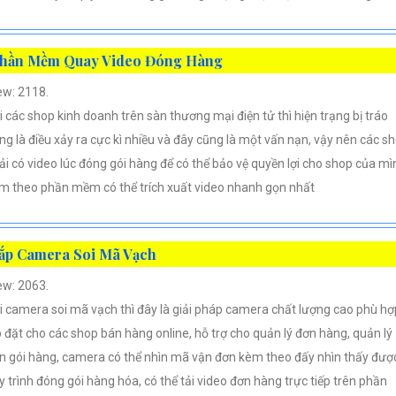
hần Mềm Quay Video Đóng Hàng
ew: 2118.
i các shop kinh doanh trên sàn thương mại điện tử thì hiện trạng bị tráo
ng là điều xảy ra cực kì nhiều và đây cũng là một vấn nạn, vậy nên các s
ải có video lúc đóng gói hàng để có thể bảo vệ quyền lợi cho shop của mì
m theo phần mềm có thể trích xuất video nhanh gọn nhất
ắp Camera Soi Mã Vạch
ew: 2063.
i camera soi mã vạch thì đây là giải pháp camera chất lượng cao phù hợ
p đặt cho các shop bán hàng online, hỗ trợ cho quản lý đơn hàng, quản lý
n gói hàng, camera có thể nhìn mã vận đơn kèm theo đấy nhìn thấy đượ
y trình đóng gói hàng hóa, có thể tải video đơn hàng trực tiếp trên phần