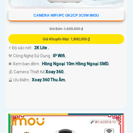
CAMERA WIFI IPC GK2CP 3C0W IMOU
Giá Bán: 1,600,000 ₫
Giá Khuyến Mại: 1,800,000 ₫
️⚡ Độ sắc nét :
2K Lite .
⚒ Công Nghệ Sử Dụng :
IP Wifi.
❃ Xem ban đêm :
Hồng Ngoại 10m Hồng Ngoại SMD.
🕉️ Camera Thiết Kế
Xoay 360.
️🔮 Ưu Điểm :
Xoay 360 Thu Âm.