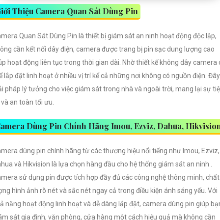
iới Thiệu Camera Quan Sát Dùng Pin
mera Quan Sát Dùng Pin là thiết bị giám sát an ninh hoạt động độc lập,
ông cần kết nối dây điện, camera được trang bị pin sạc dung lượng cao
úp hoạt động liên tục trong thời gian dài. Nhờ thiết kế không dây camera 
ể lắp đặt linh hoạt ở nhiều vị trí kể cả những nơi không có nguồn điện. Đây
ải pháp lý tưởng cho việc giám sát trong nhà và ngoài trời, mang lại sự ti
i và an toàn tối ưu.
amera Dùng Pin Chính Hãng Imou, Ezviz, Dahua, Hikvisio
mera dùng pin chính hãng từ các thương hiệu nổi tiếng như Imou, Ezviz,
hua và Hikvision là lựa chọn hàng đầu cho hệ thống giám sát an ninh .
mera sử dụng pin được tích hợp đầy đủ các công nghệ thông minh, chất
ợng hình ảnh rõ nét và sắc nét ngay cả trong điều kiện ánh sáng yếu. Với
ả năng hoạt động linh hoạt và dễ dàng lắp đặt, camera dùng pin giúp bạ
ám sát gia đình, văn phòng, cửa hàng một cách hiệu quả mà không cần