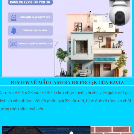
REVIEW VỀ MẪU CAMERA H8 PRO 3K CỦA EZVIZ
Camera H8 Pro 3K của EZVIZ là lựa chọn tuyệt vời cho việc giám sát gia
đình và văn phòng. Với độ phân giải 3K sắc nét, hình ảnh rõ ràng và chất
lượng màu sắc tuyệt vời