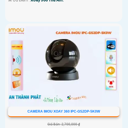
️⌘ Ưu Điểm :
Xoay 360 Thu Âm.
CAMERA IMOU XOAY 360 IPC-GS2DP-5K0W
Giá Bán: 2,700,000 ₫