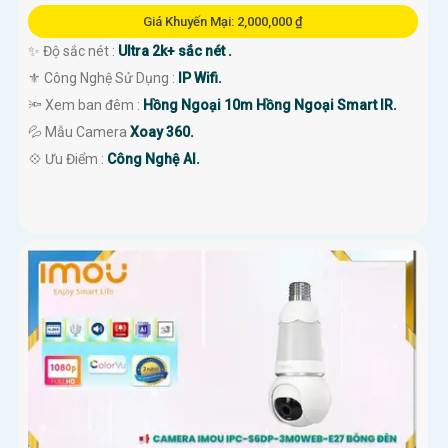
Giá Khuyến Mại: 2,000,000 ₫
✨ Độ sắc nét :
Ultra 2k+ sắc nét .
⚜️ Công Nghệ Sử Dụng :
IP Wifi.
🔦 Xem ban đêm :
Hồng Ngoại 10m Hồng Ngoại Smart IR.
💦 Mẫu Camera
Xoay 360.
️💠 Ưu Điểm :
Công Nghệ AI.