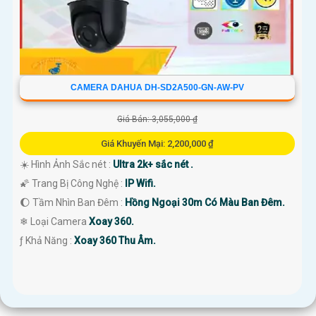
CAMERA DAHUA DH-SD2A500-GN-AW-PV
Giá Bán: 3,055,000 ₫
Giá Khuyến Mại: 2,200,000 ₫
☀️ Hình Ảnh Sắc nét :
Ultra 2k+ sắc nét .
🌠 Trang Bị Công Nghệ :
IP Wifi.
🌔 Tầm Nhìn Ban Đêm :
Hồng Ngoại 30m Có Màu Ban Đêm.
❄ Loại Camera
Xoay 360.
️ƒ Khả Năng :
Xoay 360 Thu Âm.