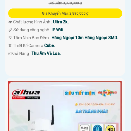
Giá Bán: 3,970,000 ₫
Giá Khuyến Mại: 2,890,000 ₫
👁 Chất lượng hình Ảnh :
Ultra 2k .
🕉️ Sử dụng công nghệ :
IP Wifi.
💡 Tầm Nhìn Ban Đêm :
Hồng Ngoại 10m Hồng Ngoại SMD.
♊ Thiết Kế Camera
Cube.
️₤ Khả Năng :
Thu Âm Và Loa.