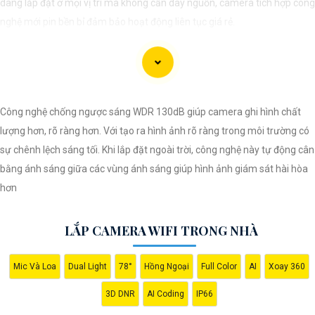
dàng lắp đặt ở mọi vị trí mà không cần dây nguồn, camera tích hợp công
nghệ mới pin bền bỉ đảm bảo hoạt động liên tục giá rẻ.
Công nghệ chống ngược sáng WDR 130dB giúp camera ghi hình chất
lượng hơn, rõ ràng hơn. Với tạo ra hình ảnh rõ ràng trong môi trường có
sự chênh lệch sáng tối. Khi lắp đặt ngoài trời, công nghệ này tự động cân
bằng ánh sáng giữa các vùng ánh sáng giúp hình ảnh giám sát hài hòa
hơn
'
LẮP CAMERA WIFI TRONG NHÀ
Mic Và Loa
Dual Light
78°
Hồng Ngoại
Full Color
AI
Xoay 360
3D DNR
AI Coding
IP66