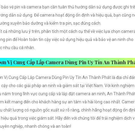
 bảo vệ pin và camera bạn cần tuân thủ hướng dẫn sử dụng được ghi tr
ớng dẫn sử dụng. Để camera hoạt động ổn định và hiệu quả, bạn cũng 
ường xuyên bảo dưỡng và kiểm tra pin, sạc đúng cách.
t cả những lưu ý trên, phân tích một cách cụ thể về việc lựa chọn camer
ng pin để Hoàn toàn tin cậy việc sử dụng hiệu quả và bảo vệ an ninh cho
c nhu cầu cá nhân.
ơn Vị Cung Cấp Lắp Camera Dùng Pin Uy Tín An Thành Ph
n Vị Cung Cấp Lắp Camera Dùng Pin Uy Tín An Thành Phát là địa chỉ đá
n cậy cho các giải pháp an ninh và giám sát tại Việt Nam. Với kinh nghiệm
u năm trong lĩnh vực cung cấp và lắp đặt camera an ninh, An Thành Phá
m kết mang đến cho khách hàng sự an tâm và hài lòng cao nhất. Came
u chất lượng có nguồn gốc xuất xứ rõ ràng, chính hãng hoạt động ổn địn
 hiệu quả trong việc giám sát. Hãy đến với chúng tôi để trải nghiệm dịch 
uyên nghiệp, nhanh chóng và an toàn!