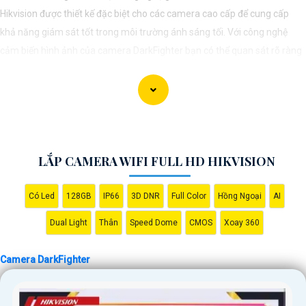
Hikvision được thiết kế đặc biệt cho các camera cao cấp để cung cấp
khả năng giám sát tốt trong môi trường ánh sáng tối. Với công nghệ
cảm biến hình ảnh của camera DarkFighter bạn có thể quan sát rõ ràng
và chi tiết ngay cả trong điều kiện ánh sáng yếu. Công nghệ DarkFighter
của Hikvision cung cấp khả năng tái tạo màu sắc chính xác và hình ảnh
sắc nét, cho phép bạn nhìn rõ ràng vào ban đêm mà không cần ánh
sáng phụ.
LẮP CAMERA WIFI FULL HD HIKVISION
Có Led
128GB
IP66
3D DNR
Full Color
Hồng Ngoại
AI
Dual Light
Thân
Speed Dome
CMOS
Xoay 360
Camera DarkFighter