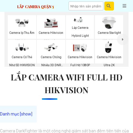
LẮP CAMERA QUẬN 5
Lắp Camera
Camera Ip Thu Âm
Camera Hikvision
Camera Starlight
Hybird Light
Hikvision
Nhìn Đêm
Hikvision
Camera Có Thẻ
Camera Chống
Camera Hikvision
Camera Hikvision
Nhớ SD HIKVISION
Nhiễu 3D DNR
Full Hd 1080P
Ultra 2K
LẮP CAMERA WIFI FULL HD
Hikvison
HIKVISION
Camera DarkFighter là một công nghệ giám sát ban đêm tiên tiến của