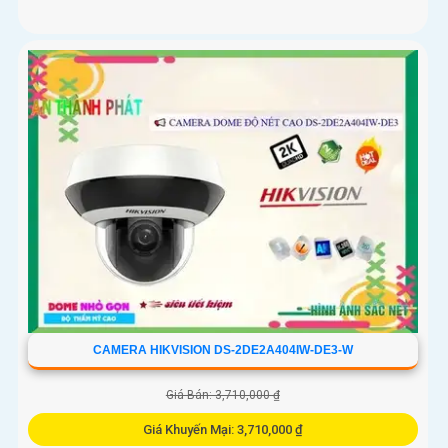
CAMERA HIKVISION DS-2DE2A404IW-DE3-W
Giá Bán: 3,710,000 ₫
Giá Khuyến Mại: 3,710,000 ₫