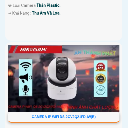
💎 Loại Camera
Thân Plastic.
️⇝ Khả Năng :
Thu Âm Và Loa.
CAMERA IP WIFI DS-2CV2Q21FD-IW(B)