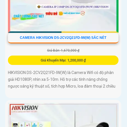
CAMERA HIKVISION DS-2CV2Q21FD-IW(W) SẮC NÉT
Giá Bán: 1,670,000 ₫
Giá Khuyến Mại: 1,200,000 ₫
HIKVISION DS-2CV2Q21FD-IW(W) là Camera Wifi có độ phân
giải HD1080P, nhìn xa 5-10m. Hỗ trợ các tính năng chống
ngược sáng kỹ thuật số, tích hợp Micro, loa đàm thoại 2 chiều