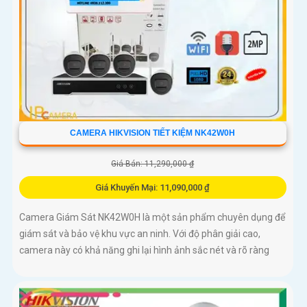
CAMERA HIKVISION TIẾT KIỆM NK42W0H
Giá Bán: 11,290,000 ₫
Giá Khuyến Mại: 11,090,000 ₫
Camera Giám Sát NK42W0H là một sản phẩm chuyên dụng để
giám sát và bảo vệ khu vực an ninh. Với độ phân giải cao,
camera này có khả năng ghi lại hình ảnh sắc nét và rõ ràng