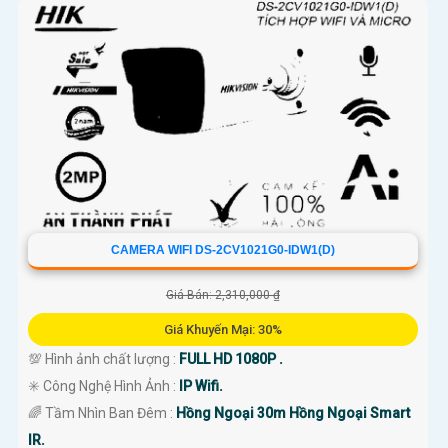
CAMERA WIFI DS-2CV1021G0-IDW1(D)
Giá Bán: 2,310,000 ₫
Giá Khuyến Mại: 30%
💯 Hình ảnh chất lượng :
FULL HD 1080P .
✳️ Công Nghệ Hình Ảnh :
IP Wifi.
🌈 Tầm Nhìn Ban Đêm :
Hồng Ngoại 30m Hồng Ngoại Smart
IR.