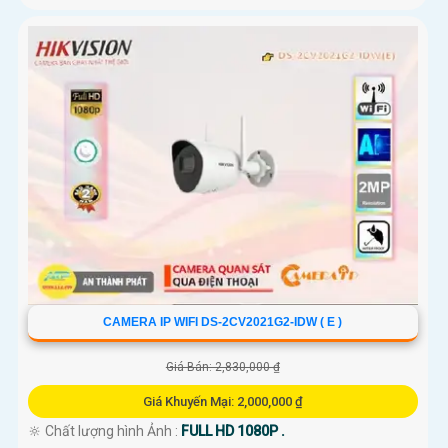
CAMERA IP WIFI DS-2CV2021G2-IDW ( E )
Giá Bán: 2,830,000 ₫
Giá Khuyến Mại: 2,000,000 ₫
🔆 Chất lượng hình Ảnh :
FULL HD 1080P .