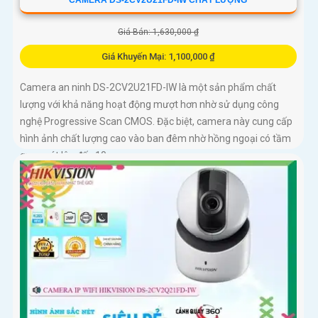
CAMERA DS-2CV2U21FD-IW CHẤT LƯỢNG
Giá Bán: 1,630,000 ₫
Giá Khuyến Mại: 1,100,000 ₫
Camera an ninh DS-2CV2U21FD-IW là một sản phẩm chất
lượng với khả năng hoạt động mượt hơn nhờ sử dụng công
nghệ Progressive Scan CMOS. Đặc biệt, camera này cung cấp
hình ảnh chất lượng cao vào ban đêm nhờ hồng ngoại có tầm
quan sát lên đến 10m