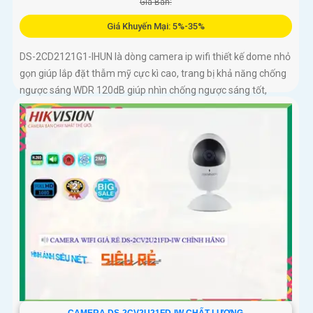
Giá Bán:
Giá Khuyến Mại: 5%-35%
DS-2CD2121G1-IHUN là dòng camera ip wifi thiết kế dome nhỏ
gọn giúp lắp đặt thẫm mỹ cực kì cao, trang bị khả năng chống
ngược sáng WDR 120dB giúp nhìn chống ngược sáng tốt,
trang bị tính năng thông minh hàng rào ảo, xâm nhập vùng
cấm, nhìn ban đêm bằng hồng ngoại 30m