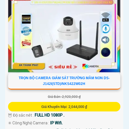
'
TRỌN BỘ CAMERA GIÁM SÁT TRƯỜNG MẦM NON DS-
J142I(STD)/NKS422W02H
Giá Bán: 2,920,000 ₫
Giá Khuyến Mại: 2,044,000 ₫
🦉 Độ sắc nét :
FULL HD 1080P .
✳️ Công Nghệ Camera :
IP Wifi.