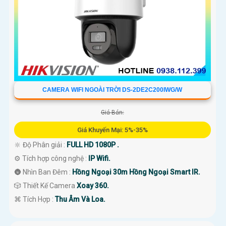
CAMERA WIFI NGOÀI TRỜI DS-2DE2C200IWG/W
Giá Bán:
Giá Khuyến Mại: 5%-35%
🔆 Độ Phân giải :
FULL HD 1080P .
⚙ Tích hợp công nghệ :
IP Wifi.
🌚 Nhìn Ban Đêm :
Hồng Ngoại 30m Hồng Ngoại Smart IR.
🎲 Thiết Kế Camera
Xoay 360.
️⌘ Tích Hợp :
Thu Âm Và Loa.