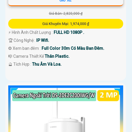
GIỮ XE
Giá Bán: 2,820,000 ₫
Giá Khuyến Mại: 1,974,000 ₫
️⚡ Hình Ành Chất Lượng :
FULL HD 1080P .
🏆 Công Nghệ :
IP Wifi.
❂ Xem ban đêm :
Full Color 30m Có Màu Ban Ðêm.
🎼️ Camera Thiết Kế
Thân Plastic.
️🔮 Tích Hợp :
Thu Âm Và Loa.