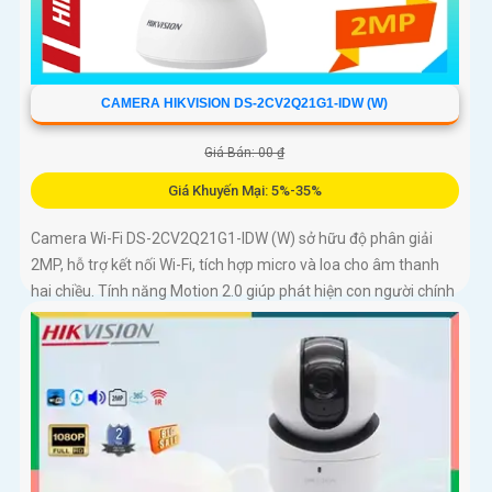
CAMERA HIKVISION DS-2CV2Q21G1-IDW (W)
Giá Bán: 00 ₫
Giá Khuyến Mại: 5%-35%
Camera Wi-Fi DS-2CV2Q21G1-IDW (W) sở hữu độ phân giải
2MP, hỗ trợ kết nối Wi-Fi, tích hợp micro và loa cho âm thanh
hai chiều. Tính năng Motion 2.0 giúp phát hiện con người chính
xác