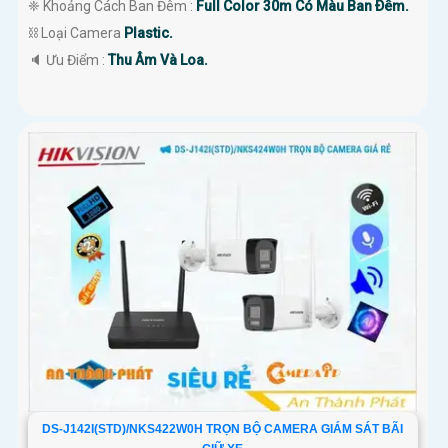
❈ Khoảng Cách Ban Đêm :
Full Color 30m Có Màu Ban Ðêm.
⛓ Loại Camera
Plastic.
️🔈 Ưu Điểm :
Thu Âm Và Loa.
DS-J142I(STD)/NKS422W0H TRỌN BỘ CAMERA GIÁM SÁT BÃI