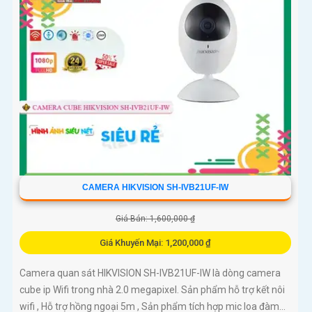
CAMERA HIKVISION SH-IVB21UF-IW
Giá Bán: 1,600,000 ₫
Giá Khuyến Mại: 1,200,000 ₫
Camera quan sát HIKVISION SH-IVB21UF-IW là dòng camera
cube ip Wifi trong nhà 2.0 megapixel. Sản phẩm hỗ trợ kết nôi
wifi , Hỗ trợ hồng ngoại 5m , Sản phẩm tích hợp mic loa đàm...