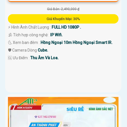
Giá Bán: 2,490,000 ₫
Giá Khuyến Mại: 30%
️⚡ Hình Ành Chất Lượng :
FULL HD 1080P .
🕉️ Tích hợp công nghệ :
IP Wifi.
🌜 Xem ban đêm :
Hồng Ngoại 10m Hồng Ngoại Smart IR.
🛡 Camera Dòng
Cube.
️🆑 Ưu Điểm :
Thu Âm Và Loa.