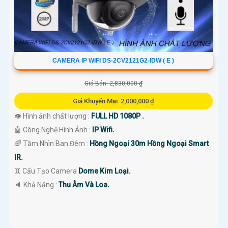
CAMERA IP WIFI DS-2CV2121G2-IDW ( E )
Giá Bán: 2,830,000 ₫
Giá Khuyến Mại: 2,000,000 ₫
👁 Hình ảnh chất lượng :
FULL HD 1080P .
🤖️ Công Nghệ Hình Ảnh :
IP Wifi.
🌈 Tầm Nhìn Ban Đêm :
Hồng Ngoại 30m Hồng Ngoại Smart
IR.
♊ Cấu Tạo Camera
Dome Kim Loại.
️🔈 Khả Năng :
Thu Âm Và Loa.