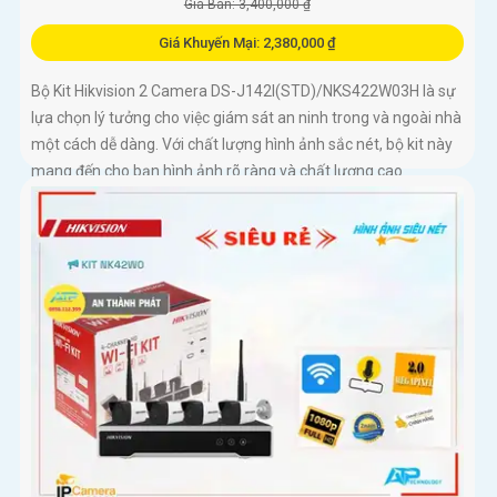
Giá Bán: 3,400,000 ₫
Giá Khuyến Mại: 2,380,000 ₫
Bộ Kit Hikvision 2 Camera DS-J142I(STD)/NKS422W03H là sự
lựa chọn lý tưởng cho việc giám sát an ninh trong và ngoài nhà
một cách dễ dàng. Với chất lượng hình ảnh sắc nét, bộ kit này
mang đến cho bạn hình ảnh rõ ràng và chất lượng cao