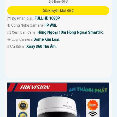
Giá Bán: 00 ₫
Giá Khuyến Mại: 00 ₫
🦉 Độ Phân giải :
FULL HD 1080P .
®️ Công Nghệ Camera :
IP Wifi.
💥 Xem ban đêm :
Hồng Ngoại 10m Hồng Ngoại Smart IR.
💎 Loại Camera
Dome Kim Loại.
️₤ Ưu Điểm :
Xoay 360 Thu Âm.