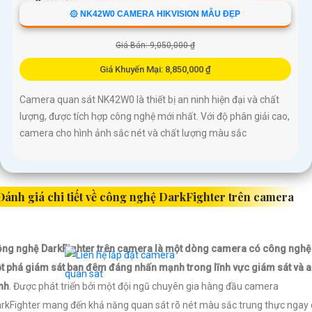
۞ NK42W0 CAMERA HIKVISION MẪU ĐẸP
Giá Bán: 9,050,000 ₫
Giá Khuyến Mại: 8,850,000 ₫
Camera quan sát NK42W0 là thiết bị an ninh hiện đại và chất
lượng, được tích hợp công nghệ mới nhất. Với độ phân giải cao,
camera cho hình ảnh sắc nét và chất lượng màu sắc
Đánh giá chi tiết về công nghệ DarkFighter trên camera
ng nghệ DarkFighter trên camera là một dòng camera có công nghệ
t phá giám sát ban đêm đáng nhấn mạnh trong lĩnh vực giám sát và 
nh
. Được phát triển bởi một đội ngũ chuyên gia hàng đầu camera
rkFighter mang đến khả năng quan sát rõ nét màu sắc trung thực ngay 