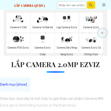
LẮP CAMERA QUẬN 5
Lắp Camera Ezviz
Camera H.265
Camera Có Bảo Vệ
Camera Ezviz
Trong Nhà
Ezviz
Vành Đai Ezviz
Phân Biệt Người
Camera Ezviz
Camera POE Ezviz
Camera Siêu Nhạy
Camera Ezviz Có
Cube
Sáng Ezviz
Chống Trộm
LẮP CAMERA 2.0MP EZVIZ
Chào bạn, dưới đây là một mẫu tư giới thiệu sản phẩm Camera Wifi
Ezviz giá rẻ chính hãng mà bạn có thể tham khảo: