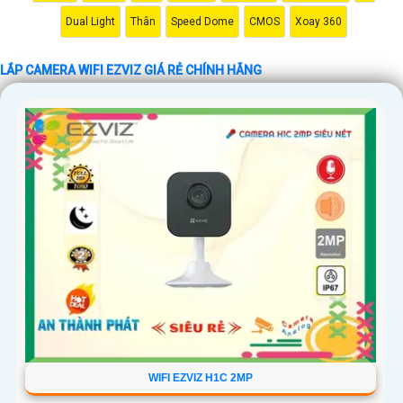
Dual Light
Thân
Speed Dome
CMOS
Xoay 360
LẮP CAMERA WIFI EZVIZ GIÁ RẺ CHÍNH HÃNG
'
WIFI EZVIZ H1C 2MP