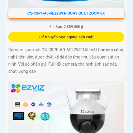
CS-C8PF-A0-6E22WFR QUAY QUÉT ZOOM 8X
Giá Bán: 2,809,000 ₫
Giá Khuyến Mại: ngung s₫n xu₫t
Camera quan sát CS-C8PF-A0-6E22WFR là một Camera công
nghệ tiên tiến, được thiết kế để đáp ứng nhu cầu quan sát an
ninh. Với độ phân giải Full HD, camera cho hình ảnh sắc nét,
chất lượng cao