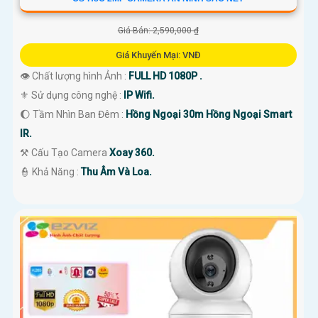
Giá Bán: 2,590,000 ₫
Giá Khuyến Mại: VNĐ
👁 Chất lượng hình Ảnh :
FULL HD 1080P .
⚜️ Sử dụng công nghệ :
IP Wifi.
🌔 Tầm Nhìn Ban Đêm :
Hồng Ngoại 30m Hồng Ngoại Smart
IR.
⚒ Cấu Tạo Camera
Xoay 360.
️👮 Khả Năng :
Thu Âm Và Loa.