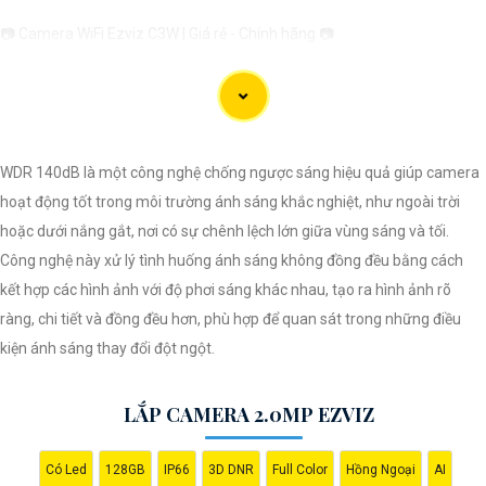
📷 Camera WiFi Ezviz C3W | Giá rẻ - Chính hãng 📷
🔹 Thiết kế hiện đại, chống nước IP66 giúp sử dụng ở mọi điều kiện thời
tiết.🔹 Độ phân giải Full HD 1080p, hình ảnh sắc nét, chất lượng cao.🔹
Kết nối không dây qua WiFi, dễ dàng cài đặt và sử dụng.🔹 Hỗ trợ thẻ nhớ
lên đến 256GB, ghi lại và lưu trữ thông tin dễ dàng.🔹 Tính năng cảnh
WDR 140dB là một công nghệ chống ngược sáng hiệu quả giúp camera
báo chuyển động thông minh, giữ an ninh tốt hơn cho ngôi nhà của bạn.
hoạt động tốt trong môi trường ánh sáng khắc nghiệt, như ngoài trời
hoặc dưới nắng gắt, nơi có sự chênh lệch lớn giữa vùng sáng và tối.
Công nghệ này xử lý tình huống ánh sáng không đồng đều bằng cách
Hy vọng mẫu tư giới thiệu trên sẽ giúp bạn trong việc quảng bá sản
kết hợp các hình ảnh với độ phơi sáng khác nhau, tạo ra hình ảnh rõ
phẩm Camera Wifi Ezviz. Nếu có bất kỳ ý kiến hoặc cần sự chỉnh sửa
ràng, chi tiết và đồng đều hơn, phù hợp để quan sát trong những điều
nào, bạn đừng ngần ngại để lại lời nhắn. Chúc bạn thành công!
kiện ánh sáng thay đổi đột ngột.
LẮP CAMERA 2.0MP EZVIZ
Có Led
128GB
IP66
3D DNR
Full Color
Hồng Ngoại
AI