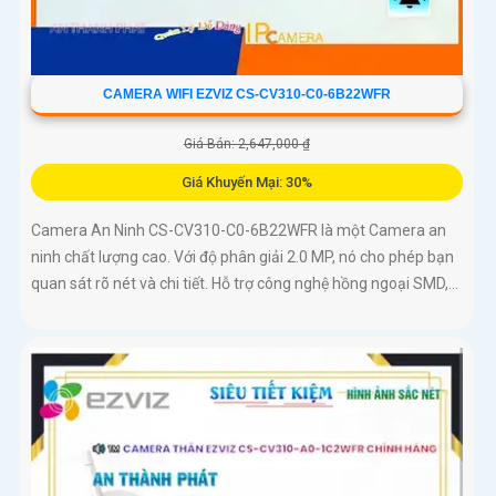
CAMERA WIFI EZVIZ CS-CV310-C0-6B22WFR
Giá Bán: 2,647,000 ₫
Giá Khuyến Mại: 30%
Camera An Ninh CS-CV310-C0-6B22WFR là một Camera an
ninh chất lượng cao. Với độ phân giải 2.0 MP, nó cho phép bạn
quan sát rõ nét và chi tiết. Hỗ trợ công nghệ hồng ngoại SMD,...