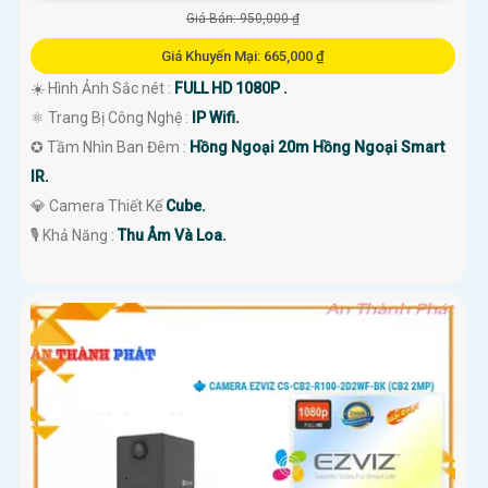
Giá Bán: 950,000 ₫
Giá Khuyến Mại: 665,000 ₫
☀️ Hình Ảnh Sắc nét :
FULL HD 1080P .
⚛️ Trang Bị Công Nghệ :
IP Wifi.
✪ Tầm Nhìn Ban Đêm :
Hồng Ngoại 20m Hồng Ngoại Smart
IR.
💎 Camera Thiết Kế
Cube.
️🎙 Khả Năng :
Thu Âm Và Loa.