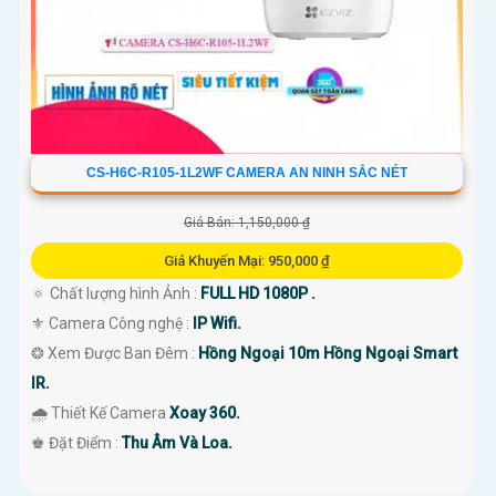
CS-H6C-R105-1L2WF CAMERA AN NINH SẮC NÉT
Giá Bán: 1,150,000 ₫
Giá Khuyến Mại: 950,000 ₫
🔅 Chất lượng hình Ảnh :
FULL HD 1080P .
⚜️ Camera Công nghệ :
IP Wifi.
❂ Xem Được Ban Đêm :
Hồng Ngoại 10m Hồng Ngoại Smart
IR.
🌧️ Thiết Kế Camera
Xoay 360.
️♚ Đặt Điểm :
Thu Âm Và Loa.