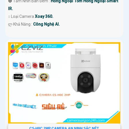
🌚 Tầm Nhìn Ban Đêm :
Hồng Ngoại 15m Hồng Ngoại Smart
IR.
↕️ Loại Camera
Xoay 360.
️ლ Khả Năng :
Công Nghệ AI.
CS-H8C 2MP CAMERA AN NINH SẮC NÉT