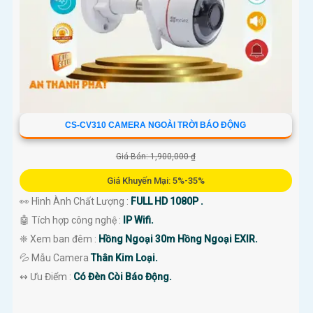
CS-CV310 CAMERA NGOÀI TRỜI BÁO ĐỘNG
Giá Bán: 1,900,000 ₫
Giá Khuyến Mại: 5%-35%
👀 Hình Ành Chất Lượng :
FULL HD 1080P .
🤖️ Tích hợp công nghệ :
IP Wifi.
❈ Xem ban đêm :
Hồng Ngoại 30m Hồng Ngoại EXIR.
💦 Mẫu Camera
Thân Kim Loại.
️↭ Ưu Điểm :
Có Đèn Còi Báo Động.