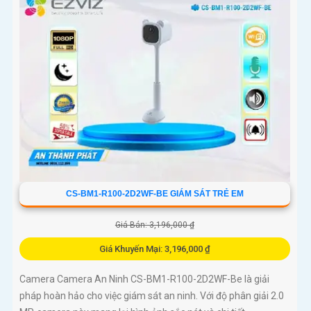
CS-BM1-R100-2D2WF-BE GIÁM SÁT TRẺ EM
Giá Bán: 3,196,000 ₫
Giá Khuyến Mại: 3,196,000 ₫
Camera Camera An Ninh CS-BM1-R100-2D2WF-Be là giải
pháp hoàn hảo cho việc giám sát an ninh. Với độ phân giải 2.0