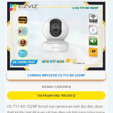
thoại 2 chiều, giúp bạn giao tiếp dễ dàng từ xa
CAMERA WIFI EZVIZ CS-TY1-B0-1G2WF
Giá Bán: 1,200,000 ₫
Giá Khuyến Mại: 900,000 ₫
CS-TY1-B0-1G2WF là một loại camera an ninh độc đáo, được
thiết kế đặc biệt để quan sát ban đêm với tính năng hồng ngoại