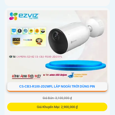
CS-CB3-R100-2D2WFL LẮP NGOÀI TRỜI DÙNG PIN
Giá Bán: 3,100,000 ₫
Giá Khuyến Mại: 2,900,000 ₫