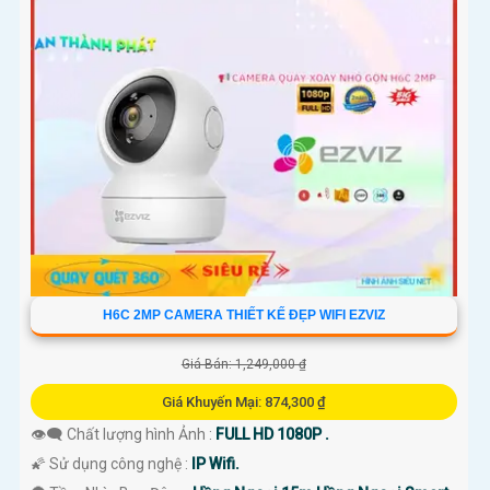
H6C 2MP CAMERA THIẾT KẾ ĐẸP WIFI EZVIZ
Giá Bán: 1,249,000 ₫
Giá Khuyến Mại: 874,300 ₫
👁️‍🗨 Chất lượng hình Ảnh :
FULL HD 1080P .
🌠 Sử dụng công nghệ :
IP Wifi.