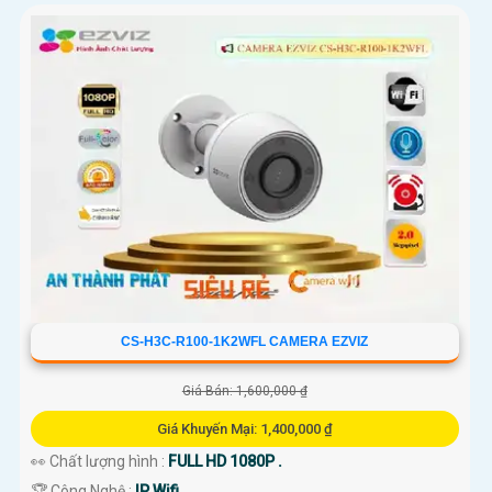
CS-H3C-R100-1K2WFL CAMERA EZVIZ
Giá Bán: 1,600,000 ₫
Giá Khuyến Mại: 1,400,000 ₫
👀 Chất lượng hình :
FULL HD 1080P .
🏆 Công Nghệ :
IP Wifi.