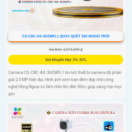
CS-C8C-A0-3H2WFL1 QUAY QUÉT 360 NGOÀI TRỜI
Giá Bán: 2,015,000 ₫
Giá Khuyến Mại: 5%-35%
Camera CS-C8C-A0-3H2WFL1 là một thiết bị camera độ phân
giải 2.0 MP hiện đại. Hình ảnh xem ban đêm đẹp nhờ công
nghệ Hồng Ngoại có tầm nhìn lên đến 30m, giúp sáng mịn mọi
góc