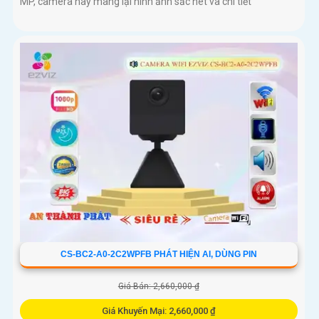
MP, camera này mang lại hình ảnh sắc nét và chi tiết
CS-BC2-A0-2C2WPFB PHÁT HIỆN AI, DÙNG PIN
Giá Bán: 2,660,000 ₫
Giá Khuyến Mại: 2,660,000 ₫