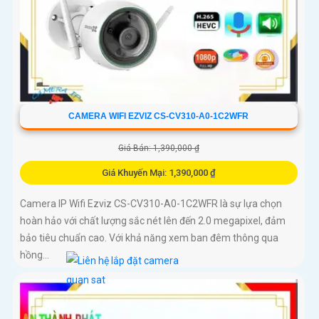
CAMERA WIFI EZVIZ CS-CV310-A0-1C2WFR
Giá Bán: 1,390,000 ₫
Giá Khuyến Mại: 1,390,000 ₫
Camera IP Wifi Ezviz CS-CV310-A0-1C2WFR là sự lựa chọn
hoàn hảo với chất lượng sắc nét lên đến 2.0 megapixel, đảm
bảo tiêu chuẩn cao. Với khả năng xem ban đêm thông qua
hồng...