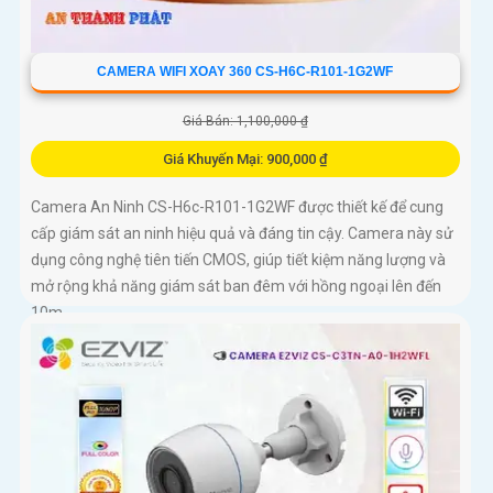
CAMERA WIFI XOAY 360 CS-H6C-R101-1G2WF
Giá Bán: 1,100,000 ₫
Giá Khuyến Mại: 900,000 ₫
Camera An Ninh CS-H6c-R101-1G2WF được thiết kế để cung
cấp giám sát an ninh hiệu quả và đáng tin cậy. Camera này sử
dụng công nghệ tiên tiến CMOS, giúp tiết kiệm năng lượng và
mở rộng khả năng giám sát ban đêm với hồng ngoại lên đến
10m