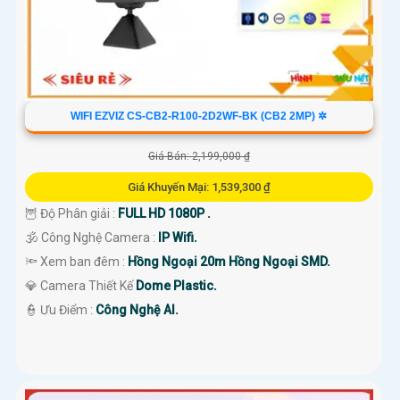
WIFI EZVIZ CS-CB2-R100-2D2WF-BK (CB2 2MP) ✲
Giá Bán: 2,199,000 ₫
Giá Khuyến Mại: 1,539,300 ₫
🦉 Độ Phân giải :
FULL HD 1080P .
🕉️ Công Nghệ Camera :
IP Wifi.
🔦 Xem ban đêm :
Hồng Ngoại 20m Hồng Ngoại SMD.
💎 Camera Thiết Kế
Dome Plastic.
️👮 Ưu Điểm :
Công Nghệ AI.