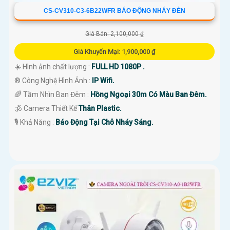
CS-CV310-C3-6B22WFR BÁO ĐỘNG NHÁY ĐÈN
Giá Bán: 2,100,000 ₫
Giá Khuyến Mại: 1,900,000 ₫
☀️ Hình ảnh chất lượng :
FULL HD 1080P .
®️ Công Nghệ Hình Ảnh :
IP Wifi.
🌈 Tầm Nhìn Ban Đêm :
Hồng Ngoại 30m Có Màu Ban Đêm.
🕉️ Camera Thiết Kế
Thân Plastic.
️🎙 Khả Năng :
Báo Động Tại Chỗ Nháy Sáng.