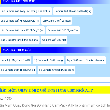
CAMERA KẾT NỐI WIFI
Lắp Camera Wifi Xoay 360 Trong Nhà Dahua
Camera Wifi Hikvision Báo Động
Lắp Camera Wifi Hikvision Giá Rẻ
Lắp Camera Wifi Vantech
Lắp Camera Wifi Imou Có Chống Trộm
Camera Wifi 360 Ngoài Trời
Báo Giá camera wifi mới cập nhật
Camera Wifi Siêu Nét
CAMERA THEO GÓI
Linh Kiện Máy Tính Giá Rẻ
Bộ Camera Ip Chất Lượng
Trọn Bộ Camera Ghi Âm Kbvision
Bộ Camera Đàm Thoại 2 Chiều
Bộ Camera Chuyên Dụng giá rẻ
hần Mềm Quay Đóng Gói Đơn Hàng Campack ATP
ew: 1234.
ần Mềm Quay Đóng Gói Đơn Hàng CamPack ATP là phần mềm có tích h