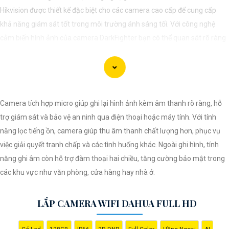
Hikvision được thiết kế đặc biệt cho các camera cao cấp để cung cấp
khả năng giám sát tốt trong môi trường ánh sáng tối. Với công nghệ
cảm biến hình ảnh của camera DarkFighter bạn có thể quan sát rõ ràng
và chi tiết ngay cả trong điều kiện ánh sáng yếu. Công nghệ DarkFighter
của Hikvision cung cấp khả năng tái tạo màu sắc chính xác và hình ảnh
sắc nét, cho phép bạn nhìn rõ ràng vào ban đêm mà không cần ánh
sáng phụ.
Camera tích hợp micro giúp ghi lại hình ảnh kèm âm thanh rõ ràng, hỗ
trợ giám sát và bảo vệ an ninh qua điện thoại hoặc máy tính. Với tính
năng lọc tiếng ồn, camera giúp thu âm thanh chất lượng hơn, phục vụ
việc giải quyết tranh chấp và các tình huống khác. Ngoài ghi hình, tính
năng ghi âm còn hỗ trợ đàm thoại hai chiều, tăng cường bảo mật trong
các khu vực như văn phòng, cửa hàng hay nhà ở.
LẮP CAMERA WIFI DAHUA FULL HD