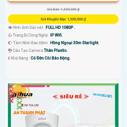
Giá Bán: 1,600,000 ₫
Giá Khuyến Mại: 1,300,000 ₫
👁 Hình Ảnh Sắc nét :
FULL HD 1080P .
👍 Trang Bị Công Nghệ :
IP Wifi.
🌔 Tầm Nhìn Ban Đêm :
Hồng Ngoại 30m Starlight.
🐉️ Cấu Tạo Camera
Thân Plastic.
️₤ Khả Năng :
Có Ðèn Còi Báo Động.