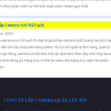
m theo phần mềm có thể trích xuất video nhanh gọn nhất
ắp Camera Soi Mã Vạch
ew: 2024.
i camera soi mã vạch thì đây là giải pháp camera chất lượng cao phù hợ
p đặt cho các shop bán hàng online, hỗ trợ cho quản lý đơn hàng, quản lý
n gói hàng, camera có thể nhìn mã vận đơn kèm theo đấy nhìn thấy đượ
y trình đóng gói hàng hóa, có thể tải video đơn hàng trực tiếp trên phần
ềm
CÔNG TY LẮP CAMERA QUẬN 5 UY TÍN