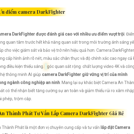
Ưu điểm camera DarkFighter
mera DarkFighter được đánh giá cao với nhiều ưu điểm vượt trội
. Điể
ng quan tâm trước hết khả năng quan sát trong môi trường ánh sáng y
úp cho việc giám sát và bảo vệ trở nên hiệu quả hơn. Camera DarkFighte
ng cấp hình ảnh rõ nét, màu sắc chân thực và độ chính xác cao ngay cả 
ong điều kiện thiếu sáng.
góc quan sát rộng chất lượng video 4K và côn
hệ thông minh AI giúp
camera DarkFighter giữ vững vị trí của mình
ong ngành công nghiệp an ninh
. Mang lại sự khác biệt Camera An Thà
át có thể nhận biết tăng cường sự an toàn và giảm thiểu rủi ro xâm nhậ
ái phép, trộm cắp.
An Thành Phát Tư Vấn Lắp Camera DarkFighter Giá Rẻ
 Thành Phát là một đơn vị chuyên cung cấp và tư vấn
lắp đặt Camera