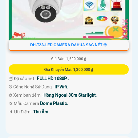
DH-T2A-LED CAMERA DAHUA SẮC NÉT ۞
Giá Bán: 1,600,000 ₫
Giá Khuyến Mại: 1,300,000 ₫
🦉 Độ sắc nét :
FULL HD 1080P .
®️ Công Nghệ Sử Dụng :
IP Wifi.
❂ Xem ban đêm :
Hồng Ngoại 30m Starlight.
💢 Mẫu Camera
Dome Plastic.
️🔈 Ưu Điểm :
Thu Âm.