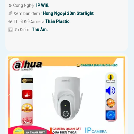
⚙ Công Nghệ :
IP Wifi.
🌈 Xem ban đêm :
Hồng Ngoại 30m Starlight.
💎 Thiết Kế Camera
Thân Plastic.
️🆑 Ưu Điểm :
Thu Âm.