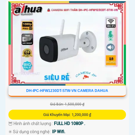
DH-IPC-HFW1230DT-STW-VN CAMERA DAHUA
Giá Bán: 1,500,000 ₫
Giá Khuyến Mại: 1,200,000 ₫
🦉 Hình ảnh chất lượng :
FULL HD 1080P .
✳️ Sử dụng công nghệ :
IP Wifi.