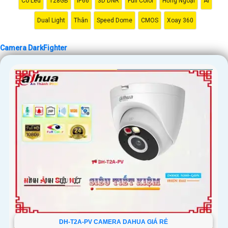
Có Led
128GB
IP66
3D DNR
Full Color
Hồng Ngoại
AI
Dual Light
Thân
Speed Dome
CMOS
Xoay 360
'
Camera DarkFighter
DH-T2A-PV CAMERA DAHUA GIÁ RẺ