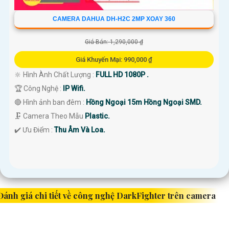
CAMERA DAHUA DH-H2C 2MP XOAY 360
Giá Bán: 1,290,000 ₫
Giá Khuyến Mại: 990,000 ₫
🔆 Hình Ành Chất Lượng :
FULL HD 1080P .
🏆 Công Nghệ :
IP Wifi.
🔴 Hình ảnh ban đêm :
Hồng Ngoại 15m Hồng Ngoại SMD.
🗜️ Camera Theo Mẫu
Plastic.
️✔️ Ưu Điểm :
Thu Âm Và Loa.
Đánh giá chi tiết về công nghệ DarkFighter trên camera