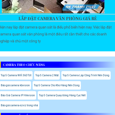
LẮP ĐẶT CAMERA VĂN PHÒNG GIÁ RẺ
Hiện nay lắp đặt camera quan sát là điểu phổ biến hiện nay. Việc lắp đặt
camera quan sát văn phòng là một điêu rất cần thiết cho các doanh
nghiệp và chủ một công ty
CAMERA THEO CHỨC NĂNG
Top 5 Camera Wifi 360 Tốt
Top 5 Camera 2 Mắt
Top 5 Camera Lắp Công Trình Nên Dùng
Báo giá camera kbvision
Top 5 Camera Cho Kho Hàng Nên Dùng
Báo Giá Camera IP Hikvision
Top 5 Camera Quay Đóng Hàng Cực Nét
Báo giá camera ezviz trong nhà