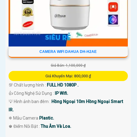
CAMERA WIFI DAHUA DH-H2AE
Giá Bán: 1,100,000 ₫
Giá Khuyến Mại: 800,000 ₫
💯 Chất lượng hình :
FULL HD 1080P .
👍 Công Nghệ Sử Dụng :
IP Wifi.
💡 Hình ảnh ban đêm :
Hồng Ngoại 10m Hồng Ngoại Smart
IR.
❄ Mẫu Camera
Plastic.
️♚ Điểm Nỗi Bật :
Thu Âm Và Loa.