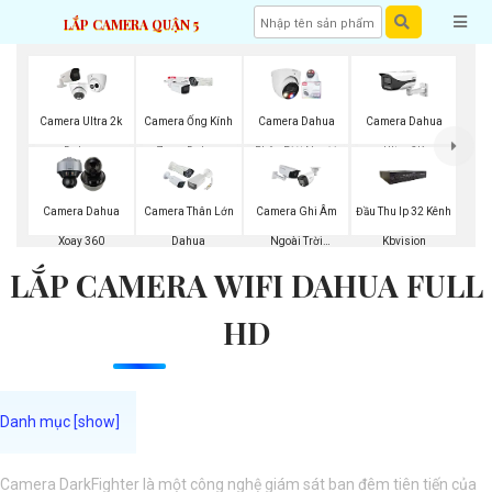
LẮP CAMERA QUẬN 5
Camera Ultra 2k
Camera Ống Kính
Camera Dahua
Camera Dahua
Dahua
Zoom Dahua
Phân Biệt Người
Ultra 2K
Camera Dahua
Camera Thân Lớn
Camera Ghi Âm
Đầu Thu Ip 32 Kênh
Xoay 360
Dahua
Ngoài Trời
Kbvision
LẮP CAMERA WIFI DAHUA FULL
Kbvision
HD
Camera DarkFighter là một công nghệ giám sát ban đêm tiên tiến của