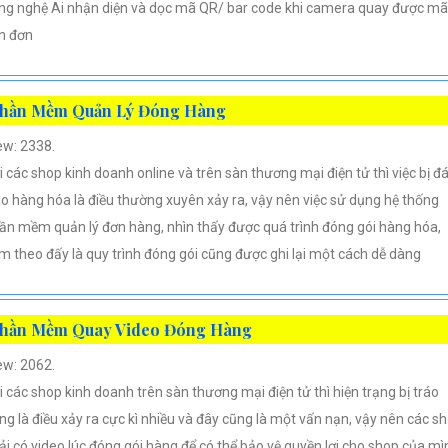
ng nghệ Ai nhận diện và dọc mã QR/ bar code khi camera quay được mã
n đơn
hần Mềm Quản Lý Đóng Hàng
ew: 2338.
i các shop kinh doanh online và trên sàn thương mại điện tử thì việc bị đ
áo hàng hóa là điều thường xuyên xảy ra, vậy nên việc sử dụng hệ thống
ần mềm quản lý đơn hàng, nhìn thấy được quá trình đóng gói hàng hóa,
m theo đấy là quy trình đóng gói cũng được ghi lại một cách dễ dàng
hần Mềm Quay Video Đóng Hàng
ew: 2062.
i các shop kinh doanh trên sàn thương mại điện tử thì hiện trạng bị tráo
ng là điều xảy ra cực kì nhiều và đây cũng là một vấn nạn, vậy nên các s
ải có video lúc đóng gói hàng để có thể bảo vệ quyền lợi cho shop của mì