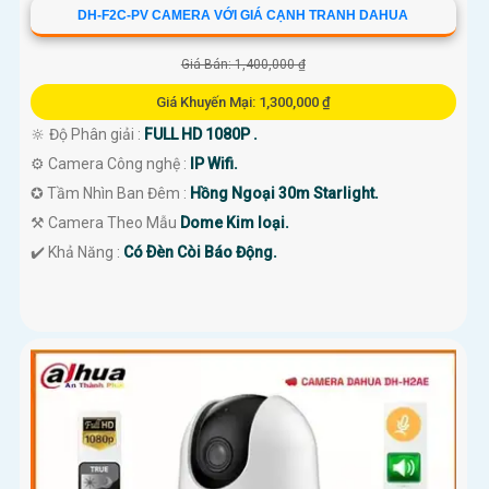
DH-F2C-PV CAMERA VỚI GIÁ CẠNH TRANH DAHUA
Giá Bán: 1,400,000 ₫
Giá Khuyến Mại: 1,300,000 ₫
🔆 Độ Phân giải :
FULL HD 1080P .
⚙ Camera Công nghệ :
IP Wifi.
✪ Tầm Nhìn Ban Đêm :
Hồng Ngoại 30m Starlight.
⚒ Camera Theo Mẫu
Dome Kim loại.
️✔️ Khả Năng :
Có Ðèn Còi Báo Động.