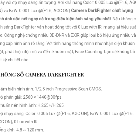
ày với độ nhạy sáng ấn tượng. Với khả năng Color: 0.005 Lux @(F1.6, AG
) và B/W: 0.001 Lux @(F1.6, AGC ON)
Camera DarkFighter chất lượng
nh ảnh sắc nét ngay cả trong điều kiện ánh sáng yếu nhất
. Nếu không 
h sáng DarkFighter vẫn hoạt động tốt với 0 Lux with IR, mang lại hiệu su
o. Công nghệ chống nhiễu 3D-DNR và EXIR giúp loại bỏ hiệu ứng nhiễu và
ng cấp hình ảnh rõ ràng. Với tính năng thông minh như nhận diện khuôn
t, phát hiện đội mũ và đếm khuôn mặt, Face Counting bạn sẽ không bỏ 
t kỳ chi tiết nào.
THÔNG SỐ CAMERA DARKFIGHTER
Cảm biến hình ảnh: 1/2.5 inch Progressive Scan CMOS.
Độ phân giải: 2560 × 1440@30fps.
Chuẩn nén hình ảnh: H.265+/H.265.
Độ nhạy sáng: Color: 0.005 Lux @(F1.6, AGC ON); B/W: 0.001 Lux @(F1.6,
C ON); 0 Lux with IR.
Ống kính: 4.8 ~ 120 mm.