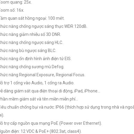
Zoom quang: 25x.
Zoom số: 16x.
Tầm quan sát hồng ngoại: 100 mét.
Chức năng chống ngược sáng thực WDR 120dB.
Chức năng giảm nhiễu số 3D DNR.
Chức năng chống ngược sáng HLC.
Chức năng bù ngược sáng BLC.
Chức năng ổn định hình ảnh điện tử EIS.
Chức năng chống sương mù Defog.
Chức năng Regional Exposure, Regional Focus.
Hỗ trợ 1 cổng vào Audio, 1 cổng ra Audio.
Dễ dàng giám sát qua điện thoại di động, iPad, iPhone…
Phần mềm giám sát và tên miền miễn phí…
Tiêu chuẩn chống bụi và nước: IP66 (thích hợp sử dụng trong nhà và ngoà
i).
Hỗ trợ cấp nguồn qua mạng PoE (Power over Ethernet).
Nguồn điện: 12 VDC & PoE+ (802.3at, class4).