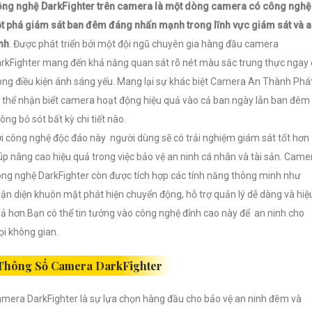
ng nghệ DarkFighter trên camera là một dòng camera có công nghệ
t phá giám sát ban đêm đáng nhấn mạnh trong lĩnh vực giám sát và 
nh
. Được phát triển bởi một đội ngũ chuyên gia hàng đầu camera
rkFighter mang đến khả năng quan sát rõ nét màu sắc trung thực ngay 
ong điều kiện ánh sáng yếu. Mang lại sự khác biệt Camera An Thành Phá
 thể nhận biết camera hoạt động hiệu quả vào cả ban ngày lẫn ban đêm
ông bỏ sót bất kỳ chi tiết nào.
i công nghệ độc đáo này người dùng sẽ có trải nghiệm giám sát tốt hơn
úp nâng cao hiệu quả trong việc bảo vệ an ninh cá nhân và tài sản. Came
ng nghệ
DarkFighter còn được tích hợp các tính năng thông minh như
ận diện khuôn mặt phát hiện chuyển động, hỗ trợ quản lý dễ dàng và hiệ
ả hơn.Bạn có thể tin tưởng vào công nghệ đỉnh cao này để an ninh cho
i không gian.
Thông Số Camera DarkFighter
mera DarkFighter là sự lựa chọn hàng đầu cho bảo vệ an ninh đêm và