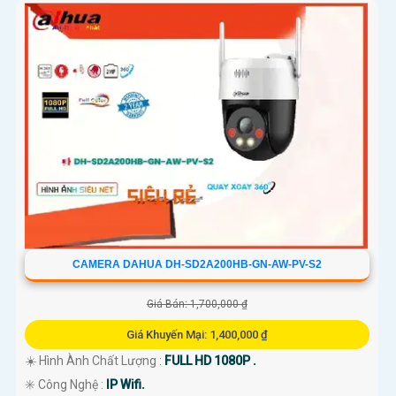
CAMERA DAHUA DH-SD2A200HB-GN-AW-PV-S2
Giá Bán: 1,700,000 ₫
Giá Khuyến Mại: 1,400,000 ₫
☀️ Hình Ành Chất Lượng :
FULL HD 1080P .
✳️ Công Nghệ :
IP Wifi.