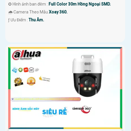
✪ Hình ảnh ban đêm :
Full Color 30m Hồng Ngoại SMD.
🌧️ Camera Theo Mẫu
Xoay 360.
️ƒ Ưu Điểm :
Thu Âm.