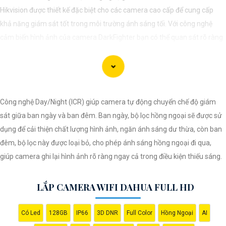
Hikvision được thiết kế đặc biệt cho các camera cao cấp để cung cấp
khả năng giám sát tốt trong môi trường ánh sáng tối. Với công nghệ
cảm biến hình ảnh của camera DarkFighter bạn có thể quan sát rõ ràng
và chi tiết ngay cả trong điều kiện ánh sáng yếu. Công nghệ DarkFighter
của Hikvision cung cấp khả năng tái tạo màu sắc chính xác và hình ảnh
sắc nét, cho phép bạn nhìn rõ ràng vào ban đêm mà không cần ánh
sáng phụ.
Công nghệ Day/Night (ICR) giúp camera tự động chuyển chế độ giám
sát giữa ban ngày và ban đêm. Ban ngày, bộ lọc hồng ngoại sẽ được sử
dụng để cải thiện chất lượng hình ảnh, ngăn ánh sáng dư thừa, còn ban
đêm, bộ lọc này được loại bỏ, cho phép ánh sáng hồng ngoại đi qua,
giúp camera ghi lại hình ảnh rõ ràng ngay cả trong điều kiện thiếu sáng.
LẮP CAMERA WIFI DAHUA FULL HD
Có Led
128GB
IP66
3D DNR
Full Color
Hồng Ngoại
AI