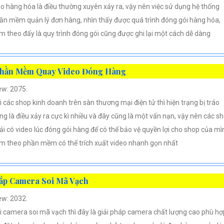
áo hàng hóa là điều thường xuyên xảy ra, vậy nên việc sử dụng hệ thống
ần mềm quản lý đơn hàng, nhìn thấy được quá trình đóng gói hàng hóa,
m theo đấy là quy trình đóng gói cũng được ghi lại một cách dễ dàng
hần Mềm Quay Video Đóng Hàng
ew: 2075.
i các shop kinh doanh trên sàn thương mại điện tử thì hiện trạng bị tráo
ng là điều xảy ra cực kì nhiều và đây cũng là một vấn nạn, vậy nên các s
ải có video lúc đóng gói hàng để có thể bảo vệ quyền lợi cho shop của mì
m theo phần mềm có thể trích xuất video nhanh gọn nhất
ắp Camera Soi Mã Vạch
ew: 2032.
i camera soi mã vạch thì đây là giải pháp camera chất lượng cao phù hợ