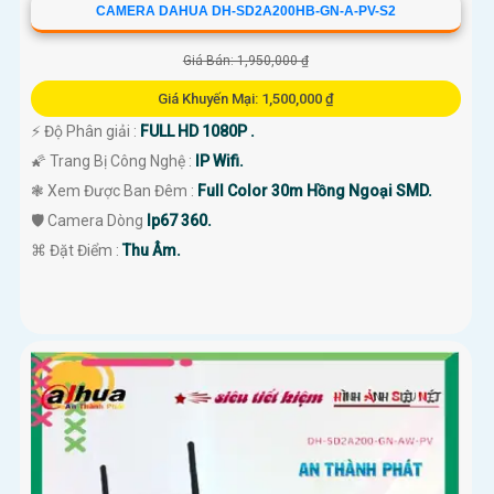
CAMERA DAHUA DH-SD2A200HB-GN-A-PV-S2
Giá Bán: 1,950,000 ₫
Giá Khuyến Mại: 1,500,000 ₫
️⚡ Độ Phân giải :
FULL HD 1080P .
🌠 Trang Bị Công Nghệ :
IP Wifi.
❃ Xem Được Ban Đêm :
Full Color 30m Hồng Ngoại SMD.
🛡 Camera Dòng
Ip67 360.
️⌘ Đặt Điểm :
Thu Âm.