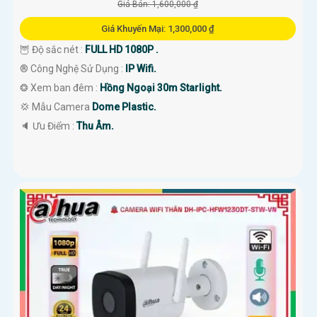
Giá Bán: 1,600,000 ₫
Giá Khuyến Mại: 1,300,000 ₫
🦉 Độ sắc nét :
FULL HD 1080P .
®️ Công Nghệ Sử Dụng :
IP Wifi.
❂ Xem ban đêm :
Hồng Ngoại 30m Starlight.
💢 Mẫu Camera
Dome Plastic.
️🔈 Ưu Điểm :
Thu Âm.