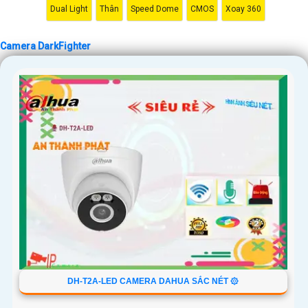
Dual Light
Thân
Speed Dome
CMOS
Xoay 360
Camera DarkFighter
'
DH-T2A-LED CAMERA DAHUA SẮC NÉT ۞