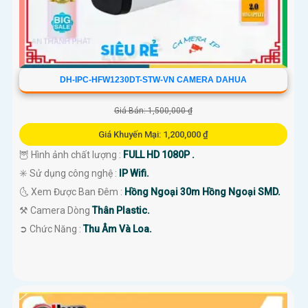
DH-IPC-HFW1230DT-STW-VN CAMERA DAHUA
Giá Bán: 1,500,000 ₫
Giá Khuyến Mại: 1,200,000 ₫
🦉 Hình ảnh chất lượng :
FULL HD 1080P .
✳️ Sử dụng công nghệ :
IP Wifi.
🌜 Xem Được Ban Đêm :
Hồng Ngoại 30m Hồng Ngoại SMD.
⚒ Camera Dòng
Thân Plastic.
️➲ Chức Năng :
Thu Âm Và Loa.