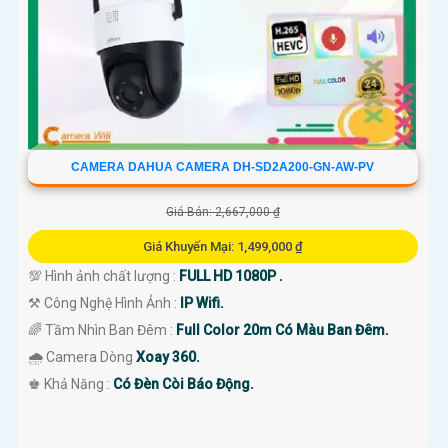
CAMERA DAHUA CAMERA DH-SD2A200-GN-AW-PV
Giá Bán: 2,667,000 ₫
Giá Khuyến Mại: 1,499,000 ₫
💯 Hình ảnh chất lượng :
FULL HD 1080P .
⚒ Công Nghệ Hình Ảnh :
IP Wifi.
🌈 Tầm Nhìn Ban Đêm :
Full Color 20m Có Màu Ban Đêm.
🌧️ Camera Dòng
Xoay 360.
️♚ Khả Năng :
Có Đèn Còi Báo Động.