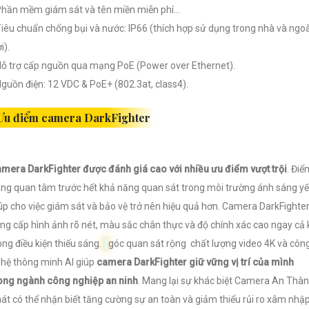
Phần mềm giám sát và tên miền miễn phí…
Tiêu chuẩn chống bụi và nước: IP66 (thích hợp sử dụng trong nhà và ngoà
i).
Hỗ trợ cấp nguồn qua mạng PoE (Power over Ethernet).
Nguồn điện: 12 VDC & PoE+ (802.3at, class4).
Ưu điểm camera DarkFighter
mera DarkFighter được đánh giá cao với nhiều ưu điểm vượt trội
. Điể
ng quan tâm trước hết khả năng quan sát trong môi trường ánh sáng y
úp cho việc giám sát và bảo vệ trở nên hiệu quả hơn. Camera DarkFighte
ng cấp hình ảnh rõ nét, màu sắc chân thực và độ chính xác cao ngay cả 
ong điều kiện thiếu sáng.
góc quan sát rộng chất lượng video 4K và côn
hệ thông minh AI giúp
camera DarkFighter giữ vững vị trí của mình
ong ngành công nghiệp an ninh
. Mang lại sự khác biệt Camera An Thà
át có thể nhận biết tăng cường sự an toàn và giảm thiểu rủi ro xâm nhậ