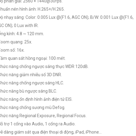
Độ phân giải: 2560 × 1440@30fps.
Chuẩn nén hình ảnh: H.265+/H.265.
Độ nhạy sáng: Color: 0.005 Lux @(F1.6, AGC ON); B/W: 0.001 Lux @(F1.6,
C ON); 0 Lux with IR.
Ống kính: 4.8 ~ 120 mm.
Zoom quang: 25x.
Zoom số: 16x.
Tầm quan sát hồng ngoại: 100 mét.
Chức năng chống ngược sáng thực WDR 120dB.
Chức năng giảm nhiễu số 3D DNR.
Chức năng chống ngược sáng HLC.
Chức năng bù ngược sáng BLC.
Chức năng ổn định hình ảnh điện tử EIS.
Chức năng chống sương mù Defog.
Chức năng Regional Exposure, Regional Focus.
Hỗ trợ 1 cổng vào Audio, 1 cổng ra Audio.
Dễ dàng giám sát qua điện thoại di động, iPad, iPhone…