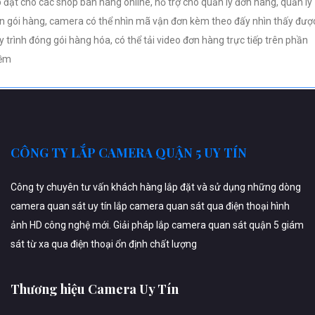
p đặt cho các shop bán hàng online, hỗ trợ cho quản lý đơn hàng, quản lý
n gói hàng, camera có thể nhìn mã vận đơn kèm theo đấy nhìn thấy đượ
y trình đóng gói hàng hóa, có thể tải video đơn hàng trực tiếp trên phần
ềm
CÔNG TY LẮP CAMERA QUẬN 5 UY TÍN
Công ty chuyên tư vấn khách hàng lắp đặt và sử dụng những dòng
camera quan sát uy tín lắp camera quan sát qua điện thoại hình
ảnh HD công nghệ mới. Giải pháp lắp camera quan sát quận 5 giám
sát từ xa qua điện thoại ổn định chất lượng
Thương hiệu Camera Uy Tín