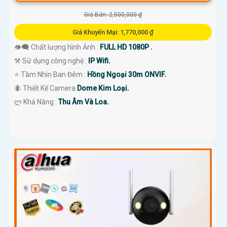
Giá Bán: 2,500,000 ₫
Giá Khuyến Mại: 1,770,000 ₫
👁️‍🗨 Chất lượng hình Ảnh :
FULL HD 1080P .
⚒ Sử dụng công nghệ :
IP Wifi.
⭐ Tầm Nhìn Ban Đêm :
Hồng Ngoại 30m ONVIF.
🐜 Thiết Kế Camera
Dome Kim Loại.
️ლ Khả Năng :
Thu Âm Và Loa.