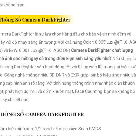
i không gian.
Thông Số Camera DarkFighter
mera DarkFighter là sự lựa chọn hàng đầu cho bảo vệ an ninh đêm và
ày với độ nhạy sáng ấn tượng. Với khả năng Color: 0.005 Lux @(F1.6, AG
) và B/W: 0.001 Lux @(F1.6, AGC ON)
Camera DarkFighter chất lượng
nh ảnh sắc nét ngay cả trong điều kiện ánh sáng yếu nhất
. Nếu không 
h sáng DarkFighter vẫn hoạt động tốt với 0 Lux with IR, mang lại hiệu su
o. Công nghệ chống nhiễu 3D-DNR và EXIR giúp loại bỏ hiệu ứng nhiễu và
ng cấp hình ảnh rõ ràng. Với tính năng thông minh như nhận diện khuôn
t, phát hiện đội mũ và đếm khuôn mặt, Face Counting bạn sẽ không bỏ 
t kỳ chi tiết nào.
THÔNG SỐ CAMERA DARKFIGHTER
Cảm biến hình ảnh: 1/2.5 inch Progressive Scan CMOS.