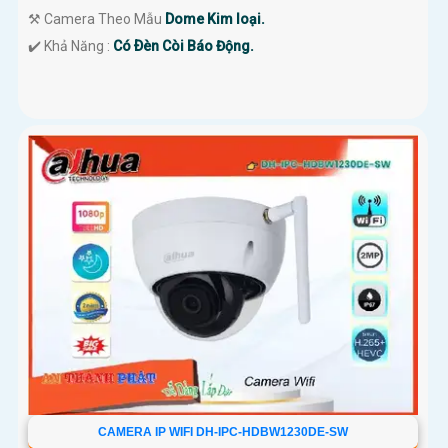
⚒ Camera Theo Mẫu
Dome Kim loại.
️✔️ Khả Năng :
Có Ðèn Còi Báo Động.
CAMERA IP WIFI DH-IPC-HDBW1230DE-SW