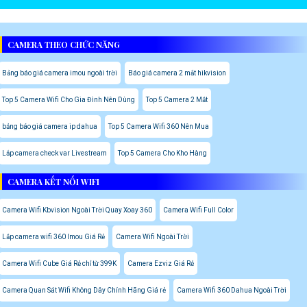
CAMERA THEO CHỨC NĂNG
Bảng báo giá camera imou ngoài trời
Báo giá camera 2 mắt hikvision
Top 5 Camera Wifi Cho Gia Đình Nên Dùng
Top 5 Camera 2 Mắt
bảng báo giá camera ip dahua
Top 5 Camera Wifi 360 Nên Mua
Lắp camera check var Livestream
Top 5 Camera Cho Kho Hàng
CAMERA KẾT NỐI WIFI
Camera Wifi Kbvision Ngoài Trời Quay Xoay 360
Camera Wifi Full Color
Lắp camera wifi 360 Imou Giá Rẻ
Camera Wifi Ngoài Trời
Camera Wifi Cube Giá Rẻ chỉ từ 399K
Camera Ezviz Giá Rẻ
Camera Quan Sát Wifi Không Dây Chính Hãng Giá rẻ
Camera Wifi 360 Dahua Ngoài Trời