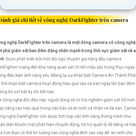
Đánh giá chi tiết về công nghệ DarkFighter trên camera
ng nghệ DarkFighter trên camera là một dòng camera có công nghệ
t phá giám sát ban đêm đáng nhấn mạnh trong lĩnh vực giám sát và 
nh
. Được phát triển bởi một đội ngũ chuyên gia hàng đầu camera
rkFighter mang đến khả năng quan sát rõ nét màu sắc trung thực ngay 
ong điều kiện ánh sáng yếu. Mang lại sự khác biệt Camera An Thành Phá
 thể nhận biết camera hoạt động hiệu quả vào cả ban ngày lẫn ban đêm
ông bỏ sót bất kỳ chi tiết nào.
i công nghệ độc đáo này người dùng sẽ có trải nghiệm giám sát tốt hơn
úp nâng cao hiệu quả trong việc bảo vệ an ninh cá nhân và tài sản. Came
ng nghệ
DarkFighter còn được tích hợp các tính năng thông minh như
ận diện khuôn mặt phát hiện chuyển động, hỗ trợ quản lý dễ dàng và hiệ
ả hơn.Bạn có thể tin tưởng vào công nghệ đỉnh cao này để an ninh cho