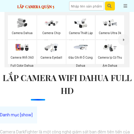
LẮP CAMERA QUẬN 5
Camera Dahua
Camera Chip
Camera Thiết Lập
Camera Ultra 3k
Starlight
Wizsense
Vành Đai Dahua
Dahua
Camera Wifi 360
Camera Eyeball
Đầu Ghi 8 Ổ Cứng
Camera Ip Có Thu
Full Color Dahua
Dahua
Ậm Dahua
LẮP CAMERA WIFI DAHUA FULL
HD
Camera DarkFighter là một công nghệ giám sát ban đêm tiên tiến của