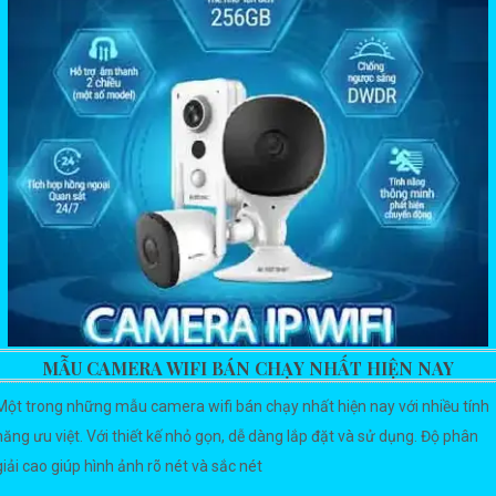
MẪU CAMERA WIFI BÁN CHẠY NHẤT HIỆN NAY
Một trong những mẫu camera wifi bán chạy nhất hiện nay với nhiều tính
năng ưu việt. Với thiết kế nhỏ gọn, dễ dàng lắp đặt và sử dụng. Độ phân
giải cao giúp hình ảnh rõ nét và sắc nét