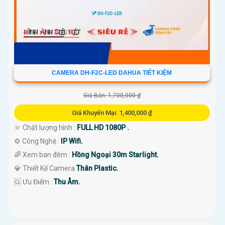
CAMERA DH-F2C-LED DAHUA TIẾT KIỆM
Giá Bán: 1,700,000 ₫
Giá Khuyến Mại: 1,400,000 ₫
🔆 Chất lượng hình :
FULL HD 1080P .
⚙ Công Nghệ :
IP Wifi.
🌈 Xem ban đêm :
Hồng Ngoại 30m Starlight.
💎 Thiết Kế Camera
Thân Plastic.
️🆑 Ưu Điểm :
Thu Âm.