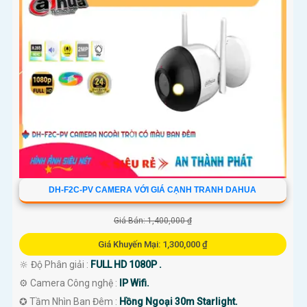
DH-F2C-PV CAMERA VỚI GIÁ CẠNH TRANH DAHUA
Giá Bán: 1,400,000 ₫
Giá Khuyến Mại: 1,300,000 ₫
🔆 Độ Phân giải :
FULL HD 1080P .
⚙ Camera Công nghệ :
IP Wifi.
✪ Tầm Nhìn Ban Đêm :
Hồng Ngoại 30m Starlight.