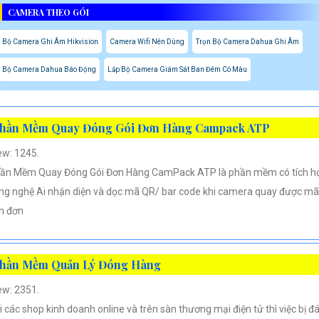
CAMERA THEO GÓI
Bộ Camera Ghi Âm Hikvision
Camera Wifi Nên Dùng
Trọn Bộ Camera Dahua Ghi Âm
Bộ Camera Dahua Báo Động
Lắp Bộ Camera Giám Sát Ban Đêm Có Màu
hần Mềm Quay Đóng Gói Đơn Hàng Campack ATP
ew: 1245.
ần Mềm Quay Đóng Gói Đơn Hàng CamPack ATP là phần mềm có tích h
ng nghệ Ai nhận diện và dọc mã QR/ bar code khi camera quay được mã
n đơn
hần Mềm Quản Lý Đóng Hàng
ew: 2351.
i các shop kinh doanh online và trên sàn thương mại điện tử thì việc bị đ