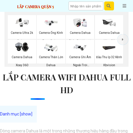
LẮP CAMERA QUẬN 5
Camera Ultra 2k
Camera Ống Kính
Camera Dahua
Camera Dahua
Dahua
Zoom Dahua
Phân Biệt Người
Ultra 2K
Camera Dahua
Camera Thân Lớn
Camera Ghi Âm
Đầu Thu Ip 32 Kênh
Xoay 360
Dahua
Ngoài Trời
Kbvision
LẮP CAMERA WIFI DAHUA FULL
Kbvision
HD
Dòng camera Dahua là một trong những thương hiệu hàng đầu trong