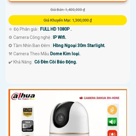
Giá Bán: 1,400,000 ₫
Giá Khuyến Mại: 1,300,000 ₫
🔆 Độ Phân giải :
FULL HD 1080P .
⚙ Camera Công nghệ :
IP Wifi.
✪ Tầm Nhìn Ban Đêm :
Hồng Ngoại 30m Starlight.
⚒ Camera Theo Mẫu
Dome Kim loại.
️✔️ Khả Năng :
Có Ðèn Còi Báo Động.