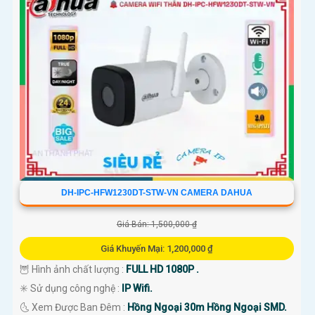
DH-IPC-HFW1230DT-STW-VN CAMERA DAHUA
Giá Bán: 1,500,000 ₫
Giá Khuyến Mại: 1,200,000 ₫
🦉 Hình ảnh chất lượng :
FULL HD 1080P .
✳️ Sử dụng công nghệ :
IP Wifi.
🌜 Xem Được Ban Đêm :
Hồng Ngoại 30m Hồng Ngoại SMD.