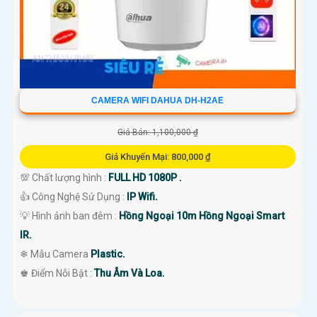
CAMERA WIFI DAHUA DH-H2AE
Giá Bán: 1,100,000 ₫
Giá Khuyến Mại: 800,000 ₫
💯 Chất lượng hình :
FULL HD 1080P .
👍 Công Nghệ Sử Dụng :
IP Wifi.
💡 Hình ảnh ban đêm :
Hồng Ngoại 10m Hồng Ngoại Smart
IR.
❄ Mẫu Camera
Plastic.
️♚ Điểm Nỗi Bật :
Thu Âm Và Loa.