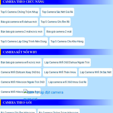
CAMERA THEO CHỨC NĂNG
Top 5 Camera Chống Trộm Nhạy
Top Camera Sắc Nét Giá Rẻ
Báo giá camera wifi dahua mới
Top 5 Camera Ghi Âm Rõ
Bản báo giá camera 2 mắt ezviz mới
Báo giá camera 2 mắt
Top 5 Camera Lắp Công Trình Nên Dùng
Top 5 Camera Cho Kho Hàng
CAMERA KẾT NỐI WIFI
Bản báo giá camera wifi ezviz mới
Lắp Camera Wifi 360 Dahua Ngoài Trời
Camera Wifi Ebitcam Xoay 360 Độ
Lắp Camera Wifi Thân Imou
Lắp Camera Wifi 3k Sắc Nét
Camera Wifi Hikvision Ngoài Trời 360
Lắp camera wifi 360 Imou Giá Rẻ
Camera Wifi Hikvision Ngoài Trời
CAMERA THEO GÓI
Bộ Camera Ghi Âm Hikvision
Bộ Camera Chống Trộm Hikvision