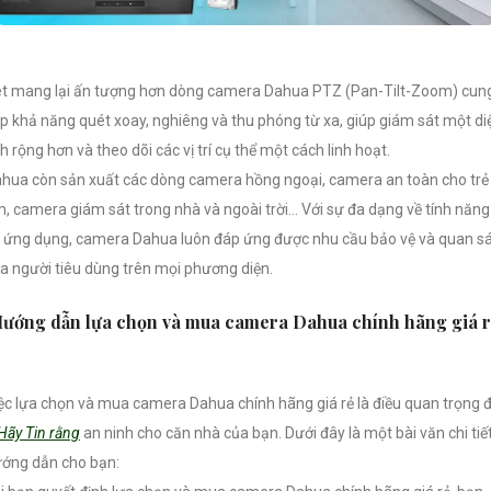
t mang lại ấn tượng hơn dòng camera Dahua PTZ (Pan-Tilt-Zoom) cun
p khả năng quét xoay, nghiêng và thu phóng từ xa, giúp giám sát một di
ch rộng hơn và theo dõi các vị trí cụ thể một cách linh hoạt.
hua còn sản xuất các dòng camera hồng ngoại, camera an toàn cho trẻ
, camera giám sát trong nhà và ngoài trời… Với sự đa dạng về tính năng
 ứng dụng, camera Dahua luôn đáp ứng được nhu cầu bảo vệ và quan s
a người tiêu dùng trên mọi phương diện.
ướng dẫn lựa chọn và mua camera Dahua chính hãng giá r
ệc lựa chọn và mua camera Dahua chính hãng giá rẻ là điều quan trọng 
Hãy Tin rằng
an ninh cho căn nhà của bạn. Dưới đây là một bài văn chi tiế
ớng dẫn cho bạn: