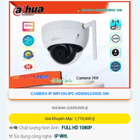
CAMERA IP WIFI DH-IPC-HDBW1230DE-SW
Giá Bán: 2,500,000 ₫
Giá Khuyến Mại: 1,770,000 ₫
👁️‍🗨 Chất lượng hình Ảnh :
FULL HD 1080P .
⚒ Sử dụng công nghệ :
IP Wifi.