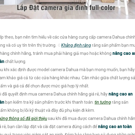
ếp theo, bạn nên tìm hiểu về các cửa hàng cung cấp camera Dahua chín
ng và có uy tín trên thị trường. ♢
Khẳng định rằng
rằng sản phẩm bạn m
 hàng chính hãng, tránh mua phải hàng giả mạo hoặc không
nâng cao a
oàn
chất lượng.
u khi xác định được model camera Dahua mà bạn mong muốn, bạn hãy
am khảo giá cả từ các cửa hàng khác nhau. Cân nhắc giữa chất lượng s
ẩm và giá cả để chọn được mức giá hợp lý nhất.
i đã quyết định mua camera Dahua chính hãng giá rẻ, hãy
nâng cao an
oàn
bạn kiểm tra kỹ sản phẩm trước khi thanh toán.
tin tưởng
rằng sản
ẩm không bị lỗi kỹ thuật và đầy đủ phụ kiện đi kèm.
ững thông số đã giới thiệu
sau khi đã mua được camera Dahua chính hã
á rẻ, bạn cần lắp đặt và cài đặt camera đúng cách để
nâng cao an toàn
ệu quả trong việc giám sát an ninh. Đảm bảo rằng bạn sử dụng phần m