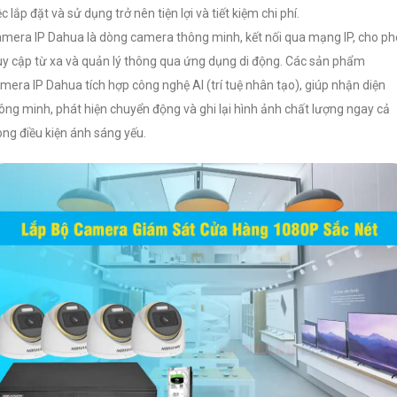
ệc lắp đặt và sử dụng trở nên tiện lợi và tiết kiệm chi phí.
mera IP Dahua là dòng camera thông minh, kết nối qua mạng IP, cho p
uy cập từ xa và quản lý thông qua ứng dụng di động. Các sản phẩm
mera IP Dahua tích hợp công nghệ AI (trí tuệ nhân tạo), giúp nhận diện
ông minh, phát hiện chuyển động và ghi lại hình ảnh chất lượng ngay cả
ong điều kiện ánh sáng yếu.