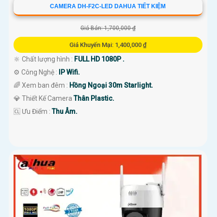
CAMERA DH-F2C-LED DAHUA TIẾT KIỆM
Giá Bán: 1,700,000 ₫
Giá Khuyến Mại: 1,400,000 ₫
🔆 Chất lượng hình :
FULL HD 1080P .
⚙ Công Nghệ :
IP Wifi.
🌈 Xem ban đêm :
Hồng Ngoại 30m Starlight.
💎 Thiết Kế Camera
Thân Plastic.
️🆑 Ưu Điểm :
Thu Âm.