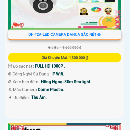
DH-T2A-LED CAMERA DAHUA SẮC NÉT ۞
Giá Bán: 1,600,000 ₫
Giá Khuyến Mại: 1,300,000 ₫
🦉 Độ sắc nét :
FULL HD 1080P .
®️ Công Nghệ Sử Dụng :
IP Wifi.
❂ Xem ban đêm :
Hồng Ngoại 30m Starlight.
💢 Mẫu Camera
Dome Plastic.
️🔈 Ưu Điểm :
Thu Âm.