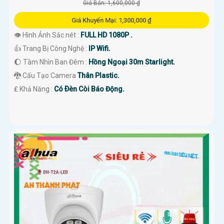
Giá Bán: 1,600,000 ₫
Giá Khuyến Mại: 1,300,000 ₫
👁 Hình Ảnh Sắc nét :
FULL HD 1080P .
👍 Trang Bị Công Nghệ :
IP Wifi.
🌔 Tầm Nhìn Ban Đêm :
Hồng Ngoại 30m Starlight.
🐉️ Cấu Tạo Camera
Thân Plastic.
️₤ Khả Năng :
Có Ðèn Còi Báo Động.