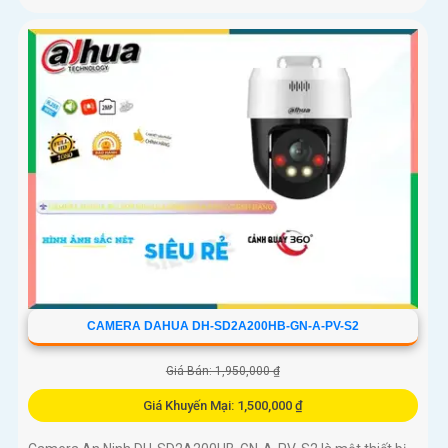
CAMERA DAHUA DH-SD2A200HB-GN-A-PV-S2
Giá Bán: 1,950,000 ₫
Giá Khuyến Mại: 1,500,000 ₫