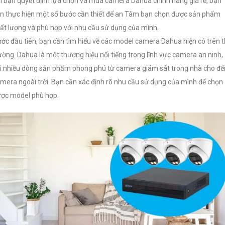
i bạn quyết định lựa chọn và mua camera Dahua chính hãng giá rẻ, bạn
n thực hiện một số bước cần thiết để an Tâm bạn chọn được sản phẩm
ất lượng và phù hợp với nhu cầu sử dụng của mình.
ớc đầu tiên, bạn cần tìm hiểu về các model camera Dahua hiện có trên t
ường. Dahua là một thương hiệu nổi tiếng trong lĩnh vực camera an ninh,
i nhiều dòng sản phẩm phong phú từ camera giám sát trong nhà cho đế
mera ngoài trời. Bạn cần xác định rõ nhu cầu sử dụng của mình để chọn
ợc model phù hợp.