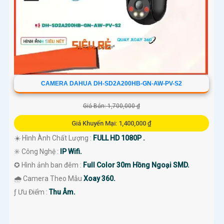
CAMERA DAHUA DH-SD2A200HB-GN-AW-PV-S2
Giá Bán: 1,700,000 ₫
Giá Khuyến Mại: 1,400,000 ₫
☀️ Hình Ành Chất Lượng :
FULL HD 1080P .
✳️ Công Nghệ :
IP Wifi.
✪ Hình ảnh ban đêm :
Full Color 30m Hồng Ngoại SMD.
🌧️ Camera Theo Mẫu
Xoay 360.
️ƒ Ưu Điểm :
Thu Âm.