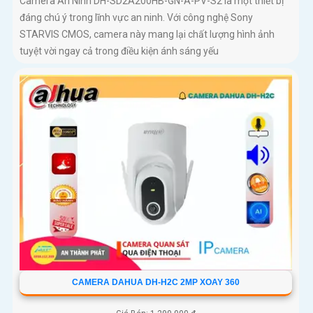
Camera An Ninh DH-SD2A200HB-GN-A-PV-S2 là một thiết bị
đáng chú ý trong lĩnh vực an ninh. Với công nghệ Sony
STARVIS CMOS, camera này mang lại chất lượng hình ảnh
tuyệt vời ngay cả trong điều kiện ánh sáng yếu
CAMERA DAHUA DH-H2C 2MP XOAY 360