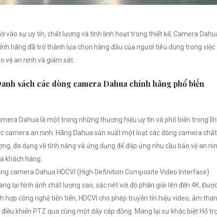
ờ vào sự uy tín, chất lượng và tính linh hoạt trong thiết kế, Camera Dahu
ính hãng đã trở thành lựa chọn hàng đầu của người tiêu dùng trong việc
o vệ an ninh và giám sát.
anh sách các dòng camera Dahua chính hãng phổ biến
mera Dahua là một trong những thương hiệu uy tín và phổ biến trong lĩ
c camera an ninh. Hãng Dahua sản xuất một loạt các dòng camera chất
ợng, đa dạng về tính năng và ứng dụng để đáp ứng nhu cầu bảo vệ an ni
a khách hàng.
ng camera Dahua HDCVI (High Definition Composite Video Interface)
ng lại hình ảnh chất lượng cao, sắc nét với độ phân giải lên đến 4K. Đượ
ch hợp công nghệ tiên tiến, HDCVI cho phép truyền tín hiệu video, âm tha
 điều khiển PTZ qua cùng một dây cáp đồng. Mang lại sự khác biệt Hổ tr