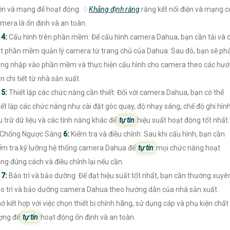
ện và mạng để hoạt động. ♢
Khẳng định rằng
rằng kết nối điện và mạng c
mera là ổn định và an toàn.

4:
Cấu hình trên phần mềm: Để cấu hình camera Dahua, bạn cần tải và c
t phần mềm quản lý camera từ trang chủ của Dahua. Sau đó, bạn sẽ phả
ng nhập vào phần mềm và thực hiện cấu hình cho camera theo các hư
n chi tiết từ nhà sản xuất.

5:
Thiết lập các chức năng cần thiết: Đối với camera Dahua, bạn có thể
iết lập các chức năng như cài đặt góc quay, độ nhạy sáng, chế độ ghi hình
u trữ dữ liệu và các tính năng khác để
tự tin
hiệu suất hoạt động tốt nhất.
 Chống Ngược Sáng
6:
Kiểm tra và điều chỉnh: Sau khi cấu hình, bạn cần
ểm tra kỹ lưỡng hệ thống camera Dahua để
tự tin
mọi chức năng hoạt
ng đúng cách và điều chỉnh lại nếu cần.

7:
Bảo trì và bảo dưỡng: Để đạt hiệu suất tốt nhất, bạn cần thường xuyê
o trì và bảo dưỡng camera Dahua theo hướng dẫn của nhà sản xuất.
ớ kết hợp với việc chọn thiết bị chính hãng, sử dụng cáp và phụ kiện chất
ợng để
tự tin
hoạt động ổn định và an toàn.