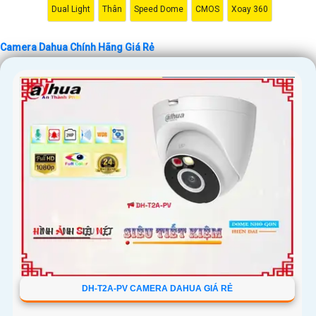
Dual Light
Thân
Speed Dome
CMOS
Xoay 360
Camera Dahua Chính Hãng Giá Rẻ
'
DH-T2A-PV CAMERA DAHUA GIÁ RẺ