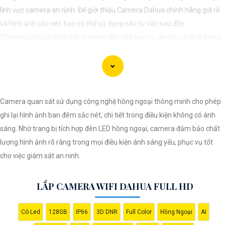
lĩnh vực camera an ninh. Để giới thiệu Camera Dahua chính hãng giá rẻ
và hình ảnh sắc nét, bạn có thể sử dụng câu tư vấn sau đây:
"Camera Dahua chính hãng mang đến cho bạn sự tin cậy và chất lượng
vượt trội. Với hình ảnh sắc nét và tính năng an ninh hiện đại, sản phẩm
này hứa hẹn đáp ứng mọi nhu cầu giám sát của bạn. Đừng ngần ngại
trải nghiệm sự ổn định và chất lượng vượt trội của Camera Dahua chính
hãng với mức giá vô cùng hấp dẫn."
Camera quan sát sử dụng công nghệ hồng ngoại thông minh cho phép
ghi lại hình ảnh ban đêm sắc nét, chi tiết trong điều kiện không có ánh
sáng. Nhờ trang bị tích hợp đèn LED hồng ngoại, camera đảm bảo chất
lượng hình ảnh rõ ràng trong mọi điều kiện ánh sáng yếu, phục vụ tốt
cho việc giám sát an ninh.
LẮP CAMERA WIFI DAHUA FULL HD
Có Led
128GB
IP66
3D DNR
Full Color
Hồng Ngoại
AI