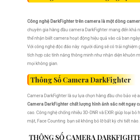
Công nghệ DarkFighter trên camera là một dòng camera
chuyên gia hàng đầu camera DarkFighter mang đến khả năn
thể nhận biết camera hoạt động hiệu quả vào cả ban ngày 
Với công nghệ độc đáo này người dùng sẽ có trải nghiệm g
tích hợp các tính năng thông minh như nhận diện khuôn mặ
mọi không gian.
Thông Số Camera DarkFighter
Camera DarkFighter là sự lựa chọn hàng đầu cho bảo vệ a
Camera DarkFighter chất lượng hình ảnh sắc nét ngay cả
cao. Công nghệ chống nhiễu 3D-DNR và EXIR giúp loại bỏ 
mặt, Face Counting bạn sẽ không bỏ lỡ bất kỳ chi tiết nào.
THÔNG SỐ CAMERA DARKFIGHT