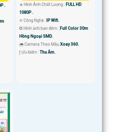
☀️ Hình Ành Chất Lượng :
FULL HD
P .
1080P .
✳️ Công Nghệ :
IP Wifi.
0m
✪ Hình ảnh ban đêm :
Full Color 30m
Hồng Ngoại SMD.
🌧️ Camera Theo Mẫu
Xoay 360.
️ƒ Ưu Điểm :
Thu Âm.