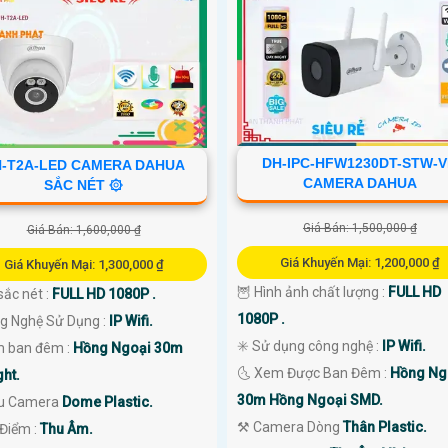
DH-IPC-HFW1230DT-STW-
-T2A-LED CAMERA DAHUA
CAMERA DAHUA
SẮC NÉT ۞
Giá Bán: 1,500,000 ₫
Giá Bán: 1,600,000 ₫
Giá Khuyến Mại: 1,200,000 ₫
Giá Khuyến Mại: 1,300,000 ₫
🦉 Hình ảnh chất lượng :
FULL HD
sắc nét :
FULL HD 1080P .
1080P .
ng Nghệ Sử Dụng :
IP Wifi.
✳️ Sử dụng công nghệ :
IP Wifi.
 ban đêm :
Hồng Ngoại 30m
🌜 Xem Được Ban Đêm :
Hồng Ng
ght.
30m Hồng Ngoại SMD.
u Camera
Dome Plastic.
⚒ Camera Dòng
Thân Plastic.
 Điểm :
Thu Âm.