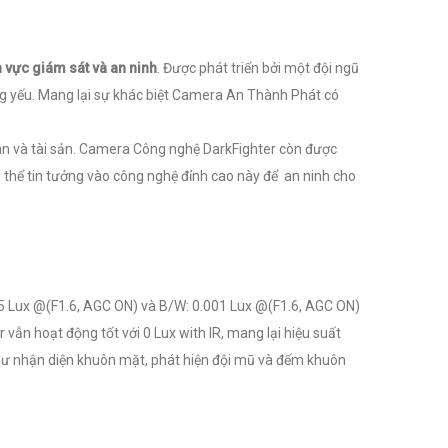
vực giám sát và an ninh
. Được phát triển bởi một đội ngũ
g yếu. Mang lại sự khác biệt Camera An Thành Phát có
hân và tài sản. Camera Công nghệ
DarkFighter còn được
 thể tin tưởng vào công nghệ đỉnh cao này để an ninh cho
05 Lux @(F1.6, AGC ON) và B/W: 0.001 Lux @(F1.6, AGC ON)
 vẫn hoạt động tốt với 0 Lux with IR, mang lại hiệu suất
như nhận diện khuôn mặt, phát hiện đội mũ và đếm khuôn