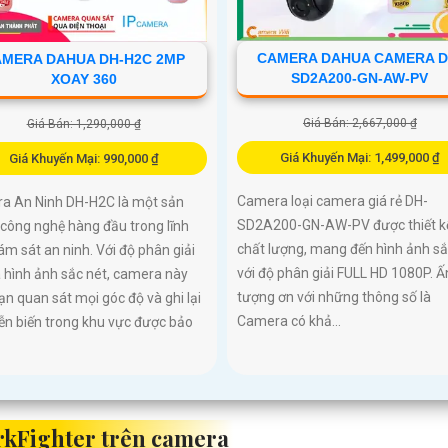
CAMERA DAHUA CAMERA D
MERA DAHUA DH-H2C 2MP
SD2A200-GN-AW-PV
XOAY 360
Giá Bán: 2,667,000 ₫
Giá Bán: 1,290,000 ₫
Giá Khuyến Mại: 1,499,000 ₫
Giá Khuyến Mại: 990,000 ₫
Camera loại camera giá rẻ DH-
a An Ninh DH-H2C là một sản
SD2A200-GN-AW-PV được thiết k
công nghệ hàng đầu trong lĩnh
chất lượng, mang đến hình ảnh sắ
ám sát an ninh. Với độ phân giải
với độ phân giải FULL HD 1080P. Ấ
 hình ảnh sắc nét, camera này
tượng ơn với những thông số là
ạn quan sát mọi góc độ và ghi lại
Camera có khả...
ễn biến trong khu vực được bảo
arkFighter trên camera