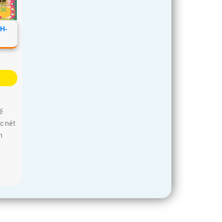
H-
ế
c nét
n