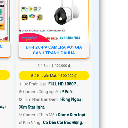
VN
DH-F2C-PV CAMERA VỚI GIÁ
CẠNH TRANH DAHUA
Giá Bán: 1,400,000 ₫
Giá Khuyến Mại: 1,300,000 ₫
🔆 Độ Phân giải :
FULL HD 1080P .
⚙ Camera Công nghệ :
IP Wifi.
✪ Tầm Nhìn Ban Đêm :
Hồng Ngoại
oại
30m Starlight.
⚒ Camera Theo Mẫu
Dome Kim loại.
️✔️ Khả Năng :
Có Ðèn Còi Báo Động.