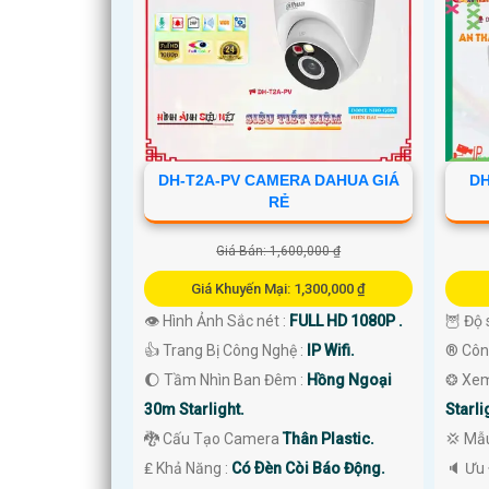
DH-T2A-PV CAMERA DAHUA GIÁ
DH
RẺ
Giá Bán: 1,600,000 ₫
Giá Khuyến Mại: 1,300,000 ₫
👁 Hình Ảnh Sắc nét :
FULL HD 1080P .
🦉 Độ 
👍 Trang Bị Công Nghệ :
IP Wifi.
®️ Cô
🌔 Tầm Nhìn Ban Đêm :
Hồng Ngoại
❂ Xem
'
30m Starlight.
Starli
🐉️ Cấu Tạo Camera
Thân Plastic.
💢 Mẫ
️₤ Khả Năng :
Có Ðèn Còi Báo Động.
️🔈 Ưu