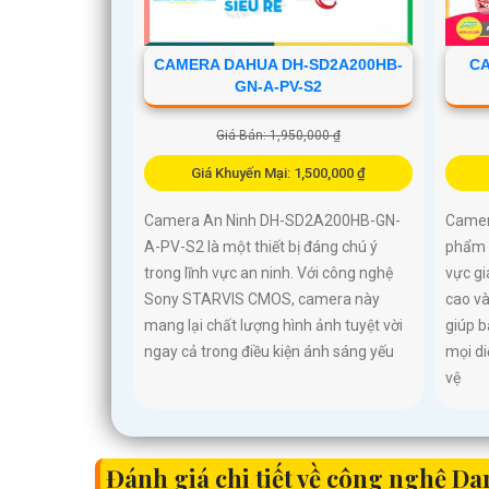
CAMERA DAHUA DH-SD2A200HB-
CA
GN-A-PV-S2
Giá Bán: 1,950,000 ₫
Giá Khuyến Mại: 1,500,000 ₫
Camera An Ninh DH-SD2A200HB-GN-
Camer
A-PV-S2 là một thiết bị đáng chú ý
phẩm 
trong lĩnh vực an ninh. Với công nghệ
vực gi
Sony STARVIS CMOS, camera này
cao và
mang lại chất lượng hình ảnh tuyệt vời
giúp b
ngay cả trong điều kiện ánh sáng yếu
mọi di
vệ
Đánh giá chi tiết về công nghệ D