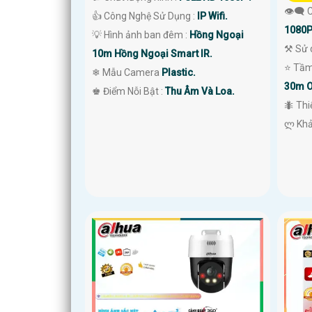
👁️‍🗨
👍 Công Nghệ Sử Dụng :
IP Wifi.
1080P
💡 Hình ảnh ban đêm :
Hồng Ngoại
⚒ Sử 
10m Hồng Ngoại Smart IR.
⭐ Tầm
❄ Mẫu Camera
Plastic.
30m O
️♚ Điểm Nỗi Bật :
Thu Âm Và Loa.
🐜 Th
️ლ Kh