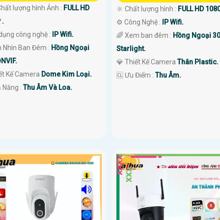
 Chất lượng hình Ảnh :
FULL HD
🔆 Chất lượng hình :
FULL HD 1080
 .
⚙ Công Nghệ :
IP Wifi.
dụng công nghệ :
IP Wifi.
🌈 Xem ban đêm :
Hồng Ngoại 3
 Nhìn Ban Đêm :
Hồng Ngoại
Starlight.
NVIF.
💎 Thiết Kế Camera
Thân Plastic.
iết Kế Camera
Dome Kim Loại.
️🆑 Ưu Điểm :
Thu Âm.
ả Năng :
Thu Âm Và Loa.