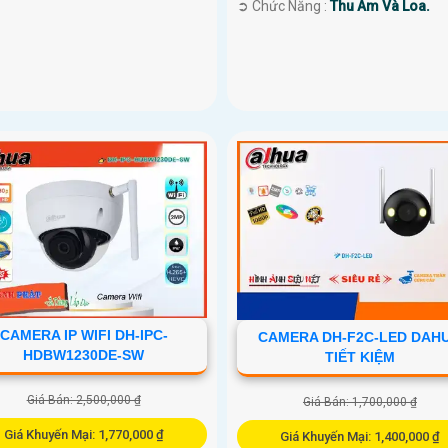
️➲ Chức Năng :
Thu Âm Và Loa.
CAMERA IP WIFI DH-IPC-
CAMERA DH-F2C-LED DAH
HDBW1230DE-SW
TIẾT KIỆM
Giá Bán: 2,500,000 ₫
Giá Bán: 1,700,000 ₫
Giá Khuyến Mại: 1,770,000 ₫
Giá Khuyến Mại: 1,400,000 ₫