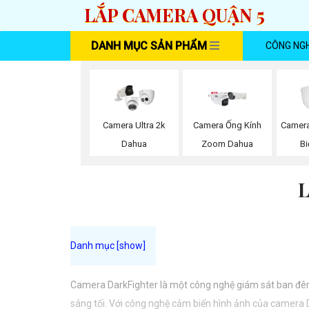
LẮP CAMERA QUẬN 5
DANH MỤC SẢN PHẨM
CÔNG NG
Camera Ultra 2k
Camera Ống Kính
Camera
Dahua
Zoom Dahua
Bi
Camera DarkFighter là một công nghệ giám sát ban đêm 
sáng tối. Với công nghệ cảm biến hình ảnh của camera Da