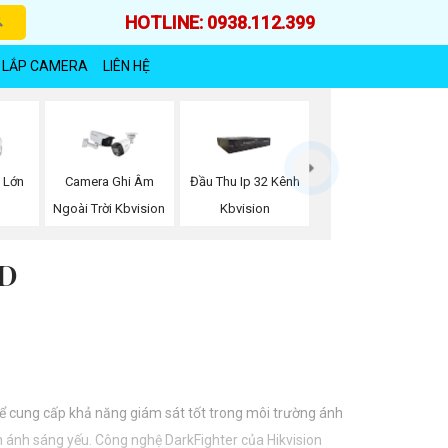
HOTLINE: 0938.112.399
 LẮP CAMERA
LIÊN HỆ
 Lớn
Camera Ghi Âm
Đầu Thu Ip 32 Kênh
Ngoài Trời Kbvision
Kbvision
D
để cung cấp khả năng giám sát tốt trong môi trường ánh
ện ánh sáng yếu. Công nghệ DarkFighter của Hikvision