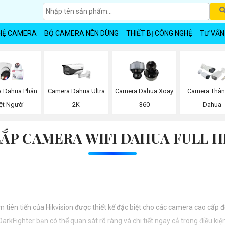
HỆ CAMERA
BỘ CAMERA NÊN DÙNG
THIẾT BỊ CÔNG NGHỆ
TƯ VẤN
 Dahua Phân
Camera Dahua Ultra
Camera Dahua Xoay
Camera Thân
ệt Người
2K
360
Dahua
LẮP CAMERA WIFI DAHUA FULL H
tiên tiến của Hikvision được thiết kế đặc biệt cho các camera cao cấp 
rkFighter bạn có thể quan sát rõ ràng và chi tiết ngay cả trong điều ki