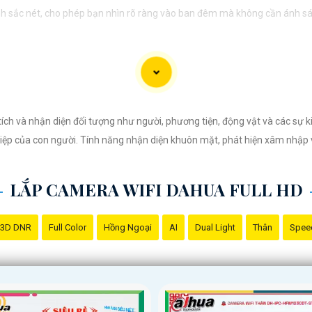
ảnh sắc nét, cho phép bạn nhìn rõ ràng vào ban đêm mà không cần ánh s
ích và nhận diện đối tượng như người, phương tiện, động vật và các sự ki
thiệp của con người. Tính năng nhận diện khuôn mặt, phát hiện xâm nhậ
LẮP CAMERA WIFI DAHUA FULL HD
3D DNR
Full Color
Hồng Ngoại
AI
Dual Light
Thân
Spee