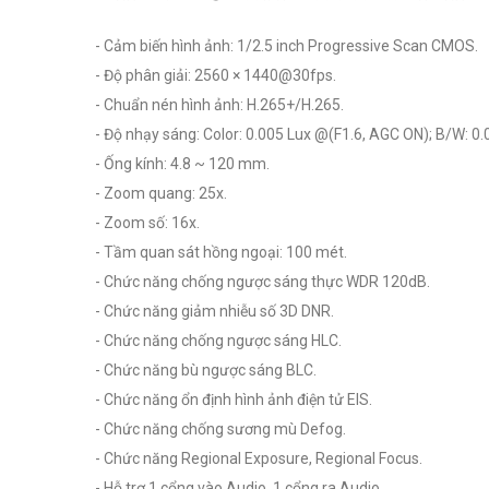
- Cảm biến hình ảnh: 1/2.5 inch Progressive Scan CMOS.
- Độ phân giải: 2560 × 1440@30fps.
- Chuẩn nén hình ảnh: H.265+/H.265.
- Độ nhạy sáng: Color: 0.005 Lux @(F1.6, AGC ON); B/W: 0.
- Ống kính: 4.8 ~ 120 mm.
- Zoom quang: 25x.
- Zoom số: 16x.
- Tầm quan sát hồng ngoại: 100 mét.
- Chức năng chống ngược sáng thực WDR 120dB.
- Chức năng giảm nhiễu số 3D DNR.
- Chức năng chống ngược sáng HLC.
- Chức năng bù ngược sáng BLC.
- Chức năng ổn định hình ảnh điện tử EIS.
- Chức năng chống sương mù Defog.
- Chức năng Regional Exposure, Regional Focus.
- Hỗ trợ 1 cổng vào Audio, 1 cổng ra Audio.