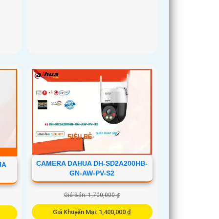
CAMERA DAHUA DH-SD2A200HB-
UA
GN-AW-PV-S2
Giá Bán: 1,700,000 ₫
Giá Khuyến Mại: 1,400,000 ₫