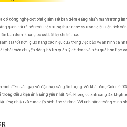
 có công nghệ đột phá giám sát ban đêm đáng nhấn mạnh trong lĩnh 
g quan sát rõ nét màu sắc trung thực ngay cả trong điều kiện ánh sán
lẫn ban đêm không bỏ sót bất kỳ chi tiết nào.
iám sát tốt hơn giúp nâng cao hiệu quả trong việc bảo vệ an ninh cá n
t phát hiện chuyển động, hỗ trợ quản lý dễ dàng và hiệu quả hơn.Bạn có
n ninh đêm và ngày với độ nhạy sáng ấn tượng. Với khả năng Color: 0.0
 trong điều kiện ánh sáng yếu nhất
. Nếu không có ánh sáng DarkFighter
hiệu ứng nhiễu và cung cấp hình ảnh rõ ràng. Với tính năng thông minh 
ER