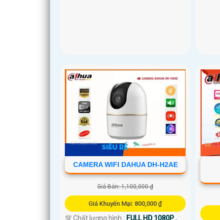
CAMERA WIFI DAHUA DH-H2AE
Giá Bán: 1,100,000 ₫
Giá Khuyến Mại: 800,000 ₫
💯 Chất lượng hình :
FULL HD 1080P .