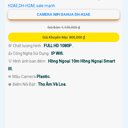
CAMERA WIFI DAHUA DH-H2AE
Giá Bán: 1,100,000 ₫
Giá Khuyến Mại: 800,000 ₫
💯 Chất lượng hình :
FULL HD 1080P .
👍 Công Nghệ Sử Dụng :
IP Wifi.
💡 Hình ảnh ban đêm :
Hồng Ngoại 10m Hồng Ngoại Smart
IR.
❄ Mẫu Camera
Plastic.
️♚ Điểm Nỗi Bật :
Thu Âm Và Loa.