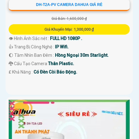
DH-T2A-PV CAMERA DAHUA GIÁ RẺ
Giá Bán: 1,600,000 ₫
Giá Khuyến Mại: 1,300,000 ₫
👁 Hình Ảnh Sắc nét :
FULL HD 1080P .
👍 Trang Bị Công Nghệ :
IP Wifi.
🌔 Tầm Nhìn Ban Đêm :
Hồng Ngoại 30m Starlight.
🐉️ Cấu Tạo Camera
Thân Plastic.
️₤ Khả Năng :
Có Ðèn Còi Báo Động.