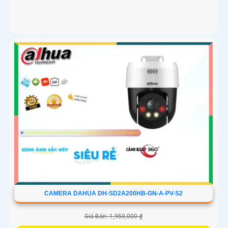
CAMERA DAHUA DH-SD2A200HB-GN-A-PV-S2
Giá Bán: 1,950,000 ₫