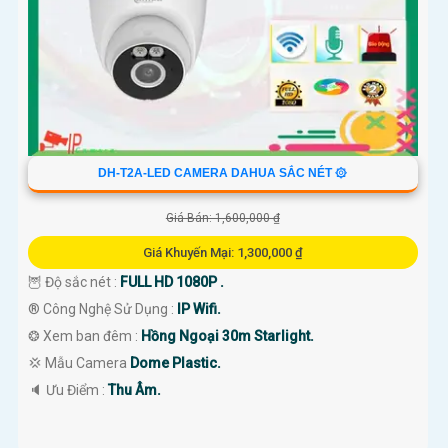
DH-T2A-LED CAMERA DAHUA SẮC NÉT ۞
Giá Bán: 1,600,000 ₫
Giá Khuyến Mại: 1,300,000 ₫
🦉 Độ sắc nét :
FULL HD 1080P .
®️ Công Nghệ Sử Dụng :
IP Wifi.
❂ Xem ban đêm :
Hồng Ngoại 30m Starlight.
💢 Mẫu Camera
Dome Plastic.
️🔈 Ưu Điểm :
Thu Âm.