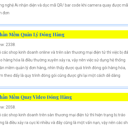
ng nghệ Ai nhận diện và dọc mã QR/ bar code khi camera quay được mã
n đơn
hần Mềm Quản Lý Đóng Hàng
ew: 2338.
i các shop kinh doanh online và trên sàn thương mại điện tử thì việc bị đ
áo hàng hóa là điều thường xuyên xảy ra, vậy nên việc sử dụng hệ thống
ần mềm quản lý đơn hàng, nhìn thấy được quá trình đóng gói hàng hóa,
m theo đấy là quy trình đóng gói cũng được ghi lại một cách dễ dàng
hần Mềm Quay Video Đóng Hàng
ew: 2058.
i các shop kinh doanh trên sàn thương mại điện tử thì hiện trạng bị tráo
ng là điều xảy ra cực kì nhiều và đây cũng là một vấn nạn, vậy nên các s