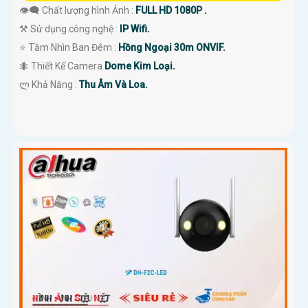
👁️‍🗨 Chất lượng hình Ảnh :
FULL HD 1080P .
⚒ Sử dụng công nghệ :
IP Wifi.
⭐ Tầm Nhìn Ban Đêm :
Hồng Ngoại 30m ONVIF.
🐜 Thiết Kế Camera
Dome Kim Loại.
️ლ Khả Năng :
Thu Âm Và Loa.