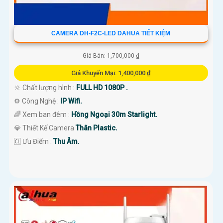
CAMERA DH-F2C-LED DAHUA TIẾT KIỆM
Giá Bán: 1,700,000 ₫
Giá Khuyến Mại: 1,400,000 ₫
🔆 Chất lượng hình :
FULL HD 1080P .
⚙ Công Nghệ :
IP Wifi.
🌈 Xem ban đêm :
Hồng Ngoại 30m Starlight.
💎 Thiết Kế Camera
Thân Plastic.
️🆑 Ưu Điểm :
Thu Âm.