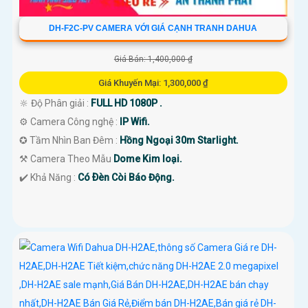
DH-F2C-PV CAMERA VỚI GIÁ CẠNH TRANH DAHUA
Giá Bán: 1,400,000 ₫
Giá Khuyến Mại: 1,300,000 ₫
🔆 Độ Phân giải :
FULL HD 1080P .
⚙ Camera Công nghệ :
IP Wifi.
✪ Tầm Nhìn Ban Đêm :
Hồng Ngoại 30m Starlight.
⚒ Camera Theo Mẫu
Dome Kim loại.
️✔️ Khả Năng :
Có Ðèn Còi Báo Động.