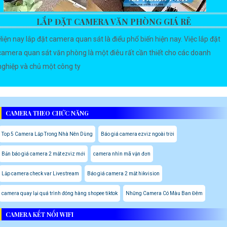
LẮP ĐẶT CAMERA VĂN PHÒNG GIÁ RẺ
Hiện nay lắp đặt camera quan sát là điểu phổ biến hiện nay. Việc lắp đặt
camera quan sát văn phòng là một điêu rất cần thiết cho các doanh
nghiệp và chủ một công ty
CAMERA THEO CHỨC NĂNG
Top 5 Camera Lắp Trong Nhà Nên Dùng
Báo giá camera ezviz ngoài trời
Bản báo giá camera 2 mắt ezviz mới
camera nhìn mã vận đơn
Lắp camera check var Livestream
Báo giá camera 2 mắt hikvision
camera quay lại quá trình đóng hàng shopee tiktok
Những Camera Có Màu Ban Đêm
CAMERA KẾT NỐI WIFI