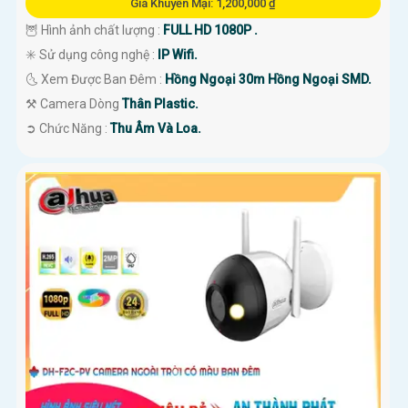
Giá Khuyến Mại: 1,200,000 ₫
🦉 Hình ảnh chất lượng :
FULL HD 1080P .
✳️ Sử dụng công nghệ :
IP Wifi.
🌜 Xem Được Ban Đêm :
Hồng Ngoại 30m Hồng Ngoại SMD.
⚒ Camera Dòng
Thân Plastic.
️➲ Chức Năng :
Thu Âm Và Loa.