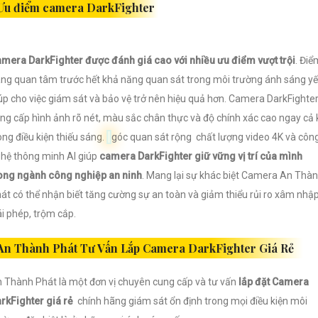
Ưu điểm camera DarkFighter
mera DarkFighter được đánh giá cao với nhiều ưu điểm vượt trội
. Điể
ng quan tâm trước hết khả năng quan sát trong môi trường ánh sáng y
úp cho việc giám sát và bảo vệ trở nên hiệu quả hơn. Camera DarkFighte
ng cấp hình ảnh rõ nét, màu sắc chân thực và độ chính xác cao ngay cả 
ong điều kiện thiếu sáng.
góc quan sát rộng chất lượng video 4K và côn
hệ thông minh AI giúp
camera DarkFighter giữ vững vị trí của mình
ong ngành công nghiệp an ninh
. Mang lại sự khác biệt Camera An Thà
át có thể nhận biết tăng cường sự an toàn và giảm thiểu rủi ro xâm nhậ
ái phép, trộm cắp.
An Thành Phát Tư Vấn Lắp Camera DarkFighter Giá Rẻ
 Thành Phát là một đơn vị chuyên cung cấp và tư vấn
lắp đặt Camera
rkFighter giá rẻ
chính hãng giám sát ổn định trong mọi điều kiện môi