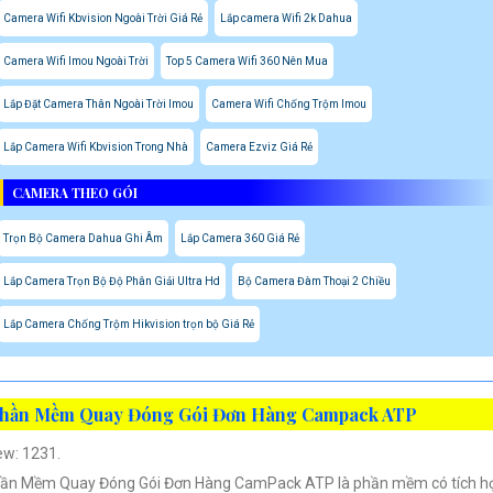
Camera Wifi Kbvision Ngoài Trời Giá Rẻ
Lắp camera Wifi 2k Dahua
Camera Wifi Imou Ngoài Trời
Top 5 Camera Wifi 360 Nên Mua
Lắp Đặt Camera Thân Ngoài Trời Imou
Camera Wifi Chống Trộm Imou
Lắp Camera Wifi Kbvision Trong Nhà
Camera Ezviz Giá Rẻ
CAMERA THEO GÓI
Trọn Bộ Camera Dahua Ghi Âm
Lắp Camera 360 Giá Rẻ
Lắp Camera Trọn Bộ Độ Phân Giải Ultra Hd
Bộ Camera Đàm Thoại 2 Chiều
Lắp Camera Chống Trộm Hikvision trọn bộ Giá Rẻ
hần Mềm Quay Đóng Gói Đơn Hàng Campack ATP
ew: 1231.
ần Mềm Quay Đóng Gói Đơn Hàng CamPack ATP là phần mềm có tích h