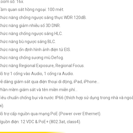
Zoom số: 16x.
Tầm quan sát hồng ngoại: 100 mét.
Chức năng chống ngược sáng thực WDR 120dB.
Chức năng giảm nhiễu số 3D DNR.
Chức năng chống ngược sáng HLC.
Chức năng bù ngược sáng BLC.
Chức năng ổn định hình ảnh điện tử EIS.
Chức năng chống sương mù Defog.
Chức năng Regional Exposure, Regional Focus.
Hỗ trợ 1 cổng vào Audio, 1 cổng ra Audio.
Dễ dàng giám sát qua điện thoại di động, iPad, iPhone…
Phần mềm giám sát và tên miền miễn phí…
Tiêu chuẩn chống bụi và nước: IP66 (thích hợp sử dụng trong nhà và ngoà
i).
Hỗ trợ cấp nguồn qua mạng PoE (Power over Ethernet).
Nguồn điện: 12 VDC & PoE+ (802.3at, class4).