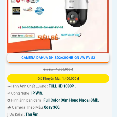
CAMERA DAHUA DH-SD2A200HB-GN-AW-PV-S2
Giá Bán: 1,700,000 ₫
Giá Khuyến Mại: 1,400,000 ₫
☀️ Hình Ành Chất Lượng :
FULL HD 1080P .
✳️ Công Nghệ :
IP Wifi.
✪ Hình ảnh ban đêm :
Full Color 30m Hồng Ngoại SMD.
🌧️ Camera Theo Mẫu
Xoay 360.
️ƒ Ưu Điểm :
Thu Âm.