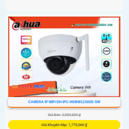
CAMERA IP WIFI DH-IPC-HDBW1230DE-SW
Giá Bán: 2,500,000 ₫
Giá Khuyến Mại: 1,770,000 ₫