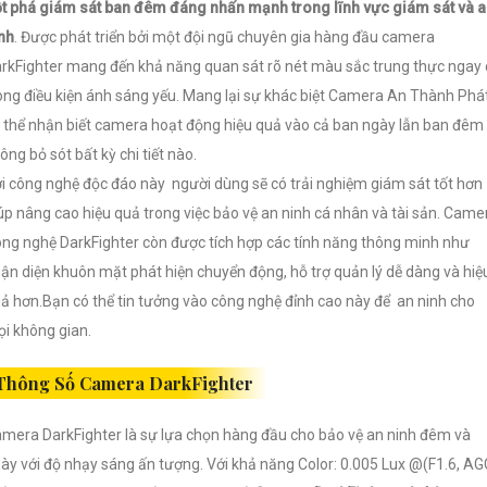
t phá giám sát ban đêm đáng nhấn mạnh trong lĩnh vực giám sát và 
nh
. Được phát triển bởi một đội ngũ chuyên gia hàng đầu camera
rkFighter mang đến khả năng quan sát rõ nét màu sắc trung thực ngay 
ong điều kiện ánh sáng yếu. Mang lại sự khác biệt Camera An Thành Phá
 thể nhận biết camera hoạt động hiệu quả vào cả ban ngày lẫn ban đêm
ông bỏ sót bất kỳ chi tiết nào.
i công nghệ độc đáo này người dùng sẽ có trải nghiệm giám sát tốt hơn
úp nâng cao hiệu quả trong việc bảo vệ an ninh cá nhân và tài sản. Came
ng nghệ
DarkFighter còn được tích hợp các tính năng thông minh như
ận diện khuôn mặt phát hiện chuyển động, hỗ trợ quản lý dễ dàng và hiệ
ả hơn.Bạn có thể tin tưởng vào công nghệ đỉnh cao này để an ninh cho
i không gian.
Thông Số Camera DarkFighter
mera DarkFighter là sự lựa chọn hàng đầu cho bảo vệ an ninh đêm và
ày với độ nhạy sáng ấn tượng. Với khả năng Color: 0.005 Lux @(F1.6, AG