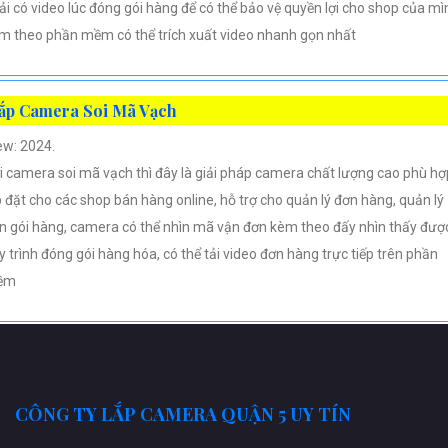
ải có video lúc đóng gói hàng để có thể bảo vệ quyền lợi cho shop của mì
m theo phần mềm có thể trích xuất video nhanh gọn nhất
ắp Camera Soi Mã Vạch
ew: 2024.
i camera soi mã vạch thì đây là giải pháp camera chất lượng cao phù hợ
p đặt cho các shop bán hàng online, hỗ trợ cho quản lý đơn hàng, quản lý
n gói hàng, camera có thể nhìn mã vận đơn kèm theo đấy nhìn thấy đượ
y trình đóng gói hàng hóa, có thể tải video đơn hàng trực tiếp trên phần
ềm
CÔNG TY LẮP CAMERA QUẬN 5 UY TÍN