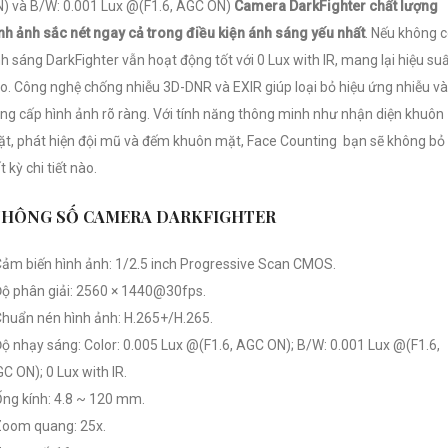
) và B/W: 0.001 Lux @(F1.6, AGC ON)
Camera DarkFighter chất lượng
nh ảnh sắc nét ngay cả trong điều kiện ánh sáng yếu nhất
. Nếu không 
h sáng DarkFighter vẫn hoạt động tốt với 0 Lux with IR, mang lại hiệu su
o. Công nghệ chống nhiễu 3D-DNR và EXIR giúp loại bỏ hiệu ứng nhiễu và
ng cấp hình ảnh rõ ràng. Với tính năng thông minh như nhận diện khuôn
t, phát hiện đội mũ và đếm khuôn mặt, Face Counting bạn sẽ không bỏ 
t kỳ chi tiết nào.
THÔNG SỐ CAMERA DARKFIGHTER
Cảm biến hình ảnh: 1/2.5 inch Progressive Scan CMOS.
Độ phân giải: 2560 × 1440@30fps.
Chuẩn nén hình ảnh: H.265+/H.265.
Độ nhạy sáng: Color: 0.005 Lux @(F1.6, AGC ON); B/W: 0.001 Lux @(F1.6,
C ON); 0 Lux with IR.
Ống kính: 4.8 ~ 120 mm.
Zoom quang: 25x.