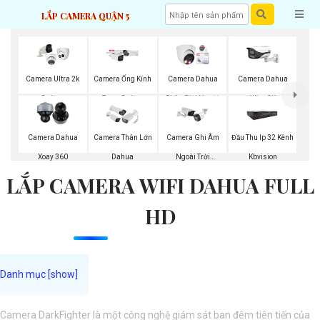
LẮP CAMERA QUẬN 5
Camera Ultra 2k
Camera Ống Kính
Camera Dahua
Camera Dahua
Dahua
Zoom Dahua
Phân Biệt Người
Ultra 2K
Camera Dahua
Camera Thân Lớn
Camera Ghi Âm
Đầu Thu Ip 32 Kênh
Xoay 360
Dahua
Ngoài Trời
Kbvision
LẮP CAMERA WIFI DAHUA FULL
Kbvision
HD
Camera DarkFighter là một công nghệ giám sát ban đêm tiên tiến của