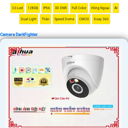
Có Led
128GB
IP66
3D DNR
Full Color
Hồng Ngoại
AI
'
Dual Light
Thân
Speed Dome
CMOS
Xoay 360
Camera DarkFighter