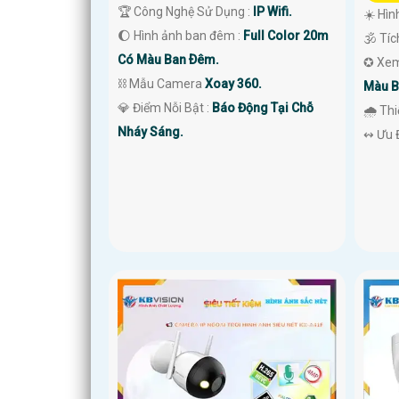
🏆 Công Nghệ Sử Dụng :
IP Wifi.
☀️ Hìn
🌔 Hình ảnh ban đêm :
Full Color 20m
🕉️ Tí
Có Màu Ban Ðêm.
✪ Xem
⛓ Mẫu Camera
Xoay 360.
Màu B
️💎 Điểm Nỗi Bật :
Báo Động Tại Chỗ
🌧️ Th
Nháy Sáng.
️↭ Ưu 