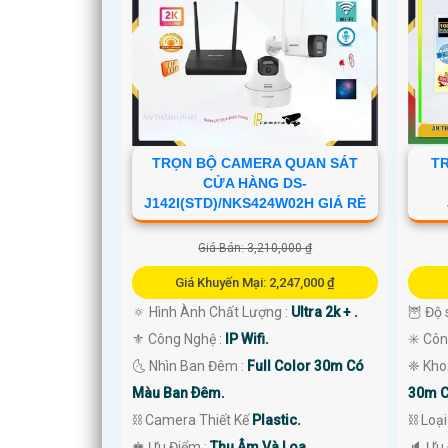
TRỌN BỘ CAMERA QUAN SÁT
T
CỬA HÀNG DS-
J142I(STD)/NKS424W02H GIÁ RẺ
Giá Bán: 3,210,000 ₫
Giá Khuyến Mại: 2,247,000 ₫
🔅 Hình Ành Chất Lượng :
Ultra 2k + .
🦉 Độ 
⚜️ Công Nghệ :
IP Wifi.
✳️ Cô
'
🌜 Nhìn Ban Đêm :
Full Color 30m Có
❈ Kho
Màu Ban Ðêm.
30m C
⛓ Camera Thiết Kế
Plastic.
⛓ Loạ
️♚ Ưu Điểm :
Thu Âm Và Loa.
️🔈 Ưu