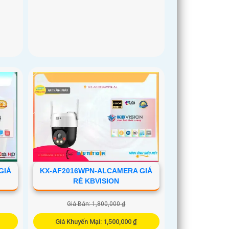
GIÁ
KX-AF2016WPN-ALCAMERA GIÁ
RẺ KBVISION
Giá Bán: 1,800,000 ₫
Giá Khuyến Mại: 1,500,000 ₫