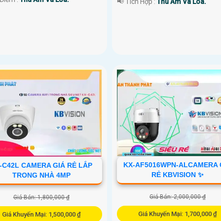
️📢 Tích Hợp :
Thu Âm Và Loa.
KX-AF5016WPN-ALCAMERA 
-C42L CAMERA GIÁ RẺ LẮP
RẺ KBVISION ✨
TRONG NHÀ 4MP
Giá Bán: 2,000,000 ₫
Giá Bán: 1,800,000 ₫
Giá Khuyến Mại: 1,700,000 ₫
Giá Khuyến Mại: 1,500,000 ₫