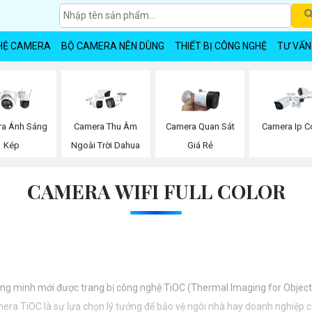
HỆ CAMERA
BỘ CAMERA NÊN DÙNG
THIẾT BỊ CÔNG NGHỆ
TƯ VẤN
a Ánh Sáng
Camera Thu Âm
Camera Quan Sát
Camera Ip C
Kép
Ngoài Trời Dahua
Giá Rẻ
CAMERA WIFI FULL COLOR
g minh mới được trang bị công nghệ TiOC (Thermal Imaging for Object Cl
mera TiOC là sự lựa chọn lý tưởng để bảo vệ ngôi nhà hay doanh nghiệp 