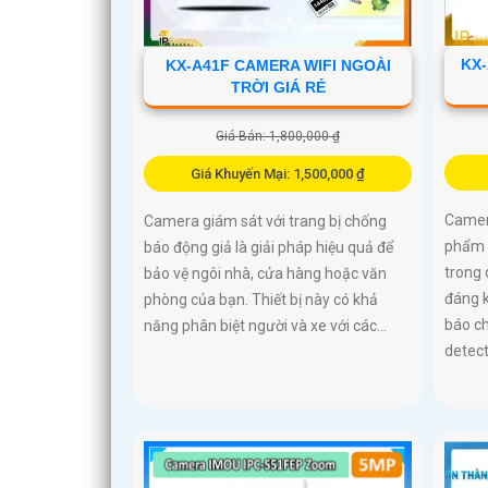
KX
KX-A41F CAMERA WIFI NGOÀI
TRỜI GIÁ RẺ
Giá Bán: 1,800,000 ₫
Giá Khuyến Mại: 1,500,000 ₫
Camer
Camera giám sát với trang bị chống
phẩm 
báo động giả là giải pháp hiệu quả để
trong
bảo vệ ngôi nhà, cửa hàng hoặc văn
đáng k
phòng của bạn. Thiết bị này có khả
báo c
năng phân biệt người và xe với các...
detect