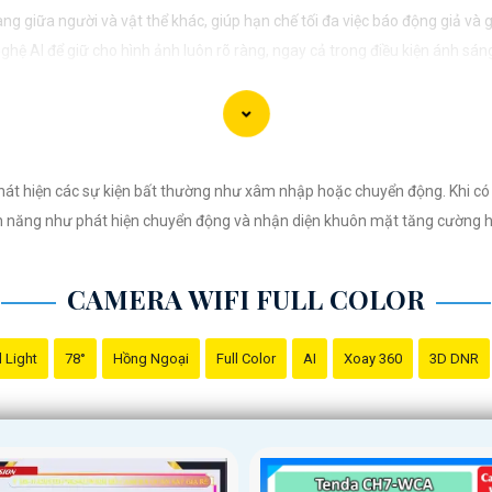
ng giữa người và vật thể khác, giúp hạn chế tối đa việc báo động giả và 
hệ AI để giữ cho hình ảnh luôn rõ ràng, ngay cả trong điều kiện ánh sán
mera TiOC sẽ giúp bạn yên tâm theo dõi và giám sát mọi hoạt động xung 
g giúp bạn dễ dàng kiểm soát và quản lý từ xa mọi thứ một cách thuận t
át hiện các sự kiện bất thường như xâm nhập hoặc chuyển động. Khi có 
nh năng như phát hiện chuyển động và nhận diện khuôn mặt tăng cường hi
CAMERA WIFI FULL COLOR
 Light
78°
Hồng Ngoại
Full Color
AI
Xoay 360
3D DNR