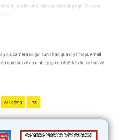
gửi cảnh báo khi phát hiện sự việc đáng ngờ. Camera
g yếu.
quanh ngôi nhà hay doanh nghiệp của mình. Đồng thời,
iện.
sự cố, camera sẽ gửi cảnh báo qua điện thoại, email
ệu quả bảo vệ an ninh, giúp xua đuổi kẻ xấu và bảo vệ
AI Coding
IP66