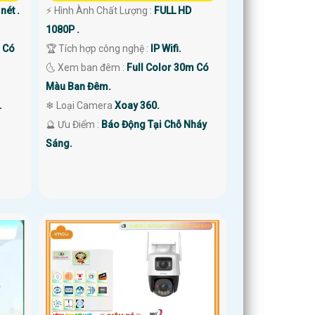
nét .
️⚡ Hình Ành Chất Lượng :
FULL HD
1080P .
m Có
🏆 Tích hợp công nghệ :
IP Wifi.
🌜 Xem ban đêm :
Full Color 30m Có
Màu Ban Đêm.
.
❄ Loại Camera
Xoay 360.
️🔮 Ưu Điểm :
Báo Động Tại Chỗ Nháy
Sáng.