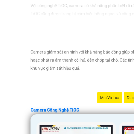
Với công nghệ TiOC, camera có khả năng phân biệt rõ rà
TiOC cũng được trang bị cảm biến hồng ngoại và công ng
Với khả năng ghi hình sắc nét và độ phân giải cao, ca
tính năng kết nối mạng thông qua ứng dụng di động cũn
Camera giám sát an ninh với khả năng báo động giúp ph
hoặc phát ra âm thanh còi hú, đèn chớp tại chỗ. Các tí
khu vực giám sát hiệu quả.
Mic Và Loa
Dual
Camera Công Nghệ TiOC