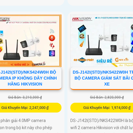
-J142I(STD)/NKS424W0H BỘ
DS-J142I(STD)/NKS422W0H 
MERA IP KHÔNG DÂY CHÍNH
BỘ CAMERA GIÁM SÁT BÃI 
HÃNG HIKVISION
XE
Giá Bán: 3,210,000 ₫
Giá Bán: 2,820,000 ₫
Giá Khuyến Mại: 2,247,000 ₫
Giá Khuyến Mại: 1,974,000 ₫
ộ phân giải 4.0MP camera
DS-J142I(STD)/NKS422W0H là bộ 
ion trong bộ kit này cho phép
wifi 2 camera Hikvision với chất l