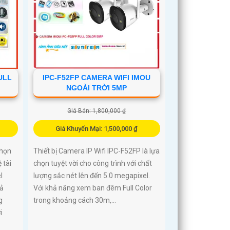
ULL
IPC-F52FP CAMERA WIFI IMOU
NGOÀI TRỜI 5MP
Giá Bán: 1,800,000 ₫
Giá Khuyến Mại: 1,500,000 ₫
chọn
Thiết bị Camera IP Wifi IPC-F52FP là lựa
 tài
chọn tuyệt vời cho công trình với chất
l
lượng sắc nét lên đến 5.0 megapixel.
ả
Với khả năng xem ban đêm Full Color
g
trong khoảng cách 30m,...
i