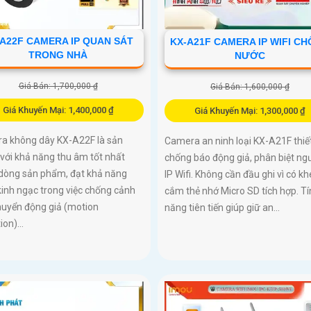
-A22F CAMERA IP QUAN SÁT
KX-A21F CAMERA IP WIFI C
TRONG NHÀ
NƯỚC
Giá Bán: 1,700,000 ₫
Giá Bán: 1,600,000 ₫
Giá Khuyến Mại: 1,400,000 ₫
Giá Khuyến Mại: 1,300,000 ₫
a không dây KX-A22F là sản
Camera an ninh loại KX-A21F thiế
với khả năng thu âm tốt nhất
chống báo động giả, phân biệt ng
 dòng sản phẩm, đạt khả năng
IP Wifi. Không cần đầu ghi vì có kh
inh ngạc trong việc chống cảnh
cắm thẻ nhớ Micro SD tích hợp. Tí
huyển động giả (motion
năng tiên tiến giúp giữ an...
ion)...