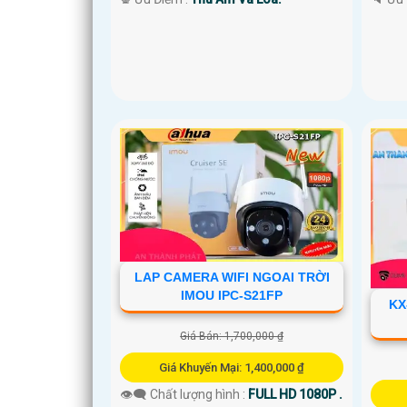
LAP CAMERA WIFI NGOAI TRỜI
IMOU IPC-S21FP
KX
Giá Bán: 1,700,000 ₫
Giá Khuyến Mại: 1,400,000 ₫
👁️‍🗨 Chất lượng hình :
FULL HD 1080P .