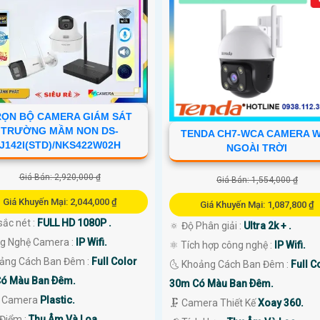
RỌN BỘ CAMERA GIÁM SÁT
TRƯỜNG MẦM NON DS-
TENDA CH7-WCA CAMERA W
J142I(STD)/NKS422W02H
NGOÀI TRỜI
Giá Bán: 2,920,000 ₫
Giá Bán: 1,554,000 ₫
Giá Khuyến Mại: 2,044,000 ₫
Giá Khuyến Mại: 1,087,800 ₫
sắc nét :
FULL HD 1080P .
🔅 Độ Phân giải :
Ultra 2k + .
ng Nghệ Camera :
IP Wifi.
⚛️ Tích hợp công nghệ :
IP Wifi.
ảng Cách Ban Đêm :
Full Color
🌜 Khoảng Cách Ban Đêm :
Full C
ó Màu Ban Ðêm.
30m Có Màu Ban Ðêm.
i Camera
Plastic.
🗜️ Camera Thiết Kế
Xoay 360.
 Điểm :
Thu Âm Và Loa.