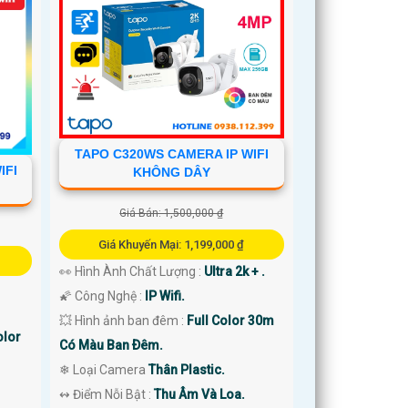
TAPO C320WS CAMERA IP WIFI
IFI
KHÔNG DÂY
Giá Bán: 1,500,000 ₫
Giá Khuyến Mại: 1,199,000 ₫
👀 Hình Ành Chất Lượng :
Ultra 2k + .
🌠 Công Nghệ :
IP Wifi.
💥 Hình ảnh ban đêm :
Full Color 30m
olor
Có Màu Ban Ðêm.
❄ Loại Camera
Thân Plastic.
️↭ Điểm Nỗi Bật :
Thu Âm Và Loa.