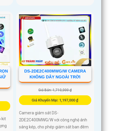
TRỌN
DS-2DE2C400MWG/W CAMERA
GIỮ
KHÔNG DÂY NGOÀI TRỜI
Giá Bán: 1,710,000 ₫
Giá Khuyến Mại: 1,197,000 ₫
Camera giám sát DS-
kit
2DE2C400MWG/W với công nghệ ánh
ượng
sáng kép, cho phép giám sát ban đêm