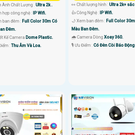
👀 Chất lượng hình :
Ultra 2k+ sắc 
h Ành Chất Lượng :
Ultra 2k .
👍 Công Nghệ :
IP Wifi.
ch hợp công nghệ :
IP Wifi.
🌙 Xem ban đêm :
Full Color 30
 ban đêm :
Full Color 30m Có
Màu Ban Đêm.
an Ðêm.
🌧️ Camera Dòng
Xoay 360.
iết Kế Camera
Dome Plastic.
️🎙 Ưu Điểm :
Có Đèn Còi Báo Động
Điểm :
Thu Âm Và Loa.