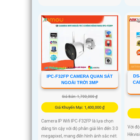
DS
IPC-F32FP CAMERA QUAN SÁT
CA
NGOÀI TRỜI 3MP
Giá Bán: 1,700,000 ₫
Giá Khuyến Mại: 1,400,000 ₫
Camera IP Wifi IPC-F32FP là lựa chọn
Với đ
đáng tin cậy với độ phân giải lên đến 3.0
Hikvis
megapixel, mang đến hình ảnh sắc nét.