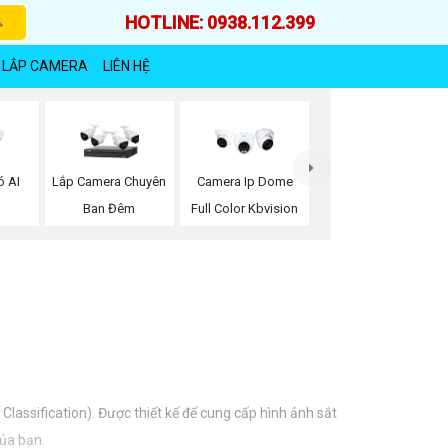
HOTLINE: 0938.112.399
 LẮP CAMERA
LIÊN HỆ
ó AI
Lắp Camera Chuyên
Camera Ip Dome
Ban Đêm
Full Color Kbvision
assification). Được thiết kế để cung cấp hình ảnh sắt
của bạn.