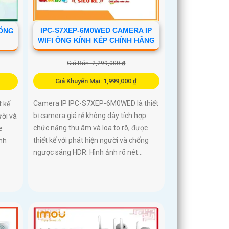
IPC-S7XEP-6M0WED CAMERA IP
HỐNG
WIFI ỐNG KÍNH KÉP CHÍNH HÃNG
Giá Bán: 2,299,000 ₫
Giá Khuyến Mại: 1,999,000 ₫
Camera IP IPC-S7XEP-6M0WED là thiết
t kế
bị camera giá rẻ không dây tích hợp
ười và
chức năng thu âm và loa to rõ, được
e
thiết kế với phát hiện người và chống
nh
ngược sáng HDR. Hình ảnh rõ nét...