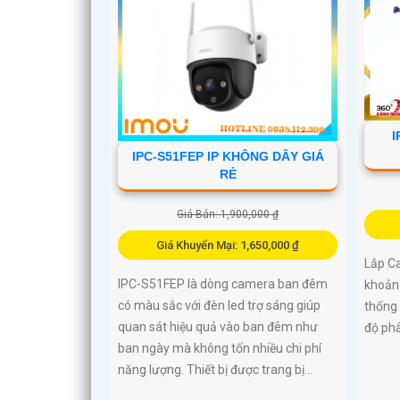
I
IPC-S51FEP IP KHÔNG DÂY GIÁ
RẺ
Giá Bán: 1,900,000 ₫
Giá Khuyến Mại: 1,650,000 ₫
Lắp C
IPC-S51FEP là dòng camera ban đêm
khoản
có màu sắc với đèn led trợ sáng giúp
thống 
quan sát hiệu quả vào ban đêm như
độ phâ
ban ngày mà không tốn nhiều chi phí
năng lượng. Thiết bị được trang bị...