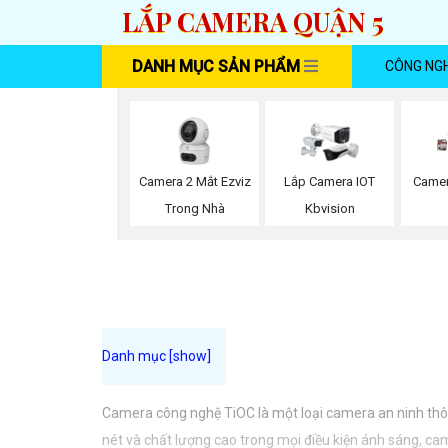
LẮP CAMERA QUẬN 5
DANH MỤC SẢN PHẨM
CÔNG NG
Camera 2 Mắt Ezviz
Lắp Camera IOT
Camer
Trong Nhà
Kbvision
Camera công nghệ TiOC là một loại camera an ninh thôn
nét và chất lượng cao trong mọi điều kiện ánh sáng, ca