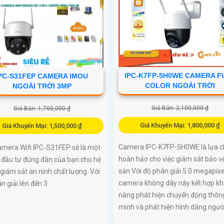
IPC-K7FP-5H0WE CAMERA F
PC-S31FEP CAMERA IMOU
COLOR NGOÀI TRỜI
NGOÀI TRỜI 3MP
Giá Bán: 2,100,000 ₫
Giá Bán: 1,700,000 ₫
Giá Khuyến Mại: 1,800,000 ₫
Giá Khuyến Mại: 1,500,000 ₫
Camera IPC-K7FP-5H0WE là lựa 
amera Wifi IPC-S31FEP sẽ là một
hoàn hảo cho việc giám sát bảo vệ
 đầu tư đúng đắn của bạn cho hệ
sản Với độ phân giải 5.0 megapixe
giám sát an ninh chất lượng. Với
camera không dây này kết hợp kh
n giải lên đến 3
năng phát hiện chuyển động thôn
minh và phát hiện hình dáng ngườ