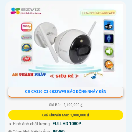
CS-CV310-C3-6B22WFR BÁO ĐỘNG NHÁY ĐÈN
Giá Bán: 2,100,000 ₫
Giá Khuyến Mại: 1,900,000 ₫
☀️ Hình ảnh chất lượng :
FULL HD 1080P .
®️ Công Nghệ Hình Ảnh :
IP Wifi.