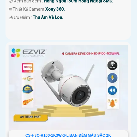
🌙 Xem ban đêm :
Hồng Ngoại 30m Hồng Ngoại SMD.
⛓ Thiết Kế Camera
Xoay 360.
️🛃 Ưu Điểm :
Thu Âm Và Loa.
CS-H3C-R100-1K3WKFL BAN ĐÊM MÀU SẮC 2K