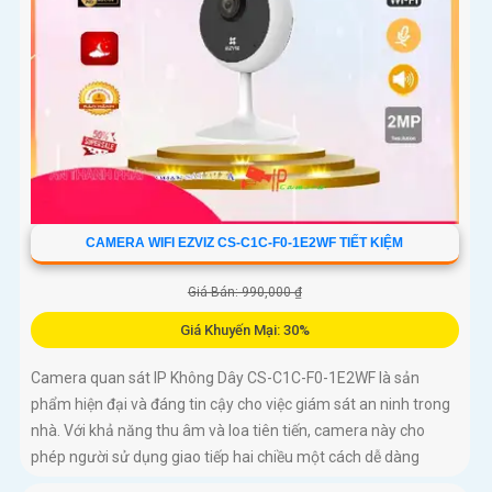
CAMERA WIFI EZVIZ CS-C1C-F0-1E2WF TIẾT KIỆM
Giá Bán: 990,000 ₫
Giá Khuyến Mại: 30%
Camera quan sát IP Không Dây CS-C1C-F0-1E2WF là sản
phẩm hiện đại và đáng tin cậy cho việc giám sát an ninh trong
nhà. Với khả năng thu âm và loa tiên tiến, camera này cho
phép người sử dụng giao tiếp hai chiều một cách dễ dàng