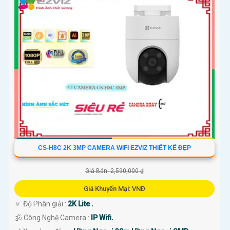
CS-H8C 2K 3MP CAMERA WIFI EZVIZ THIẾT KẾ ĐẸP
Giá Bán: 2,590,000 ₫
Giá Khuyến Mại: VNĐ
🔅 Độ Phân giải :
2K Lite .
🕉️ Công Nghệ Camera :
IP Wifi.