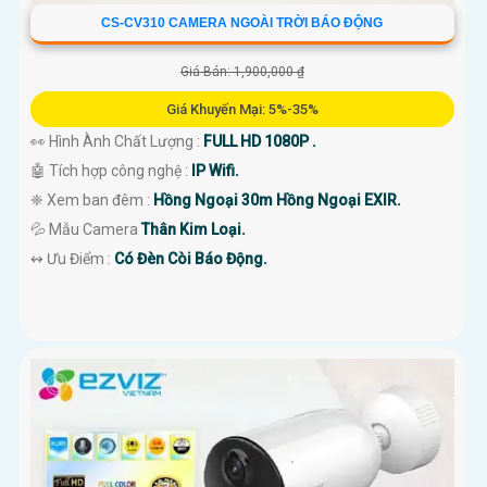
CS-CV310 CAMERA NGOÀI TRỜI BÁO ĐỘNG
Giá Bán: 1,900,000 ₫
Giá Khuyến Mại: 5%-35%
👀 Hình Ành Chất Lượng :
FULL HD 1080P .
🤖️ Tích hợp công nghệ :
IP Wifi.
❈ Xem ban đêm :
Hồng Ngoại 30m Hồng Ngoại EXIR.
💦 Mẫu Camera
Thân Kim Loại.
️↭ Ưu Điểm :
Có Đèn Còi Báo Động.