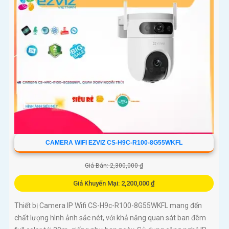
CAMERA WIFI EZVIZ CS-H9C-R100-8G55WKFL
Giá Bán: 2,300,000 ₫
Giá Khuyến Mại: 2,200,000 ₫
Thiết bị Camera IP Wifi CS-H9c-R100-8G55WKFL mang đến
chất lượng hình ảnh sắc nét, với khả năng quan sát ban đêm