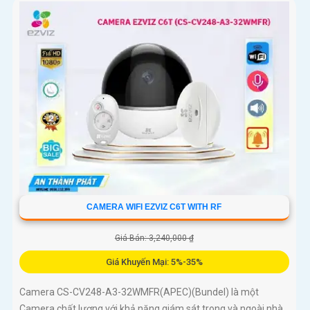
CAMERA WIFI EZVIZ C6T WITH RF
Giá Bán: 3,240,000 ₫
Giá Khuyến Mại: 5%-35%
Camera CS-CV248-A3-32WMFR(APEC)(Bundel) là một
Camera chất lượng với khả năng giám sát trong và ngoài nhà.