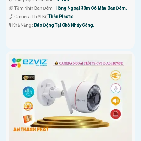
🌈 Tầm Nhìn Ban Đêm :
Hồng Ngoại 30m Có Màu Ban Đêm.
🕉️ Camera Thiết Kế
Thân Plastic.
️🎙 Khả Năng :
Báo Động Tại Chỗ Nháy Sáng.