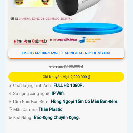
CS-CB3-R100-2D2WFL LẮP NGOÀI TRỜI DÙNG PIN
Giá Bán: 3,100,000 ₫
Giá Khuyến Mại: 2,900,000 ₫
☀️ Chất lượng hình Ảnh :
FULL HD 1080P .
⚛️ Sử dụng công nghệ :
IP Wifi.
⭐ Tầm Nhìn Ban Đêm :
Hồng Ngoại 15m Có Màu Ban Đêm.
🗜️ Mẫu Camera
Thân Plastic.
️💫 Khả Năng :
Báo Động Chuyển Động.