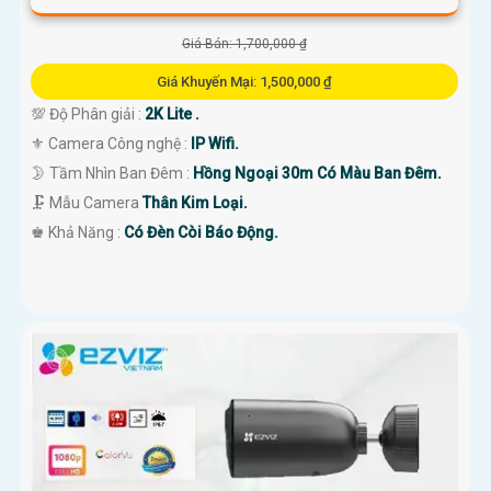
Giá Bán: 1,700,000 ₫
Giá Khuyến Mại: 1,500,000 ₫
💯 Độ Phân giải :
2K Lite .
⚜️ Camera Công nghệ :
IP Wifi.
🌛 Tầm Nhìn Ban Đêm :
Hồng Ngoại 30m Có Màu Ban Đêm.
🗜️ Mẫu Camera
Thân Kim Loại.
️♚ Khả Năng :
Có Đèn Còi Báo Động.