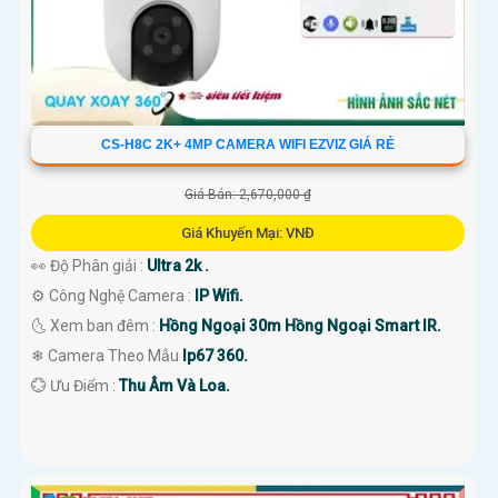
CS-H8C 2K+ 4MP CAMERA WIFI EZVIZ GIÁ RẺ
Giá Bán: 2,670,000 ₫
Giá Khuyến Mại: VNĐ
👀 Độ Phân giải :
Ultra 2k .
⚙ Công Nghệ Camera :
IP Wifi.
🌜 Xem ban đêm :
Hồng Ngoại 30m Hồng Ngoại Smart IR.
❄ Camera Theo Mẫu
Ip67 360.
️💮 Ưu Điểm :
Thu Âm Và Loa.