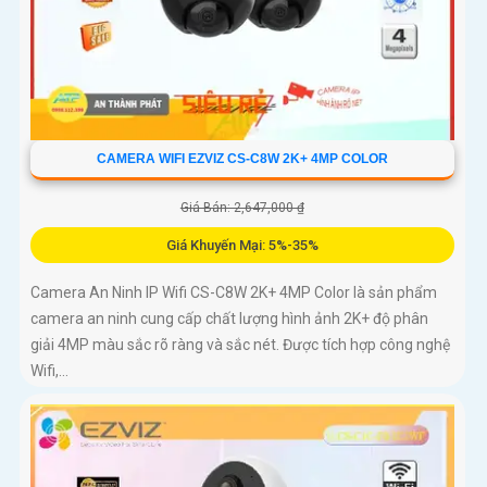
CAMERA WIFI EZVIZ CS-C8W 2K+ 4MP COLOR
Giá Bán: 2,647,000 ₫
Giá Khuyến Mại: 5%-35%
Camera An Ninh IP Wifi CS-C8W 2K+ 4MP Color là sản phẩm
camera an ninh cung cấp chất lượng hình ảnh 2K+ độ phân
giải 4MP màu sắc rõ ràng và sắc nét. Được tích hợp công nghệ
Wifi,...