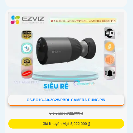
CS-BC1C-A0-2C2WPBDL CAMERA DÙNG PIN
Giá Bán: 5,022,000 ₫
Giá Khuyến Mại: 5,022,000 ₫