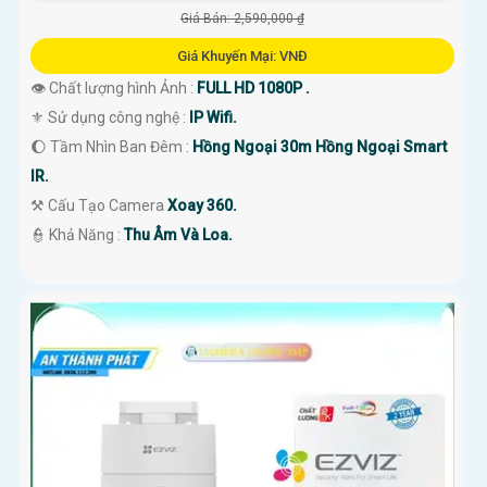
Giá Bán: 2,590,000 ₫
Giá Khuyến Mại: VNĐ
👁 Chất lượng hình Ảnh :
FULL HD 1080P .
⚜️ Sử dụng công nghệ :
IP Wifi.
🌔 Tầm Nhìn Ban Đêm :
Hồng Ngoại 30m Hồng Ngoại Smart
IR.
⚒ Cấu Tạo Camera
Xoay 360.
️👮 Khả Năng :
Thu Âm Và Loa.