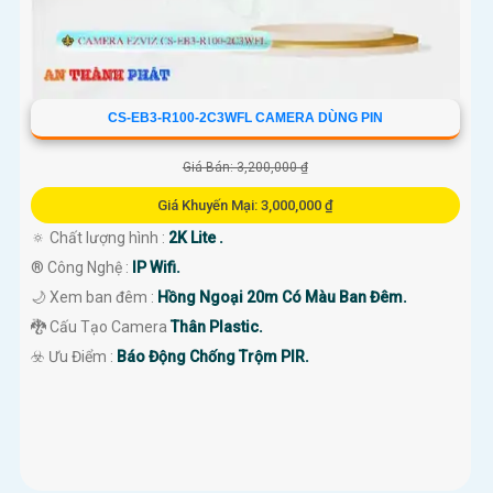
CS-EB3-R100-2C3WFL CAMERA DÙNG PIN
Giá Bán: 3,200,000 ₫
Giá Khuyến Mại: 3,000,000 ₫
🔅 Chất lượng hình :
2K Lite .
®️ Công Nghệ :
IP Wifi.
🌙 Xem ban đêm :
Hồng Ngoại 20m Có Màu Ban Đêm.
🐉️ Cấu Tạo Camera
Thân Plastic.
️☣️ Ưu Điểm :
Báo Động Chống Trộm PIR.