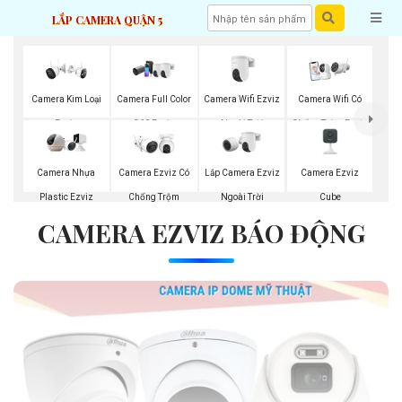
LẮP CAMERA QUẬN 5
Camera Wifi Ezviz
Camera Kim Loại
Camera Full Color
Camera Wifi Có
Ngoài Trời
Ezviz
360 Ezviz
Chống Trộm Ezviz
Lắp Camera Ezviz
Camera Ezviz
Camera Nhựa
Camera Ezviz Có
Ngoài Trời
Cube
Plastic Ezviz
Chống Trộm
CAMERA EZVIZ BÁO ĐỘNG