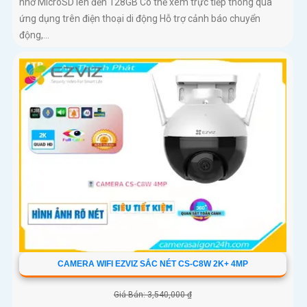
nhớ MicroSD lên đến 128GB Có thể xem trực tiếp thông qua
ứng dụng trên điện thoại di động Hỗ trợ cảnh báo chuyển
động,...
CAMERA WIFI EZVIZ SẮC NÉT CS-C8W 2K+ 4MP
Giá Bán: 3,540,000 ₫