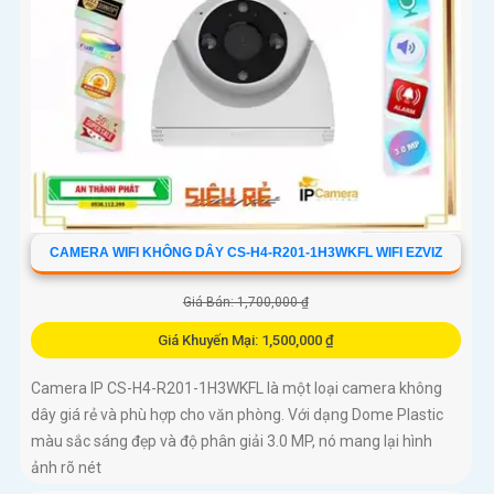
CAMERA WIFI KHÔNG DÂY CS-H4-R201-1H3WKFL WIFI EZVIZ
Giá Bán: 1,700,000 ₫
Giá Khuyến Mại: 1,500,000 ₫
Camera IP CS-H4-R201-1H3WKFL là một loại camera không
dây giá rẻ và phù hợp cho văn phòng. Với dạng Dome Plastic
màu sắc sáng đẹp và độ phân giải 3.0 MP, nó mang lại hình
ảnh rõ nét