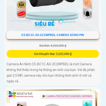
CS-BC1C-A0-2C2WPBDL CAMERA DÙNG PIN
Giá Bán: 5,022,000 ₫
Giá Khuyến Mại: 5,022,000 ₫
Camera An Ninh CS-BC1C-A0-2C2WPBDL là một Camera
không thể thiếu trong hệ thống an ninh của bạn. Với độ phân
giải 2.0 MP, camera này cho bạn những hình ảnh rõ nét cả
ngày và...