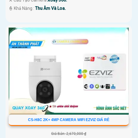
⚒ Cấu Tạo Camera
Xoay 360.
️👮 Khả Năng :
Thu Âm Và Loa.
CS-H8C 2K+ 4MP CAMERA WIFI EZVIZ GIÁ RẺ
Giá Bán: 2,670,000 ₫