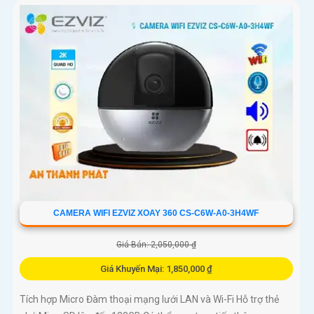
CAMERA WIFI EZVIZ XOAY 360 CS-C6W-A0-3H4WF
Giá Bán: 2,050,000 ₫
Giá Khuyến Mại: 1,850,000 ₫
Tích hợp Micro Đàm thoại mạng lưới LAN và Wi-Fi Hỗ trợ thẻ