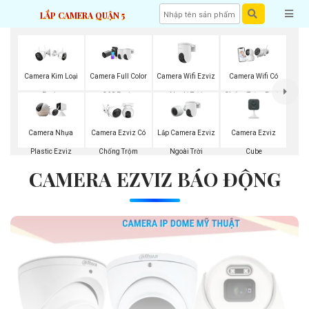
LẮP CAMERA QUẬN 5
Camera Wifi Ezviz
Camera Kim Loại
Camera Full Color
Camera Wifi Có
Ngoài Trời
Ezviz
360 Ezviz
Chống Trộm Ezviz
Lắp Camera Ezviz
Camera Ezviz
Camera Nhựa
Camera Ezviz Có
Ngoài Trời
Cube
Plastic Ezviz
Chống Trộm
CAMERA EZVIZ BÁO ĐỘNG