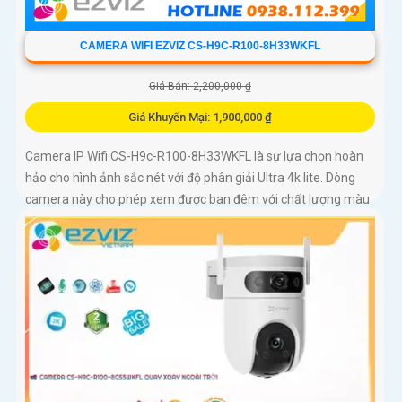
CAMERA WIFI EZVIZ CS-H9C-R100-8H33WKFL
Giá Bán: 2,200,000 ₫
Giá Khuyến Mại: 1,900,000 ₫
Camera IP Wifi CS-H9c-R100-8H33WKFL là sự lựa chọn hoàn
hảo cho hình ảnh sắc nét với độ phân giải Ultra 4k lite. Dòng
camera này cho phép xem được ban đêm với chất lượng màu
sắc như ban ngày, đến 30m