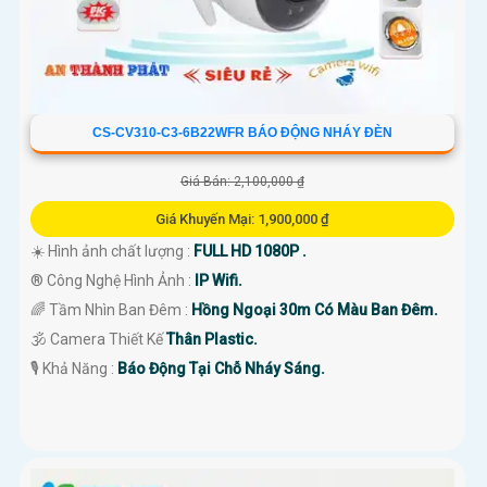
CS-CV310-C3-6B22WFR BÁO ĐỘNG NHÁY ĐÈN
Giá Bán: 2,100,000 ₫
Giá Khuyến Mại: 1,900,000 ₫
☀️ Hình ảnh chất lượng :
FULL HD 1080P .
®️ Công Nghệ Hình Ảnh :
IP Wifi.
🌈 Tầm Nhìn Ban Đêm :
Hồng Ngoại 30m Có Màu Ban Đêm.
🕉️ Camera Thiết Kế
Thân Plastic.
️🎙 Khả Năng :
Báo Động Tại Chỗ Nháy Sáng.