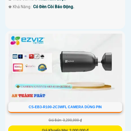
️♚ Khả Năng :
Có Đèn Còi Báo Động.
CS-EB3-R100-2C3WFL CAMERA DÙNG PIN
Giá Bán: 3,200,000 ₫
Giá Khuyến Mại: 3,000,000 ₫