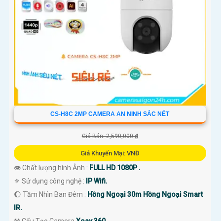
CS-H8C 2MP CAMERA AN NINH SẮC NÉT
Giá Bán: 2,590,000 ₫
Giá Khuyến Mại: VNĐ
👁 Chất lượng hình Ảnh :
FULL HD 1080P .
⚜️ Sử dụng công nghệ :
IP Wifi.
🌔 Tầm Nhìn Ban Đêm :
Hồng Ngoại 30m Hồng Ngoại Smart
IR.