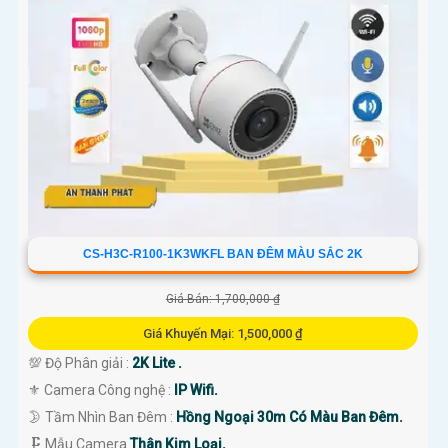
CS-H3C-R100-1K3WKFL BAN ĐÊM MÀU SẮC 2K
Giá Bán: 1,700,000 ₫
Giá Khuyến Mại: 1,500,000 ₫
💯 Độ Phân giải :
2K Lite .
⚜️ Camera Công nghệ :
IP Wifi.
🌛 Tầm Nhìn Ban Đêm :
Hồng Ngoại 30m Có Màu Ban Đêm.
🗜️ Mẫu Camera
Thân Kim Loại.