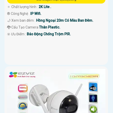
🔅 Chất lượng hình :
2K Lite .
®️ Công Nghệ :
IP Wifi.
🌙 Xem ban đêm :
Hồng Ngoại 20m Có Màu Ban Đêm.
🐉️ Cấu Tạo Camera
Thân Plastic.
️☣️ Ưu Điểm :
Báo Động Chống Trộm PIR.