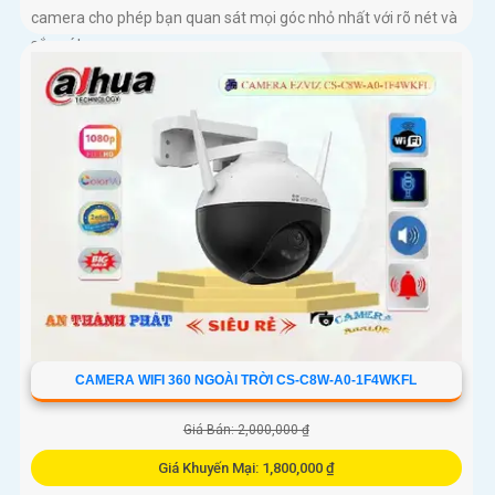
camera cho phép bạn quan sát mọi góc nhỏ nhất với rõ nét và
sắc nét
CAMERA WIFI 360 NGOÀI TRỜI CS-C8W-A0-1F4WKFL
Giá Bán: 2,000,000 ₫
Giá Khuyến Mại: 1,800,000 ₫