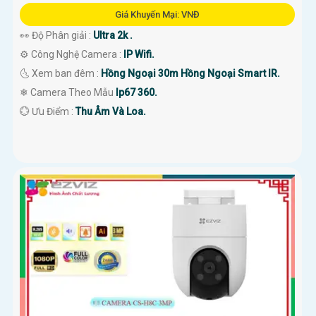
Giá Khuyến Mại: VNĐ
👀 Độ Phân giải :
Ultra 2k .
⚙ Công Nghệ Camera :
IP Wifi.
🌜 Xem ban đêm :
Hồng Ngoại 30m Hồng Ngoại Smart IR.
❄ Camera Theo Mẫu
Ip67 360.
️💮 Ưu Điểm :
Thu Âm Và Loa.