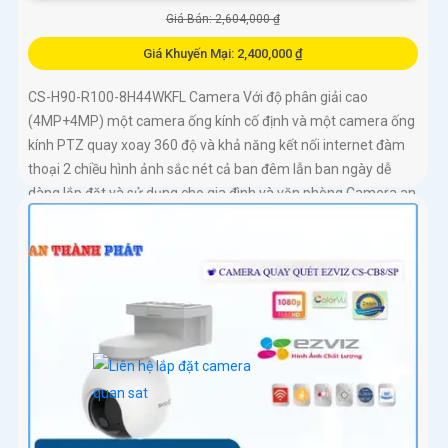
Giá Bán: 2,604,000 ₫
Giá Khuyến Mại: 2,400,000 ₫
CS-H90-R100-8H44WKFL Camera Với độ phân giải cao
(4MP+4MP) một camera ống kính cố định và một camera ống
kính PTZ quay xoay 360 độ và khả năng kết nối internet đàm
thoại 2 chiều hình ảnh sắc nét cả ban đêm lẫn ban ngày dễ
dàng lắp đặt và sử dụng cho gia đình và văn phòng Camera an
ninh không dây CS-H90-R100-8H44WKFL mang đến sự an
toàn và tiện lợi.