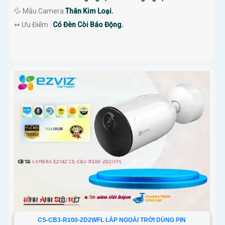
💦 Mẫu Camera
Thân Kim Loại.
️↭ Ưu Điểm :
Có Đèn Còi Báo Động.
CS-CB3-R100-2D2WFL LẮP NGOÀI TRỜI DÙNG PIN