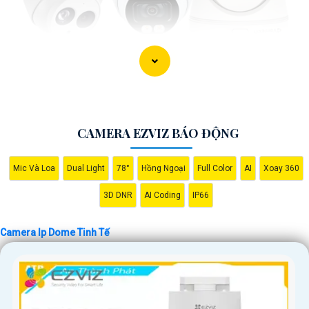
CAMERA EZVIZ BÁO ĐỘNG
Mic Và Loa
Dual Light
78°
Hồng Ngoại
Full Color
AI
Xoay 360
3D DNR
AI Coding
IP66
Camera Ip Dome Tinh Tế
'