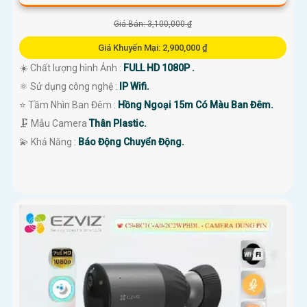
Giá Bán: 3,100,000 ₫
Giá Khuyến Mại: 2,900,000 ₫
☀️ Chất lượng hình Ảnh :
FULL HD 1080P .
⚛️ Sử dụng công nghệ :
IP Wifi.
⭐ Tầm Nhìn Ban Đêm :
Hồng Ngoại 15m Có Màu Ban Đêm.
🗜️ Mẫu Camera
Thân Plastic.
️💫 Khả Năng :
Báo Động Chuyển Động.