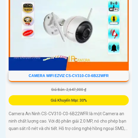
CAMERA WIFI EZVIZ CS-CV310-C0-6B22WFR
Giá Bán: 2,647,000 ₫
Giá Khuyến Mại: 30%
Camera An Ninh CS-CV310-C0-6B22WFR là một Camera an
ninh chất lượng cao. Với độ phân giải 2.0 MP, nó cho phép bạn
quan sát rõ nét và chi tiết. Hỗ trợ công nghệ hồng ngoại SMD,...