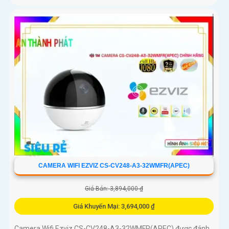
CAMERA WIFI EZVIZ CS-CV248-A3-32WMFR(APEC)
Giá Bán: 3,894,000 ₫
Giá Khuyến Mại: 3,694,000 ₫
Camera Wifi Ezviz CS-CV248-A3-32WMFR(APEC) được đánh