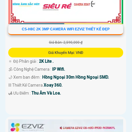
CS-H8C 2K 3MP CAMERA WIFI EZVIZ THIẾT KẾ ĐẸP
Giá Bán: 2,590,000 ₫
Giá Khuyến Mại: VNĐ
🔅 Độ Phân giải :
2K Lite .
🕉️ Công Nghệ Camera :
IP Wifi.
🌙 Xem ban đêm :
Hồng Ngoại 30m Hồng Ngoại SMD.
⛓ Thiết Kế Camera
Xoay 360.
️🛃 Ưu Điểm :
Thu Âm Và Loa.