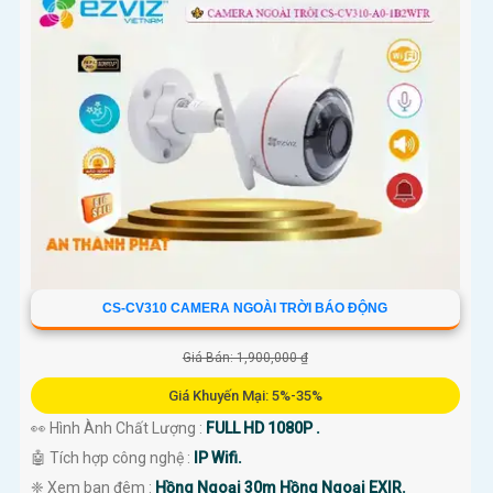
CS-CV310 CAMERA NGOÀI TRỜI BÁO ĐỘNG
Giá Bán: 1,900,000 ₫
Giá Khuyến Mại: 5%-35%
👀 Hình Ành Chất Lượng :
FULL HD 1080P .
🤖️ Tích hợp công nghệ :
IP Wifi.
❈ Xem ban đêm :
Hồng Ngoại 30m Hồng Ngoại EXIR.