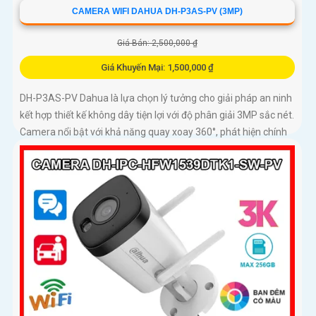
CAMERA WIFI DAHUA DH-P3AS-PV (3MP)
Giá Bán: 2,500,000 ₫
Giá Khuyến Mại: 1,500,000 ₫
DH-P3AS-PV Dahua là lựa chọn lý tưởng cho giải pháp an ninh
kết hợp thiết kế không dây tiện lợi với độ phân giải 3MP sắc nét.
Camera nổi bật với khả năng quay xoay 360°, phát hiện chính
xác người và phương tiện, cảnh báo tức thì bằng đèn nháy và
còi hú