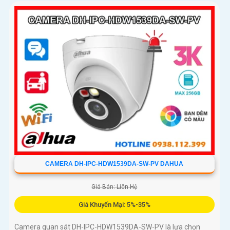
người, phương tiện chính xác
CAMERA DH-IPC-HDW1539DA-SW-PV DAHUA
Giá Bán: Liên Hệ
Giá Khuyến Mại: 5%-35%
Camera quan sát DH-IPC-HDW1539DA-SW-PV là lựa chọn