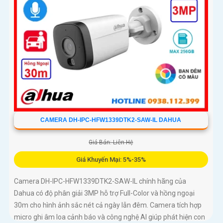
CAMERA DH-IPC-HFW1339DTK2-SAW-IL DAHUA
Giá Bán: Liên Hệ
Giá Khuyến Mại: 5%-35%
Camera DH-IPC-HFW1339DTK2-SAW-IL chính hãng của
Dahua có độ phân giải 3MP hỗ trợ Full-Color và hồng ngoại
30m cho hình ảnh sắc nét cả ngày lẫn đêm. Camera tích hợp
micro ghi âm loa cảnh báo và công nghệ AI giúp phát hiện con