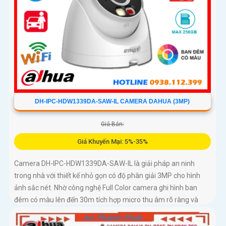
DH-IPC-HDW1339DA-SAW-IL CAMERA DAHUA (3MP)
Giá Bán:
Giá Khuyến Mại: 5%-35%
Camera DH-IPC-HDW1339DA-SAW-IL là giải pháp an ninh
trong nhà với thiết kế nhỏ gọn có độ phân giải 3MP cho hình
ảnh sắc nét. Nhờ công nghệ Full Color camera ghi hình ban
đêm có màu lên đến 30m tích hợp micro thu âm rõ ràng và
khả năng phát hiện người, phương tiện thông minh