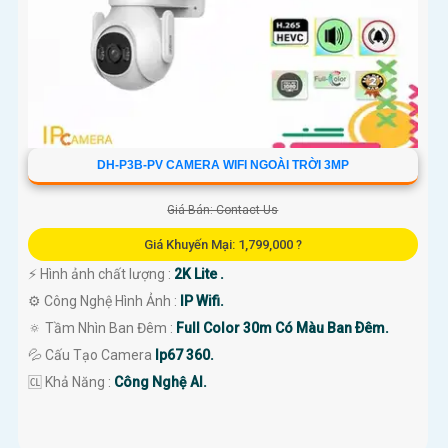
DH-P3B-PV CAMERA WIFI NGOÀI TRỜI 3MP
Giá Bán: Contact Us
Giá Khuyến Mại: 1,799,000 ?
️⚡ Hình ảnh chất lượng :
2K Lite .
⚙ Công Nghệ Hình Ảnh :
IP Wifi.
🔅 Tầm Nhìn Ban Đêm :
Full Color 30m Có Màu Ban Ðêm.
💦 Cấu Tạo Camera
Ip67 360.
️🆑 Khả Năng :
Công Nghệ AI.