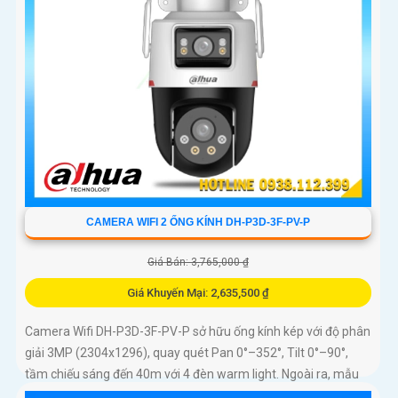
CAMERA WIFI 2 ỐNG KÍNH DH-P3D-3F-PV-P
Giá Bán: 3,765,000 ₫
Giá Khuyến Mại: 2,635,500 ₫
Camera Wifi DH-P3D-3F-PV-P sở hữu ống kính kép với độ phân
giải 3MP (2304x1296), quay quét Pan 0°–352°, Tilt 0°–90°,
tầm chiếu sáng đến 40m với 4 đèn warm light. Ngoài ra, mẫu
camera này còn đạt chuẩn chống nước IP66, hỗ trợ thẻ nhớ tối