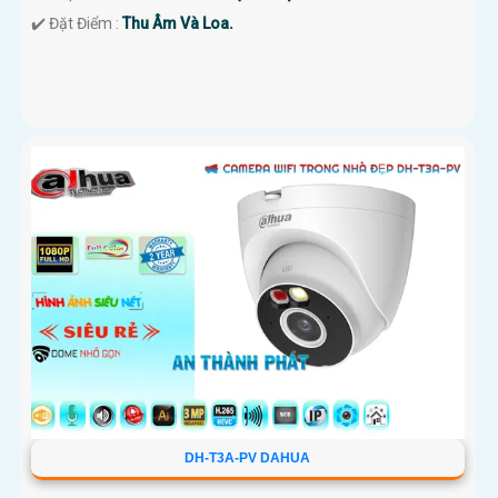
️✔️ Đặt Điểm :
Thu Âm Và Loa.
DH-T3A-PV DAHUA