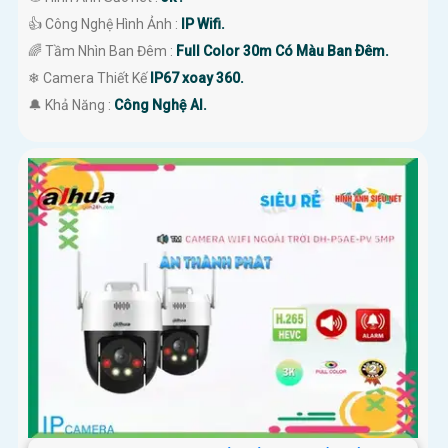
👍 Công Nghệ Hình Ảnh :
IP Wifi.
🌈 Tầm Nhìn Ban Đêm :
Full Color 30m Có Màu Ban Ðêm.
❄ Camera Thiết Kế
IP67 xoay 360.
️🔔 Khả Năng :
Công Nghệ AI.