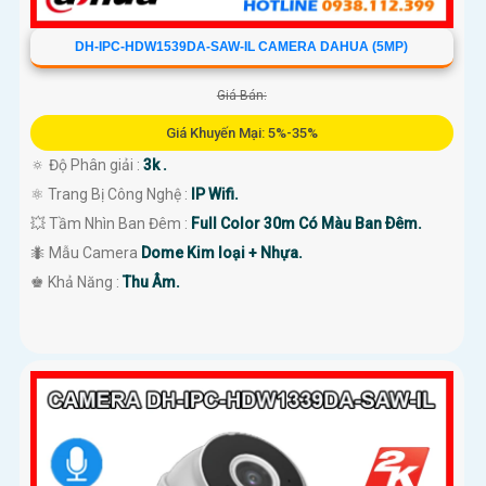
DH-IPC-HDW1539DA-SAW-IL CAMERA DAHUA (5MP)
Giá Bán:
Giá Khuyến Mại: 5%-35%
🔅 Độ Phân giải :
3k .
⚛️ Trang Bị Công Nghệ :
IP Wifi.
💥 Tầm Nhìn Ban Đêm :
Full Color 30m Có Màu Ban Ðêm.
🐜 Mẫu Camera
Dome Kim loại + Nhựa.
️♚ Khả Năng :
Thu Âm.