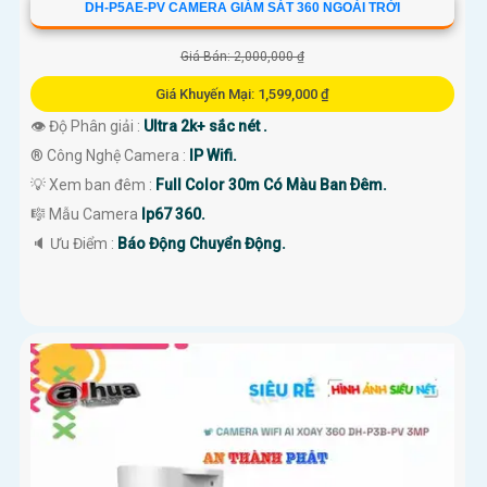
DH-P5AE-PV CAMERA GIÁM SÁT 360 NGOÀI TRỜI
Giá Bán: 2,000,000 ₫
Giá Khuyến Mại: 1,599,000 ₫
👁 Độ Phân giải :
Ultra 2k+ sắc nét .
®️ Công Nghệ Camera :
IP Wifi.
💡 Xem ban đêm :
Full Color 30m Có Màu Ban Ðêm.
🎼️ Mẫu Camera
Ip67 360.
️🔈 Ưu Điểm :
Báo Động Chuyển Động.