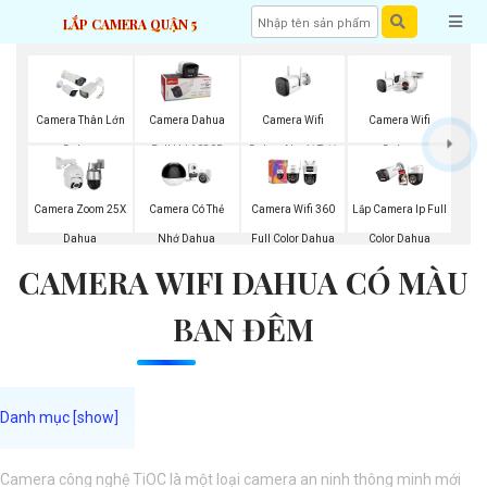
LẮP CAMERA QUẬN 5
Camera Wifi
Camera Wifi
Camera Thân Lớn
Camera Dahua
Dahua Ngoài Trời
Dahua
Dahua
Full Hd 1080P
Camera Zoom 25X
Camera Có Thẻ
Camera Wifi 360
Lắp Camera Ip Full
Dahua
Nhớ Dahua
Full Color Dahua
Color Dahua
CAMERA WIFI DAHUA CÓ MÀU
BAN ĐÊM
Camera công nghệ TiOC là một loại camera an ninh thông minh mới