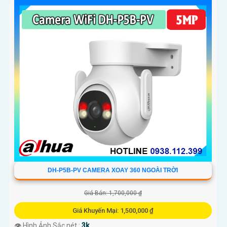
DH-P5B-PV CAMERA XOAY 360 NGOÀI TRỜI
Giá Bán: 1,700,000 ₫
Giá Khuyến Mại: 1,500,000 ₫
👁 Hình Ảnh Sắc nét :
3k .