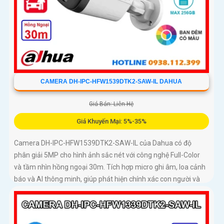
CAMERA DH-IPC-HFW1539DTK2-SAW-IL DAHUA
Giá Bán: Liên Hệ
Giá Khuyến Mại: 5%-35%
Camera DH-IPC-HFW1539DTK2-SAW-IL của Dahua có độ
phân giải 5MP cho hình ảnh sắc nét với công nghệ Full-Color
và tầm nhìn hồng ngoại 30m. Tích hợp micro ghi âm, loa cảnh
báo và AI thông minh, giúp phát hiện chính xác con người và
phương tiện