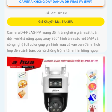
CAMERA KHÔNG DÂY DAHUA DH-P5AS-PV (5MP)
Giá Bán: Liên Hệ
Giá Khuyến Mại: 5%-35%
Camera DH-P5AS-PV mang đến trải nghiệm giám sát toàn
diện với khả năng quay xoay 360°, hình ảnh sắc nét 5MP và
công nghệ full color giúp ghi hình màu cả vào ban đêm. Tích
hợp đèn cảnh báo, còi hú chống trộm, tầm nhìn hồng ngoại
30m, khe thẻ nhớ đến 256GB cùng chuẩn chống nước IP66
camera hoạt động ổn định trong mọi điều kiện