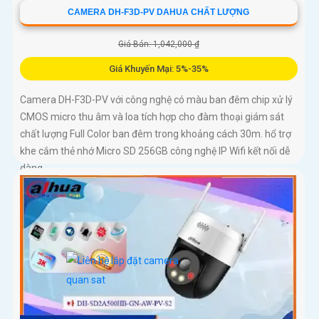
CAMERA DH-F3D-PV DAHUA CHẤT LƯỢNG
Giá Bán: 1,042,000 ₫
Giá Khuyến Mại: 5%-35%
Camera DH-F3D-PV với công nghệ có màu ban đêm chip xử lý
CMOS micro thu âm và loa tích hợp cho đàm thoại giám sát
chất lượng Full Color ban đêm trong khoảng cách 30m. hổ trợ
khe cắm thẻ nhớ Micro SD 256GB công nghệ IP Wifi kết nối dễ
dàng