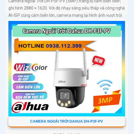
Camera Ngoài Trời DH-P5F-PV (5MP) trang bị cảm biến 5MP,
ghi hình 2880 × 1620. Với độ nhạy sáng siêu thấp và công nghệ
AI-ISP cùng cảm biến lớn, camera mang lại hình ảnh vượt trội
cả ngày lẫn đêm
CAMERA NGOÀI TRỜI DAHUA DH-P3F-PV