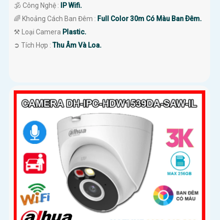
🕉️ Công Nghệ :
IP Wifi.
🌈 Khoảng Cách Ban Đêm :
Full Color 30m Có Màu Ban Ðêm.
⚒ Loại Camera
Plastic.
️➲ Tích Hợp :
Thu Âm Và Loa.