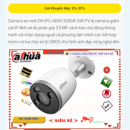
Giá Khuyến Mại: 5%-35%
Camera an ninh DH-IPC-HDW1339DA-SW-PV là camera giám
sát IP Wifi với độ phân giải 3.0 MP cảnh báo chủ động thông
minh với nhận dạng người và phương tiện chính xác tích hợp
micro và loa chip xử lý CMOS cho hình ảnh đẹp công nghệ đèn
trợ sáng thông minh xem ban đêm full color 30m, phù hợp lắp
đặt cho gia đình, văn phòng, cửa hàng,