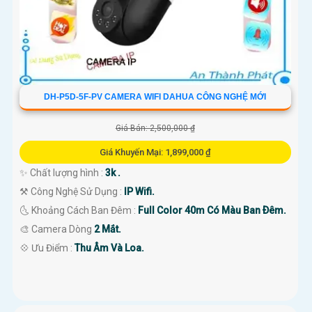
DH-P5D-5F-PV CAMERA WIFI DAHUA CÔNG NGHỆ MỚI
Giá Bán: 2,500,000 ₫
Giá Khuyến Mại: 1,899,000 ₫
✨ Chất lượng hình :
3k .
⚒ Công Nghệ Sử Dụng :
IP Wifi.
🌜 Khoảng Cách Ban Đêm :
Full Color 40m Có Màu Ban Ðêm.
🎨 Camera Dòng
2 Mắt.
️💠 Ưu Điểm :
Thu Âm Và Loa.