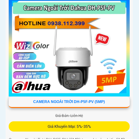
đa 256GB, kết nối Wi-Fi 2
CAMERA NGOÀI TRỜI DH-P5F-PV (5MP)
Giá Bán: Liên Hệ
Giá Khuyến Mại: 5%-35%