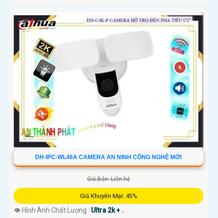
DH-IPC-WL46A CAMERA AN NINH CÔNG NGHỆ MỚI
Giá Bán: Liên hệ
Giá Khuyến Mại: 45%
👁 Hình Ành Chất Lượng :
Ultra 2k + .