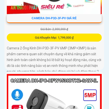
CAMERA DH-P3D-3F-PV GIÁ RẺ
Giá Bán: 2,300,000 ₫
Giá Khuyến Mại: 1,799,000 ₫
Camera 2 Ống Kính DH-P3D-3F-PV 6MP (3MP+3MP) là sản
phẩm camera quan sát chuyên dụng về khả năng giám sát
hình ảnh toàn cảnh không bỏ lỡ bất kỳ hoạt động nào, cùng với
đó là các tính năng bảo vệ an ninh thông minh như phát hiện
người, phương tiện, cảnh báo chủ động còi hú và đàm thoại 2
chiều