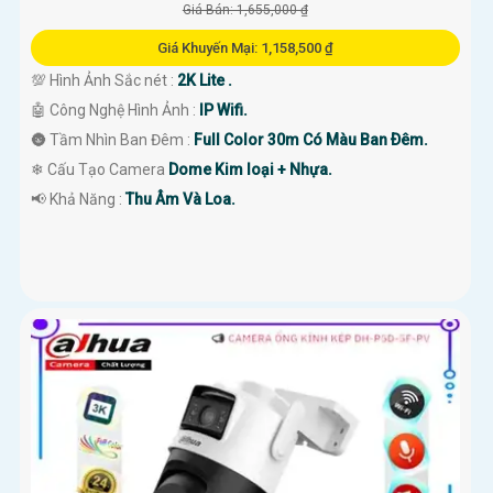
Giá Bán: 1,655,000 ₫
Giá Khuyến Mại: 1,158,500 ₫
💯 Hình Ảnh Sắc nét :
2K Lite .
🤖️ Công Nghệ Hình Ảnh :
IP Wifi.
🌚 Tầm Nhìn Ban Đêm :
Full Color 30m Có Màu Ban Ðêm.
❄ Cấu Tạo Camera
Dome Kim loại + Nhựa.
️📢 Khả Năng :
Thu Âm Và Loa.