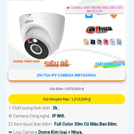
'
DH-T5A-PV CAMERA WIFI DAHUA
Giá Bán: 1,875,000 ₫
Giá Khuyến Mại: 1,312,500 ₫
️⚡ Chất lượng hình Ảnh :
3k .
⚒ Camera Công nghệ :
IP Wifi.
💥 Xem Được Ban Đêm :
Full Color 30m Có Màu Ban Ðêm.
👑 Loại Camera
Dome Kim loại + Nhựa.