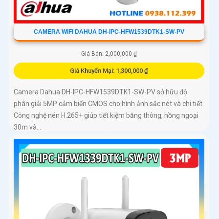
CAMERA WIFI DAHUA DH-IPC-HFW1539DTK1-SW-PV
Giá Bán: 2,000,000 ₫
Giá Khuyến Mại: 1,300,000 ₫
Camera Dahua DH-IPC-HFW1539DTK1-SW-PV sở hữu độ
phân giải 5MP cảm biến CMOS cho hình ảnh sắc nét và chi tiết.
Công nghệ nén H.265+ giúp tiết kiệm băng thông, hồng ngoại
30m và...