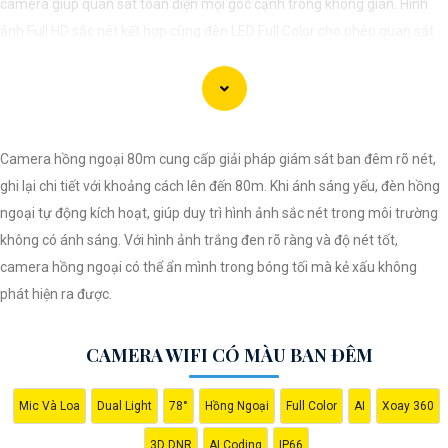
camera giúp quan sát toàn diện mọi góc cạnh trong không gian. Hình
ảnh Full HD sắc nét kết hợp cùng đèn LED Full Color cho phép quan sát
rõ ràng ngay cả trong bóng tối. Tích hợp nhiều tính năng như ghi hình khi
phát hiện chuyển động, lưu trữ dữ liệu trên thẻ nhớ và đám mây, hỗ trợ
giao tiếp 2 chiều, nhận diện khuôn mặt và cảm biến AI, camera mang lại
hiệu quả bảo mật tối ưu. Thiết kế nhỏ gọn và dễ dàng lắp đặt ở nhiều vị
Camera hồng ngoại 80m cung cấp giải pháp giám sát ban đêm rõ nét,
trí, tiết kiệm chi phí và thuận tiện cho người dùng.
ghi lại chi tiết với khoảng cách lên đến 80m. Khi ánh sáng yếu, đèn hồng
ngoại tự động kích hoạt, giúp duy trì hình ảnh sắc nét trong môi trường
không có ánh sáng. Với hình ảnh trắng đen rõ ràng và độ nét tốt,
camera hồng ngoại có thể ẩn mình trong bóng tối mà kẻ xấu không
phát hiện ra được.
CAMERA WIFI CÓ MÀU BAN ĐÊM
Mic Và Loa
Dual Light
78°
Hồng Ngoại
Full Color
AI
Xoay 360
3D DNR
AI Coding
IP66