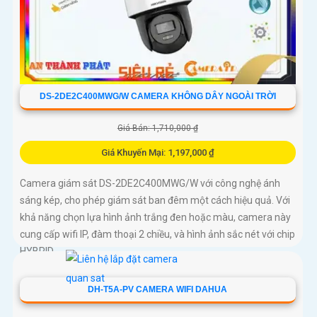
DS-2DE2C400MWG/W CAMERA KHÔNG DÂY NGOÀI TRỜI
Giá Bán: 1,710,000 ₫
Giá Khuyến Mại: 1,197,000 ₫
Camera giám sát DS-2DE2C400MWG/W với công nghệ ánh
sáng kép, cho phép giám sát ban đêm một cách hiệu quả. Với
khả năng chọn lựa hình ảnh trắng đen hoặc màu, camera này
cung cấp wifi IP, đàm thoại 2 chiều, và hình ảnh sắc nét với chip
HYBRID
DH-T5A-PV CAMERA WIFI DAHUA