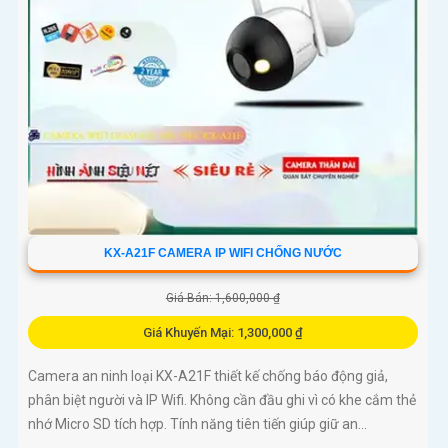
KX-A21F CAMERA IP WIFI CHỐNG NƯỚC
Giá Bán: 1,600,000 ₫
Giá Khuyến Mại: 1,300,000 ₫
Camera an ninh loại KX-A21F thiết kế chống báo động giả,
phân biệt người và IP Wifi. Không cần đầu ghi vì có khe cắm thẻ
nhớ Micro SD tích hợp. Tính năng tiên tiến giúp giữ an...