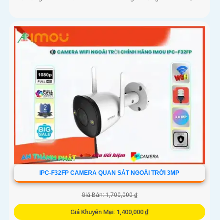
IPC-F32FP CAMERA QUAN SÁT NGOÀI TRỜI 3MP
Giá Bán: 1,700,000 ₫
Giá Khuyến Mại: 1,400,000 ₫