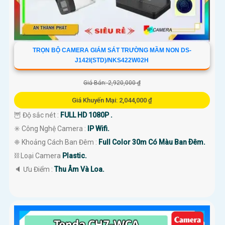
TRỌN BỘ CAMERA GIÁM SÁT TRƯỜNG MẦM NON DS-
J142I(STD)/NKS422W02H
Giá Bán: 2,920,000 ₫
Giá Khuyến Mại: 2,044,000 ₫
🦉 Độ sắc nét :
FULL HD 1080P .
✳️ Công Nghệ Camera :
IP Wifi.
❈ Khoảng Cách Ban Đêm :
Full Color 30m Có Màu Ban Ðêm.
⛓ Loại Camera
Plastic.
️🔈 Ưu Điểm :
Thu Âm Và Loa.