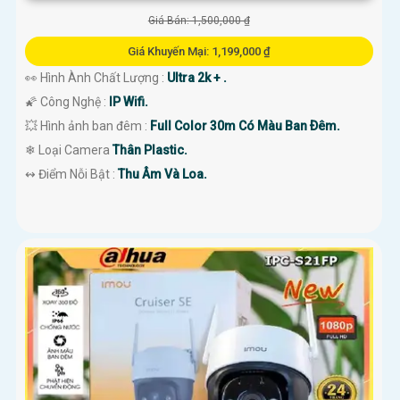
Giá Bán: 1,500,000 ₫
Giá Khuyến Mại: 1,199,000 ₫
👀 Hình Ành Chất Lượng :
Ultra 2k + .
🌠 Công Nghệ :
IP Wifi.
💥 Hình ảnh ban đêm :
Full Color 30m Có Màu Ban Ðêm.
❄ Loại Camera
Thân Plastic.
️↭ Điểm Nỗi Bật :
Thu Âm Và Loa.