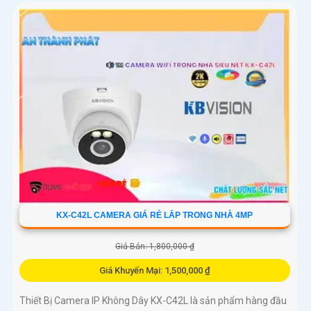
KX-C42L CAMERA GIÁ RẺ LẮP TRONG NHÀ 4MP
Giá Bán: 1,800,000 ₫
Giá Khuyến Mại: 1,500,000 ₫
Thiết Bị Camera IP Không Dây KX-C42L là sản phẩm hàng đầu