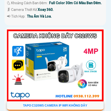
🌜 Khoảng Cách Ban Đêm :
Full Color 30m Có Màu Ban Ðêm.
🗜️ Camera Thiết Kế
Xoay 360.
️📢 Tích Hợp :
Thu Âm Và Loa.
TAPO C320WS CAMERA IP WIFI KHÔNG DÂY