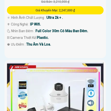
Giá Bán: 3,210,000 ₫
Giá Khuyến Mại: 2,247,000 ₫
🔅 Hình Ành Chất Lượng :
Ultra 2k + .
⚜️ Công Nghệ :
IP Wifi.
🌜 Nhìn Ban Đêm :
Full Color 30m Có Màu Ban Ðêm.
⛓ Camera Thiết Kế
Plastic.
️♚ Ưu Điểm :
Thu Âm Và Loa.