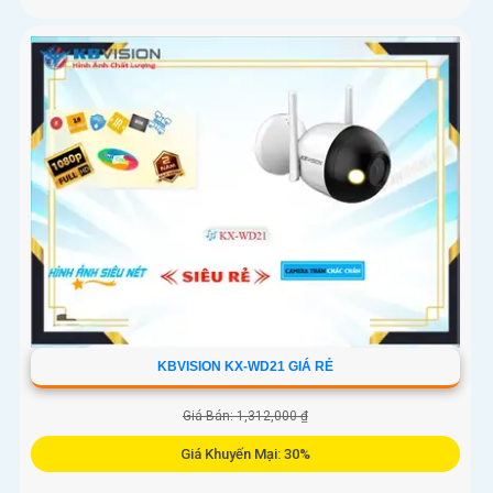
KBVISION KX-WD21 GIÁ RẺ
Giá Bán: 1,312,000 ₫
Giá Khuyến Mại: 30%