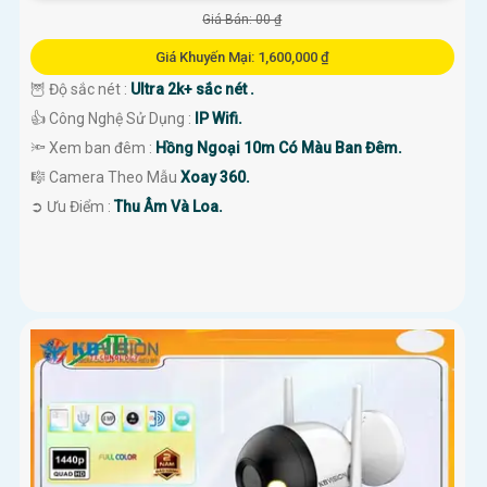
Giá Bán: 00 ₫
Giá Khuyến Mại: 1,600,000 ₫
🦉 Độ sắc nét :
Ultra 2k+ sắc nét .
👍 Công Nghệ Sử Dụng :
IP Wifi.
🔦 Xem ban đêm :
Hồng Ngoại 10m Có Màu Ban Đêm.
🎼️ Camera Theo Mẫu
Xoay 360.
️➲ Ưu Điểm :
Thu Âm Và Loa.