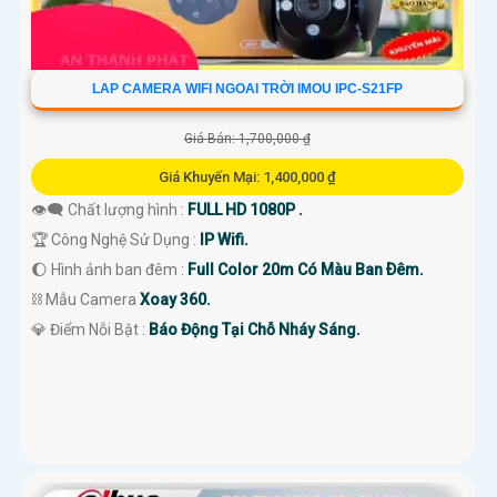
LAP CAMERA WIFI NGOAI TRỜI IMOU IPC-S21FP
Giá Bán: 1,700,000 ₫
Giá Khuyến Mại: 1,400,000 ₫
👁️‍🗨 Chất lượng hình :
FULL HD 1080P .
🏆 Công Nghệ Sử Dụng :
IP Wifi.
🌔 Hình ảnh ban đêm :
Full Color 20m Có Màu Ban Ðêm.
⛓ Mẫu Camera
Xoay 360.
️💎 Điểm Nỗi Bật :
Báo Động Tại Chỗ Nháy Sáng.