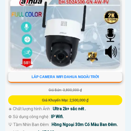
LẮP CAMERA WIFI DAHUA NGOÀI TRỜI
Giá Bán: 3,800,000 ₫
Giá Khuyến Mại: 2,500,000 ₫
☀️ Chất lượng hình Ảnh :
Ultra 2k+ sắc nét .
⚙ Sử dụng công nghệ :
IP Wifi.
💡 Tầm Nhìn Ban Đêm :
Hồng Ngoại 30m Có Màu Ban Đêm.