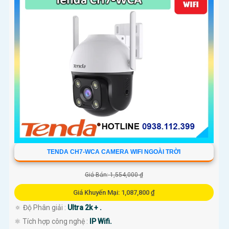
TENDA CH7-WCA CAMERA WIFI NGOÀI TRỜI
Giá Bán: 1,554,000 ₫
Giá Khuyến Mại: 1,087,800 ₫
🔅 Độ Phân giải :
Ultra 2k + .
⚛️ Tích hợp công nghệ :
IP Wifi.