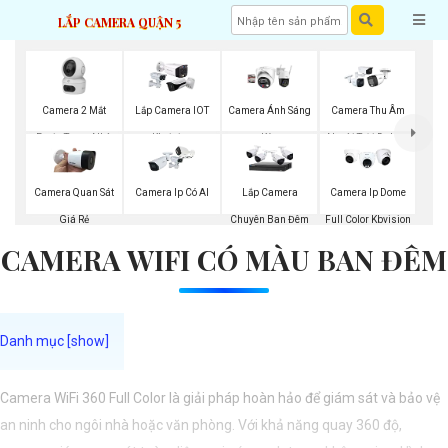
LẮP CAMERA QUẬN 5
Camera 2 Mắt
Lắp Camera IOT
Camera Ánh Sáng
Camera Thu Âm
Ezviz Trong Nhà
Kbvision
Kép
Ngoài Trời Dahua
Camera Quan Sát
Camera Ip Có AI
Lắp Camera
Camera Ip Dome
Giá Rẻ
Chuyên Ban Đêm
Full Color Kbvision
CAMERA WIFI CÓ MÀU BAN ĐÊM
Camera WiFi 360 Full Color là giải pháp hoàn hảo để giám sát và bảo vệ
an ninh cho ngôi nhà hoặc văn phòng. Với khả năng quay 360 độ,