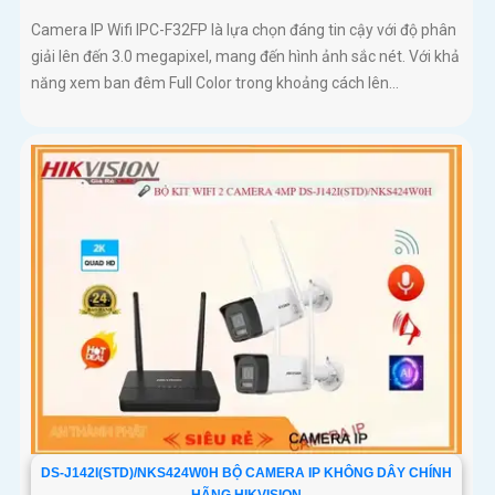
Camera IP Wifi IPC-F32FP là lựa chọn đáng tin cậy với độ phân
giải lên đến 3.0 megapixel, mang đến hình ảnh sắc nét. Với khả
năng xem ban đêm Full Color trong khoảng cách lên...
DS-J142I(STD)/NKS424W0H BỘ CAMERA IP KHÔNG DÂY CHÍNH