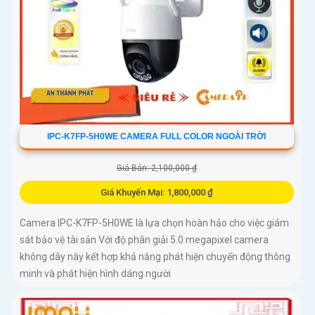
IPC-K7FP-5H0WE CAMERA FULL COLOR NGOÀI TRỜI
Giá Bán: 2,100,000 ₫
Giá Khuyến Mại: 1,800,000 ₫
Camera IPC-K7FP-5H0WE là lựa chọn hoàn hảo cho việc giám
sát bảo vệ tài sản Với độ phân giải 5.0 megapixel camera
không dây này kết hợp khả năng phát hiện chuyển động thông
minh và phát hiện hình dáng người