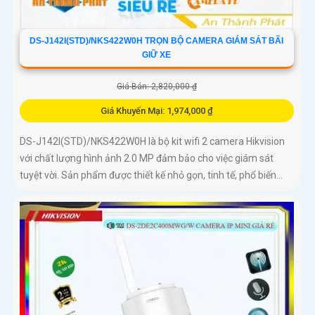
DS-J142I(STD)/NKS422W0H TRỌN BỘ CAMERA GIÁM SÁT BÃI
GIỮ XE
Giá Bán: 2,820,000 ₫
Giá Khuyến Mại: 1,974,000 ₫
DS-J142I(STD)/NKS422W0H là bộ kit wifi 2 camera Hikvision
với chất lượng hình ảnh 2.0 MP đảm bảo cho việc giám sát
tuyệt vời. Sản phẩm được thiết kế nhỏ gọn, tinh tế, phổ biến...