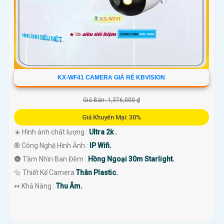
KX-WF41 CAMERA GIÁ RẺ KBVISION
Giá Bán: 1,376,000 ₫
Giá Khuyến Mại: 30%
☀️ Hình ảnh chất lượng :
Ultra 2k .
®️ Công Nghệ Hình Ảnh :
IP Wifi.
🌚 Tầm Nhìn Ban Đêm :
Hồng Ngoại 30m Starlight.
🔩 Thiết Kế Camera
Thân Plastic.
️↭ Khả Năng :
Thu Âm.