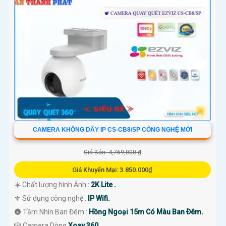
CAMERA KHÔNG DÂY IP CS-CB8/SP CÔNG NGHỆ MỚI
Giá Bán: 4,769,000 ₫
Giá Khuyến Mại: 3.850.000₫
☀️ Chất lượng hình Ảnh :
2K Lite .
⚜️ Sử dụng công nghệ :
IP Wifi.
🌚 Tầm Nhìn Ban Đêm :
Hồng Ngoại 15m Có Màu Ban Ðêm.
🎲 Camera Dòng
Xoay 360.