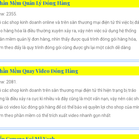
hần Mềm Quản Lý Đóng Hàng
ew: 2355.
i các shop kinh doanh online và trên sàn thương mại điện tử thì việc bị đ
áo hàng hóa là điều thường xuyên xảy ra, vậy nên việc sử dụng hệ thống
ần mềm quản lý đơn hàng, nhìn thấy được quá trình đóng gói hàng hóa,
m theo đấy là quy trình đóng gói cũng được ghi lại một cách dễ dàng
hần Mềm Quay Video Đóng Hàng
ew: 2081.
i các shop kinh doanh trên sàn thương mại điện tử thì hiện trạng bị tráo
ng là điều xảy ra cực kì nhiều và đây cũng là một vấn nạn, vậy nên các s
ải có video lúc đóng gói hàng để có thể bảo vệ quyền lợi cho shop của mì
m theo phần mềm có thể trích xuất video nhanh gọn nhất
ắp Camera Soi Mã Vạch