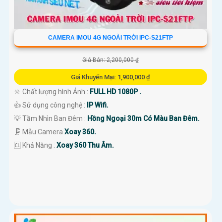
CAMERA IMOU 4G NGOÀI TRỜI IPC-S21FTP
Giá Bán: 2,200,000 ₫
Giá Khuyến Mại: 1,900,000 ₫
🔆 Chất lượng hình Ảnh :
FULL HD 1080P .
👍 Sử dụng công nghệ :
IP Wifi.
💡 Tầm Nhìn Ban Đêm :
Hồng Ngoại 30m Có Màu Ban Đêm.
🗜️ Mẫu Camera
Xoay 360.
️🆑 Khả Năng :
Xoay 360 Thu Âm.