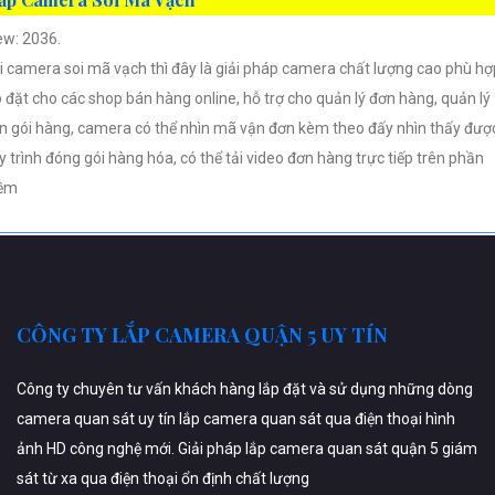
ew: 2036.
i camera soi mã vạch thì đây là giải pháp camera chất lượng cao phù hợ
p đặt cho các shop bán hàng online, hỗ trợ cho quản lý đơn hàng, quản lý
n gói hàng, camera có thể nhìn mã vận đơn kèm theo đấy nhìn thấy đượ
y trình đóng gói hàng hóa, có thể tải video đơn hàng trực tiếp trên phần
ềm
CÔNG TY LẮP CAMERA QUẬN 5 UY TÍN
Công ty chuyên tư vấn khách hàng lắp đặt và sử dụng những dòng
camera quan sát uy tín lắp camera quan sát qua điện thoại hình
ảnh HD công nghệ mới. Giải pháp lắp camera quan sát quận 5 giám
sát từ xa qua điện thoại ổn định chất lượng