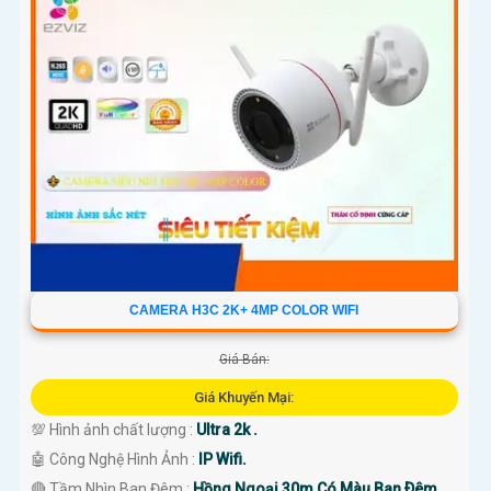
CAMERA H3C 2K+ 4MP COLOR WIFI
Giá Bán:
Giá Khuyến Mại:
💯 Hình ảnh chất lượng :
Ultra 2k .
🤖️ Công Nghệ Hình Ảnh :
IP Wifi.
🔴 Tầm Nhìn Ban Đêm :
Hồng Ngoại 30m Có Màu Ban Ðêm.