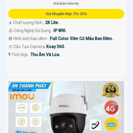
Giá Bán: liên hệ
Giá Khuyến Mại: 5%-35%
☀️ Chất lượng hình :
2K Lite .
🕉️ Công Nghệ Sử Dụng :
IP Wifi.
🔴 Hình ảnh ban đêm :
Full Color 30m Có Màu Ban Ðêm.
🎨 Cấu Tạo Camera
Xoay 360.
️🎙 Tích Hợp :
Thu Âm Và Loa.