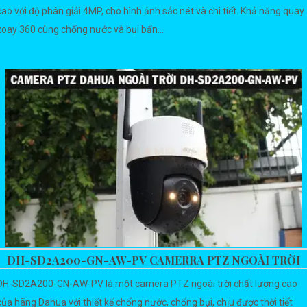
cao với độ phân giải 4MP, cho hình ảnh sắc nét và chi tiết. Khả năng quay
xoay 360 cùng chống nước và bụi bẩn...
DH-SD2A200-GN-AW-PV CAMERRA PTZ NGOÀI TRỜI
DH-SD2A200-GN-AW-PV là một camera PTZ ngoài trời chất lượng cao
của hãng Dahua với thiết kế chống nước, chống bụi, chịu được thời tiết