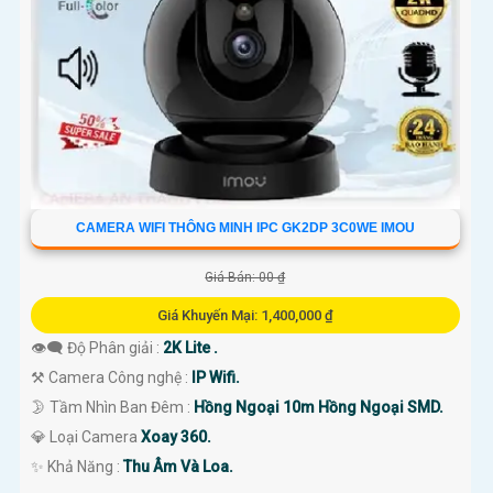
'
CAMERA WIFI THÔNG MINH IPC GK2DP 3C0WE IMOU
Giá Bán: 00 ₫
Giá Khuyến Mại: 1,400,000 ₫
👁️‍🗨 Độ Phân giải :
2K Lite .
⚒ Camera Công nghệ :
IP Wifi.
🌛 Tầm Nhìn Ban Đêm :
Hồng Ngoại 10m Hồng Ngoại SMD.
💎 Loại Camera
Xoay 360.
️✨ Khả Năng :
Thu Âm Và Loa.