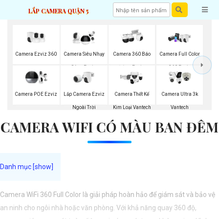
LẮP CAMERA QUẬN 5
Camera Ezviz 360
Camera Siêu Nhạy
Camera 360 Báo
Camera Full Color
Sáng Ezviz
Động Ezviz
360 Ezviz
Lắp Camera Ezviz
Camera POE Ezviz
Camera Thết Kế
Camera Ultra 3k
Ngoài Trời
Kim Loại Vantech
Vantech
CAMERA WIFI CÓ MÀU BAN ĐÊM
Camera WiFi 360 Full Color là giải pháp hoàn hảo để giám sát và bảo vệ
an ninh cho ngôi nhà hoặc văn phòng. Với khả năng quay 360 độ,