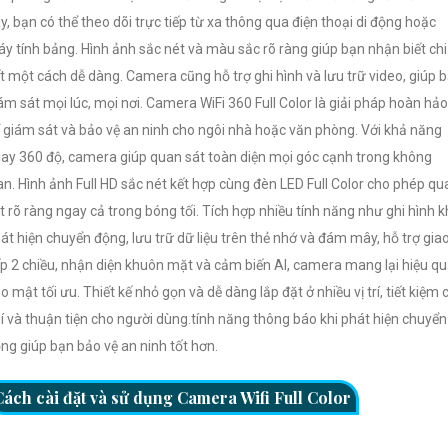
y, bạn có thể theo dõi trực tiếp từ xa thông qua điện thoại di động hoặc
y tính bảng. Hình ảnh sắc nét và màu sắc rõ ràng giúp bạn nhận biết chi
ết một cách dễ dàng. Camera cũng hỗ trợ ghi hình và lưu trữ video, giúp 
ám sát mọi lúc, mọi nơi. Camera WiFi 360 Full Color là giải pháp hoàn hảo
 giám sát và bảo vệ an ninh cho ngôi nhà hoặc văn phòng. Với khả năng
ay 360 độ, camera giúp quan sát toàn diện mọi góc cạnh trong không
an. Hình ảnh Full HD sắc nét kết hợp cùng đèn LED Full Color cho phép qu
t rõ ràng ngay cả trong bóng tối. Tích hợp nhiều tính năng như ghi hình k
át hiện chuyển động, lưu trữ dữ liệu trên thẻ nhớ và đám mây, hỗ trợ gia
ếp 2 chiều, nhận diện khuôn mặt và cảm biến AI, camera mang lại hiệu q
o mật tối ưu. Thiết kế nhỏ gọn và dễ dàng lắp đặt ở nhiều vị trí, tiết kiệm 
í và thuận tiện cho người dùng.tính năng thông báo khi phát hiện chuyển
ng giúp bạn bảo vệ an ninh tốt hơn.
Cách cài đặt và sử dụng Camera Wifi Full Color