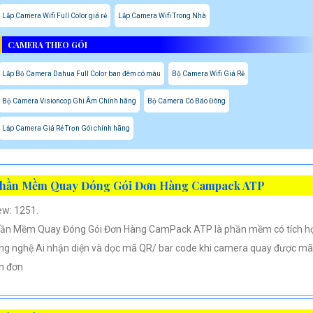
Lắp Camera Wifi Full Color giá rẻ
Lắp Camera Wifi Trong Nhà
CAMERA THEO GÓI
Lắp Bộ Camera Dahua Full Color ban đêm có màu
Bộ Camera Wifi Giá Rẻ
Bộ Camera Visioncop Ghi Âm Chính hãng
Bộ Camera Có Báo Đông
Lắp Camera Giá Rẻ Trọn Gói chính hãng
hần Mềm Quay Đóng Gói Đơn Hàng Campack ATP
ew: 1251.
ần Mềm Quay Đóng Gói Đơn Hàng CamPack ATP là phần mềm có tích h
ng nghệ Ai nhận diện và dọc mã QR/ bar code khi camera quay được mã
n đơn