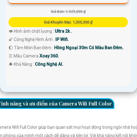
Giá Bán: 1,929,000 ₫
Giá Khuyến Mại: 1,350,300 ₫
👁 Hình ảnh chất lượng :
Ultra 2k .
🌠 Công Nghệ Hình Ảnh :
IP Wifi.
🌔 Tầm Nhìn Ban Đêm :
Hồng Ngoại 30m Có Màu Ban Ðêm.
♊ Mẫu Camera
Xoay 360.
️🔔 Khả Năng :
Công Nghệ AI.
Tính năng và ưu điểm của Camera Wifi Full Color
mera Wifi Full Color giúp bạn quan sát mọi hoạt động trong ngôi nhà ho
n phòng của mình một cách dễ dàng và tiện lợi. Với khả năng kết nối kh