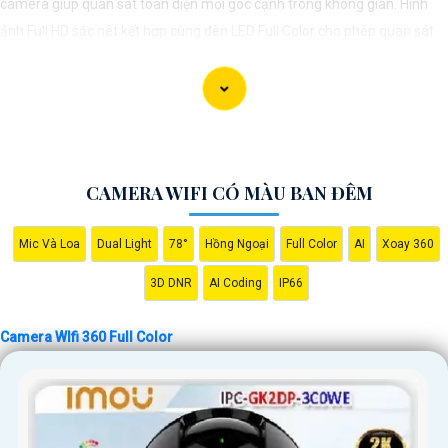
camera giúp quan sát toàn diện mọi góc cạnh trong không gian. Hình
ảnh Full HD sắc nét kết hợp cùng đèn LED Full Color cho phép quan sát
rõ ràng ngay cả trong bóng tối. Tích hợp nhiều tính năng như ghi hình khi
phát hiện chuyển động, lưu trữ dữ liệu trên thẻ nhớ và đám mây, hỗ trợ
giao tiếp 2 chiều, nhận diện khuôn mặt và cảm biến AI, camera mang lại
hiệu quả bảo mật tối ưu. Thiết kế nhỏ gọn và dễ dàng lắp đặt ở nhiều vị
trí, tiết kiệm chi phí và thuận tiện cho người dùng.
CAMERA WIFI CÓ MÀU BAN ĐÊM
Mic Và Loa
Dual Light
78°
Hồng Ngoại
Full Color
AI
Xoay 360
3D DNR
AI Coding
IP66
Camera WIfi 360 Full Color