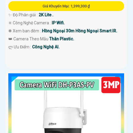
Giá Khuyến Mại: 1,399,300 ₫
✨ Độ Phân giải :
2K Lite .
✳️ Công Nghệ Camera :
IP Wifi.
❃ Xem ban đêm :
Hồng Ngoại 30m Hồng Ngoại Smart IR.
👑 Camera Theo Mẫu
Thân Plastic.
️ლ Ưu Điểm :
Công Nghệ AI.