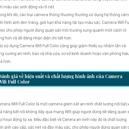
h màu sắc sinh động và rõ nét.
ong khi đó, các loại camera thông thường thường sử dụng hệ thống cảm
ến hình ảnh đen trắng, giới hạn khả năng tái tạo màu sắc. Camera Wifi Fu
lor cho phép người dùng quan sát môi trường xung quanh một cách rõ
ng hơn và dễ dàng nhận diện chi tiết hơn.
ệc sử dụng Camera Wifi Full Color cũng giúp giảm thiểu sự nhầm lẫn và
ng cường an ninh, bảo vệ nhà cửa, cơ sở kinh doanh hoặc văn phòng hiệ
ả hơn.
Đánh giá về hiệu suất và chất lượng hình ảnh của Camera
Wifi Full Color
mera Wifi Full Color là một camera giám sát an ninh chất lượng nổi bật,
ả năng kết nối không dây qua mạng Wifi giúp người dùng dễ dàng quan 
i hoạt động từ xa. Điều đặc biệt về Canera an ninh này đó là chất lượng
nh ảnh cao cấp, sắc nét và đầy màu sắc, cho phép người dùng quan sát 