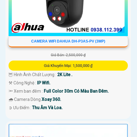
CAMERA WIFI DAHUA DH-P3AS-PV (3MP)
Giá Bán: 2,500,000 ₫
Giá Khuyến Mại: 1,500,000 ₫
🦉 Hình Ành Chất Lượng :
2K Lite .
⚒ Công Nghệ :
IP Wifi.
🔦 Xem ban đêm :
Full Color 30m Có Màu Ban Ðêm.
🌧️ Camera Dòng
Xoay 360.
️➲ Ưu Điểm :
Thu Âm Và Loa.