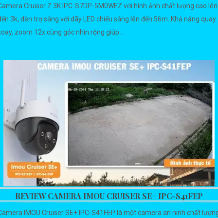
Camera Cruiser Z 3K IPC-S7DP-5M0WEZ với hình ảnh chất lượng cao lên
đến 3k, đèn trợ sáng với dãy LED chiếu sáng lên đến 56m. Khả năng quay
xoay, zoom 12x cùng góc nhìn rộng giúp...
REVIEW CAMERA IMOU CRUISER SE+ IPC-S41FEP
Camera IMOU Cruiser SE+ IPC-S41FEP là một camera an ninh chất lượn