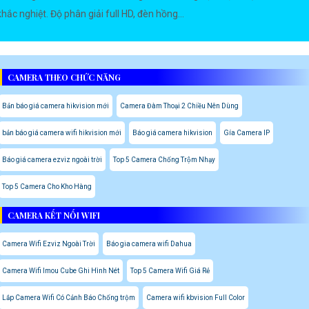
khắc nghiệt. Độ phân giải full HD, đèn hồng...
CAMERA THEO CHỨC NĂNG
Bản báo giá camera hikvision mới
Camera Đàm Thoại 2 Chiều Nên Dùng
bản báo giá camera wifi hikvision mới
Báo giá camera hikvision
Gía Camera IP
Báo giá camera ezviz ngoài trời
Top 5 Camera Chống Trộm Nhạy
Top 5 Camera Cho Kho Hàng
CAMERA KẾT NỐI WIFI
Camera Wifi Ezviz Ngoài Trời
Báo gia camera wifi Dahua
Camera Wifi Imou Cube Ghi Hình Nét
Top 5 Camera Wifi Giá Rẻ
Lắp Camera Wifi Có Cảnh Báo Chống trộm
Camera wifi kbvision Full Color