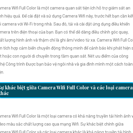
mera Wifi Full Color là một camera quan sát tiện ích hỗ trợ giám sát an
nh hiệu quả. Để cài đặt và sử dụng Camera Wifi này, trước hết bạn cần kế
i camera với Wi-Fi trong nhà. Sau đó, tải và cài đặt ứng dụng điều khiển
mera trên điện thoại của bạn. Bạn có thể dễ dàng điều chỉnh góc quay,
ất lượng hình ảnh và thậm chí là ghi âm/video từ xa. Camera Wifi Full Co
n tích hợp cảm biến chuyển động thông minh để cảnh báo khi phát hiện 
t hoặc con người di chuyển trong tầm quan sát. Nét ưu điểm của công
hệ Công trình Được bạn bảo vệ ngôi nhà và gia đình mình một cách toàn
ện.
Sự khác biệt giữa Camera Wifi Full Color và các loại camera
khác
mera Wifi Full Color là một loại camera có khả năng truyền tải hình ảnh 
deo màu sắc chất lượng cao qua mạng Wifi. Sự khác biệt chính giữa
mera Wifi Full Color và các loại camera khác là khả năng truyền tải hình