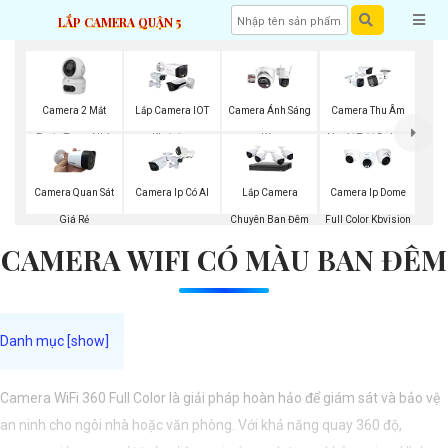
LẮP CAMERA QUẬN 5
Camera 2 Mắt
Lắp Camera IOT
Camera Ánh Sáng
Camera Thu Âm
Ezviz Trong Nhà
Kbvision
Kép
Ngoài Trời Dahua
Camera Quan Sát
Camera Ip Có AI
Lắp Camera
Camera Ip Dome
Giá Rẻ
Chuyên Ban Đêm
Full Color Kbvision
CAMERA WIFI CÓ MÀU BAN ĐÊM
Camera WiFi 360 Full Color là giải pháp hoàn hảo để giám sát và bảo vệ
an ninh cho ngôi nhà hoặc văn phòng. Với khả năng quay 360 độ,