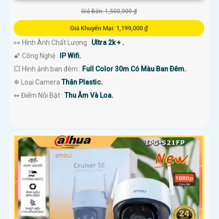
Giá Bán: 1,500,000 ₫
Giá Khuyến Mại: 1,199,000 ₫
👀 Hình Ành Chất Lượng :
Ultra 2k + .
🌠 Công Nghệ :
IP Wifi.
💥 Hình ảnh ban đêm :
Full Color 30m Có Màu Ban Ðêm.
❄ Loại Camera
Thân Plastic.
️↭ Điểm Nỗi Bật :
Thu Âm Và Loa.