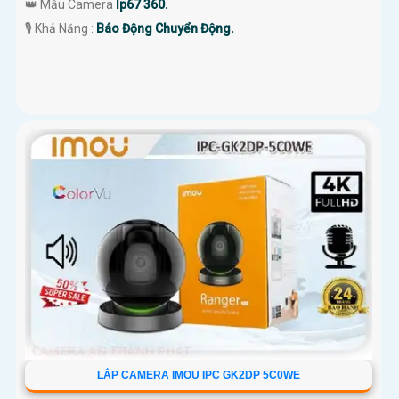
👑 Mẫu Camera
Ip67 360.
️🎙 Khả Năng :
Báo Động Chuyển Động.
LẮP CAMERA IMOU IPC GK2DP 5C0WE