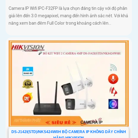
Camera IP Wifi IPC-F32FP là lựa chọn đáng tin cậy với độ phân
giải lên đến 3.0 megapixel, mang đến hình ảnh sắc nét. Với khả
năng xem ban đêm Full Color trong khoảng cách lên...
DS-J142I(STD)/NKS424W0H BỘ CAMERA IP KHÔNG DÂY CHÍNH