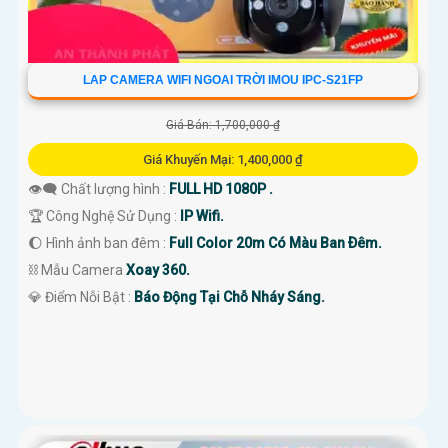
LAP CAMERA WIFI NGOAI TRỜI IMOU IPC-S21FP
Giá Bán: 1,700,000 ₫
Giá Khuyến Mại: 1,400,000 ₫
👁️‍🗨 Chất lượng hình :
FULL HD 1080P .
🏆 Công Nghệ Sử Dụng :
IP Wifi.
🌔 Hình ảnh ban đêm :
Full Color 20m Có Màu Ban Ðêm.
⛓ Mẫu Camera
Xoay 360.
️💎 Điểm Nỗi Bật :
Báo Động Tại Chỗ Nháy Sáng.