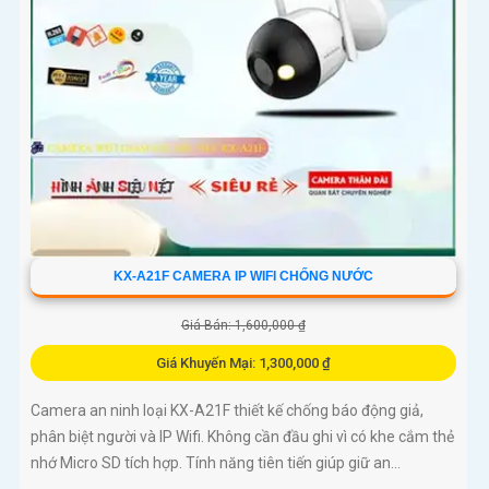
KX-A21F CAMERA IP WIFI CHỐNG NƯỚC
Giá Bán: 1,600,000 ₫
Giá Khuyến Mại: 1,300,000 ₫
Camera an ninh loại KX-A21F thiết kế chống báo động giả,
phân biệt người và IP Wifi. Không cần đầu ghi vì có khe cắm thẻ
nhớ Micro SD tích hợp. Tính năng tiên tiến giúp giữ an...