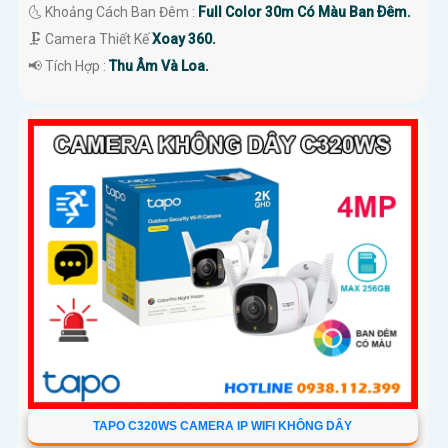
🌜 Khoảng Cách Ban Đêm :
Full Color 30m Có Màu Ban Ðêm.
🗜️ Camera Thiết Kế
Xoay 360.
️📢 Tích Hợp :
Thu Âm Và Loa.
TAPO C320WS CAMERA IP WIFI KHÔNG DÂY