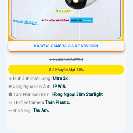
KX-WF41 CAMERA GIÁ RẺ KBVISION
Giá Bán: 1,376,000 ₫
Giá Khuyến Mại: 30%
☀️ Hình ảnh chất lượng :
Ultra 2k .
®️ Công Nghệ Hình Ảnh :
IP Wifi.
🌚 Tầm Nhìn Ban Đêm :
Hồng Ngoại 30m Starlight.
🔩 Thiết Kế Camera
Thân Plastic.
️↭ Khả Năng :
Thu Âm.