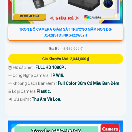
TRỌN BỘ CAMERA GIÁM SÁT TRƯỜNG MẦM NON DS-
J142I(STD)/NKS422W02H
Giá Bán: 2,920,000 ₫
Giá Khuyến Mại: 2,044,000 ₫
🦉 Độ sắc nét :
FULL HD 1080P .
✳️ Công Nghệ Camera :
IP Wifi.
❈ Khoảng Cách Ban Đêm :
Full Color 30m Có Màu Ban Ðêm.
⛓ Loại Camera
Plastic.
️🔈 Ưu Điểm :
Thu Âm Và Loa.