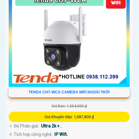
TENDA CH7-WCA CAMERA WIFI NGOÀI TRỜI
Giá Bán: 1,554,000 ₫
Giá Khuyến Mại: 1,087,800 ₫
🔅 Độ Phân giải :
Ultra 2k + .
⚛️ Tích hợp công nghệ :
IP Wifi.