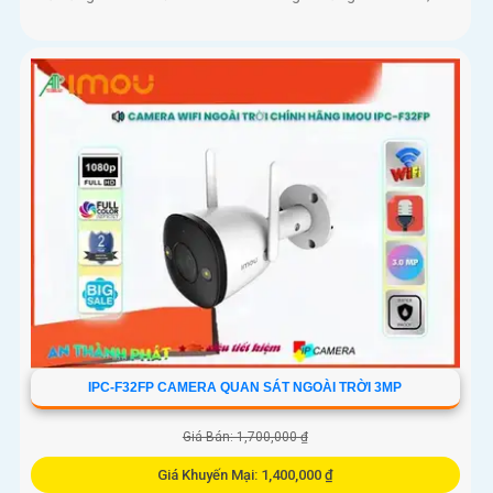
IPC-F32FP CAMERA QUAN SÁT NGOÀI TRỜI 3MP
Giá Bán: 1,700,000 ₫
Giá Khuyến Mại: 1,400,000 ₫