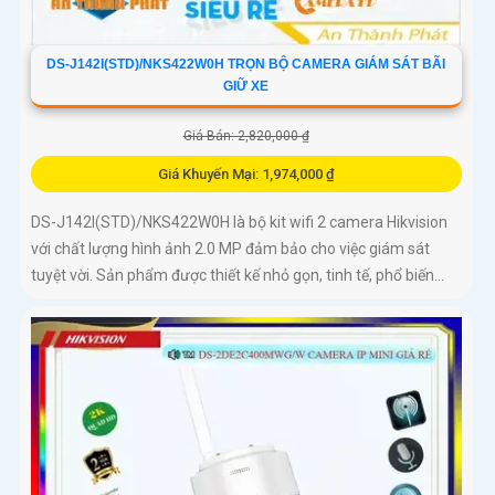
DS-J142I(STD)/NKS422W0H TRỌN BỘ CAMERA GIÁM SÁT BÃI
GIỮ XE
Giá Bán: 2,820,000 ₫
Giá Khuyến Mại: 1,974,000 ₫
DS-J142I(STD)/NKS422W0H là bộ kit wifi 2 camera Hikvision
với chất lượng hình ảnh 2.0 MP đảm bảo cho việc giám sát
tuyệt vời. Sản phẩm được thiết kế nhỏ gọn, tinh tế, phổ biến...