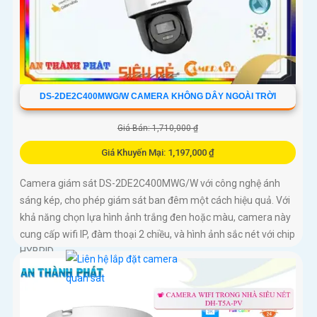
DS-2DE2C400MWG/W CAMERA KHÔNG DÂY NGOÀI TRỜI
Giá Bán: 1,710,000 ₫
Giá Khuyến Mại: 1,197,000 ₫
Camera giám sát DS-2DE2C400MWG/W với công nghệ ánh
sáng kép, cho phép giám sát ban đêm một cách hiệu quả. Với
khả năng chọn lựa hình ảnh trắng đen hoặc màu, camera này
cung cấp wifi IP, đàm thoại 2 chiều, và hình ảnh sắc nét với chip
HYBRID