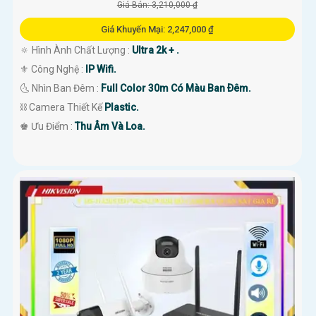
Giá Bán: 3,210,000 ₫
Giá Khuyến Mại: 2,247,000 ₫
🔅 Hình Ành Chất Lượng :
Ultra 2k + .
⚜️ Công Nghệ :
IP Wifi.
🌜 Nhìn Ban Đêm :
Full Color 30m Có Màu Ban Ðêm.
⛓ Camera Thiết Kế
Plastic.
️♚ Ưu Điểm :
Thu Âm Và Loa.