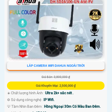
LẮP CAMERA WIFI DAHUA NGOÀI TRỜI
Giá Bán: 3,800,000 ₫
Giá Khuyến Mại: 2,500,000 ₫
☀️ Chất lượng hình Ảnh :
Ultra 2k+ sắc nét .
⚙ Sử dụng công nghệ :
IP Wifi.
💡 Tầm Nhìn Ban Đêm :
Hồng Ngoại 30m Có Màu Ban Đêm.