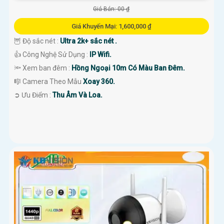
Giá Bán: 00 ₫
Giá Khuyến Mại: 1,600,000 ₫
🦉 Độ sắc nét :
Ultra 2k+ sắc nét .
👍 Công Nghệ Sử Dụng :
IP Wifi.
🔦 Xem ban đêm :
Hồng Ngoại 10m Có Màu Ban Đêm.
🎼️ Camera Theo Mẫu
Xoay 360.
️➲ Ưu Điểm :
Thu Âm Và Loa.