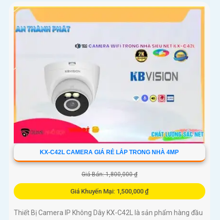
KX-C42L CAMERA GIÁ RẺ LẮP TRONG NHÀ 4MP
Giá Bán: 1,800,000 ₫
Giá Khuyến Mại: 1,500,000 ₫
Thiết Bị Camera IP Không Dây KX-C42L là sản phẩm hàng đầu