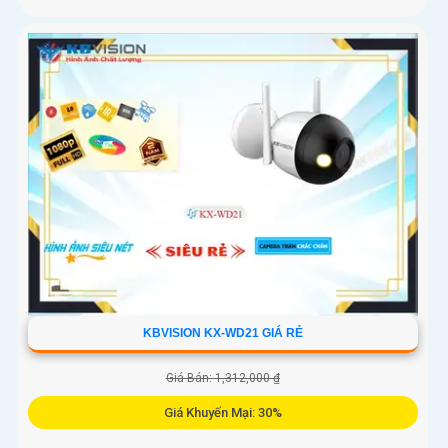
KBVISION KX-WD21 GIÁ RẺ
Giá Bán: 1,312,000 ₫
Giá Khuyến Mại: 30%