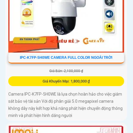
IPC-K7FP-5H0WE CAMERA FULL COLOR NGOÀI TRỜI
Giá Bán: 2,100,000 ₫
Giá Khuyến Mại: 1,800,000 ₫
Camera IPC-K7FP-5H0WE là lựa chọn hoàn hảo cho việc giám
sát bảo vệ tài sản Với độ phân giải 5.0 megapixel camera
không dây này kết hợp khả năng phát hiện chuyển động thông
minh và phát hiện hình dáng người