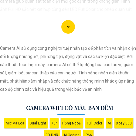
camera giúp quan sát toàn diện mọi góc cạnh trong không gian. Hình
ảnh Full HD sắc nét kết hợp cùng đèn LED Full Color cho phép quan sát
rõ ràng ngay cả trong bóng tối. Tích hợp nhiều tính năng như ghi hình khi
phát hiện chuyển động, lưu trữ dữ liệu trên thẻ nhớ và đám mây, hỗ trợ
giao tiếp 2 chiều, nhận diện khuôn mặt và cảm biến AI, camera mang lại
hiệu quả bảo mật tối ưu. Thiết kế nhỏ gọn và dễ dàng lắp đặt ở nhiều vị
Camera AI sử dụng công nghệ trí tuệ nhân tạo để phân tích và nhận diện
trí, tiết kiệm chi phí và thuận tiện cho người dùng.
đối tượng như người, phương tiện, động vật và các sự kiện đặc biệt. Với
các thuật toán học máy, camera AI có thể tự động hóa các tác vụ giám
sát, giảm bớt sự can thiệp của con người. Tính năng nhận diện khuôn
mặt, phát hiện xâm nhập và các chức năng thông minh khác giúp nâng
cao độ chính xác và hiệu quả trong việc bảo vệ an ninh.
CAMERA WIFI CÓ MÀU BAN ĐÊM
Mic Và Loa
Dual Light
78°
Hồng Ngoại
Full Color
AI
Xoay 360
3D DNR
AI Coding
IP66