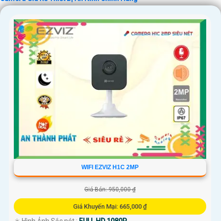
'
WIFI EZVIZ H1C 2MP
Giá Bán: 950,000 ₫
Giá Khuyến Mại: 665,000 ₫