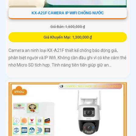
KX-A21F CAMERA IP WIFI CHỐNG NƯỚC
Giá Bán: 1,600,000 ₫
Giá Khuyến Mại: 1,300,000 ₫
Camera an ninh loại KX-A21F thiết kế chống báo động giả,
phân biệt người và IP Wifi. Không cần đầu ghi vì có khe cắm thẻ
nhớ Micro SD tích hợp. Tính năng tiên tiến giúp giữ an...