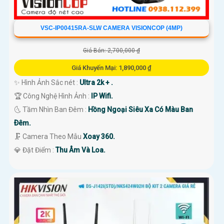
VSC-IP00415RA-SLW CAMERA VISIONCOP (4MP)
Giá Bán: 2,700,000 ₫
Giá Khuyến Mại: 1,890,000 ₫
✨ Hình Ảnh Sắc nét :
Ultra 2k + .
🏆 Công Nghệ Hình Ảnh :
IP Wifi.
🌜 Tầm Nhìn Ban Đêm :
Hồng Ngoại Siêu Xa Có Màu Ban
Ðêm.
🗜️ Camera Theo Mẫu
Xoay 360.
️💎 Đặt Điểm :
Thu Âm Và Loa.