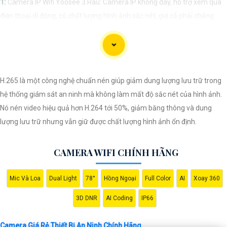
1:
Camera IP Wifi Yoosee 3 Râu: Camera IP không dây, hỗ trợ xem qua
điện thoại di động, có chất lượng hình ảnh sắc nét, giá cả phải chăng.
🎬
2:
Camera Vantech VP-C2112CP: Camera dạng dome, chất lượng
Full HD, hỗ trợ xoay 360 độ, phù hợp cho việc lắp đặt trong nhà hoặc
ngoài trời.
🌈
3:
Camera Hikvision DS-2CE56C0T-IRP: Camera thân hồng ngoại,
H.265 là một công nghệ chuẩn nén giúp giảm dung lượng lưu trữ trong
chất lượng 1MP, có khả năng quan sát ban đêm tốt, sắc nét.
hệ thống giám sát an ninh mà không làm mất độ sắc nét của hình ảnh.
🔖
4:
Camera Dahua HAC-HDBW1200RP-Z: Camera dome chất lượng
Nó nén video hiệu quả hơn H.264 tới 50%, giảm băng thông và dung
2MP, hỗ trợ các tính năng như chống ngược sáng, chống nước.
lượng lưu trữ nhưng vẫn giữ được chất lượng hình ảnh ổn định.
Nhớ kiểm tra kỹ thông số kỹ thuật cũng như nguồn gốc xuất xứ của sản
phẩm trước khi mua nhé để
Hoàn toàn tin cậy
là sản phẩm chính hãng
CAMERA WIFI CHÍNH HÃNG
và đáng tin cậy.
Mic Và Loa
Dual Light
78°
Hồng Ngoại
Full Color
AI
Xoay 360
3D DNR
AI Coding
IP66
Camera Giá Rẻ Thiết Bị An Ninh Chính Hãng