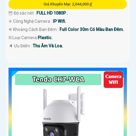
Giá Khuyến Mại: 2,044,000 ₫
🦉 Độ sắc nét :
FULL HD 1080P .
✳️ Công Nghệ Camera :
IP Wifi.
❈ Khoảng Cách Ban Đêm :
Full Color 30m Có Màu Ban Ðêm.
⛓ Loại Camera
Plastic.
️🔈 Ưu Điểm :
Thu Âm Và Loa.