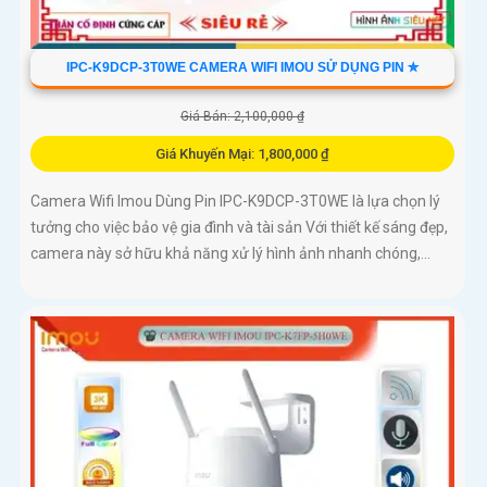
IPC-K9DCP-3T0WE CAMERA WIFI IMOU SỬ DỤNG PIN ✮
Giá Bán: 2,100,000 ₫
Giá Khuyến Mại: 1,800,000 ₫
Camera Wifi Imou Dùng Pin IPC-K9DCP-3T0WE là lựa chọn lý
tưởng cho việc bảo vệ gia đình và tài sản Với thiết kế sáng đẹp,
camera này sở hữu khả năng xử lý hình ảnh nhanh chóng,...