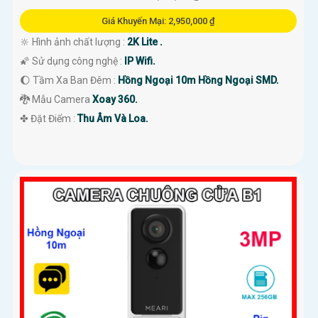
Giá Khuyến Mại: 2,950,000 ₫
🔆 Hình ảnh chất lượng :
2K Lite .
🌠 Sử dụng công nghệ :
IP Wifi.
🌔 Tầm Xa Ban Đêm :
Hồng Ngoại 10m Hồng Ngoại SMD.
🐉️ Mẫu Camera
Xoay 360.
️✤ Đặt Điểm :
Thu Âm Và Loa.