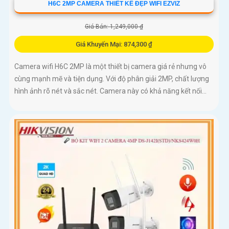
H6C 2MP CAMERA THIẾT KẾ ĐẸP WIFI EZVIZ
Giá Bán: 1,249,000 ₫
Giá Khuyến Mại: 874,300 ₫
Camera wifi H6C 2MP là một thiết bị camera giá rẻ nhưng vô
cùng mạnh mẽ và tiện dụng. Với độ phân giải 2MP, chất lượng
hình ảnh rõ nét và sắc nét. Camera này có khả năng kết nối...