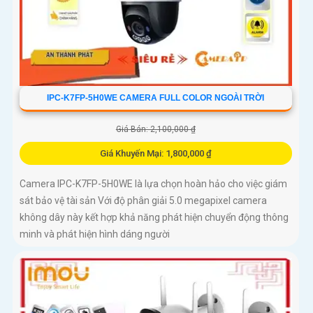
IPC-K7FP-5H0WE CAMERA FULL COLOR NGOÀI TRỜI
Giá Bán: 2,100,000 ₫
Giá Khuyến Mại: 1,800,000 ₫
Camera IPC-K7FP-5H0WE là lựa chọn hoàn hảo cho việc giám
sát bảo vệ tài sản Với độ phân giải 5.0 megapixel camera
không dây này kết hợp khả năng phát hiện chuyển động thông
minh và phát hiện hình dáng người