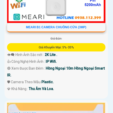
MEARI B1 CAMERA CHUÔNG CỬA (3MP)
Giá Bán:
Giá Khuyến Mại: 5%-35%
👁️‍🗨 Hình Ảnh Sắc nét :
2K Lite .
👍 Công Nghệ Hình Ảnh :
IP Wifi.
🔴 Xem Được Ban Đêm :
Hồng Ngoại 10m Hồng Ngoại Smart
IR.
🛡 Camera Theo Mẫu
Plastic.
️💎 Khả Năng :
Thu Âm Và Loa.