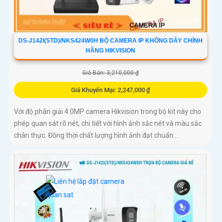
DS-J142I(STD)/NKS424W0H BỘ CAMERA IP KHÔNG DÂY CHÍNH
HÃNG HIKVISION
Giá Bán: 3,210,000 ₫
Giá Khuyến Mại: 2,247,000 ₫
Với độ phân giải 4.0MP camera Hikvision trong bộ kit này cho
phép quan sát rõ nét, chi tiết với hình ảnh sắc nét và màu sắc
chân thực. Đồng thời chất lượng hình ảnh đạt chuẩn...