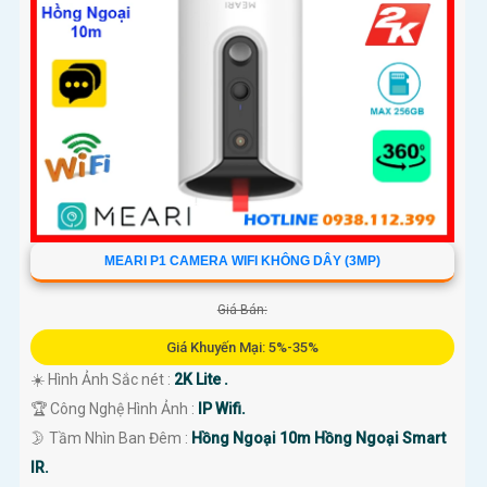
MEARI P1 CAMERA WIFI KHÔNG DÂY (3MP)
Giá Bán:
Giá Khuyến Mại: 5%-35%
☀️ Hình Ảnh Sắc nét :
2K Lite .
🏆 Công Nghệ Hình Ảnh :
IP Wifi.
🌛 Tầm Nhìn Ban Đêm :
Hồng Ngoại 10m Hồng Ngoại Smart
IR.