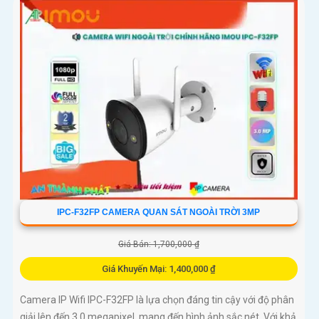
IPC-F32FP CAMERA QUAN SÁT NGOÀI TRỜI 3MP
Giá Bán: 1,700,000 ₫
Giá Khuyến Mại: 1,400,000 ₫
Camera IP Wifi IPC-F32FP là lựa chọn đáng tin cậy với độ phân
giải lên đến 3.0 megapixel, mang đến hình ảnh sắc nét. Với khả