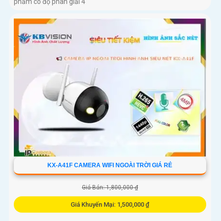
phẩm có độ phân giải 4
KX-A41F CAMERA WIFI NGOÀI TRỜI GIÁ RẺ
Giá Bán: 1,800,000 ₫
Giá Khuyến Mại: 1,500,000 ₫