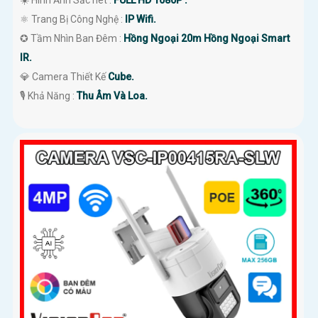
☀️ Hình Ảnh Sắc nét :
FULL HD 1080P .
⚛️ Trang Bị Công Nghệ :
IP Wifi.
✪ Tầm Nhìn Ban Đêm :
Hồng Ngoại 20m Hồng Ngoại Smart
IR.
💎 Camera Thiết Kế
Cube.
️🎙 Khả Năng :
Thu Âm Và Loa.