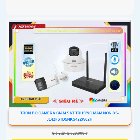
TRỌN BỘ CAMERA GIÁM SÁT TRƯỜNG MẦM NON DS-
J142I(STD)/NKS422W02H
Giá Bán: 2,920,000 ₫