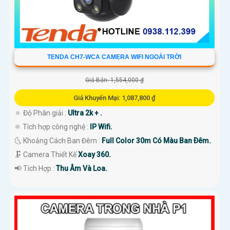
TENDA CH7-WCA CAMERA WIFI NGOÀI TRỜI
Giá Bán: 1,554,000 ₫
Giá Khuyến Mại: 1,087,800 ₫
🔅 Độ Phân giải :
Ultra 2k + .
⚛️ Tích hợp công nghệ :
IP Wifi.
🌜 Khoảng Cách Ban Đêm :
Full Color 30m Có Màu Ban Ðêm.
🗜️ Camera Thiết Kế
Xoay 360.
️📢 Tích Hợp :
Thu Âm Và Loa.