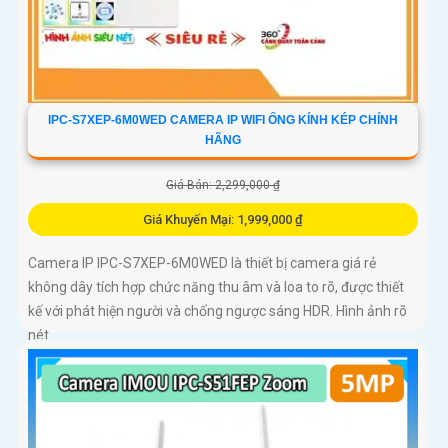
IPC-S7XEP-6M0WED CAMERA IP WIFI ỐNG KÍNH KÉP CHÍNH
HÃNG
Giá Bán: 2,299,000 ₫
Giá Khuyến Mại: 1,999,000 ₫
Camera IP IPC-S7XEP-6M0WED là thiết bị camera giá rẻ
không dây tích hợp chức năng thu âm và loa to rõ, được thiết
kế với phát hiện người và chống ngược sáng HDR. Hình ảnh rõ
nét...