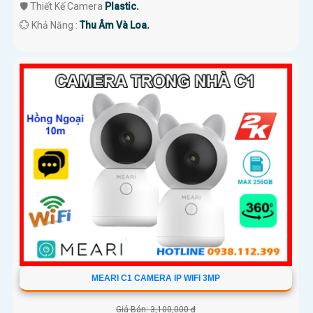
🛡 Thiết Kế Camera
Plastic.
️💮 Khả Năng :
Thu Âm Và Loa.
MEARI C1 CAMERA IP WIFI 3MP
Giá Bán: 3,100,000 ₫