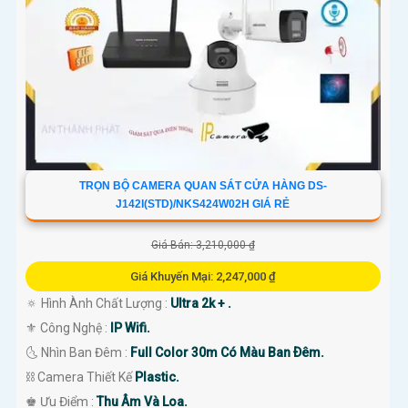
TRỌN BỘ CAMERA QUAN SÁT CỬA HÀNG DS-
J142I(STD)/NKS424W02H GIÁ RẺ
Giá Bán: 3,210,000 ₫
Giá Khuyến Mại: 2,247,000 ₫
🔅 Hình Ành Chất Lượng :
Ultra 2k + .
⚜️ Công Nghệ :
IP Wifi.
🌜 Nhìn Ban Đêm :
Full Color 30m Có Màu Ban Ðêm.
⛓ Camera Thiết Kế
Plastic.
️♚ Ưu Điểm :
Thu Âm Và Loa.