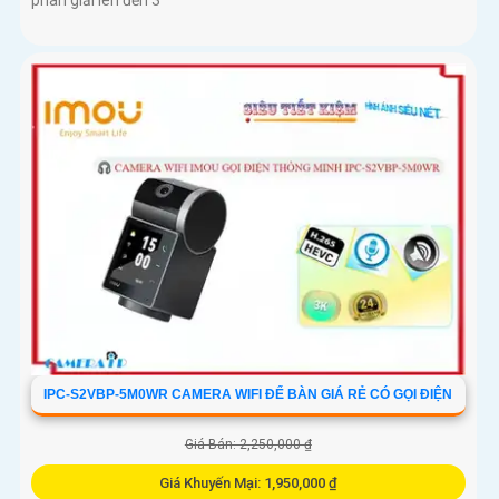
phân giải lên đến 3
IPC-S2VBP-5M0WR CAMERA WIFI ĐỂ BÀN GIÁ RẺ CÓ GỌI ĐIỆN
Giá Bán: 2,250,000 ₫
Giá Khuyến Mại: 1,950,000 ₫