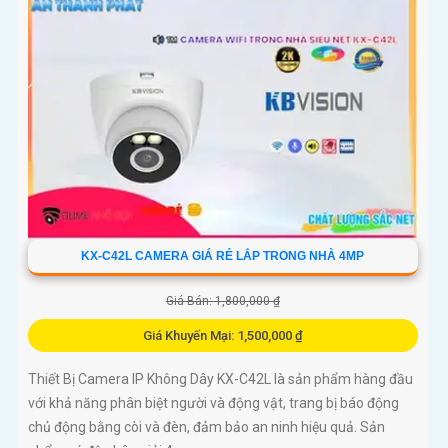
KX-C42L CAMERA GIÁ RẺ LẮP TRONG NHÀ 4MP
Giá Bán: 1,800,000 ₫
Giá Khuyến Mại: 1,500,000 ₫
Thiết Bị Camera IP Không Dây KX-C42L là sản phẩm hàng đầu
với khả năng phân biệt người và động vật, trang bị báo động
chủ động bằng còi và đèn, đảm bảo an ninh hiệu quả. Sản