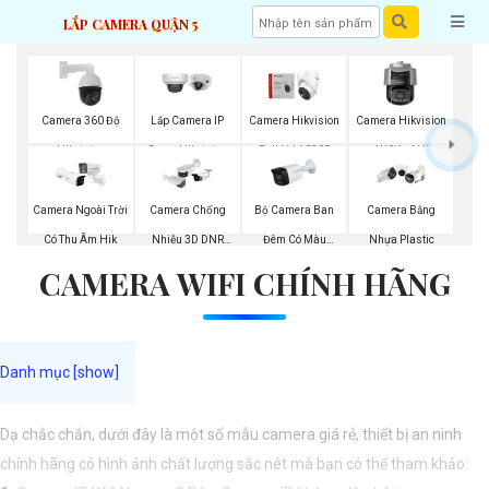
LẮP CAMERA QUẬN 5
Camera 360 Độ
Lắp Camera IP
Camera Hikvision
Camera Hikvision
Hikvision
Dome Hikvision
Full Hd 1080P
4K Siêu Nét
Bộ Camera Ban
Camera Ngoài Trời
Camera Chống
Camera Bằng
Đêm Có Màu
Có Thu Âm Hik
Nhiễu 3D DNR
Nhựa Plastic
CAMERA WIFI CHÍNH HÃNG
Kbvision
Hikvison
Dạ chắc chắn, dưới đây là một số mẫu camera giá rẻ, thiết bị an ninh
chính hãng có hình ảnh chất lượng sắc nét mà bạn có thể tham khảo: