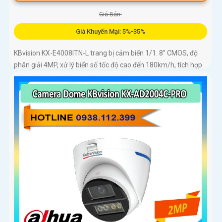
Giá Bán:
Giá Khuyến Mại: 5%-35%
KBvision KX-E4008ITN-L trang bị cảm biến 1/1. 8” CMOS, độ
phân giải 4MP, xử lý biển số tốc độ cao đến 180km/h, tích hợp
GPS, LED sáng ấm, chuẩn IP67/IK10, khả năng phân tích vi
phạm vượt trội: lấn làn, đi ngược chiều, phát hiện kẹt xe, ANPR
chính xác >99%