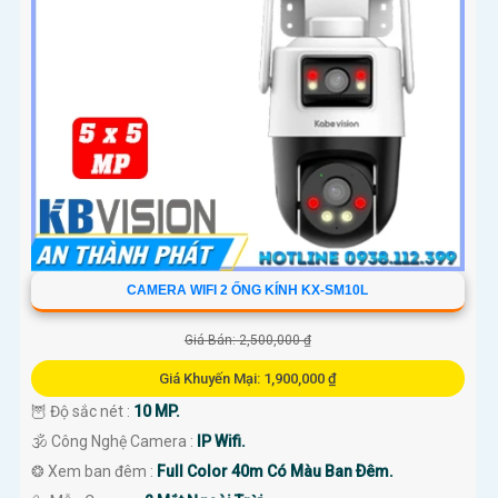
CAMERA WIFI 2 ỐNG KÍNH KX-SM10L
Giá Bán: 2,500,000 ₫
Giá Khuyến Mại: 1,900,000 ₫
🦉 Độ sắc nét :
10 MP.
🕉️ Công Nghệ Camera :
IP Wifi.
❂ Xem ban đêm :
Full Color 40m Có Màu Ban Ðêm.