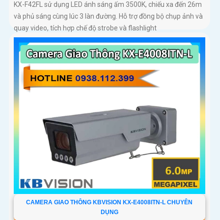
KX-F42FL sử dụng LED ánh sáng ấm 3500K, chiếu xa đến 26m
và phủ sáng cùng lúc 3 làn đường. Hỗ trợ đồng bộ chụp ảnh và
quay video, tích hợp chế độ strobe và flashlight
CAMERA GIAO THÔNG KBVISION KX-E4008ITN-L CHUYÊN
DỤNG