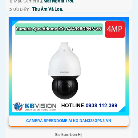
🔩 Mẫu Camera
2 Mắt Ngoài Trời.
️➲ Ưu Điểm :
Thu Âm Và Loa.
CAMERA SPEEDDOME AI KX-DAI4328GPN3-VN
Giá Bán: Liên Hệ