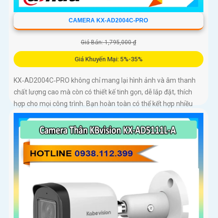
CAMERA KX-AD2004C-PRO
Giá Bán: 1,795,000 ₫
Giá Khuyến Mại: 5%-35%
KX‑AD2004C‑PRO không chỉ mang lại hình ảnh và âm thanh
chất lượng cao mà còn có thiết kế tinh gọn, dễ lắp đặt, thích
hợp cho mọi công trình. Bạn hoàn toàn có thể kết hợp nhiều
camera cùng loại trong một hệ thống để giám sát toàn bộ
không gian một cách hiệu quả, tiết kiệm thời gian và chi phí