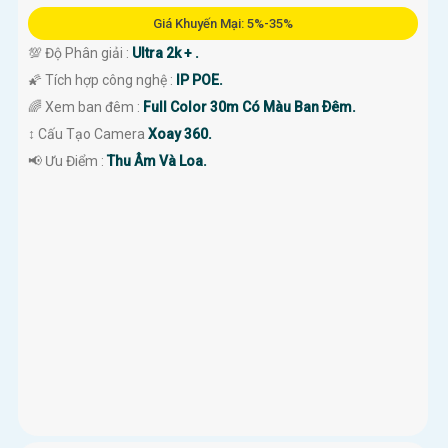
Giá Khuyến Mại: 5%-35%
💯 Độ Phân giải :
Ultra 2k + .
🌠 Tích hợp công nghệ :
IP POE.
🌈 Xem ban đêm :
Full Color 30m Có Màu Ban Ðêm.
↕️ Cấu Tạo Camera
Xoay 360.
️📢 Ưu Điểm :
Thu Âm Và Loa.