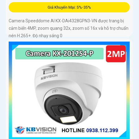
Giá Khuyến Mại: 5%-35%
Camera Speeddome AI KX-DAi4328GPN3-VN được trang bị
cảm biến 4MP, zoom quang 32x, zoom số 16x và hỗ trợ chuẩn
nén H.265+. Độ nhạy sáng 0