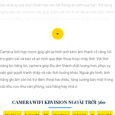
nét sẽ là sự lựa chọn hoàn hảo cho hệ thống an ninh của bạn. Với công
nghệ hiện đại, camera này giúp giám sát mọi hoạt động một cách chính
xác và rõ ràng. Tích hợp công nghệ AI, camera này có khả năng nhận
diện và phân biệt đối tượng, giúp tăng cường hiệu quả giám sát và bảo
vệ.
Hãy chọn Camera Speed Dome Công Nghệ AI để
nâng cao an toàn
an
toàn cho gia đình, doanh nghiệp của bạn và hãy đầu tư vào một giải
Camera tích hợp micro giúp ghi lại hình ảnh kèm âm thanh rõ ràng, hỗ
pháp an ninh đáng tin cậy.
trợ giám sát và bảo vệ an ninh qua điện thoại hoặc máy tính. Với tính
năng lọc tiếng ồn, camera giúp thu âm thanh chất lượng hơn, phục vụ
việc giải quyết tranh chấp và các tình huống khác. Ngoài ghi hình, tính
năng ghi âm còn hỗ trợ đàm thoại hai chiều, tăng cường bảo mật trong
các khu vực như văn phòng, cửa hàng hay nhà ở.
CAMERA WIFI KBVISION NGOÀI TRỜI 360