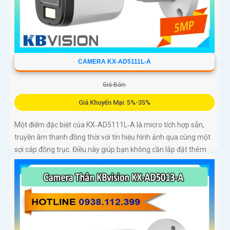
CAMERA KX-AD5111L-A
Giá Bán:
Giá Khuyến Mại: 5%-35%
Một điểm đặc biệt của KX‑AD5111L‑A là micro tích hợp sẵn,
truyền âm thanh đồng thời với tín hiệu hình ảnh qua cùng một
sợi cáp đồng trục. Điều này giúp bạn không cần lắp đặt thêm
micro rời, giảm thiểu chi phí và thời gian thi công