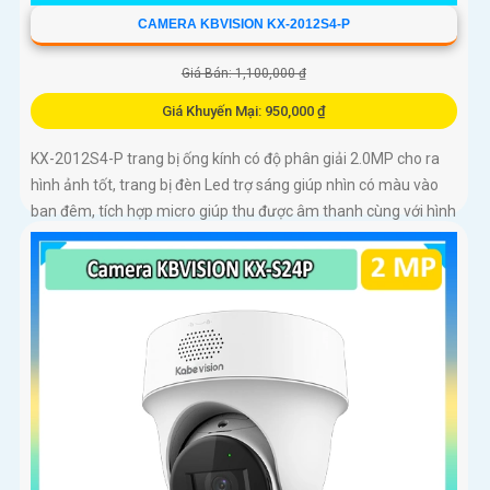
CAMERA KBVISION KX-2012S4-P
Giá Bán: 1,100,000 ₫
Giá Khuyến Mại: 950,000 ₫
KX-2012S4-P trang bị ống kính có độ phân giải 2.0MP cho ra
hình ảnh tốt, trang bị đèn Led trợ sáng giúp nhìn có màu vào
ban đêm, tích hợp micro giúp thu được âm thanh cùng với hình
ảnh, camera này sẽ sử dụng chung với đầu ghi hình