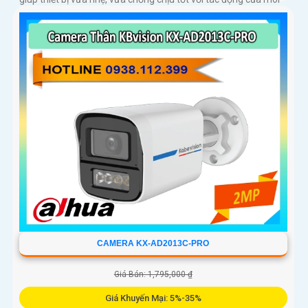
trường bên ngoài
CAMERA KX-AD2013C-PRO
Giá Bán: 1,795,000 ₫
Giá Khuyến Mại: 5%-35%