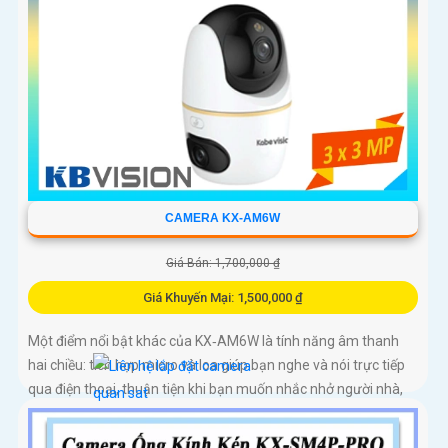
CAMERA KX-AM6W
Giá Bán: 1,700,000 ₫
Giá Khuyến Mại: 1,500,000 ₫
Một điểm nổi bật khác của KX‑AM6W là tính năng âm thanh
hai chiều: tích hợp micro và loa giúp bạn nghe và nói trực tiếp
qua điện thoại, thuận tiện khi bạn muốn nhắc nhở người nhà,
trò chuyện với khách hoặc cảnh báo người lạ. Kết hợp với khả
năng lưu trữ thẻ nhớ và xem lại nhanh chóng, đây thực sự là