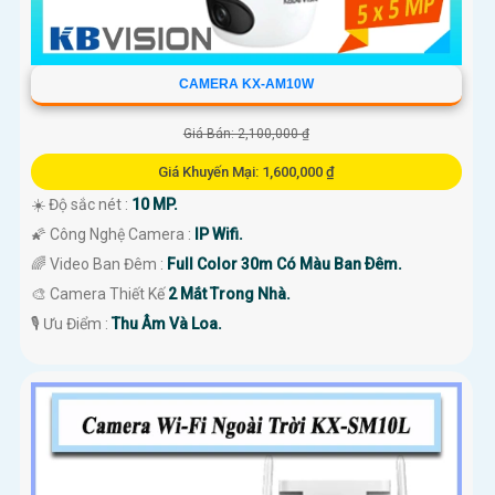
CAMERA KX-AM10W
Giá Bán: 2,100,000 ₫
Giá Khuyến Mại: 1,600,000 ₫
☀️ Độ sắc nét :
10 MP.
🌠 Công Nghệ Camera :
IP Wifi.
🌈 Video Ban Đêm :
Full Color 30m Có Màu Ban Ðêm.
🎨 Camera Thiết Kế
2 Mắt Trong Nhà.
️🎙 Ưu Điểm :
Thu Âm Và Loa.