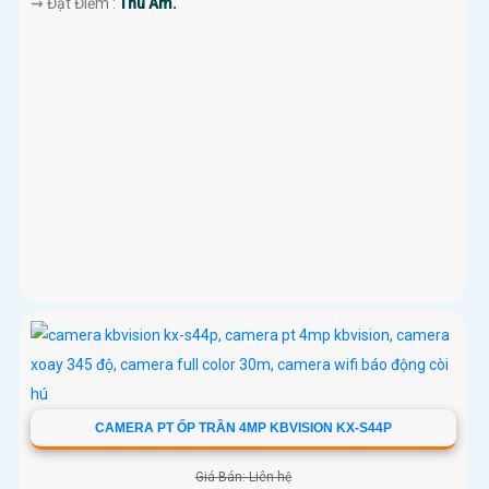
️⇝ Đặt Điểm :
Thu Âm.
CAMERA PT ỐP TRẦN 4MP KBVISION KX-S44P
Giá Bán: Liên hệ