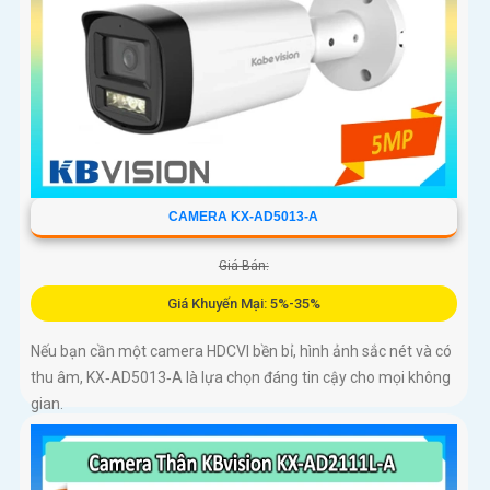
CAMERA KX-AD5013-A
Giá Bán:
Giá Khuyến Mại: 5%-35%
Nếu bạn cần một camera HDCVI bền bỉ, hình ảnh sắc nét và có
thu âm, KX‑AD5013‑A là lựa chọn đáng tin cậy cho mọi không
gian.