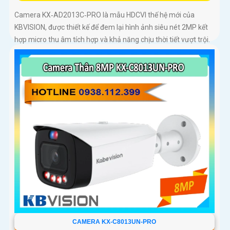
Camera KX‑AD2013C‑PRO là mẫu HDCVI thế hệ mới của
KBVISION, được thiết kế để đem lại hình ảnh siêu nét 2MP kết
hợp micro thu âm tích hợp và khả năng chịu thời tiết vượt trội.
Đây là giải pháp giám sát đáng tin cậy cho gia đình, cửa hàng,
nhà kho, xưởng sản xuất… hoạt động bền bỉ cả ngày lẫn đêm
CAMERA KX-C8013UN-PRO