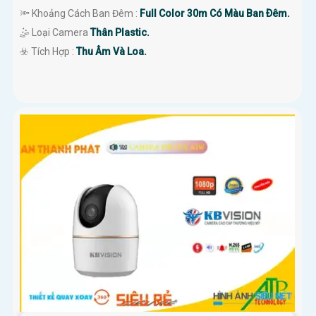
🔦 Khoảng Cách Ban Đêm :
Full Color 30m Có Màu Ban Ðêm.
🤹 Loại Camera
Thân Plastic.
️☣️ Tích Hợp :
Thu Âm Và Loa.