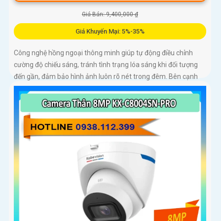
Giá Bán: 9,400,000 ₫
Giá Khuyến Mại: 5%-35%
Công nghệ hồng ngoại thông minh giúp tự động điều chỉnh
cường độ chiếu sáng, tránh tình trạng lóa sáng khi đối tượng
đến gần, đảm bảo hình ảnh luôn rõ nét trong đêm. Bên cạnh
đó, công nghệ giảm nhiễu 3DNR và chống ngược sáng DWDR
giúp camera tái tạo màu sắc chính xác và rõ ràng trong mọi
điều kiện ánh sáng phức tạp như ngược sáng mạnh hay thiếu
sáng