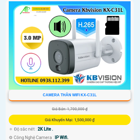
CAMERA THÂN WIFI KX-C31L
Giá Bán: 1,700,000 ₫
Giá Khuyến Mại: 1,500,000 ₫
🔅 Độ sắc nét :
2K Lite .
⚙ Công Nghệ Camera :
IP Wifi.