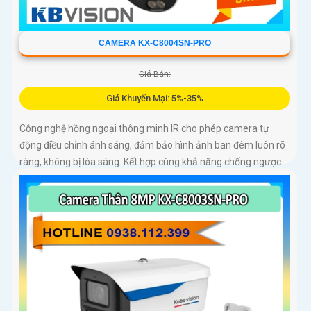
CAMERA KX-C8004SN-PRO
Giá Bán:
Giá Khuyến Mại: 5%-35%
Công nghệ hồng ngoại thông minh IR cho phép camera tự
động điều chỉnh ánh sáng, đảm bảo hình ảnh ban đêm luôn rõ
ràng, không bị lóa sáng. Kết hợp cùng khả năng chống ngược
sáng (DWDR) và giảm nhiễu (3DNR), hình ảnh thu được luôn
mượt mà, màu sắc chân thực và chi tiết rõ nét, ngay cả trong
môi trường ánh sáng yếu hoặc ánh sáng phức tạp như ngược
sáng hoặc chói nắng