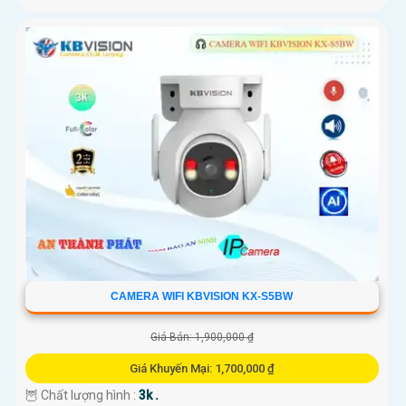
CAMERA WIFI KBVISION KX-S5BW
Giá Bán: 1,900,000 ₫
Giá Khuyến Mại: 1,700,000 ₫
🦉 Chất lượng hình :
3k .