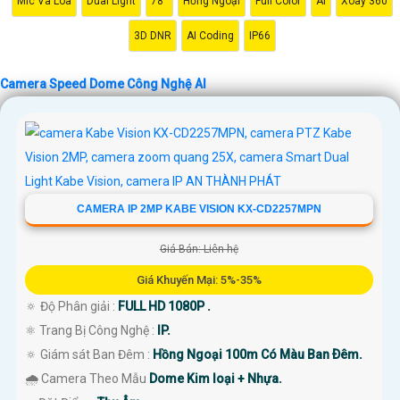
Mic Và Loa
Dual Light
78°
Hồng Ngoại
Full Color
AI
Xoay 360
'
3D DNR
AI Coding
IP66
Camera Speed Dome Công Nghệ AI
CAMERA IP 2MP KABE VISION KX-CD2257MPN
Giá Bán: Liên hệ
Giá Khuyến Mại: 5%-35%
🔅 Độ Phân giải :
FULL HD 1080P .
⚛️ Trang Bị Công Nghệ :
IP.
🔅 Giám sát Ban Đêm :
Hồng Ngoại 100m Có Màu Ban Ðêm.
🌧️ Camera Theo Mẫu
Dome Kim loại + Nhựa.