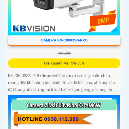
CAMERA KX-C8003SN-PRO
Giá Bán:
Giá Khuyến Mại: 5%-35%
KX-C8003SN-PRO được chế tác với vỏ kim loại chắc chắn,
mang đến khả năng tản nhiệt tốt và độ bền cao, phù hợp lắp
đặt trong nhà lẫn ngoài trời. Thiết kế gọn gàng, dễ dàng thi
công, tiết kiệm thời gian và chi phí cho người dùng