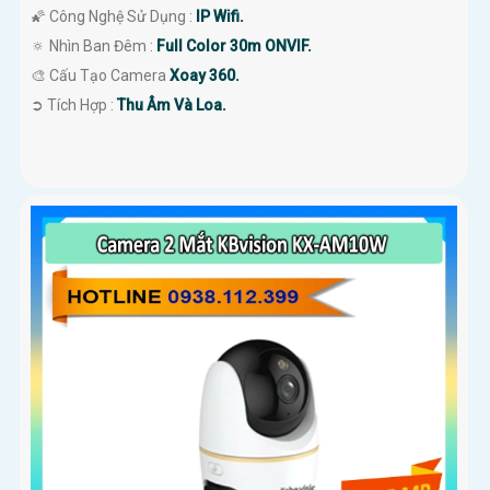
🌠 Công Nghệ Sử Dụng :
IP Wifi.
🔅 Nhìn Ban Đêm :
Full Color 30m ONVIF.
🎨 Cấu Tạo Camera
Xoay 360.
️➲ Tích Hợp :
Thu Âm Và Loa.