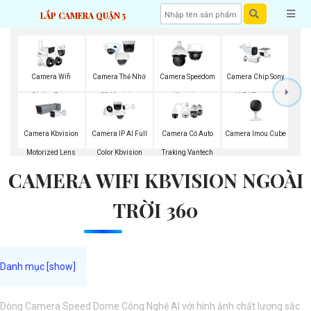
LẮP CAMERA QUẬN 5
Camera Wifi
Camera Thẻ Nhớ
Camera Speedom
Camera Chip Sony
Chống Trộm
SD Kbvision
Kbvision
NIR KBvision
Kbvision
Camera Imou Cube
Camera Kbvision
Camera IP AI Full
Camera Có Auto
Motorized Lens
Color Kbvision
Traking Vantech
CAMERA WIFI KBVISION NGOÀI
TRỜI 360
Dòng Camera Speed Dome Công Nghệ AI với hình ảnh chất lượng sắc