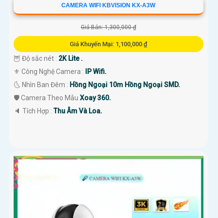
CAMERA WIFI KBVISION KX-A3W
Giá Bán: 1,300,000 ₫
Giá Khuyến Mại: 1,100,000 ₫
🦉 Độ sắc nét :
2K Lite .
⚜️ Công Nghệ Camera :
IP Wifi.
🌜 Nhìn Ban Đêm :
Hồng Ngoại 10m Hồng Ngoại SMD.
🛡 Camera Theo Mẫu
Xoay 360.
️🔈 Tích Hợp :
Thu Âm Và Loa.