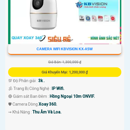
CAMERA WIFI KBVISION KX-A5W
Giá Bán: 1,300,000 ₫
Giá Khuyến Mại: 1,200,000 ₫
💯 Độ Phân giải :
3k .
🕉️ Trang Bị Công Nghệ :
IP Wifi.
🔴 Giám sát Ban Đêm :
Hồng Ngoại 10m ONVIF.
🛡 Camera Dòng
Xoay 360.
️⇝ Khả Năng :
Thu Âm Và Loa.