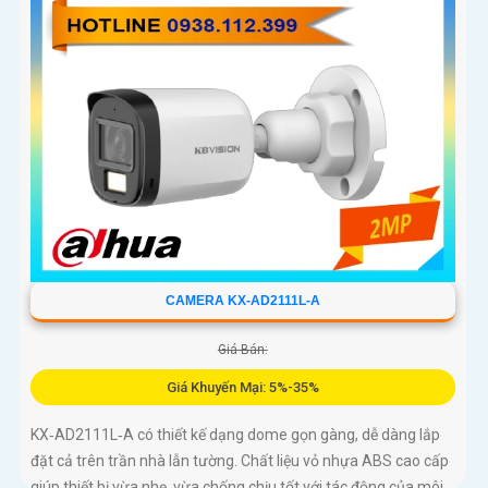
CAMERA KX-AD2111L-A
Giá Bán:
Giá Khuyến Mại: 5%-35%
KX‑AD2111L‑A có thiết kế dạng dome gọn gàng, dễ dàng lắp
đặt cả trên trần nhà lẫn tường. Chất liệu vỏ nhựa ABS cao cấp
giúp thiết bị vừa nhẹ, vừa chống chịu tốt với tác động của môi