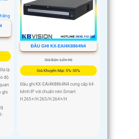
N
ĐẦU GHI KX-EAI4K8864N4
Giá Bán: Liên Hệ
Rẻ là
Giá Khuyến Mại: 5%-35%
ó độ
Đầu ghi KX-EAi4K8864N4 cung cấp 64
 quan
kênh IP với chuẩn nén Smart
 ghi
H.265+/H.265/H.264+/H
ng
X-