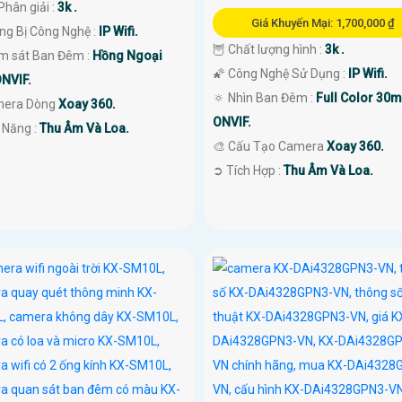
Phân giải :
3k .
Giá Khuyến Mại: 1,700,000 ₫
ang Bị Công Nghệ :
IP Wifi.
🦉 Chất lượng hình :
3k .
ám sát Ban Đêm :
Hồng Ngoại
🌠 Công Nghệ Sử Dụng :
IP Wifi.
NVIF.
🔅 Nhìn Ban Đêm :
Full Color 30m
mera Dòng
Xoay 360.
ONVIF.
 Năng :
Thu Âm Và Loa.
🎨 Cấu Tạo Camera
Xoay 360.
️➲ Tích Hợp :
Thu Âm Và Loa.