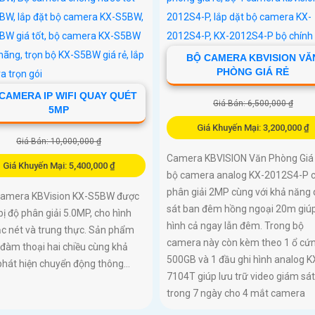
BỘ CAMERA KBVISION VĂ
PHÒNG GIÁ RẺ
CAMERA IP WIFI QUAY QUÉT
Giá Bán: 6,500,000 ₫
5MP
Giá Khuyến Mại: 3,200,000 ₫
Giá Bán: 10,000,000 ₫
Camera KBVISION Văn Phòng Giá 
Giá Khuyến Mại: 5,400,000 ₫
bộ camera analog KX-2012S4-P c
phân giải 2MP cùng với khả năng
Camera KBVision KX-S5BW được
sát ban đêm hồng ngoại 20m giúp
bị độ phân giải 5.0MP, cho hình
hình cả ngay lẫn đêm. Trong bộ
c nét và trung thực. Sản phẩm
camera này còn kèm theo 1 ổ cứ
 đàm thoại hai chiều cùng khả
500GB và 1 đầu ghi hình analog K
hát hiện chuyển động thông...
7104T giúp lưu trữ video giám sát
trong 7 ngày cho 4 mắt camera