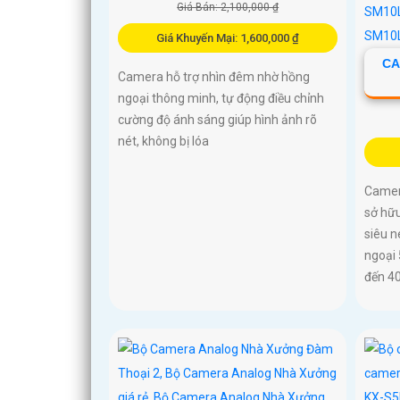
Giá Bán: 2,100,000 ₫
Giá Khuyến Mại: 1,600,000 ₫
CA
Camera hỗ trợ nhìn đêm nhờ hồng
ngoại thông minh, tự động điều chỉnh
cường độ ánh sáng giúp hình ảnh rõ
nét, không bị lóa
Camer
sở hữu
siêu n
ngoại
đến 4