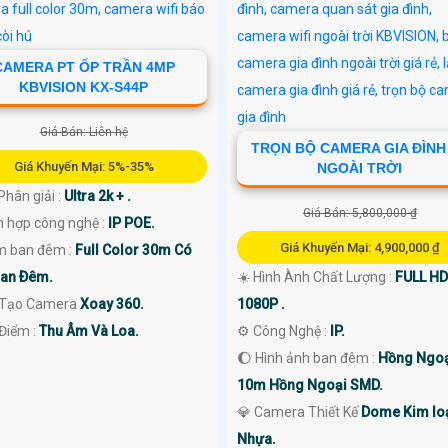
CAMERA PT ỐP TRẦN 4MP
KBVISION KX-S44P
Giá Bán: Liên hệ
TRỌN BỘ CAMERA GIA ĐÌNH
Giá Khuyến Mại: 5%-35%
NGOÀI TRỜI
Phân giải :
Ultra 2k + .
Giá Bán: 5,800,000 ₫
h hợp công nghệ :
IP POE.
Giá Khuyến Mại: 4,900,000 ₫
m ban đêm :
Full Color 30m Có
an Ðêm.
☀️ Hình Ành Chất Lượng :
FULL HD
u Tạo Camera
Xoay 360.
1080P .
 Điểm :
Thu Âm Và Loa.
⚙ Công Nghệ :
IP.
🌔 Hình ảnh ban đêm :
Hồng Ngoạ
10m Hồng Ngoại SMD.
💎 Camera Thiết Kế
Dome Kim loạ
Nhựa.