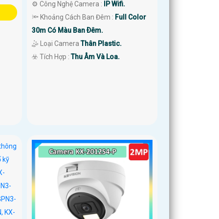
⚙ Công Nghệ Camera :
IP Wifi.
🔦 Khoảng Cách Ban Đêm :
Full Color
30m Có Màu Ban Ðêm.
🤹 Loại Camera
Thân Plastic.
️☣️ Tích Hợp :
Thu Âm Và Loa.