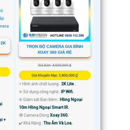
 2K
TRỌN BỘ CAMERA GIA ĐÌNH
XOAY 360 GIÁ RẺ
Giá Bán: 4,500,000 ₫
Giá Khuyến Mại: 3,800,000 ₫
️⚡ Hình ảnh chất lượng :
2K Lite .
✳️ Sử dụng công nghệ :
IP Wifi.
❈ Giám sát Ban Đêm :
Hồng Ngoại
i
10m Hồng Ngoại Smart IR.
🕸️ Camera Dòng
Xoay 360.
i +
️✔️ Khả Năng :
Thu Âm Và Loa.