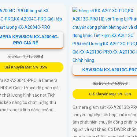
MERA KBVISION KX-A2004C-
PRO GIÁ RẺ
Giá Bán: 1,715,000 ₫
Giá Khuyến Mại: 5%-35%
KBVISION KX-A2013C-PR
a KX-A2004C-PRO là Camera
Giá Bán: 1,715,000 ₫
HDCVI Color Procó độ phân giải
Giá Khuyến Mại: 5%-35%
 chất lượng hình sắc nét Tích
c kép nâng có chất lượng thu
Camera giám sát KX-A2013C-PR
ợc trang bị tính năng chống...
chuyên nghiệp tích hợp chức năng
âm phát hiện chuyển động phân b
người và vật khác. Có DWDR chốn
ngược sáng chất lượng hình ảnh F