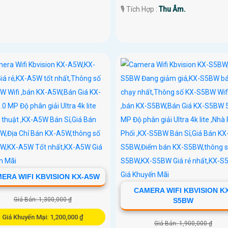
️🎙 Tích Hợp :
Thu Âm.
ERA WIFI KBVISION KX-A5W
CAMERA WIFI KBVISION K
Giá Bán: 1,300,000 ₫
S5BW
Giá Khuyến Mại: 1,200,000 ₫
Giá Bán: 1,900,000 ₫