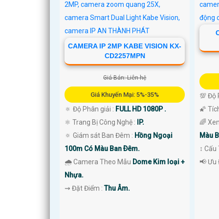
CAMERA IP 2MP KABE VISION KX-
CD2257MPN
Giá Bán: Liên hệ
Giá Khuyến Mại: 5%-35%
💯 Độ 
'
🔅 Độ Phân giải :
FULL HD 1080P .
🌠 Tíc
⚛️ Trang Bị Công Nghệ :
IP.
🌈 Xe
🔅 Giám sát Ban Đêm :
Hồng Ngoại
Màu B
100m Có Màu Ban Ðêm.
↕️ Cấ
🌧️ Camera Theo Mẫu
Dome Kim loại +
️📢 Ưu
Nhựa.
️⇝ Đặt Điểm :
Thu Âm.