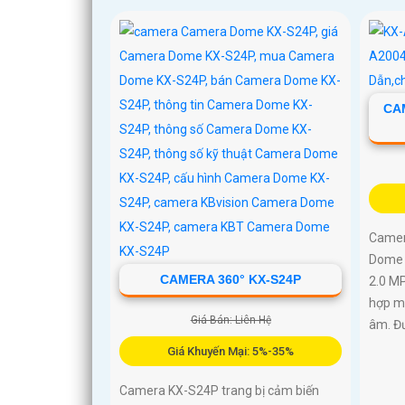
CA
Camer
Dome 
CAMERA 360° KX-S24P
2.0 MP
hợp mi
Giá Bán: Liên Hệ
âm. Đư
Giá Khuyến Mại: 5%-35%
Camera KX-S24P trang bị cảm biến