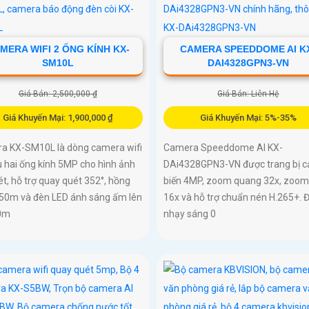
MERA WIFI 2 ỐNG KÍNH KX-
CAMERA SPEEDDOME AI K
SM10L
DAI4328GPN3-VN
Giá Bán: 2,500,000 ₫
Giá Bán: Liên Hệ
Giá Khuyến Mại: 1,900,000 ₫
Giá Khuyến Mại: 5%-35%
a KX-SM10L là dòng camera wifi
Camera Speeddome AI KX-
 hai ống kính 5MP cho hình ảnh
DAi4328GPN3-VN được trang bị 
ét, hỗ trợ quay quét 352°, hồng
biến 4MP, zoom quang 32x, zoom
 50m và đèn LED ánh sáng ấm lên
16x và hỗ trợ chuẩn nén H.265+. 
0m
nhạy sáng 0