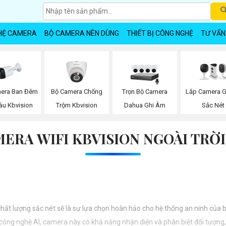
HỆ CAMERA
BỘ CAMERA NÊN DÙNG
THIẾT BỊ CÔNG NGHỆ
TƯ VẤN
era Ban Đêm
Bộ Camera Chống
Trọn Bộ Camera
Lắp Camera G
àu Kbvision
Trộm Kbvision
Dahua Ghi Âm
Sắc Nét
ERA WIFI KBVISION NGOÀI TRỜI
 lượng sắc nét sẽ là sự lựa chọn hoàn hảo cho hệ thống an ninh của bạ
công nghệ AI, camera này có khả năng nhận diện và phân biệt đối tượng,