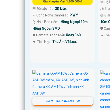
Giá Khuyến Mại: 1,100,000 ₫
💯 Độ 
🦉 Độ sắc nét :
2K Lite .
🕉️ Tr
⚜️ Công Nghệ Camera :
IP Wifi.
🔴 Gi
🌜 Nhìn Ban Đêm :
Hồng Ngoại 10m
10m O
Hồng Ngoại SMD.
🛡 Ca
🛡 Camera Theo Mẫu
Xoay 360.
️⇝ Khả
️🔈 Tích Hợp :
Thu Âm Và Loa.
CAMERA KX-AM10W