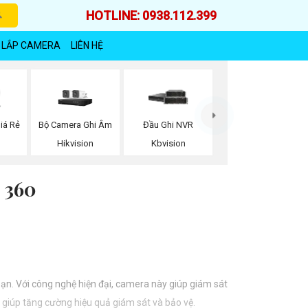
HOTLINE: 0938.112.399
 LẮP CAMERA
LIÊN HỆ
iá Rẻ
Bộ Camera Ghi Âm
Đầu Ghi NVR
Hikvision
Kbvision
 360
n. Với công nghệ hiện đại, camera này giúp giám sát
 giúp tăng cường hiệu quả giám sát và bảo vệ.