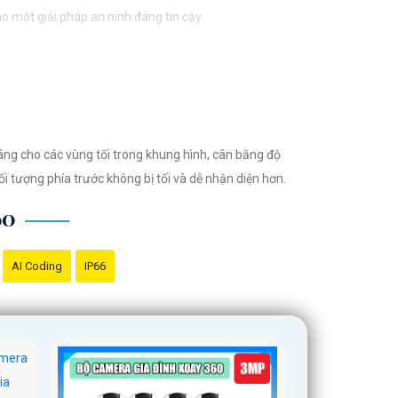
o một giải pháp an ninh đáng tin cậy.
áng cho các vùng tối trong khung hình, cân bằng độ
ối tượng phía trước không bị tối và dễ nhận diện hơn.
60
AI Coding
IP66