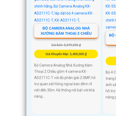
BỘ CAMERA ANALOG NHÀ
XƯỞNG ĐÀM THOẠI 2 CHIỀU
BỘ 
Giá Bán: 5,599,000 ₫
Giá Khuyến Mại: 3,400,000 ₫
Bộ Camera Analog Nhà Xưởng Đàm
Thoại 2 Chiều gồm 4 camera KX-
Bộ 4 
AD2111C-T với độ phân giải 2.0MP, hỗ
trang 
trợ quan sát hồng ngoại ban đêm rõ
ảnh sắ
nét đến 30m. Hệ thống nổi bật với khả
hỗ trợ
năng...
năng p