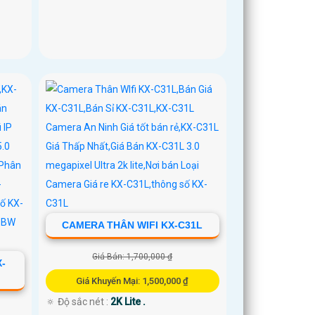
CAMERA THÂN WIFI KX-C31L
Giá Bán: 1,700,000 ₫
X-
Giá Khuyến Mại: 1,500,000 ₫
🔅 Độ sắc nét :
2K Lite .