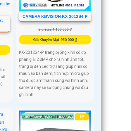
CAMERA KBVISION KX-2012S4-P
X-
Giá Bán: 1,100,000 ₫
Giá Khuyến Mại: 950,000 ₫
KX-2012S4-P trang bị ống kính có độ
phân giải 2.0MP cho ra hình ảnh tốt,
trang bị đèn Led trợ sáng giúp nhìn có
cảm
màu vào ban đêm, tích hợp micro giúp
 số
thu được âm thanh cùng với hình ảnh,
Độ
camera này sẽ sử dụng chung với đầu
ghi hình