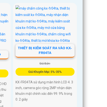
THIẾT BỊ KIỂM SOÁT RA VÀO KX-
FR04TA
O
Giá Bán:
Giá Khuyến Mại: 5%-35%
KX-FR04TA sử dụng màn hình LCD 4. 3
O HD
inch, camera góc rộng 2MP nhận diện
 thu
khuôn mặt chính xác đến 99. 9% trong
iệt
0. 2 giây
g
ull