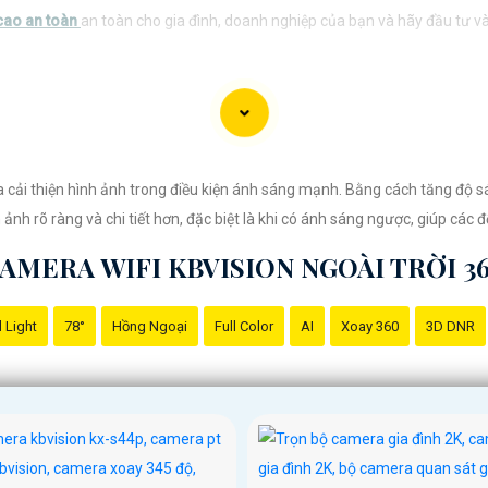
cao an toàn
an toàn cho gia đình, doanh nghiệp của bạn và hãy đầu tư và
 cải thiện hình ảnh trong điều kiện ánh sáng mạnh. Bằng cách tăng độ s
ảnh rõ ràng và chi tiết hơn, đặc biệt là khi có ánh sáng ngược, giúp các đ
AMERA WIFI KBVISION NGOÀI TRỜI 3
 Light
78°
Hồng Ngoại
Full Color
AI
Xoay 360
3D DNR