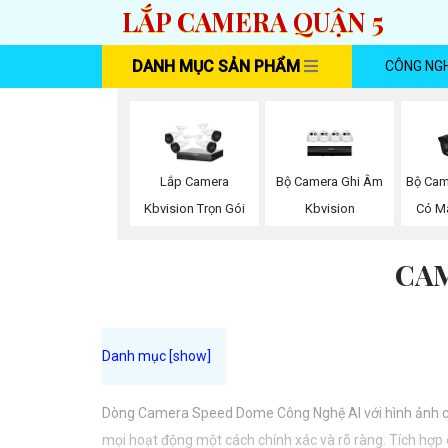
LẮP CAMERA QUẬN 5
DANH MỤC SẢN PHẨM
CÔNG NG
Bộ Camera Ghi Âm
Bộ Cam
Lắp Camera
Kbvision
Có M
Kbvision Trọn Gói
CAM
Dòng Camera Speed Dome Công Nghệ AI với hình ảnh chất
mọi hoạt động một cách chính xác và rõ ràng. Tích hợp 