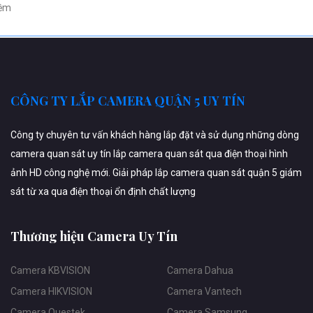
ềm
CÔNG TY LẮP CAMERA QUẬN 5 UY TÍN
Công ty chuyên tư vấn khách hàng lắp đặt và sử dụng những dòng
camera quan sát uy tín lắp camera quan sát qua điện thoại hình
ảnh HD công nghệ mới. Giải pháp lắp camera quan sát quận 5 giám
sát từ xa qua điện thoại ổn định chất lượng
Thương hiệu Camera Uy Tín
Camera KBVISION
Camera Dahua
Camera HIKVISION
Camera Vantech
Camera Questek
Camera Samsung