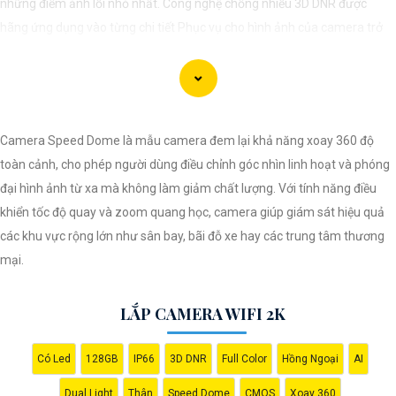
những điểm ảnh lỗi nhỏ nhất. Công nghệ chống nhiễu 3D DNR được
hãng ứng dụng vào từng chi tiết Phục vụ cho hình ảnh của camera trở
nên sắc nét, rõ ràng và không bị ảnh hưởng bởi nhiễu hạt.
Với tính năng chống nhiễu 3D DNR camera sẽ giúp bạn quan sát được
hình ảnh chất lượng cao, đặc biệt trong các điều kiện ánh sáng yếu hoặc
độ nhiễu cao. Với Những Trang bị cao cấp làm cho việc giám sát, quan
Camera Speed Dome là mẫu camera đem lại khả năng xoay 360 độ
sát trở nên dễ dàng và chính xác hơn.
toàn cảnh, cho phép người dùng điều chỉnh góc nhìn linh hoạt và phóng
đại hình ảnh từ xa mà không làm giảm chất lượng. Với tính năng điều
khiển tốc độ quay và zoom quang học, camera giúp giám sát hiệu quả
các khu vực rộng lớn như sân bay, bãi đỗ xe hay các trung tâm thương
mại.
LẮP CAMERA WIFI 2K
Có Led
128GB
IP66
3D DNR
Full Color
Hồng Ngoại
AI
'
Dual Light
Thân
Speed Dome
CMOS
Xoay 360