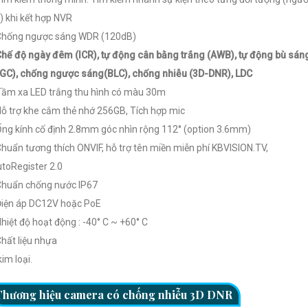
) khi kết hợp NVR
Chống ngược sáng WDR (120dB)
Chế độ ngày đêm (ICR), tự động cân bằng trắng (AWB), tự động bù sán
GC), chống ngược sáng(BLC), chống nhiễu (3D-DNR), LDC
Tầm xa LED trắng thu hình có màu 30m
Hỗ trợ khe cắm thẻ nhớ 256GB, Tích hợp mic
Ống kính cố định 2.8mm góc nhìn rộng 112° (option 3.6mm)
Chuẩn tương thích ONVIF, hỗ trợ tên miền miễn phí KBVISION.TV,
toRegister 2.0
Chuẩn chống nước IP67
Điện áp DC12V hoặc PoE
Nhiệt độ hoạt động : -40° C ~ +60° C
Chất liệu nhựa
kim loại.
Thương hiệu camera có chống nhiễu 3D DNR