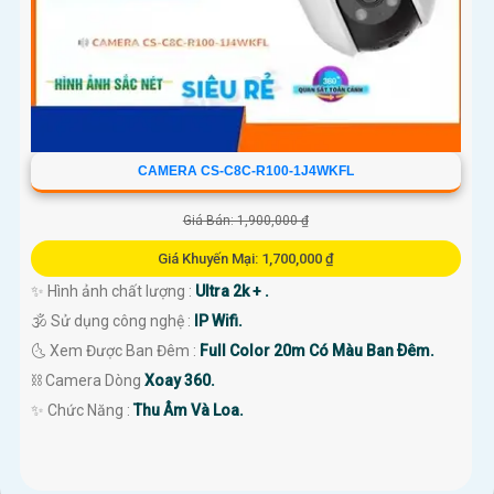
CAMERA CS-C8C-R100-1J4WKFL
Giá Bán: 1,900,000 ₫
Giá Khuyến Mại: 1,700,000 ₫
✨ Hình ảnh chất lượng :
Ultra 2k + .
🕉️ Sử dụng công nghệ :
IP Wifi.
🌜 Xem Được Ban Đêm :
Full Color 20m Có Màu Ban Ðêm.
⛓ Camera Dòng
Xoay 360.
️✨ Chức Năng :
Thu Âm Và Loa.