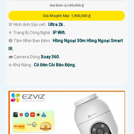
Giá Bán: 2,100,000 ₫
Giá Khuyến Mại: 1,900,000 ₫
💯 Hình Ảnh Sắc nét :
Ultra 2k .
⚜️ Trang Bị Công Nghệ :
IP Wifi.
🔴 Tầm Nhìn Ban Đêm :
Hồng Ngoại 30m Hồng Ngoại Smart
IR.
🌧️ Camera Dòng
Xoay 360.
️☣️ Khả Năng :
Có Đèn Còi Báo Động.