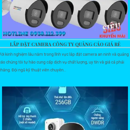
LẮP ĐẶT CAMERA CÔNG TY QUẢNG CÁO GIÁ RẺ
Với kinh nghiệm lâu năm trong lĩnh vực lắp đặt camera an ninh và quảng
cáo chúng tôi tự hào cung cấp dịch vụ chất lượng, uy tín và giá cả phải
chăng. Đội ngũ kỹ thuật viên chuyên...