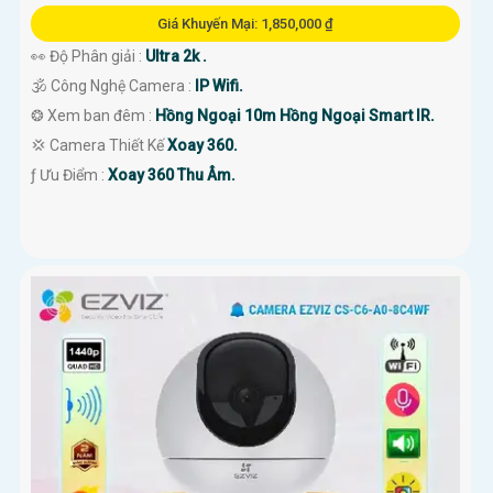
Giá Khuyến Mại: 1,850,000 ₫
👀 Độ Phân giải :
Ultra 2k .
🕉️ Công Nghệ Camera :
IP Wifi.
❂ Xem ban đêm :
Hồng Ngoại 10m Hồng Ngoại Smart IR.
💢 Camera Thiết Kế
Xoay 360.
️ƒ Ưu Điểm :
Xoay 360 Thu Âm.