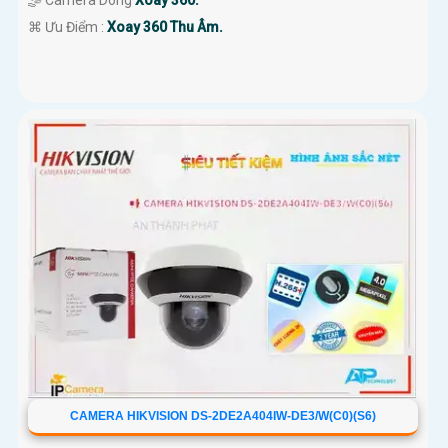
🤹 Camera Dòng
Xoay 360.
️⌘ Ưu Điểm :
Xoay 360 Thu Âm.
CAMERA HIKVISION DS-2DE2A404IW-DE3/W(C0)(S6)