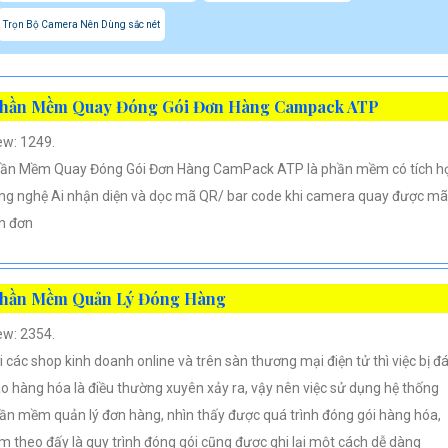
Trọn Bộ Camera Nên Dùng sắc nét
hần Mềm Quay Đóng Gói Đơn Hàng Campack ATP
ew: 1249.
ần Mềm Quay Đóng Gói Đơn Hàng CamPack ATP là phần mềm có tích h
ng nghệ Ai nhận diện và dọc mã QR/ bar code khi camera quay được mã
n đơn
hần Mềm Quản Lý Đóng Hàng
ew: 2354.
i các shop kinh doanh online và trên sàn thương mại điện tử thì việc bị đ
áo hàng hóa là điều thường xuyên xảy ra, vậy nên việc sử dụng hệ thống
ần mềm quản lý đơn hàng, nhìn thấy được quá trình đóng gói hàng hóa,
m theo đấy là quy trình đóng gói cũng được ghi lại một cách dễ dàng