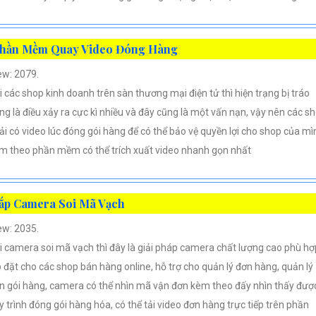
hần Mềm Quay Video Đóng Hàng
ew: 2079.
i các shop kinh doanh trên sàn thương mại điện tử thì hiện trạng bị tráo
ng là điều xảy ra cực kì nhiều và đây cũng là một vấn nạn, vậy nên các s
ải có video lúc đóng gói hàng để có thể bảo vệ quyền lợi cho shop của mì
m theo phần mềm có thể trích xuất video nhanh gọn nhất
ắp Camera Soi Mã Vạch
ew: 2035.
i camera soi mã vạch thì đây là giải pháp camera chất lượng cao phù hợ
p đặt cho các shop bán hàng online, hỗ trợ cho quản lý đơn hàng, quản lý
n gói hàng, camera có thể nhìn mã vận đơn kèm theo đấy nhìn thấy đượ
y trình đóng gói hàng hóa, có thể tải video đơn hàng trực tiếp trên phần