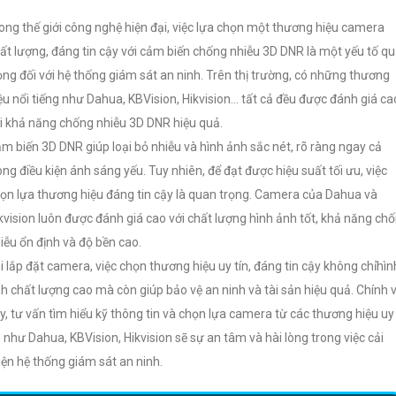
ong thế giới công nghệ hiện đại, việc lựa chọn một thương hiệu camera
ất lượng, đáng tin cậy với cảm biến chống nhiễu 3D DNR là một yếu tố q
ọng đối với hệ thống giám sát an ninh. Trên thị trường, có những thương
ệu nổi tiếng như Dahua, KBVision, Hikvision... tất cả đều được đánh giá ca
i khả năng chống nhiễu 3D DNR hiệu quả.
m biến 3D DNR giúp loại bỏ nhiễu và hình ảnh sắc nét, rõ ràng ngay cả
ong điều kiện ánh sáng yếu. Tuy nhiên, để đạt được hiệu suất tối ưu, việc
ọn lựa thương hiệu đáng tin cậy là quan trọng. Camera của Dahua và
kvision luôn được đánh giá cao với chất lượng hình ảnh tốt, khả năng ch
iễu ổn định và độ bền cao.
i lắp đặt camera, việc chọn thương hiệu uy tín, đáng tin cậy không chỉhìn
h chất lượng cao mà còn giúp bảo vệ an ninh và tài sản hiệu quả. Chính v
y, tư vấn tìm hiểu kỹ thông tin và chọn lựa camera từ các thương hiệu uy
n như Dahua, KBVision, Hikvision sẽ sự an tâm và hài lòng trong việc cải
iện hệ thống giám sát an ninh.