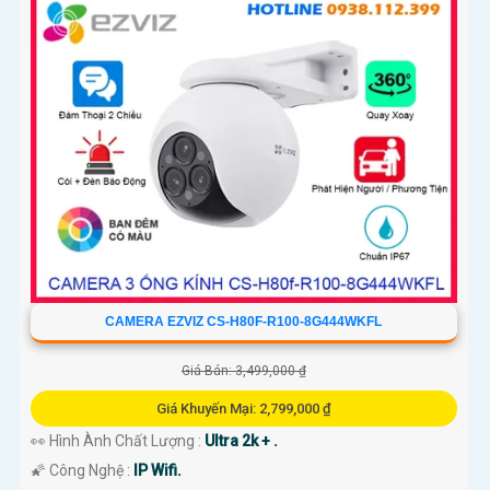
CAMERA EZVIZ CS-H80F-R100-8G444WKFL
Giá Bán: 3,499,000 ₫
Giá Khuyến Mại: 2,799,000 ₫
👀 Hình Ành Chất Lượng :
Ultra 2k + .
🌠 Công Nghệ :
IP Wifi.