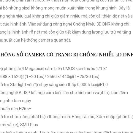
ại bỏ những pixel không mong muốn xuất hiện trong khung hình. Đây là
ng nghệ hiệu quả không chỉ giúp giảm nhiễu mà còn cải thiện độ nét và 
t của hình ảnh. Việc sử dụng công nghệ Chống Nhễu 3D DNR không chỉ
ng lại hình ảnh rõ nét mà còn giúp tiết kiệm dung lượng lưu trữ và tăng
ệu suất của hệ thống camera quan sát.
THÔNG SỐ CAMERA CÓ TRANG BỊ CHỐNG NHIỄU 3D DN
Độ phân giải 4 Megapixel cảm biến CMOS kích thước 1/1.8”
2688 × 1520@(1–20 fps)/ 2560 ×1440@(1–25/30 fps)
Hỗ trợ Starlight với độ nhạy sáng siêu thấp 0.0005 lux@F1.0
Công nghệ AI-ISP kết hợp cảm biến lớn cho hình ảnh vượt trội ban đêm
ng như ban ngày
Chuẩn nén H265+
Hỗ trợ chức năng phát hiện thông minh: Hàng rào ảo, Xâm nhập (phân bi
ười và xe), SMD Plus
Tìm kiếm thông minh: Tìm kiếm nhanh sự kiện theo từng đối tượng (ngườ