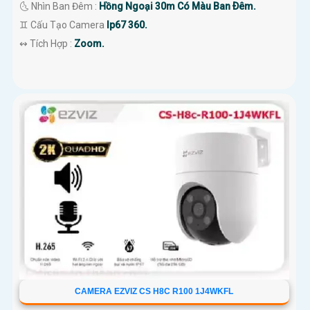
🌜 Nhìn Ban Đêm :
Hồng Ngoại 30m Có Màu Ban Ðêm.
♊ Cấu Tạo Camera
Ip67 360.
️↭ Tích Hợp :
Zoom.
CAMERA EZVIZ CS H8C R100 1J4WKFL