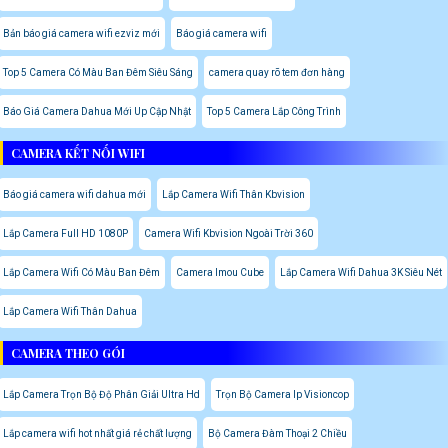
Bản báo giá camera wifi ezviz mới
Báo giá camera wifi
Top 5 Camera Có Màu Ban Đêm Siêu Sáng
camera quay rõ tem đơn hàng
Báo Giá Camera Dahua Mới Up Cập Nhật
Top 5 Camera Lắp Công Trình
CAMERA KẾT NỐI WIFI
Báo giá camera wifi dahua mới
Lắp Camera Wifi Thân Kbvision
Lắp Camera Full HD 1080P
Camera Wifi Kbvision Ngoài Trời 360
Lắp Camera Wifi Có Màu Ban Đêm
Camera Imou Cube
Lắp Camera Wifi Dahua 3K Siêu Nét
Lắp Camera Wifi Thân Dahua
CAMERA THEO GÓI
Lắp Camera Trọn Bộ Độ Phân Giải Ultra Hd
Trọn Bộ Camera Ip Visioncop
Lắp camera wifi hot nhất giá rẻ chất lượng
Bộ Camera Đàm Thoại 2 Chiều