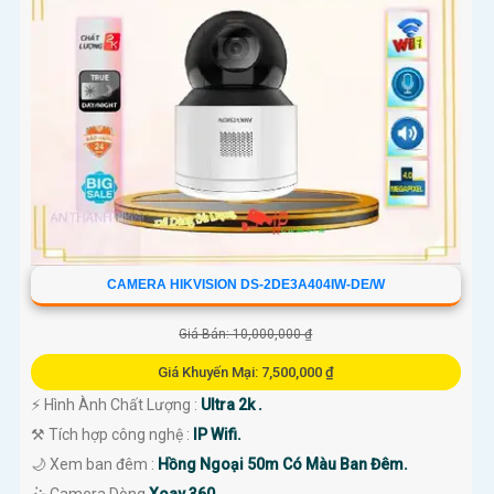
CAMERA HIKVISION DS-2DE3A404IW-DE/W
Giá Bán: 10,000,000 ₫
Giá Khuyến Mại: 7,500,000 ₫
️⚡ Hình Ành Chất Lượng :
Ultra 2k .
⚒ Tích hợp công nghệ :
IP Wifi.
🌙 Xem ban đêm :
Hồng Ngoại 50m Có Màu Ban Đêm.