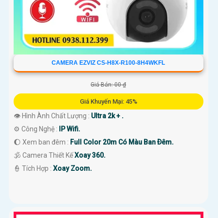
CAMERA EZVIZ CS-H8X-R100-8H4WKFL
Giá Bán: 00 ₫
Giá Khuyến Mại: 45%
👁 Hình Ành Chất Lượng :
Ultra 2k + .
⚙ Công Nghệ :
IP Wifi.
🌔 Xem ban đêm :
Full Color 20m Có Màu Ban Ðêm.
🕉️ Camera Thiết Kế
Xoay 360.
️👮 Tích Hợp :
Xoay Zoom.