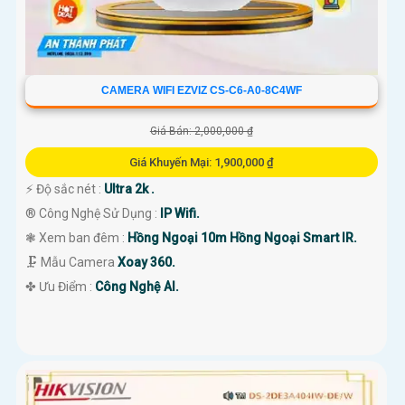
CAMERA WIFI EZVIZ CS-C6-A0-8C4WF
Giá Bán: 2,000,000 ₫
Giá Khuyến Mại: 1,900,000 ₫
️⚡ Độ sắc nét :
Ultra 2k .
®️ Công Nghệ Sử Dụng :
IP Wifi.
❃ Xem ban đêm :
Hồng Ngoại 10m Hồng Ngoại Smart IR.
🗜️ Mẫu Camera
Xoay 360.
️✤ Ưu Điểm :
Công Nghệ AI.