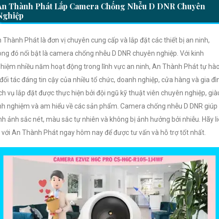
An Thành Phát Lắp Camera Chống Nhễu D DNR Chuyên
Nghiệp
 Thành Phát là đơn vị chuyên cung cấp và lắp đặt các thiết bị an ninh,
ong đó nổi bật là camera chống nhễu D DNR chuyên nghiệp. Với kinh
hiệm nhiều năm hoạt động trong lĩnh vực an ninh, An Thành Phát tự hà
 đối tác đáng tin cậy của nhiều tổ chức, doanh nghiệp, cửa hàng và gia đì
ch vụ lắp đặt được thực hiện bởi đội ngũ kỹ thuật viên chuyên nghiệp, già
nh nghiệm và am hiểu về các sản phẩm. Camera chống nhễu D DNR giúp
nh ảnh sắc nét, màu sắc tự nhiên và không bị ảnh hưởng bởi nhiễu. Hãy l
 với An Thành Phát ngay hôm nay để được tư vấn và hỗ trợ tốt nhất.