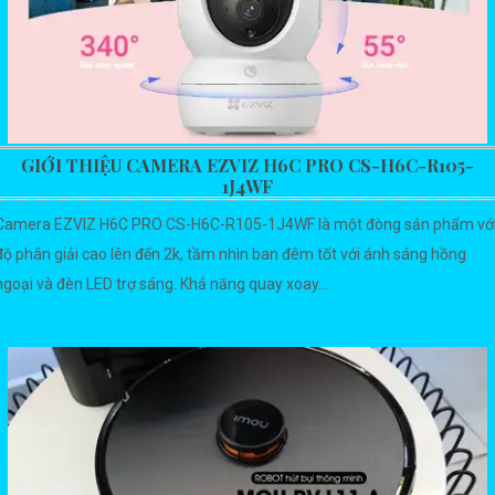
GIỚI THIỆU CAMERA EZVIZ H6C PRO CS-H6C-R105-
1J4WF
Camera EZVIZ H6C PRO CS-H6C-R105-1J4WF là một đòng sản phẩm vớ
độ phân giải cao lên đến 2k, tầm nhìn ban đêm tốt với ánh sáng hồng
ngoại và đèn LED trợ sáng. Khả năng quay xoay...