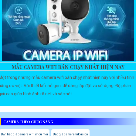
MẪU CAMERA WIFI BÁN CHẠY NHẤT HIỆN NAY
Một trong những mẫu camera wifi bán chạy nhất hiện nay với nhiều tính
năng ưu việt. Với thiết kế nhỏ gọn, dễ dàng lắp đặt và sử dụng. Độ phân
giải cao giúp hình ảnh rõ nét và sắc nét
CAMERA THEO CHỨC NĂNG
Bản báo giá camera wifi imou mới
Báo giá camera hikvision