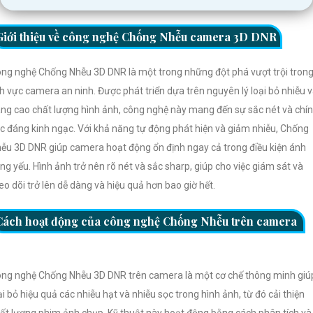
Giới thiệu về công nghệ Chống Nhễu camera 3D DNR
ng nghệ Chống Nhễu 3D DNR là một trong những đột phá vượt trội tron
nh vực camera an ninh. Được phát triển dựa trên nguyên lý loại bỏ nhiễu 
ng cao chất lượng hình ảnh, công nghệ này mang đến sự sắc nét và chí
c đáng kinh ngạc. Với khả năng tự động phát hiện và giảm nhiễu, Chống
ễu 3D DNR giúp camera hoạt động ổn định ngay cả trong điều kiện ánh
ng yếu. Hình ảnh trở nên rõ nét và sắc sharp, giúp cho việc giám sát và
eo dõi trở lên dễ dàng và hiệu quả hơn bao giờ hết.
Cách hoạt động của công nghệ Chống Nhễu trên camera
ng nghệ Chống Nhễu 3D DNR trên camera là một cơ chế thông minh giú
ại bỏ hiệu quả các nhiễu hạt và nhiễu sọc trong hình ảnh, từ đó cải thiện
ất lượng phim ảnh chụp. Kỹ thuật này hoạt động bằng cách phân tích và