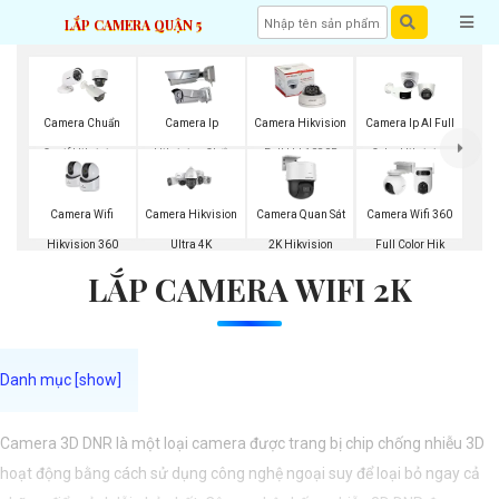
LẮP CAMERA QUẬN 5
Camera Chuẩn
Camera Ip
Camera Hikvision
Camera Ip AI Full
Onvif Hikvision
Hikvision Chất
Full Hd 1080P
Color Hikvision
Lượng
Camera Wifi
Camera Hikvision
Camera Quan Sát
Camera Wifi 360
Hikvision 360
Ultra 4K
2K Hikvision
Full Color Hik
LẮP CAMERA WIFI 2K
Camera 3D DNR là một loại camera được trang bị chip chống nhiễu 3D
hoạt động bằng cách sử dụng công nghệ ngoại suy để loại bỏ ngay cả