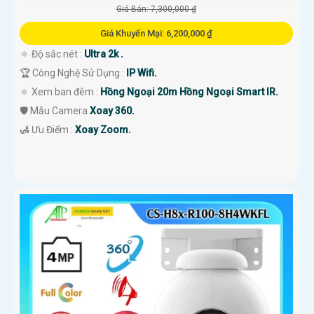
Giá Bán: 7,300,000 ₫
Giá Khuyến Mại: 6,200,000 ₫
🔅 Độ sắc nét :
Ultra 2k .
🏆 Công Nghệ Sử Dụng :
IP Wifi.
🔅 Xem ban đêm :
Hồng Ngoại 20m Hồng Ngoại Smart IR.
🛡 Mẫu Camera
Xoay 360.
️🛃 Ưu Điểm :
Xoay Zoom.