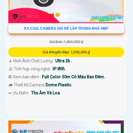
KX-C42L CAMERA GIÁ RẺ LẮP TRONG NHÀ 4MP
Giá Bán: 1,800,000 ₫
Giá Khuyến Mại: 1,500,000 ₫
☀️ Hình Ành Chất Lượng :
Ultra 2k .
🕉️ Tích hợp công nghệ :
IP Wifi.
✪ Xem ban đêm :
Full Color 30m Có Màu Ban Ðêm.
🌧️ Thiết Kế Camera
Dome Plastic.
️↭ Ưu Điểm :
Thu Âm Và Loa.