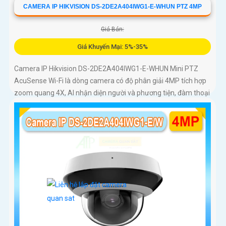
CAMERA IP HIKVISION DS-2DE2A404IWG1-E-WHUN PTZ 4MP
Giá Bán:
Giá Khuyến Mại: 5%-35%
Camera IP Hikvision DS-2DE2A404IWG1-E-WHUN Mini PTZ
AcuSense Wi-Fi là dòng camera có độ phân giải 4MP tích hợp
zoom quang 4X, AI nhận diện người và phương tiện, đàm thoại
hai chiều, hồng ngoại 20m cùng khả năng kết nối không dây
linh hoạt cho hệ thống giám sát hiện đại