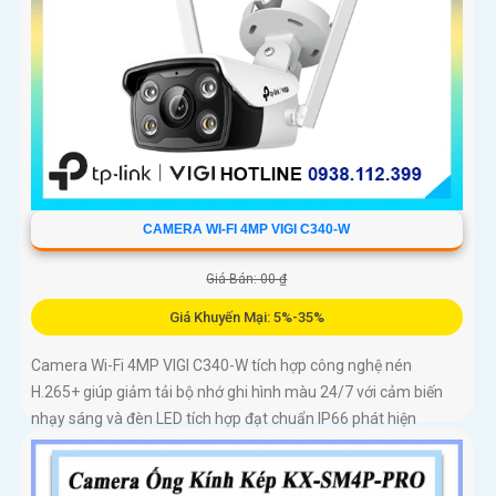
CAMERA WI-FI 4MP VIGI C340-W
Giá Bán: 00 ₫
Giá Khuyến Mại: 5%-35%
Camera Wi-Fi 4MP VIGI C340-W tích hợp công nghệ nén
H.265+ giúp giảm tải bộ nhớ ghi hình màu 24/7 với cảm biến
nhạy sáng và đèn LED tích hợp đạt chuẩn IP66 phát hiện
chuyển động phát hiện con người vượt ranh giới xâm nhập giả
mạo kiểm soát toàn bộ từ xa bằng VIGI App