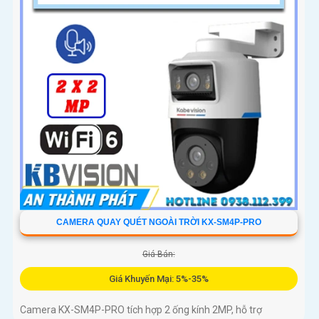
CAMERA QUAY QUÉT NGOÀI TRỜI KX-SM4P-PRO
Giá Bán:
Giá Khuyến Mại: 5%-35%
Camera KX-SM4P-PRO tích hợp 2 ống kính 2MP, hỗ trợ