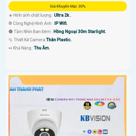
Giá Khuyến Mại: 30%
☀️ Hình ảnh chất lượng :
Ultra 2k .
®️ Công Nghệ Hình Ảnh :
IP Wifi.
🌚 Tầm Nhìn Ban Đêm :
Hồng Ngoại 30m Starlight.
🔩 Thiết Kế Camera
Thân Plastic.
️↭ Khả Năng :
Thu Âm.