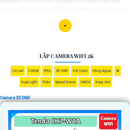
những điểm ảnh lỗi nhỏ nhất. Công nghệ chống nhiễu 3D DNR được
hãng ứng dụng vào từng chi tiết Phục vụ cho hình ảnh của camera trở
nên sắc nét, rõ ràng và không bị ảnh hưởng bởi nhiễu hạt.
Với tính năng chống nhiễu 3D DNR camera sẽ giúp bạn quan sát được
hình ảnh chất lượng cao, đặc biệt trong các điều kiện ánh sáng yếu hoặc
độ nhiễu cao. Với Những Trang bị cao cấp làm cho việc giám sát, quan
sát trở nên dễ dàng và chính xác hơn.
LẮP CAMERA WIFI 2K
Có Led
128GB
IP66
3D DNR
Full Color
Hồng Ngoại
AI
Dual Light
Thân
Speed Dome
CMOS
Xoay 360
Camera 3D DNR
'