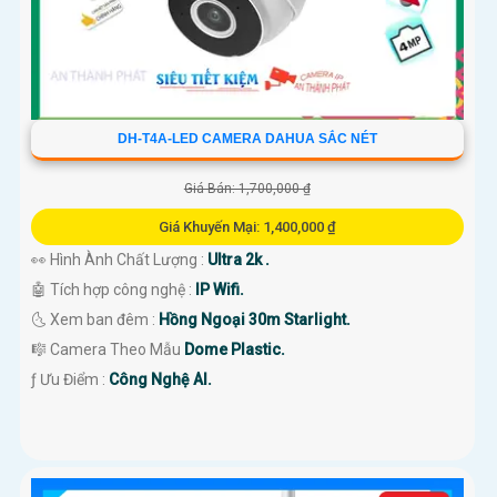
DH-T4A-LED CAMERA DAHUA SẮC NÉT
Giá Bán: 1,700,000 ₫
Giá Khuyến Mại: 1,400,000 ₫
👀 Hình Ành Chất Lượng :
Ultra 2k .
🤖️ Tích hợp công nghệ :
IP Wifi.
🌜 Xem ban đêm :
Hồng Ngoại 30m Starlight.
🎼️ Camera Theo Mẫu
Dome Plastic.
️ƒ Ưu Điểm :
Công Nghệ AI.