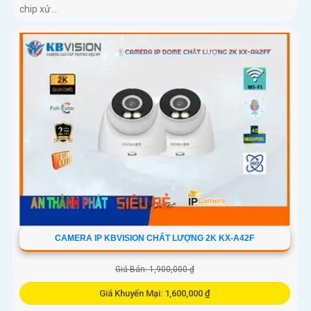
chip xử...
CAMERA IP KBVISION CHẤT LƯỢNG 2K KX-A42F
Giá Bán: 1,900,000 ₫
Giá Khuyến Mại: 1,600,000 ₫