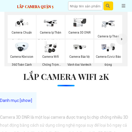
LẮP CAMERA QUẬN 5
Camera Chuẩn
Camera Ip Thân
Camera 3D DNR
Camera Ip Than
Onvif Kbvision
Full Color Kbvision
Kbvision
Kbvision
Camera Kbvision
Camera Wifi
Camera Bảo Vệ
Camera Ezviz Báo
360 Toàn Cảnh
Chống Trộm
Vành Đai Vantech
Động
LẮP CAMERA WIFI 2K
Kbvision
Camera 3D DNR là một loại camera được trang bị chip chống nhiễu 3D
hoạt động bằng cách sử dụng công nghệ ngoại suy để loại bỏ ngay cả