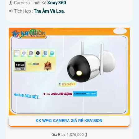
🗜️ Camera Thiết Kế
Xoay 360.
️📢 Tích Hợp :
Thu Âm Và Loa.
KX-WF41 CAMERA GIÁ RẺ KBVISION
Giá Bán: 1,376,000 ₫