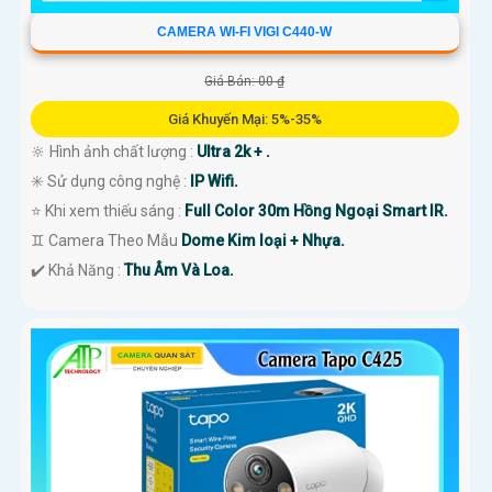
CAMERA WI-FI VIGI C440-W
Giá Bán: 00 ₫
Giá Khuyến Mại: 5%-35%
🔆 Hình ảnh chất lượng :
Ultra 2k + .
✳️ Sử dụng công nghệ :
IP Wifi.
⭐ Khi xem thiếu sáng :
Full Color 30m Hồng Ngoại Smart IR.
♊ Camera Theo Mẫu
Dome Kim loại + Nhựa.
️✔️ Khả Năng :
Thu Âm Và Loa.