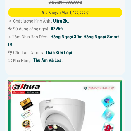
Giá Bán: 1,700,000 ₫
Giá Khuyến Mại: 1,400,000 ₫
🔆 Chất lượng hình Ảnh :
Ultra 2k .
⚒ Sử dụng công nghệ :
IP Wifi.
⭐ Tầm Nhìn Ban Đêm :
Hồng Ngoại 30m Hồng Ngoại Smart
IR.
🐉️ Cấu Tạo Camera
Thân Kim Loại.
️⌘ Khả Năng :
Thu Âm Và Loa.