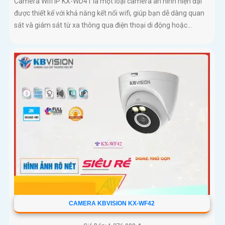
Camera Wifi IP KX-WD41 là một loại camera an ninh hiện đại
được thiết kế với khả năng kết nối wifi, giúp bạn dễ dàng quan
sát và giám sát từ xa thông qua điện thoại di động hoặc...
CAMERA KBVISION KX-WF42