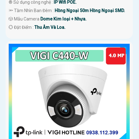
®️ Sử dụng công nghệ :
IP Wifi POE.
🔦 Tầm Nhìn Ban Đêm :
Hồng Ngoại 50m Hồng Ngoại SMD.
🎲 Mẫu Camera
Dome Kim loại + Nhựa.
️💮 Đặt Điểm :
Thu Âm Và Loa.