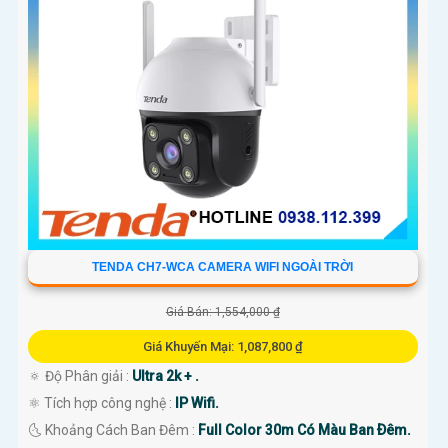
TENDA CH7-WCA CAMERA WIFI NGOÀI TRỜI
Giá Bán: 1,554,000 ₫
Giá Khuyến Mại: 1,087,800 ₫
🔅 Độ Phân giải :
Ultra 2k + .
⚛️ Tích hợp công nghệ :
IP Wifi.
🌜 Khoảng Cách Ban Đêm :
Full Color 30m Có Màu Ban Ðêm.