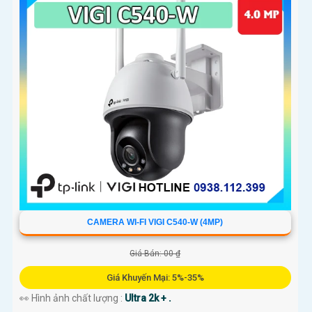
CAMERA WI-FI VIGI C540-W (4MP)
Giá Bán: 00 ₫
Giá Khuyến Mại: 5%-35%
👀 Hình ảnh chất lượng :
Ultra 2k + .