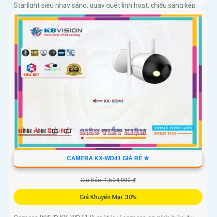
Starlight siêu nhạy sáng, quay quét linh hoạt, chiếu sáng kép
thông minh và LED ánh sáng ấm 30m. Công nghệ AI-ISP kết
hợp cảm biến lớn tối ưu hình ảnh ban đêm
CAMERA KX-WD41 GIÁ RẺ ✮
Giá Bán: 1,504,000 ₫
Giá Khuyến Mại: 30%