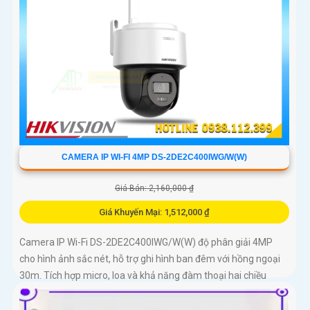
CAMERA IP WI-FI 4MP DS-2DE2C400IWG/W(W)
Giá Bán: 2,160,000 ₫
Giá Khuyến Mại: 1,512,000 ₫
Camera IP Wi-Fi DS-2DE2C400IWG/W(W) độ phân giải 4MP
cho hình ảnh sắc nét, hỗ trợ ghi hình ban đêm với hồng ngoại
30m. Tích hợp micro, loa và khả năng đàm thoại hai chiều