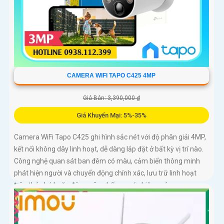
CAMERA WIFI TAPO C425 4MP
Giá Bán: 3,390,000 ₫
Giá Khuyến Mại: 5%-35%
Camera WiFi Tapo C425 ghi hình sắc nét với độ phân giải 4MP,
kết nối không dây linh hoạt, dễ dàng lắp đặt ở bất kỳ vị trí nào.
Công nghệ quan sát ban đêm có màu, cảm biến thông minh
phát hiện người và chuyển động chính xác, lưu trữ linh hoạt
trên thẻ nhớ hoặc đám mây, chống nước hiệu quả