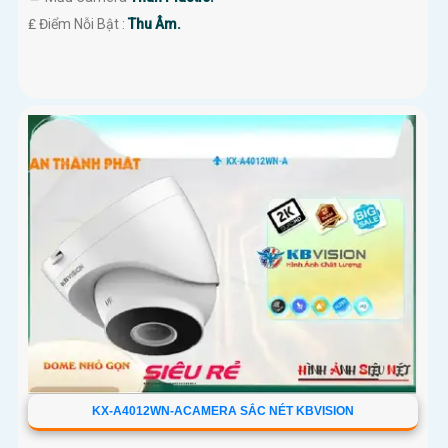
️₤ Điểm Nỗi Bật :
Thu Âm.
KX-A4012WN-ACAMERA SẮC NÉT KBVISION