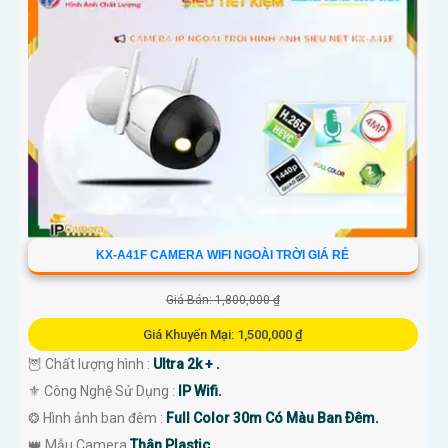
KX-A41F CAMERA WIFI NGOÀI TRỜI GIÁ RẺ
Giá Bán: 1,800,000 ₫
Giá Khuyến Mại: 1,500,000 ₫
🦉 Chất lượng hình :
Ultra 2k + .
⚜️ Công Nghệ Sử Dụng :
IP Wifi.
❂ Hình ảnh ban đêm :
Full Color 30m Có Màu Ban Ðêm.
👑 Mẫu Camera
Thân Plastic.